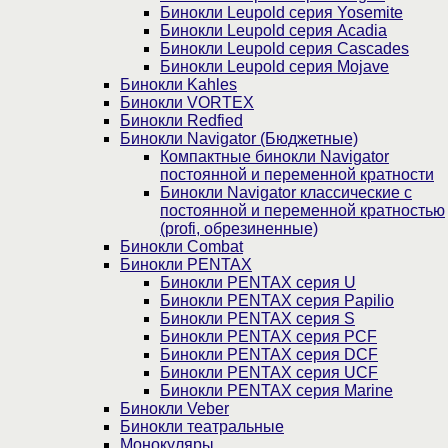
Бинокли Leupold серия Yosemite
Бинокли Leupold серия Acadia
Бинокли Leupold серия Cascades
Бинокли Leupold серия Mojave
Бинокли Kahles
Бинокли VORTEX
Бинокли Redfied
Бинокли Navigator (Бюджетные)
Компактные бинокли Navigator
постоянной и переменной кратности
Бинокли Navigator классические с
постоянной и переменной кратностью
(profi, обрезиненные)
Бинокли Combat
Бинокли PENTAX
Бинокли PENTAX серия U
Бинокли PENTAX серия Papilio
Бинокли PENTAX серия S
Бинокли PENTAX серия PCF
Бинокли PENTAX серия DCF
Бинокли PENTAX серия UCF
Бинокли PENTAX серия Marine
Бинокли Veber
Бинокли театральные
Монокуляры