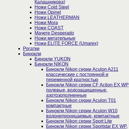
Калашникова)
Ножи Cold Steel
Ножи Opinel
Ножи LEATHERMAN
Ножи Mora
Ножи COAST
Мачете Desperado
Ножи метательные
Ножи ELITE FORCE (Umarex)
Рогатки
Бинокли
Бинокли YUKON
Бинокли NIKON
Бинокли Nikon серии Aculon A211
классические с постоянной и
переменной кратностью
Бинокли Nikon серии СF Action EX WP
полевые, водозащищенные,
азотозополненные
Бинокли Nikon серии Aculon T01
компактные
Бинокли Nikon серии Aculon W10
водонепроницаемые, компактные
Бинокли Nikon серии Sport Lite
Бинокли Nikon серии Sportstar EX WP,