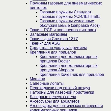
Пружины газовые для пневматических
винтовок
Газовые пружины Стандарт
Газовые пружины УСИЛЕННЫЕ
Газовые пружины усиленные,
обслуживаемые (заправка Азот)
Тюнинг PCP и поршневых винтовок
Запасные магазины
Тюнинг для Crosman 1377
Тюнинг для ASG
Средства по уходу за оружием
Крепления для прицелов
Крепления для коллиматорных
прицелов Docter
Крепления для коллиматорных
прицелов Aimpoint
Крепления Кочевник для прицелов
Мишени
Саперные лопаты
Переходники под сжатый воздух
Патроны для лазерной пристрелки
Лазерные целеуказатели
Аксессуары для арбалетов
Аксессуары для оптических прицелов и
коллиматорных прицелов