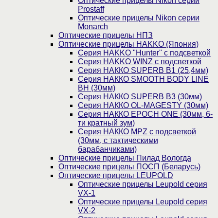
Оптические прицелы Nikon серии
Prostaff
Оптические прицелы Nikon серии
Monarch
Оптические прицелы НПЗ
Оптические прицелы HAKKO (Япония)
Cерия HAKKO "Hunter" с подсветкой
Серия НAKKO WINZ с подсветкой
Серия НАККО SUPERB B1 (25,4мм)
Серия НАККО SMOOTH BODY LINE
BH (30мм)
Серия НАККО SUPERB B3 (30мм)
Серия НАККО OL-MAGESTY (30мм)
Серия НАККО EPOCH ONE (30мм, 6-
ти кратный зум)
Серия НАККО MPZ с подсветкой
(30мм, c тактическими
барабанчиками)
Оптические прицелы Пилад Вологда
Оптические прицелы ПОСП (Беларусь)
Оптические прицелы LEUPOLD
Оптические прицелы Leupold серия
VX-1
Оптические прицелы Leupold серия
VX-2