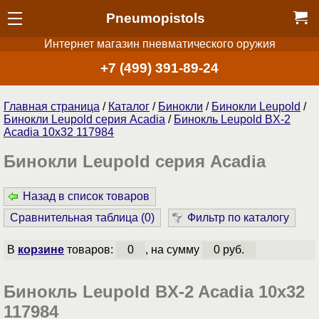
Pneumopistols
Интернет магазин пневматического оружия
+7 (499) 391-89-24
Главная страница
/
Каталог
/
Бинокли
/
Бинокли Leupold
/
Бинокли Leupold серия Acadia
/
Бинокль Leupold BX-2
Acadia 10x32 117984
Бинокли Leupold серия Acadia
Назад в список товаров
Сравнительная таблица (
0
)
Фильтр по каталогу
В
корзине
товаров:
0
, на сумму
0 руб.
Бинокль Leupold BX-2 Acadia 10x32
117984