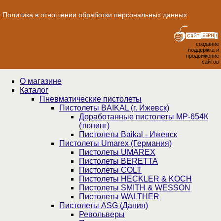
Политика в отношении обработки персональных данных
создание
поддержка и
продвижение
сайтов
О магазине
Каталог
Пнев­ма­ти­чес­кие пистолеты
Пистолеты BAIKAL (г. Ижевск)
Доработанные пистолеты МР-654К
(тюнинг)
Пистолеты Baikal - Ижевск
Пистолеты Umarex (Германия)
Пистолеты UMAREX
Пистолеты BERETTA
Пистолеты COLT
Пистолеты HECKLER & KOCH
Пистолеты SMITH & WESSON
Пистолеты WALTHER
Пистолеты ASG (Дания)
Револьверы