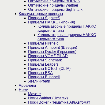
Оптические прицелы BURRIS
Оптические прицелы Walther
Оптические прицелы Sightmark
Коллиматорные прицелы
Прицелы SightecS
Прицелы HAKKO (Япония)
Коллиматорные прицелы HAKKO
закрытого типа
Коллиматорные прицелы HAKKO
открытого типа
Прицелы Firefield
Прицелы Aimpoint (Швеция)
Прицелы Docter (Германия)
Прицелы VOMZ PILAD
Прицелы Sightmark
Прицелы Leapers
Прицелы EOTech (США)
Прицелы BSA
Прицелы Bushnell
Увеличители
Арбалеты
Ножи
Мачете
Ножи Walther (Umarex)
Ножи Boker и тематика АК(Автомат