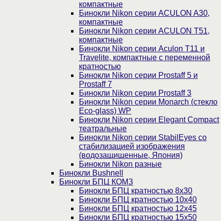
компактные
Бинокли Nikon серии ACULON A30,
компактные
Бинокли Nikon серии ACULON Т51,
компактные
Бинокли Nikon серии Aculon T11 и
Travelite, компактные с переменной
кратностью
Бинокли Nikon серии Prostaff 5 и
Prostaff 7
Бинокли Nikon серии Prostaff 3
Бинокли Nikon серии Monarch (стекло
Eco-glass) WP
Бинокли Nikon серии Elegant Compact
театральные
Бинокли Nikon серии StabilEyes со
стабилизацией изображения
(водозащищенные, Япония)
Бинокли Nikon разные
Бинокли Bushnell
Бинокли БПЦ КОМЗ
Бинокли БПЦ кратностью 8х30
Бинокли БПЦ кратностью 10х40
Бинокли БПЦ кратностью 12х45
Бинокли БПЦ кратностью 15х50