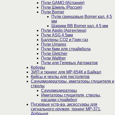
Пули GAMO (Испания)
Пули Шмель (Россия)
Пули Borner
Пули свинцовые Borner кал. 4,5
мм
Шарики BB Borner кал. 4,5 мм
Пули Apolo (Аргентина)
Пули ASG 4,5мм
Баллоны CO2 и Грин газ
Пули Umarex
Пули 6мм для страйкбола
Пули Gletcher
Пули Walther
Пули для Гелевых Автоматов
Кобуры
ЗИП и тюнинг для МР-654К и Байкал
Кейсы и чехлы для пистолетов
Саундмодераторы, имитаторы глушителя и
стволы
Саундмодераторы
Имитаторы глушителя, стволы,
насадки страйкбол
Пусковые устр-ва, аксессуары для
сигнального оружия, тюнинг МР-371,
Добрыня