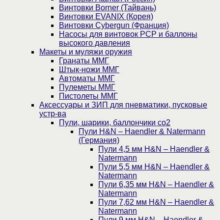
Винтовки Borner (Тайвань)
Винтовки EVANIX (Корея)
Винтовки Cybergun (Франция)
Насосы для винтовок PCP и баллоны
высокого давления
Макеты и муляжи оружия
Гранаты ММГ
Штык-ножи ММГ
Автоматы ММГ
Пулеметы ММГ
Пистолеты ММГ
Аксессуары и ЗИП для пневматики, пусковые
устр-ва
Пули, шарики, баллончики со2
Пули H&N – Haendler & Natermann
(Германия)
Пули 4,5 мм H&N – Haendler &
Natermann
Пули 5,5 мм H&N – Haendler &
Natermann
Пули 6,35 мм H&N – Haendler &
Natermann
Пули 7,62 мм H&N – Haendler &
Natermann
Пули 9 мм H&N – Haendler &