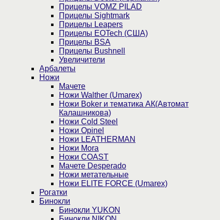
Прицелы VOMZ PILAD
Прицелы Sightmark
Прицелы Leapers
Прицелы EOTech (США)
Прицелы BSA
Прицелы Bushnell
Увеличители
Арбалеты
Ножи
Мачете
Ножи Walther (Umarex)
Ножи Boker и тематика АК(Автомат
Калашникова)
Ножи Cold Steel
Ножи Opinel
Ножи LEATHERMAN
Ножи Mora
Ножи COAST
Мачете Desperado
Ножи метательные
Ножи ELITE FORCE (Umarex)
Рогатки
Бинокли
Бинокли YUKON
Бинокли NIKON