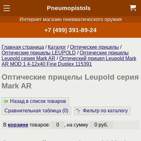
Pneumopistols
Интернет магазин пневматического оружия
+7 (499) 391-89-24
Главная страница
/
Каталог
/
Оптические прицелы
/
Оптические прицелы LEUPOLD
/
Оптические прицелы
Leupold серия Mark AR
/
Оптический прицел Leupold Mark
AR MOD 1 4-12x40 Fine Duplex 115391
Оптические прицелы Leupold серия
Mark AR
Назад в список товаров
Сравнительная таблица (
0
)
Фильтр по каталогу
В
корзине
товаров:
0
, на сумму
0 руб.