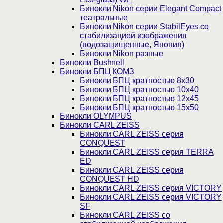
Бинокли Nikon серии Elegant Compact
театральные
Бинокли Nikon серии StabilEyes со
стабилизацией изображения
(водозащищенные, Япония)
Бинокли Nikon разные
Бинокли Bushnell
Бинокли БПЦ КОМЗ
Бинокли БПЦ кратностью 8х30
Бинокли БПЦ кратностью 10х40
Бинокли БПЦ кратностью 12х45
Бинокли БПЦ кратностью 15х50
Бинокли OLYMPUS
Бинокли CARL ZEISS
Бинокли CARL ZEISS серия
CONQUEST
Бинокли CARL ZEISS серия TERRA
ED
Бинокли CARL ZEISS серия
CONQUEST HD
Бинокли CARL ZEISS серия VICTORY
Бинокли CARL ZEISS серия VICTORY
SF
Бинокли CARL ZEISS со