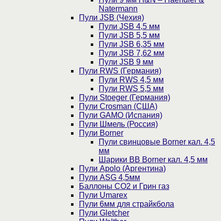
Natermann
Пули JSB (Чехия)
Пули JSB 4,5 мм
Пули JSB 5,5 мм
Пули JSB 6,35 мм
Пули JSB 7,62 мм
Пули JSB 9 мм
Пули RWS (Германия)
Пули RWS 4,5 мм
Пули RWS 5,5 мм
Пули Stoeger (Германия)
Пули Crosman (США)
Пули GAMO (Испания)
Пули Шмель (Россия)
Пули Borner
Пули свинцовые Borner кал. 4,5
мм
Шарики BB Borner кал. 4,5 мм
Пули Apolo (Аргентина)
Пули ASG 4,5мм
Баллоны CO2 и Грин газ
Пули Umarex
Пули 6мм для страйкбола
Пули Gletcher