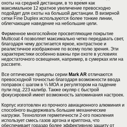
охоты на средней дистанции, в то время как
максимальное 12 кратное увеличение превосходно
подойдет для охоты на большой дистанции. В визирной
сетки Fine Duplex используются более тонкие линии,
облегчающие наведение на небольшие цели.
Фирменное многослойное просветляющие покрытие
Multicoat 4 позволяет максимально четко передавать свет,
благодаря чему достигается яркое, контрастное и
реалистичное изображение по всему полю зрения. Эти
характеристики особенно важны при охоте в условиях
недостаточного освещения, например, в сумерках или на
рассвете.
Все оптические прицелы серии
Mark AR
отличаются
превосходной точностью благодаря возможности ввода
поправок с шагом в ¼ МОА и регулятором на падение
пули под .223 калибр. Также окуляр с быстрой
фокусировкой имеет возможность запоминания настроек.
Корпус изготовлен из прочного авиационного алюминия и
способного выдерживать большие механические
нагрузки. Технология герметичности 2-ого поколения
использует смесь газов аргона и криптона, что
обеспечивает гораздо более эффективную защиту от