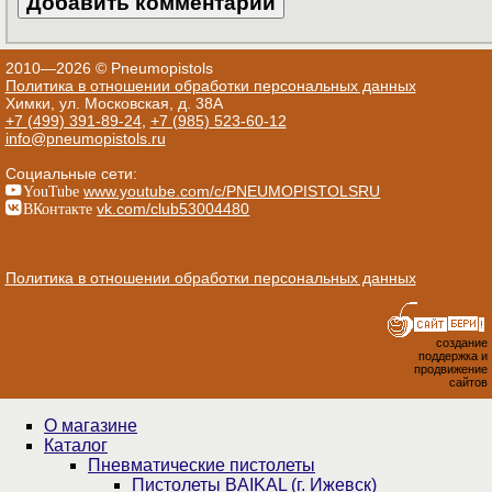
2010—2026 © Pneumopistols
Политика в отношении обработки персональных данных
Химки, ул. Московская, д. 38А
+7 (499) 391-89-24
,
+7 (985) 523-60-12
info@pneumopistols.ru
Социальные сети:
YouTube
www.youtube.com/c/PNEUMOPISTOLSRU
ВКонтакте
vk.com/club53004480
Политика в отношении обработки персональных данных
создание
поддержка и
продвижение
сайтов
О магазине
Каталог
Пнев­ма­ти­чес­кие пистолеты
Пистолеты BAIKAL (г. Ижевск)