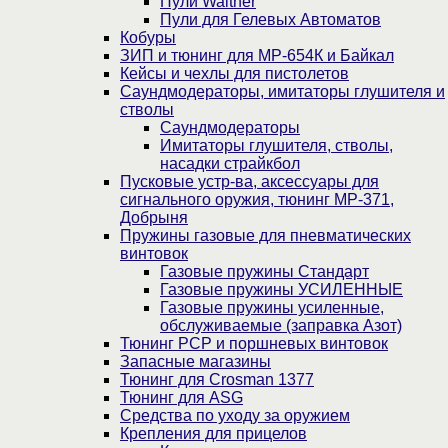
Пули Walther
Пули для Гелевых Автоматов
Кобуры
ЗИП и тюнинг для МР-654К и Байкал
Кейсы и чехлы для пистолетов
Саундмодераторы, имитаторы глушителя и
стволы
Саундмодераторы
Имитаторы глушителя, стволы,
насадки страйкбол
Пусковые устр-ва, аксессуары для
сигнального оружия, тюнинг МР-371,
Добрыня
Пружины газовые для пневматических
винтовок
Газовые пружины Стандарт
Газовые пружины УСИЛЕННЫЕ
Газовые пружины усиленные,
обслуживаемые (заправка Азот)
Тюнинг PCP и поршневых винтовок
Запасные магазины
Тюнинг для Crosman 1377
Тюнинг для ASG
Средства по уходу за оружием
Крепления для прицелов