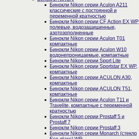
Бинокли Nikon серии Aculon A211
классические с постоянной и
переменной кратностью
Бинокли Nikon серии СF Action EX WP
полевые, водозащищенные,
азотозополненные
Бинокли Nikon серии Aculon T01
компактные
Бинокли Nikon серии Aculon W10
водонепроницаемые, компактные
Бинокли Nikon серии Sport Lite
Бинокли Nikon серии Sportstar EX WP,
компактные
Бинокли Nikon серии ACULON A30,
компактные
Бинокли Nikon серии ACULON Т51,
компактные
Бинокли Nikon серии Aculon T11 и
Travelite, компактные с переменной
кратностью
Бинокли Nikon серии Prostaff 5 и
Prostaff 7
Бинокли Nikon серии Prostaff 3
Бинокли Nikon серии Monarch (стекло
Eco-glass) WP