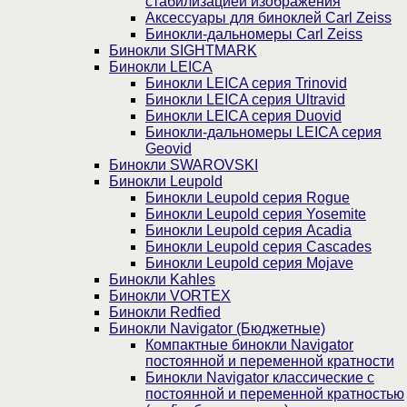
стабилизацией изображения
Аксессуары для биноклей Carl Zeiss
Бинокли-дальномеры Carl Zeiss
Бинокли SIGHTMARK
Бинокли LEICA
Бинокли LEICA серия Trinovid
Бинокли LEICA серия Ultravid
Бинокли LEICA серия Duovid
Бинокли-дальномеры LEICA серия
Geovid
Бинокли SWAROVSKI
Бинокли Leupold
Бинокли Leupold серия Rogue
Бинокли Leupold серия Yosemite
Бинокли Leupold серия Acadia
Бинокли Leupold серия Cascades
Бинокли Leupold серия Mojave
Бинокли Kahles
Бинокли VORTEX
Бинокли Redfied
Бинокли Navigator (Бюджетные)
Компактные бинокли Navigator
постоянной и переменной кратности
Бинокли Navigator классические с
постоянной и переменной кратностью