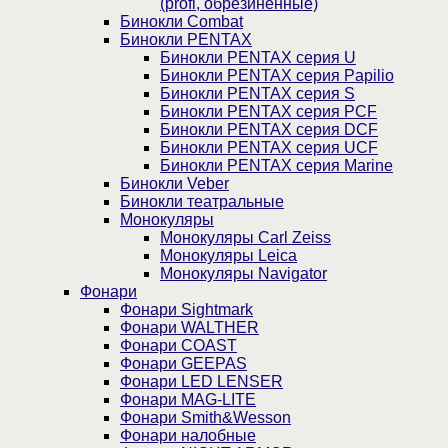
(profi, обрезиненные)
Бинокли Combat
Бинокли PENTAX
Бинокли PENTAX серия U
Бинокли PENTAX серия Papilio
Бинокли PENTAX серия S
Бинокли PENTAX серия PCF
Бинокли PENTAX серия DCF
Бинокли PENTAX серия UCF
Бинокли PENTAX серия Marine
Бинокли Veber
Бинокли театральные
Монокуляры
Монокуляры Carl Zeiss
Монокуляры Leica
Монокуляры Navigator
Фонари
Фонари Sightmark
Фонари WALTHER
Фонари COAST
Фонари GEEPAS
Фонари LED LENSER
Фонари MAG-LITE
Фонари Smith&Wesson
Фонари налобные