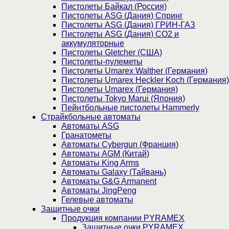
Пистолеты Байкал (Россия)
Пистолеты ASG (Дания) Спринг
Пистолеты ASG (Дания) ГРИН-ГАЗ
Пистолеты ASG (Дания) CO2 и
аккумуляторные
Пистолеты Gletcher (США)
Пистолеты-пулеметы
Пистолеты Umarex Walther (Германия)
Пистолеты Umarex Heckler Koch (Германия)
Пистолеты Umarex (Германия)
Пистолеты Tokyo Marui (Япония)
Пейнтбольные пистолеты Hammerly
Страйкбольные автоматы
Автоматы ASG
Гранатометы
Автоматы Cybergun (Франция)
Автоматы AGM (Китай)
Автоматы King Arms
Автоматы Galaxy (Тайвань)
Автоматы G&G Armanent
Автоматы JingPeng
Гелевые автоматы
Защитные очки
Продукция компании PYRAMEX
Защитные очки PYRAMEX