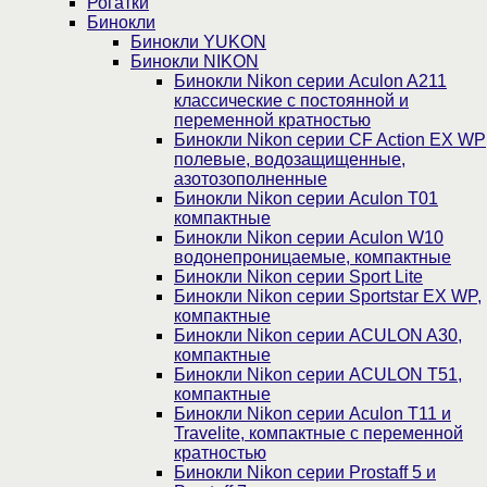
Рогатки
Бинокли
Бинокли YUKON
Бинокли NIKON
Бинокли Nikon серии Aculon A211
классические с постоянной и
переменной кратностью
Бинокли Nikon серии СF Action EX WP
полевые, водозащищенные,
азотозополненные
Бинокли Nikon серии Aculon T01
компактные
Бинокли Nikon серии Aculon W10
водонепроницаемые, компактные
Бинокли Nikon серии Sport Lite
Бинокли Nikon серии Sportstar EX WP,
компактные
Бинокли Nikon серии ACULON A30,
компактные
Бинокли Nikon серии ACULON Т51,
компактные
Бинокли Nikon серии Aculon T11 и
Travelite, компактные с переменной
кратностью
Бинокли Nikon серии Prostaff 5 и