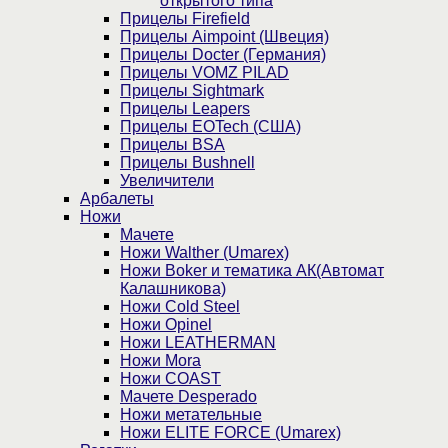
открытого типа
Прицелы Firefield
Прицелы Aimpoint (Швеция)
Прицелы Docter (Германия)
Прицелы VOMZ PILAD
Прицелы Sightmark
Прицелы Leapers
Прицелы EOTech (США)
Прицелы BSA
Прицелы Bushnell
Увеличители
Арбалеты
Ножи
Мачете
Ножи Walther (Umarex)
Ножи Boker и тематика АК(Автомат
Калашникова)
Ножи Cold Steel
Ножи Opinel
Ножи LEATHERMAN
Ножи Mora
Ножи COAST
Мачете Desperado
Ножи метательные
Ножи ELITE FORCE (Umarex)