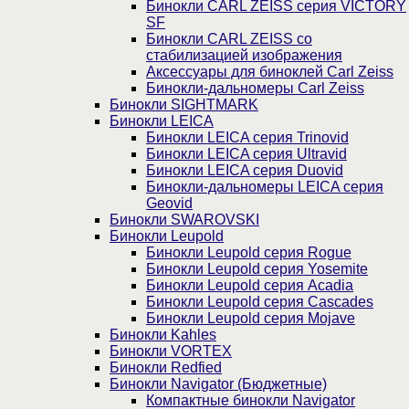
Бинокли CARL ZEISS серия VICTORY
SF
Бинокли CARL ZEISS со
стабилизацией изображения
Аксессуары для биноклей Carl Zeiss
Бинокли-дальномеры Carl Zeiss
Бинокли SIGHTMARK
Бинокли LEICA
Бинокли LEICA серия Trinovid
Бинокли LEICA серия Ultravid
Бинокли LEICA серия Duovid
Бинокли-дальномеры LEICA серия
Geovid
Бинокли SWAROVSKI
Бинокли Leupold
Бинокли Leupold серия Rogue
Бинокли Leupold серия Yosemite
Бинокли Leupold серия Acadia
Бинокли Leupold серия Cascades
Бинокли Leupold серия Mojave
Бинокли Kahles
Бинокли VORTEX
Бинокли Redfied
Бинокли Navigator (Бюджетные)
Компактные бинокли Navigator