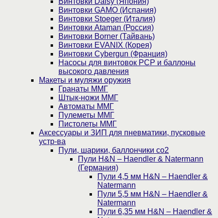
Винтовки Daisy (Япония)
Винтовки GAMO (Испания)
Винтовки Stoeger (Италия)
Винтовки Ataman (Россия)
Винтовки Borner (Тайвань)
Винтовки EVANIX (Корея)
Винтовки Cybergun (Франция)
Насосы для винтовок PCP и баллоны
высокого давления
Макеты и муляжи оружия
Гранаты ММГ
Штык-ножи ММГ
Автоматы ММГ
Пулеметы ММГ
Пистолеты ММГ
Аксессуары и ЗИП для пневматики, пусковые
устр-ва
Пули, шарики, баллончики со2
Пули H&N – Haendler & Natermann
(Германия)
Пули 4,5 мм H&N – Haendler &
Natermann
Пули 5,5 мм H&N – Haendler &
Natermann
Пули 6,35 мм H&N – Haendler &