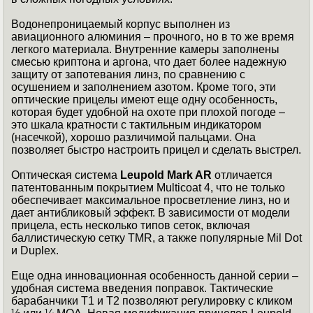
Водонепроницаемый корпус выполнен из
авиационного алюминия – прочного, но в то же время
легкого материала. Внутренние камеры заполнены
смесью криптона и аргона, что дает более надежную
защиту от запотевания линз, по сравнению с
осушением и заполнением азотом. Кроме того, эти
оптические прицелы имеют еще одну особенность,
которая будет удобной на охоте при плохой погоде –
это шкала кратности с тактильным индикатором
(насечкой), хорошо различимой пальцами. Она
позволяет быстро настроить прицел и сделать выстрел.
Оптическая система
Leupold Mark AR
отличается
патентованным покрытием Multicoat 4, что не только
обеспечивает максимальное просветление линз, но и
дает антибликовый эффект. В зависимости от модели
прицела, есть несколько типов сеток, включая
баллистическую сетку TMR, а также популярные Mil Dot
и Duplex.
Еще одна инновационная особенность данной серии –
удобная система введения поправок. Тактические
барабанчики Т1 и Т2 позволяют регулировку с кликом