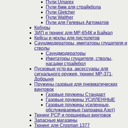
Пули Umarex
Пули 6мм для страйкбола
Пули Gletcher
Пули Walther
Пули для Гелевых Автоматов
Кобуры
ЗИП и тюнинг для МР-654К и Байкал
Кейсы и чехлы для пистолетов
Саундмодераторы, имитаторы глушителя и
стволы
Саундмодераторы
Имитаторы глушителя, стволы,
насадки страйкбол
Пусковые устр-ва, аксессуары для
сигнального оружия, тюнинг МР-371,
Добрыня
Пружины газовые для пневматических
винтовок
Газовые пружины Стандарт
Газовые пружины УСИЛЕННЫЕ
Газовые пружины усиленные,
обслуживаемые (заправка Азот)
Тюнинг PCP и поршневых винтовок
Запасные магазины
Тюнинг для Crosman 1377