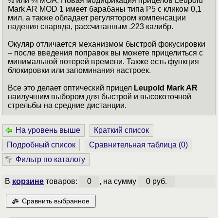
½ или ¼ МОА. Новая модификация прицелов Leupold
Mark AR MOD 1 имеет барабаны типа P5 с кликом 0,1
мил, а также обладает регулятором компенсации
падения снаряда, рассчитанным .223 калибр.
Окуляр отличается механизмом быстрой фокусировки
– после введения поправок вы можете прицелиться с
минимальной потерей времени. Также есть функция
блокировки или запоминания настроек.
Все это делает оптический прицел
Leupold Mark AR
наилучшим выбором для быстрой и высокоточной
стрельбы на средние дистанции.
На уровень выше
Краткий список
Подробный список
Сравнительная таблица (
0
)
Фильтр по каталогу
В
корзине
товаров:
0
, на сумму
0 руб.
Сравнить выбранное