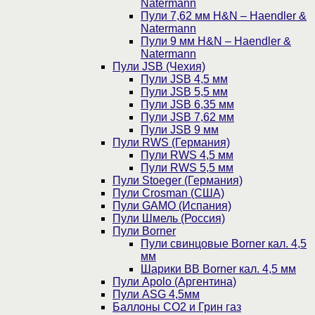
Natermann
Пули 7,62 мм H&N – Haendler &
Natermann
Пули 9 мм H&N – Haendler &
Natermann
Пули JSB (Чехия)
Пули JSB 4,5 мм
Пули JSB 5,5 мм
Пули JSB 6,35 мм
Пули JSB 7,62 мм
Пули JSB 9 мм
Пули RWS (Германия)
Пули RWS 4,5 мм
Пули RWS 5,5 мм
Пули Stoeger (Германия)
Пули Crosman (США)
Пули GAMO (Испания)
Пули Шмель (Россия)
Пули Borner
Пули свинцовые Borner кал. 4,5
мм
Шарики BB Borner кал. 4,5 мм
Пули Apolo (Аргентина)
Пули ASG 4,5мм
Баллоны CO2 и Грин газ