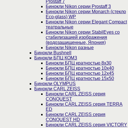
Prostaff 7
Бинокли Nikon серии Prostaff 3
Бинокли Nikon серии Monarch (стекло
Eco-glass) WP
Бинокли Nikon серии Elegant Compact
театральные
Бинокли Nikon серии StabilEyes со
стабилизацией изображения
(водозащищенные, Япония)
Бинокли Nikon разные
Бинокли Bushnell
Бинокли БПЦ КОМЗ
Бинокли БПЦ кратностью 8х30
Бинокли БПЦ кратностью 10х40
Бинокли БПЦ кратностью 12х45
Бинокли БПЦ кратностью 15х50
Бинокли OLYMPUS
Бинокли CARL ZEISS
Бинокли CARL ZEISS серия
CONQUEST
Бинокли CARL ZEISS серия TERRA
ED
Бинокли CARL ZEISS серия
CONQUEST HD
Бинокли CARL ZEISS серия VICTORY