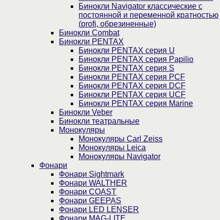
Бинокли Navigator классические с
постоянной и переменной кратностью
(profi, обрезиненные)
Бинокли Combat
Бинокли PENTAX
Бинокли PENTAX серия U
Бинокли PENTAX серия Papilio
Бинокли PENTAX серия S
Бинокли PENTAX серия PCF
Бинокли PENTAX серия DCF
Бинокли PENTAX серия UCF
Бинокли PENTAX серия Marine
Бинокли Veber
Бинокли театральные
Монокуляры
Монокуляры Carl Zeiss
Монокуляры Leica
Монокуляры Navigator
Фонари
Фонари Sightmark
Фонари WALTHER
Фонари COAST
Фонари GEEPAS
Фонари LED LENSER
Фонари MAG-LITE