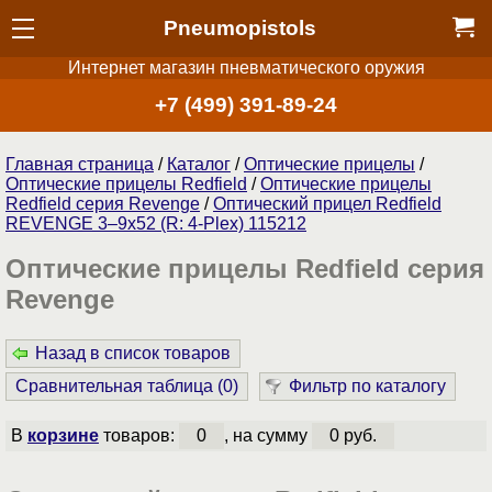
Pneumopistols
Интернет магазин пневматического оружия
+7 (499) 391-89-24
Главная страница
/
Каталог
/
Оптические прицелы
/
Оптические прицелы Redfield
/
Оптические прицелы
Redfield серия Revenge
/
Оптический прицел Redfield
REVENGE 3–9x52 (R: 4-Plex) 115212
Оптические прицелы Redfield серия
Revenge
Назад в список товаров
Сравнительная таблица (
0
)
Фильтр по каталогу
В
корзине
товаров:
0
, на сумму
0 руб.