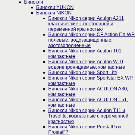
Бинокли
Бинокли YUKON
Бинокли NIKON
Бинокли Nikon серии Aculon A211
классические с постоянной и
переменной кратностью
Бинокли Nikon серии СF Action EX WP
полевые, водозащищенные,
азотозополненные
Бинокли Nikon серии Aculon T01
компактные
Бинокли Nikon серии Aculon W10
водонепроницаемые, компактные
Бинокли Nikon серии Sport Lite
Бинокли Nikon серии Sportstar EX WP,
компактные
Бинокли Nikon серии ACULON A30,
компактные
Бинокли Nikon серии ACULON Т51,
компактные
Бинокли Nikon серии Aculon T11 и
Travelite, компактные с переменной
кратностью
Бинокли Nikon серии Prostaff 5 и
Prostaff 7