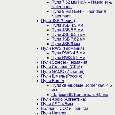
Пули 7,62 мм H&N – Haendler &
Natermann
Пули 9 мм H&N – Haendler &
Natermann
Пули JSB (Чехия)
Пули JSB 4,5 мм
Пули JSB 5,5 мм
Пули JSB 6,35 мм
Пули JSB 7,62 мм
Пули JSB 9 мм
Пули RWS (Германия)
Пули RWS 4,5 мм
Пули RWS 5,5 мм
Пули Stoeger (Германия)
Пули Crosman (США)
Пули GAMO (Испания)
Пули Шмель (Россия)
Пули Borner
Пули свинцовые Borner кал. 4,5
мм
Шарики BB Borner кал. 4,5 мм
Пули Apolo (Аргентина)
Пули ASG 4,5мм
Баллоны CO2 и Грин газ
Пули Umarex