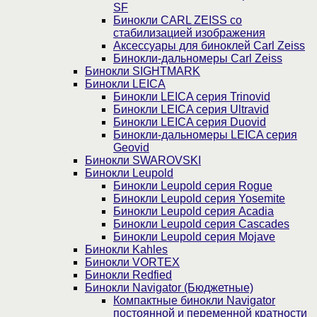
SF
Бинокли CARL ZEISS со
стабилизацией изображения
Аксессуары для биноклей Carl Zeiss
Бинокли-дальномеры Carl Zeiss
Бинокли SIGHTMARK
Бинокли LEICA
Бинокли LEICA серия Trinovid
Бинокли LEICA серия Ultravid
Бинокли LEICA серия Duovid
Бинокли-дальномеры LEICA серия
Geovid
Бинокли SWAROVSKI
Бинокли Leupold
Бинокли Leupold серия Rogue
Бинокли Leupold серия Yosemite
Бинокли Leupold серия Acadia
Бинокли Leupold серия Cascades
Бинокли Leupold серия Mojave
Бинокли Kahles
Бинокли VORTEX
Бинокли Redfied
Бинокли Navigator (Бюджетные)
Компактные бинокли Navigator
постоянной и переменной кратности