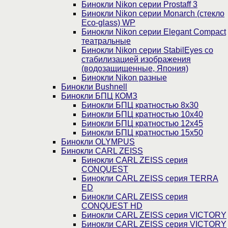
Бинокли Nikon серии Prostaff 3
Бинокли Nikon серии Monarch (стекло
Eco-glass) WP
Бинокли Nikon серии Elegant Compact
театральные
Бинокли Nikon серии StabilEyes со
стабилизацией изображения
(водозащищенные, Япония)
Бинокли Nikon разные
Бинокли Bushnell
Бинокли БПЦ КОМЗ
Бинокли БПЦ кратностью 8х30
Бинокли БПЦ кратностью 10х40
Бинокли БПЦ кратностью 12х45
Бинокли БПЦ кратностью 15х50
Бинокли OLYMPUS
Бинокли CARL ZEISS
Бинокли CARL ZEISS серия
CONQUEST
Бинокли CARL ZEISS серия TERRA
ED
Бинокли CARL ZEISS серия
CONQUEST HD
Бинокли CARL ZEISS серия VICTORY
Бинокли CARL ZEISS серия VICTORY