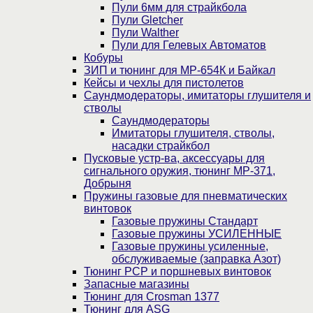
Пули 6мм для страйкбола
Пули Gletcher
Пули Walther
Пули для Гелевых Автоматов
Кобуры
ЗИП и тюнинг для МР-654К и Байкал
Кейсы и чехлы для пистолетов
Саундмодераторы, имитаторы глушителя и
стволы
Саундмодераторы
Имитаторы глушителя, стволы,
насадки страйкбол
Пусковые устр-ва, аксессуары для
сигнального оружия, тюнинг МР-371,
Добрыня
Пружины газовые для пневматических
винтовок
Газовые пружины Стандарт
Газовые пружины УСИЛЕННЫЕ
Газовые пружины усиленные,
обслуживаемые (заправка Азот)
Тюнинг PCP и поршневых винтовок
Запасные магазины
Тюнинг для Crosman 1377
Тюнинг для ASG