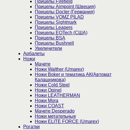
Прицелы Firefield
Прицелы Aimpoint (Швеция)
Прицелы Docter (Германия)
Прицелы VOMZ PILAD
Прицелы Sightmark
Прицелы Leapers
Прицелы EOTech (США)
Прицелы BSA
Прицелы Bushnell
Увеличители
Арбалеты
Ножи
Мачете
Ножи Walther (Umarex)
Ножи Boker и тематика АК(Автомат
Калашникова)
Ножи Cold Steel
Ножи Opinel
Ножи LEATHERMAN
Ножи Mora
Ножи COAST
Мачете Desperado
Ножи метательные
Ножи ELITE FORCE (Umarex)
Рогатки