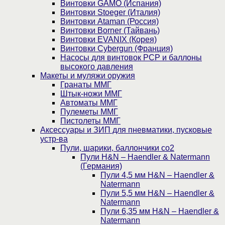
Винтовки GAMO (Испания)
Винтовки Stoeger (Италия)
Винтовки Ataman (Россия)
Винтовки Borner (Тайвань)
Винтовки EVANIX (Корея)
Винтовки Cybergun (Франция)
Насосы для винтовок PCP и баллоны
высокого давления
Макеты и муляжи оружия
Гранаты ММГ
Штык-ножи ММГ
Автоматы ММГ
Пулеметы ММГ
Пистолеты ММГ
Аксессуары и ЗИП для пневматики, пусковые
устр-ва
Пули, шарики, баллончики со2
Пули H&N – Haendler & Natermann
(Германия)
Пули 4,5 мм H&N – Haendler &
Natermann
Пули 5,5 мм H&N – Haendler &
Natermann
Пули 6,35 мм H&N – Haendler &
Natermann