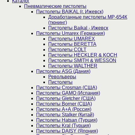
Каталог
Пнев­ма­ти­чес­кие пистолеты
Пистолеты BAIKAL (г. Ижевск)
Доработанные пистолеты МР-654К
(тюнинг)
Пистолеты Baikal - Ижевск
Пистолеты Umarex (Германия)
Пистолеты UMAREX
Пистолеты BERETTA
Пистолеты COLT
Пистолеты HECKLER & KOCH
Пистолеты SMITH & WESSON
Пистолеты WALTHER
Пистолеты ASG (Дания)
Револьверы
Пистолеты
Пистолеты Crosman (США)
Пистолеты GAMO (Испания)
Пистолеты Gletcher (США)
Пистолеты Borner (США)
Пистолеты А+А (Россия)
Пистолеты Stalker (Китай)
Пистолеты Hatsan (Турция)
Пистолеты Kral (Турция)
Пистолеты DAISY (Япония)