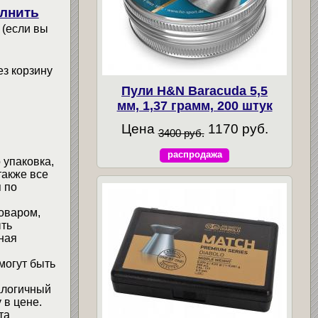
лнить
 (если вы
ез корзину
Пули H&N Baracuda 5,5
мм, 1,37 грамм, 200 штук
Цена
1170 руб.
3400 руб.
распродажа
 упаковка,
также все
 по
товаром,
ыть
ная
могут быть
алогичный
 в цене.
та