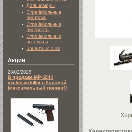
Дальномеры
Страйкбольные
винтовки
Страйкбольные
пистолеты
Страйкбольные
автоматы
Защитные очки
Акции
28/02/2026
В продаже МР-654К
exclusive killer с бородой
(максимальный тюнинг)!
Хар
Характеристик