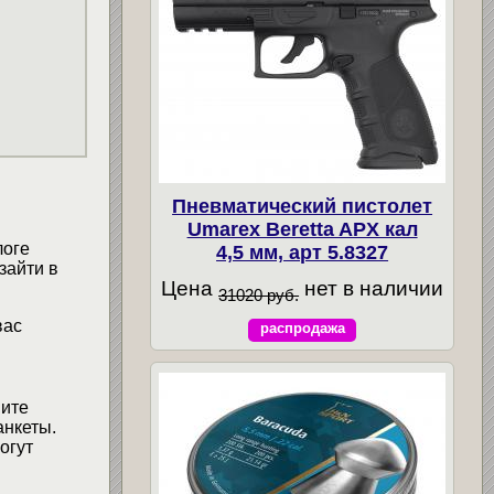
Пневматический пистолет
Umarex Beretta APX кал
логе
4,5 мм, арт 5.8327
зайти в
Цена
нет в наличии
31020 руб.
вас
распродажа
мите
анкеты.
огут