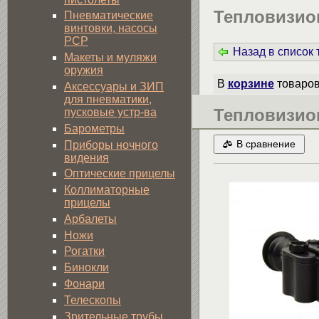
Тепловизион
Пневматические
винтовки, насосы
PCP
Назад в список
Макеты и муляжи
оружия
В
корзине
товаро
Аксессуары и ЗИП
для пневматики,
Тепловизио
пусковые устр-ва
Барометры
Приборы ночного
В сравнение
видения
Оптические прицелы
Коллиматорные
прицелы
Арбалеты
Ножи
Рогатки
Бинокли
Фонари
Телескопы
Зрительные трубы