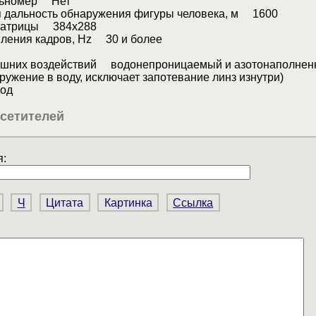
льномер Нет
 дальность обнаружения фигуры человека, м 1600
матрицы 384x288
вления кадров, Hz 30 и более
ешних воздействий водонепроницаемый и азотонаполне
гружение в воду, исключает запотевание линз изнутри)
од
сетителей
:
Ч
Цитата
Картинка
Ссылка