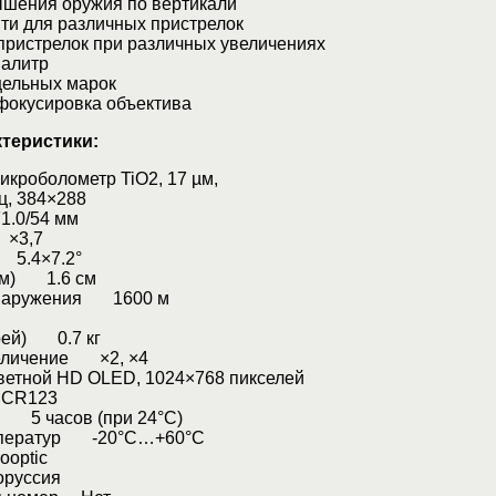
шения оружия по вертикали
ти для различных пристрелок
ристрелок при различных увеличениях
алитр
ельных марок
окусировка объектива
ктеристики:
роболометр TiO2, 17 µм,
ц, 384×288
.0/54 мм
×3,7
 5.4×7.2°
 м) 1.6 cм
бнаружения 1600 м
рей) 0.7 кг
еличение ×2, ×4
тной HD OLED, 1024×768 пикселей
CR123
 5 часов (при 24°C)
мператур -20°С…+60°С
ooptic
руссия