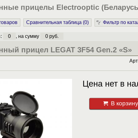
ные прицелы Electrooptic (Беларусь
 товаров
Сравнительная таблица (
0
)
Фильтр по ката
в:
0
, на сумму
0 руб.
нный прицел LEGAT 3F54 Gen.2 «S»
Арт
Цена нет в на
В корзин