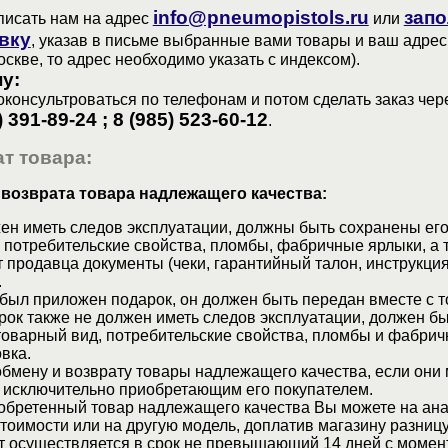
info@pneumopistols.ru
запо
писать нам на адрес
или
вку
, указав в письме выбранные вами товары и ваш адрес
оскве, то адрес необходимо указать с индексом).
у:
консультроваться по телефонам и потом сделать заказ чер
) 391-89-24 ; 8 (985) 523-60-12
.
т товара:
 возврата товара надлежащего качества:
ен иметь следов эксплуатации, должны быть сохранены его
 потребительские свойства, пломбы, фабричные ярлыки, а 
 продавца документы (чеки, гарантийный талон, инструкция
.
 был приложен подарок, он должен быть передан вместе с 
рок также не должен иметь следов эксплуатации, должен б
товарный вид, потребительские свойства, пломбы и фабрич
вка.
бмену и возврату товары надлежащего качества, если они 
 исключительно приобретающим его покупателем.
обретенный товар надлежащего качества Вы можете на ан
стоимости или на другую модель, доплатив магазину разницу
т осуществляется в срок не превышающий 14 дней с момен