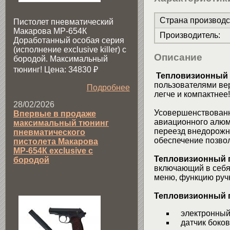
Страна производс
Пистолет пневматический
Макарова МР-654К
Производитель
:
Доработанный особая серия
(исполнение exclusive killer) с
Описание
бородой. Максимальный
тюнинг! Цена: 34830
₽
Тепловизионный 
пользователями вер
Подробнее
легче и компактнее
28/02/2026
Усовершенствованн
Впервые в продаже
авиационного алюм
максимальный тюнинг
переезд внедорожн
пневматического
обеспечение позвол
пистолета Макарова
МР-654К exclusive с
Тепловизионный 
бородой
включающий в себя:
меню, функцию руч
Тепловизионный п
электронный
датчик боков