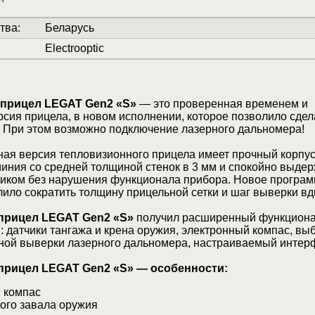
тва
:
Беларусь
Electrooptic
прицел LEGAT Gen2 «S»
— это проверенная временем и
сия прицела, в новом исполнении, которое позволило сдел
! При этом возможно подключение лазерного дальномера!
ая версия тепловизионного прицела имеет прочный корпус
иния со средней толщиной стенок в 3 мм и спокойно выде
иком без нарушения функционала прибора. Новое програ
ило сократить толщину прицельной сетки и шаг выверки вд
прицел LEGAT Gen2 «S»
получил расширенный функциона
 датчики тангажа и крена оружия, электронный компас, вы
ной выверки лазерного дальномера, настраиваемый интер
рицел LEGAT Gen2 «S» — особенности:
 компас
ого завала оружия