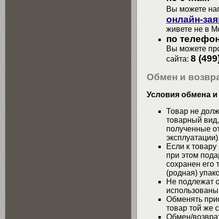
Вы можете на
онлайн-зая
живете не в М
по телефон
Вы можете про
8 (499
сайта:
Обмен и возвра
Условия обмена и
Товар не долж
товарный вид,
полученные от
эксплуатации)
Если к товару
при этом пода
сохранен его 
(родная) упако
Не подлежат о
использованы
Обменять при
товар той же 
Обмен/возвра