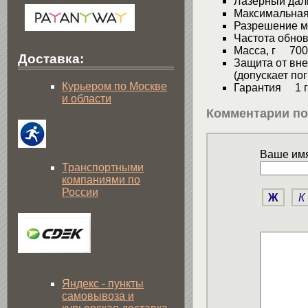
Лазерный да
Максимальная
Разрешение 
Частота обно
Масса, г 700
Доставка:
Защита от вн
(допускает по
Курьером по Москве
Гарантия 1 г
и области
Комментарии по
Ваше имя
Транспортными
компаниями по
России
Ж
К
Яндекс - пункты
самовывоза и