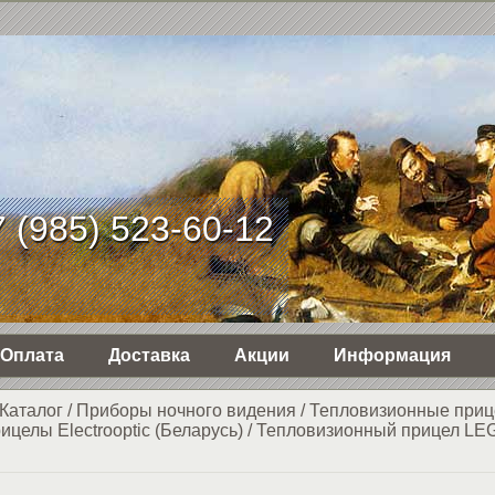
 (985) 523-60-12
Оплата
Доставка
Акции
Информация
Каталог
/
Приборы ночного видения
/
Тепловизионные при
целы Electrooptic (Беларусь)
/
Тепловизионный прицел LE