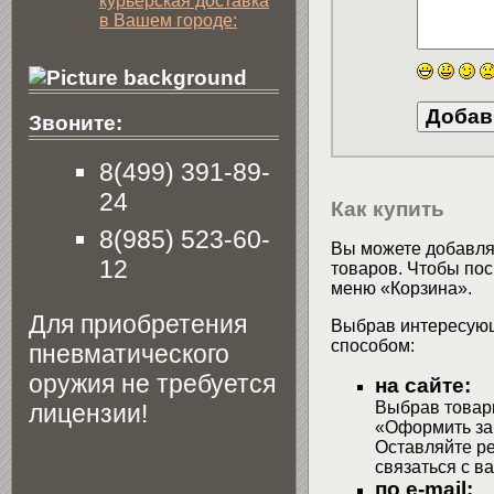
курьерская доставка
в Вашем городе:
Звоните:
8(499) 391-89-
24
Как купить
8(985) 523-60-
Вы можете добавлят
12
товаров. Чтобы пос
меню «Корзина».
Для приобретения
Выбрав интересующ
способом:
пневматического
оружия не требуется
на сайте:
Выбрав товары
лицензии!
«Оформить зак
Оставляйте р
связаться с в
по e-mail: