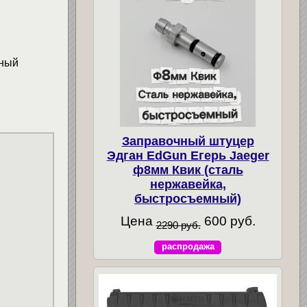
нный
Заправочный штуцер
Эдган EdGun Егерь Jaeger
ф8мм Квик (сталь
нержавейка,
быстросъемный)
Цена
600 руб.
2290 руб.
распродажа