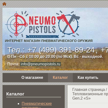
ИНТЕРНЕТ МАГАЗИН ПНЕВМАТИЧЕСКОГО ОРУЖИЯ
Тел.:
+7 (499) 391-89-24
,
+7
Пн - Сб с 10:00 до 20:00 (по Мск). Вс - выходной.
Почта:
info@pneumopistols.ru
О магазине
Каталог
Как купить
Главная страница
/
Каталог
Тепловизионные при
Gen.2 «S»
Пнев­ма­ти­чес­кие
пистолеты