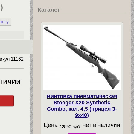
)
Каталог
логу
икул
11162
личии
Винтовка пневматическая
у
Stoeger X20 Synthetic
Combo, кал. 4,5 (прицел 3-
9х40)
Цена
нет в наличии
42890 руб.