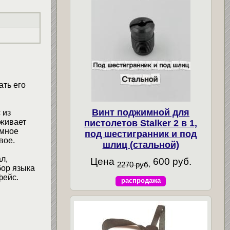
ать его
Винт поджимной для
 из
рживает
пистолетов Stalker 2 в 1,
ммное
под шестигранник и под
вое.
шлиц (стальной)
л,
Цена
600 руб.
2270 руб.
бор языка
фейс.
распродажа