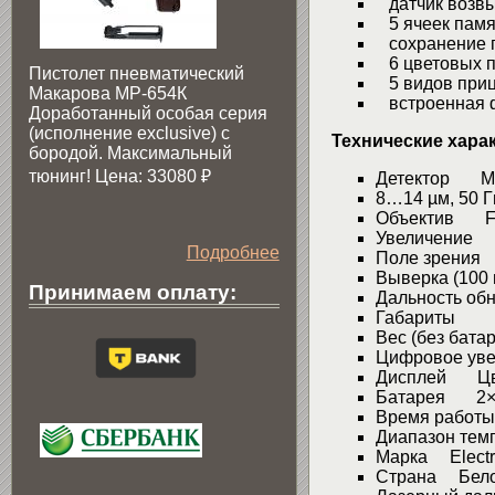
датчик возвы
5 ячеек памя
сохранение п
6 цветовых п
Пистолет пневматический
5 видов приц
Макарова МР-654К
встроенная ф
Доработанный особая серия
(исполнение exclusive) c
Технические хара
бородой. Максимальный
тюнинг! Цена: 33080
₽
Детектор Мик
8…14 µм, 50 Г
Объектив F1
Увеличение 
Подробнее
Поле зрения
Выверка (100
Принимаем оплату:
Дальность о
Габариты
Вес (без бата
Цифровое ув
Дисплей Цве
Батарея 2×
Время работы
Диапазон те
Марка Electr
Страна Бело