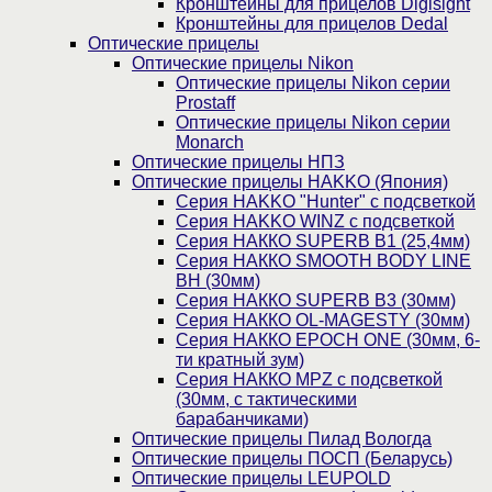
Кронштейны для прицелов Digisight
Кронштейны для прицелов Dedal
Оптические прицелы
Оптические прицелы Nikon
Оптические прицелы Nikon серии
Prostaff
Оптические прицелы Nikon серии
Monarch
Оптические прицелы НПЗ
Оптические прицелы HAKKO (Япония)
Cерия HAKKO "Hunter" с подсветкой
Серия НAKKO WINZ с подсветкой
Серия НАККО SUPERB B1 (25,4мм)
Серия НАККО SMOOTH BODY LINE
BH (30мм)
Серия НАККО SUPERB B3 (30мм)
Серия НАККО OL-MAGESTY (30мм)
Серия НАККО EPOCH ONE (30мм, 6-
ти кратный зум)
Серия НАККО MPZ с подсветкой
(30мм, c тактическими
барабанчиками)
Оптические прицелы Пилад Вологда
Оптические прицелы ПОСП (Беларусь)
Оптические прицелы LEUPOLD