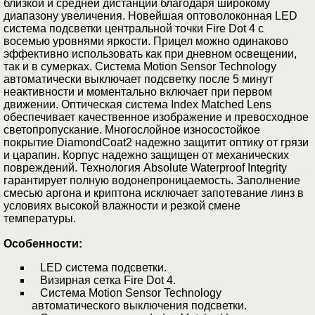
близкой и средней дистанции благодаря широкому
диапазону увеличения. Новейшая оптоволоконная LED
система подсветки центральной точки Fire Dot 4 с
восемью уровнями яркости. Прицел можно одинаково
эффективно использовать как при дневном освещении,
так и в сумерках. Система Motion Sensor Technology
автоматически выключает подсветку после 5 минут
неактивности и моментально включает при первом
движении. Оптическая система Index Matched Lens
обеспечивает качественное изображение и превосходное
светопропускание. Многослойное износостойкое
покрытие DiamondCoat2 надежно защитит оптику от грязи
и царапин. Корпус надежно защищен от механических
повреждений. Технология Absolute Waterproof Integrity
гарантирует полную водонепроницаемость. Заполнение
смесью аргона и криптона исключает запотевание линз в
условиях высокой влажности и резкой смене
температуры.
Особенности:
LED система подсветки.
Визирная сетка Fire Dot 4.
Система Motion Sensor Technology
автоматического выключения подсветки.