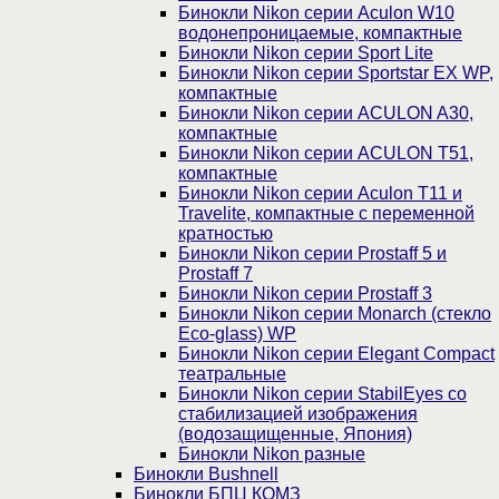
Бинокли Nikon серии Aculon W10
водонепроницаемые, компактные
Бинокли Nikon серии Sport Lite
Бинокли Nikon серии Sportstar EX WP,
компактные
Бинокли Nikon серии ACULON A30,
компактные
Бинокли Nikon серии ACULON Т51,
компактные
Бинокли Nikon серии Aculon T11 и
Travelite, компактные с переменной
кратностью
Бинокли Nikon серии Prostaff 5 и
Prostaff 7
Бинокли Nikon серии Prostaff 3
Бинокли Nikon серии Monarch (стекло
Eco-glass) WP
Бинокли Nikon серии Elegant Compact
театральные
Бинокли Nikon серии StabilEyes со
стабилизацией изображения
(водозащищенные, Япония)
Бинокли Nikon разные
Бинокли Bushnell
Бинокли БПЦ КОМЗ