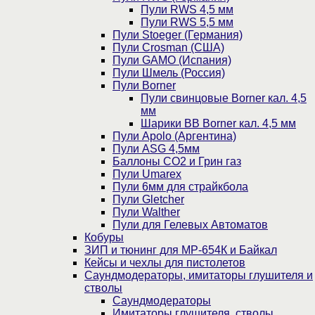
Пули RWS 4,5 мм
Пули RWS 5,5 мм
Пули Stoeger (Германия)
Пули Crosman (США)
Пули GAMO (Испания)
Пули Шмель (Россия)
Пули Borner
Пули свинцовые Borner кал. 4,5
мм
Шарики BB Borner кал. 4,5 мм
Пули Apolo (Аргентина)
Пули ASG 4,5мм
Баллоны CO2 и Грин газ
Пули Umarex
Пули 6мм для страйкбола
Пули Gletcher
Пули Walther
Пули для Гелевых Автоматов
Кобуры
ЗИП и тюнинг для МР-654К и Байкал
Кейсы и чехлы для пистолетов
Саундмодераторы, имитаторы глушителя и
стволы
Саундмодераторы
Имитаторы глушителя, стволы,