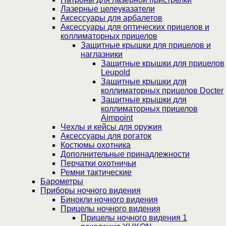
Лазерные целеуказатели
Аксессуары для арбалетов
Аксессуары для оптических прицелов и
коллиматорных прицелов
Защитные крышки для прицелов и
наглазники
Защитные крышки для прицелов
Leupold
Защитные крышки для
коллиматорных прицелов Docter
Защитные крышки для
коллиматорных прицелов
Aimpoint
Чехлы и кейсы для оружия
Аксессуары для рогаток
Костюмы охотника
Дополнительные принадлежности
Перчатки охотничьи
Ремни тактические
Барометры
Приборы ночного видения
Бинокли ночного видения
Прицелы ночного видения
Прицелы ночного видения 1