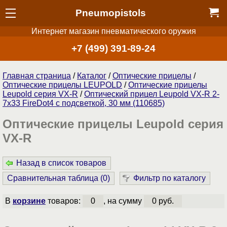
Pneumopistols
Интернет магазин пневматического оружия
+7 (499) 391-89-24
Главная страница
/
Каталог
/
Оптические прицелы
/
Оптические прицелы LEUPOLD
/
Оптические прицелы
Leupold серия VX-R
/
Оптический прицел Leupold VX-R 2-
7x33 FireDot4 c подсветкой, 30 мм (110685)
Оптические прицелы Leupold серия
VX-R
Назад в список товаров
Сравнительная таблица (
0
)
Фильтр по каталогу
В
корзине
товаров:
0
, на сумму
0 руб.