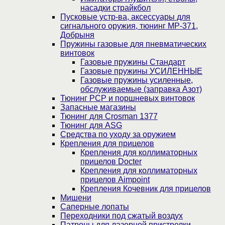
насадки страйкбол
Пусковые устр-ва, аксессуары для
сигнального оружия, тюнинг МР-371,
Добрыня
Пружины газовые для пневматических
винтовок
Газовые пружины Стандарт
Газовые пружины УСИЛЕННЫЕ
Газовые пружины усиленные,
обслуживаемые (заправка Азот)
Тюнинг PCP и поршневых винтовок
Запасные магазины
Тюнинг для Crosman 1377
Тюнинг для ASG
Средства по уходу за оружием
Крепления для прицелов
Крепления для коллиматорных
прицелов Docter
Крепления для коллиматорных
прицелов Aimpoint
Крепления Кочевник для прицелов
Мишени
Саперные лопаты
Переходники под сжатый воздух
Патроны для лазерной пристрелки