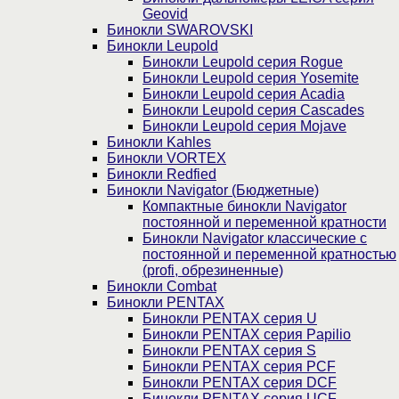
Geovid
Бинокли SWAROVSKI
Бинокли Leupold
Бинокли Leupold серия Rogue
Бинокли Leupold серия Yosemite
Бинокли Leupold серия Acadia
Бинокли Leupold серия Cascades
Бинокли Leupold серия Mojave
Бинокли Kahles
Бинокли VORTEX
Бинокли Redfied
Бинокли Navigator (Бюджетные)
Компактные бинокли Navigator
постоянной и переменной кратности
Бинокли Navigator классические с
постоянной и переменной кратностью
(profi, обрезиненные)
Бинокли Combat
Бинокли PENTAX
Бинокли PENTAX серия U
Бинокли PENTAX серия Papilio
Бинокли PENTAX серия S
Бинокли PENTAX серия PCF
Бинокли PENTAX серия DCF
Бинокли PENTAX серия UCF