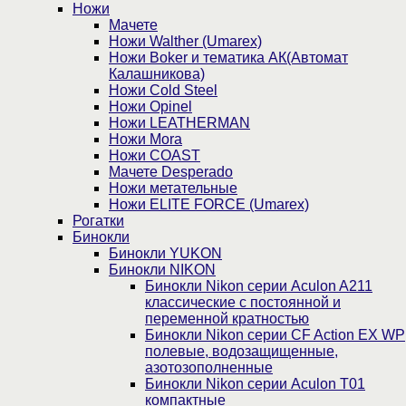
Ножи
Мачете
Ножи Walther (Umarex)
Ножи Boker и тематика АК(Автомат
Калашникова)
Ножи Cold Steel
Ножи Opinel
Ножи LEATHERMAN
Ножи Mora
Ножи COAST
Мачете Desperado
Ножи метательные
Ножи ELITE FORCE (Umarex)
Рогатки
Бинокли
Бинокли YUKON
Бинокли NIKON
Бинокли Nikon серии Aculon A211
классические с постоянной и
переменной кратностью
Бинокли Nikon серии СF Action EX WP
полевые, водозащищенные,
азотозополненные
Бинокли Nikon серии Aculon T01
компактные