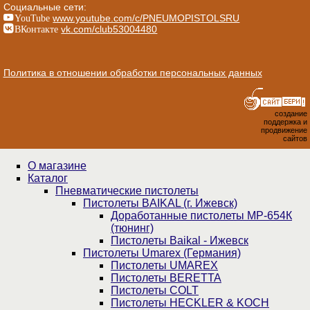
Социальные сети:
YouTube
www.youtube.com/c/PNEUMOPISTOLSRU
ВКонтакте
vk.com/club53004480
Политика в отношении обработки персональных данных
создание
поддержка и
продвижение
сайтов
О магазине
Каталог
Пнев­ма­ти­чес­кие пистолеты
Пистолеты BAIKAL (г. Ижевск)
Доработанные пистолеты МР-654К
(тюнинг)
Пистолеты Baikal - Ижевск
Пистолеты Umarex (Германия)
Пистолеты UMAREX
Пистолеты BERETTA
Пистолеты COLT
Пистолеты HECKLER & KOCH