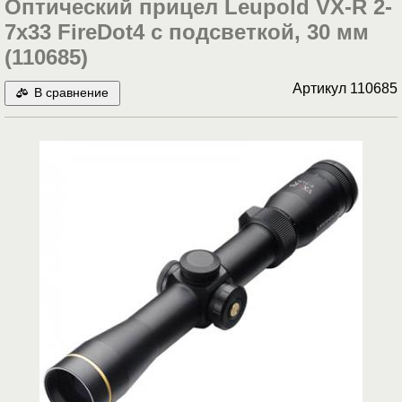
Оптический прицел Leupold VX-R 2-
7x33 FireDot4 c подсветкой, 30 мм
(110685)
Артикул
110685
В сравнение