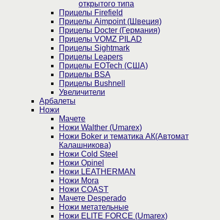
открытого типа
Прицелы Firefield
Прицелы Aimpoint (Швеция)
Прицелы Docter (Германия)
Прицелы VOMZ PILAD
Прицелы Sightmark
Прицелы Leapers
Прицелы EOTech (США)
Прицелы BSA
Прицелы Bushnell
Увеличители
Арбалеты
Ножи
Мачете
Ножи Walther (Umarex)
Ножи Boker и тематика АК(Автомат
Калашникова)
Ножи Cold Steel
Ножи Opinel
Ножи LEATHERMAN
Ножи Mora
Ножи COAST
Мачете Desperado
Ножи метательные
Ножи ELITE FORCE (Umarex)