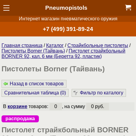
Pneumopistols
Интернет магазин пневматического оружия
+7 (499) 391-89-24
Главная страница
/
Каталог
/
Страйкбольные пистолеты
/
Пистолеты Borner (Тайвань)
/
Пистолет страйкбольный
BORNER 92, кал. 6 мм (Беретта 92, пластик)
Пистолеты Borner (Тайвань)
Назад в список товаров
Сравнительная таблица (
0
)
Фильтр по каталогу
В
корзине
товаров:
0
, на сумму
0 руб.
распродажа
Пистолет страйкбольный BORNER