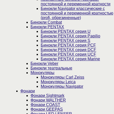
постоянной и переменной кратности
Бинокли Navigator классические с
постоянной и переменной кратностью
(profi, обрезиненные)
Бинокли Combat
Бинокли PENTAX
Бинокли PENTAX серия U
Бинокли PENTAX серия Papilio
Бинокли PENTAX серия S
Бинокли PENTAX серия PCF
Бинокли PENTAX серия DCF
Бинокли PENTAX серия UCF
Бинокли PENTAX серия Marine
Бинокли Veber
Бинокли театральные
Монокуляры
Монокуляры Carl Zeiss
Монокуляры Leica
Монокуляры Navigator
Фонари
Фонари Sightmark
Фонари WALTHER
Фонари COAST
Фонари GEEPAS
Фонари LED LENSER