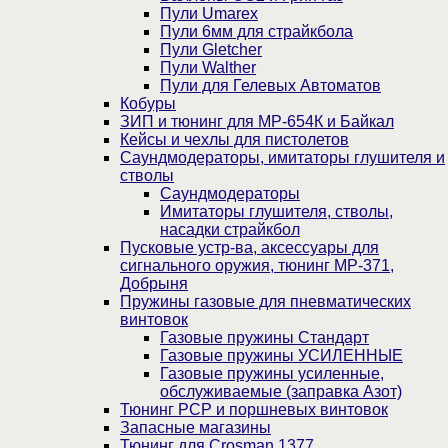
Пули Umarex
Пули 6мм для страйкбола
Пули Gletcher
Пули Walther
Пули для Гелевых Автоматов
Кобуры
ЗИП и тюнинг для МР-654К и Байкал
Кейсы и чехлы для пистолетов
Саундмодераторы, имитаторы глушителя и
стволы
Саундмодераторы
Имитаторы глушителя, стволы,
насадки страйкбол
Пусковые устр-ва, аксессуары для
сигнального оружия, тюнинг МР-371,
Добрыня
Пружины газовые для пневматических
винтовок
Газовые пружины Стандарт
Газовые пружины УСИЛЕННЫЕ
Газовые пружины усиленные,
обслуживаемые (заправка Азот)
Тюнинг PCP и поршневых винтовок
Запасные магазины
Тюнинг для Crosman 1377