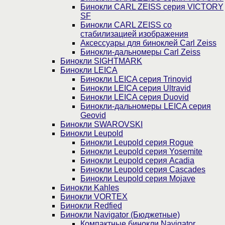
Бинокли CARL ZEISS серия VICTORY
SF
Бинокли CARL ZEISS со
стабилизацией изображения
Аксессуары для биноклей Carl Zeiss
Бинокли-дальномеры Carl Zeiss
Бинокли SIGHTMARK
Бинокли LEICA
Бинокли LEICA серия Trinovid
Бинокли LEICA серия Ultravid
Бинокли LEICA серия Duovid
Бинокли-дальномеры LEICA серия
Geovid
Бинокли SWAROVSKI
Бинокли Leupold
Бинокли Leupold серия Rogue
Бинокли Leupold серия Yosemite
Бинокли Leupold серия Acadia
Бинокли Leupold серия Cascades
Бинокли Leupold серия Mojave
Бинокли Kahles
Бинокли VORTEX
Бинокли Redfied
Бинокли Navigator (Бюджетные)
Компактные бинокли Navigator