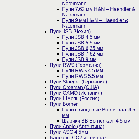
Natermann
Пули 7,62 мм H&N – Haendler &
Natermann
Пули 9 мм H&N – Haendler &
Natermann
Пули JSB (Чехия)
Пули JSB 4,5 мм
Пули JSB 5,5 мм
Пули JSB 6,35 мм
Пули JSB 7,62 мм
Пули JSB 9 мм
Пули RWS (Германия)
Пули RWS 4,5 мм
Пули RWS 5,5 мм
Пули Stoeger (Германия)
Пули Crosman (США)
Пули GAMO (Испания)
Пули Шмель (Россия)
Пули Borner
Пули свинцовые Borner кал. 4,5
мм
Шарики BB Borner кал. 4,5 мм
Пули Apolo (Аргентина)
Пули ASG 4,5мм
Баллоны CO2 и Грин газ