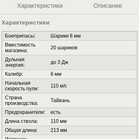
Характеристики
Описание
Характеристики
Боеприпасы
:
Шарики 6 мм
Вместимость
20 шариков
магазина
:
Дульная
до 3 Дж
энергия
:
Калибр
:
6 мм
Начальная
110 м/с
скорость пули
:
Страна
Тайвань
производства
:
Предохранители
:
есть
Длина ствола
:
110 мм
Общая длина
:
213 мм