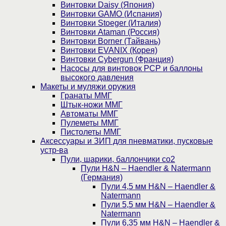
Винтовки Daisy (Япония)
Винтовки GAMO (Испания)
Винтовки Stoeger (Италия)
Винтовки Ataman (Россия)
Винтовки Borner (Тайвань)
Винтовки EVANIX (Корея)
Винтовки Cybergun (Франция)
Насосы для винтовок PCP и баллоны
высокого давления
Макеты и муляжи оружия
Гранаты ММГ
Штык-ножи ММГ
Автоматы ММГ
Пулеметы ММГ
Пистолеты ММГ
Аксессуары и ЗИП для пневматики, пусковые
устр-ва
Пули, шарики, баллончики со2
Пули H&N – Haendler & Natermann
(Германия)
Пули 4,5 мм H&N – Haendler &
Natermann
Пули 5,5 мм H&N – Haendler &
Natermann
Пули 6,35 мм H&N – Haendler &