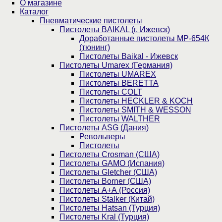
О магазине
Каталог
Пнев­ма­ти­чес­кие пистолеты
Пистолеты BAIKAL (г. Ижевск)
Доработанные пистолеты МР-654К
(тюнинг)
Пистолеты Baikal - Ижевск
Пистолеты Umarex (Германия)
Пистолеты UMAREX
Пистолеты BERETTA
Пистолеты COLT
Пистолеты HECKLER & KOCH
Пистолеты SMITH & WESSON
Пистолеты WALTHER
Пистолеты ASG (Дания)
Револьверы
Пистолеты
Пистолеты Crosman (США)
Пистолеты GAMO (Испания)
Пистолеты Gletcher (США)
Пистолеты Borner (США)
Пистолеты А+А (Россия)
Пистолеты Stalker (Китай)
Пистолеты Hatsan (Турция)
Пистолеты Kral (Турция)