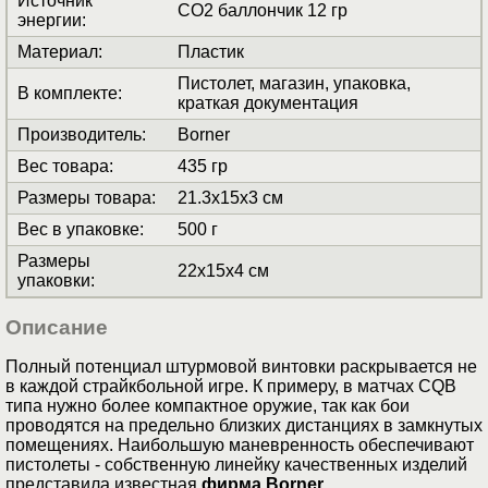
Источник
СО2 баллончик 12 гр
энергии
:
Материал
:
Пластик
Пистолет, магазин, упаковка,
В комплекте
:
краткая документация
Производитель
:
Borner
Вес товара
:
435 гр
Размеры товара
:
21.3x15x3 см
Вес в упаковке
:
500 г
Размеры
22x15x4 см
упаковки
:
Описание
Полный потенциал штурмовой винтовки раскрывается не
в каждой страйкбольной игре. К примеру, в матчах CQB
типа нужно более компактное оружие, так как бои
проводятся на предельно близких дистанциях в замкнутых
помещениях. Наибольшую маневренность обеспечивают
пистолеты - собственную линейку качественных изделий
представила известная
фирма Borner
.