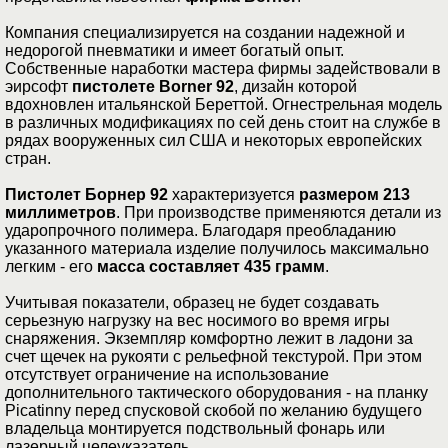
Компания специализируется на создании надежной и
недорогой пневматики и имеет богатый опыт.
Собственные наработки мастера фирмы задействовали в
эирсофт
пистолете Borner 92
, дизайн которой
вдохновлен итальянской Береттой. Огнестрельная модель
в различных модификациях по сей день стоит на службе в
рядах вооруженных сил США и некоторых европейских
стран.
Пистолет Борнер 92
характеризуется
размером 213
миллиметров
. При производстве применяются детали из
ударопрочного полимера. Благодаря преобладанию
указанного материала изделие получилось максимально
легким - его
масса составляет 435 грамм
.
Учитывая показатели, образец не будет создавать
серьезную нагрузку на вес носимого во время игры
снаряжения. Экземпляр комфортно лежит в ладони за
счет щечек на рукояти с рельефной текстурой. При этом
отсутствует ограничение на использование
дополнительного тактического оборудования - на планку
Picatinny перед спусковой скобой по желанию будущего
владельца монтируется подствольный фонарь или
лазерный целеуказатель.