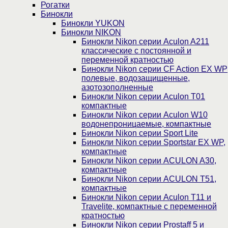
Рогатки
Бинокли
Бинокли YUKON
Бинокли NIKON
Бинокли Nikon серии Aculon A211
классические с постоянной и
переменной кратностью
Бинокли Nikon серии СF Action EX WP
полевые, водозащищенные,
азотозополненные
Бинокли Nikon серии Aculon T01
компактные
Бинокли Nikon серии Aculon W10
водонепроницаемые, компактные
Бинокли Nikon серии Sport Lite
Бинокли Nikon серии Sportstar EX WP,
компактные
Бинокли Nikon серии ACULON A30,
компактные
Бинокли Nikon серии ACULON Т51,
компактные
Бинокли Nikon серии Aculon T11 и
Travelite, компактные с переменной
кратностью
Бинокли Nikon серии Prostaff 5 и