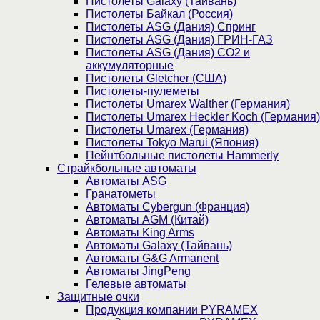
Пистолеты Galaxy (Тайвань)
Пистолеты Байкал (Россия)
Пистолеты ASG (Дания) Спринг
Пистолеты ASG (Дания) ГРИН-ГАЗ
Пистолеты ASG (Дания) CO2 и
аккумуляторные
Пистолеты Gletcher (США)
Пистолеты-пулеметы
Пистолеты Umarex Walther (Германия)
Пистолеты Umarex Heckler Koch (Германия)
Пистолеты Umarex (Германия)
Пистолеты Tokyo Marui (Япония)
Пейнтбольные пистолеты Hammerly
Страйкбольные автоматы
Автоматы ASG
Гранатометы
Автоматы Cybergun (Франция)
Автоматы AGM (Китай)
Автоматы King Arms
Автоматы Galaxy (Тайвань)
Автоматы G&G Armanent
Автоматы JingPeng
Гелевые автоматы
Защитные очки
Продукция компании PYRAMEX