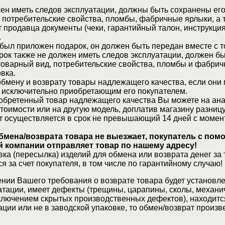
ен иметь следов эксплуатации, должны быть сохранены его
 потребительские свойства, пломбы, фабричные ярлыки, а 
 продавца документы (чеки, гарантийный талон, инструкция
.
 был приложен подарок, он должен быть передан вместе с 
рок также не должен иметь следов эксплуатации, должен б
товарный вид, потребительские свойства, пломбы и фабрич
вка.
бмену и возврату товары надлежащего качества, если они 
 исключительно приобретающим его покупателем.
обретенный товар надлежащего качества Вы можете на ан
стоимости или на другую модель, доплатив магазину разницу
т осуществляется в срок не превышающий 14 дней с момен
бмена/возврата товара не выезжает, покупатель с по
 компании отправляет товар по нашему адресу!
ка (пересылка) изделий для обмена или возврата денег за 
я за счет покупателя, в том числе по гарантийному случаю!
нии Вашего требования о возврате товара будет установле
атации, имеет дефекты (трещины, царапины, сколы, механи
ключением скрытых производственных дефектов), находитс
ции или не в заводской упаковке, то обмен/возврат произв