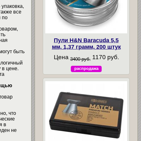
 упаковка,
также все
 по
товаром,
ыть
Пули H&N Baracuda 5,5
ная
мм, 1,37 грамм, 200 штук
могут быть
Цена
1170 руб.
3400 руб.
алогичный
 в цене.
распродажа
та
мощью
товар
но, что
ческие
я в
еден не