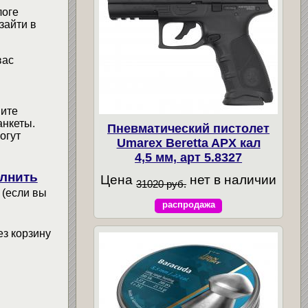
логе
зайти в
вас
мите
анкеты.
Пневматический пистолет
огут
Umarex Beretta APX кал
4,5 мм, арт 5.8327
лнить
Цена
нет в наличии
31020 руб.
 (если вы
распродажа
ез корзину