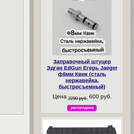
Заправочный штуцер
Эдган EdGun Егерь Jaeger
ф8мм Квик (сталь
нержавейка,
быстросъемный)
Цена
600 руб.
2290 руб.
распродажа