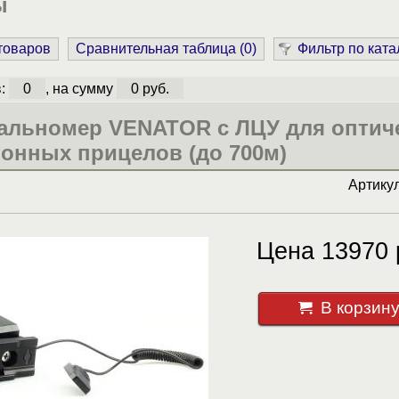
ы
 товаров
Сравнительная таблица (
0
)
Фильтр по ката
в:
0
, на сумму
0 руб.
альномер VENATOR с ЛЦУ для оптич
онных прицелов (до 700м)
Артику
Цена 13970 
В корзин