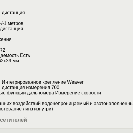
 дистанция
/-1 метров
дистанция
жения
CR2
аемость Есть
62х39 мм
м
я Интегрированное крепление Weaver
 дистанция измерения 700
ые функции дальномера Измерение скорости
ешних воздействий водонепроницаемый и азотонаполненн
потевание линз изнутри)
сетителей