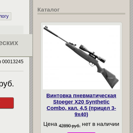
Каталог
логу
еских
л
00013245
руб.
Винтовка пневматическая
Stoeger X20 Synthetic
у
Combo, кал. 4,5 (прицел 3-
9х40)
Цена
нет в наличии
42890 руб.