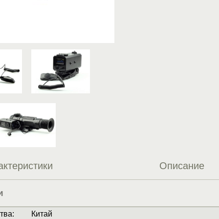
актеристики
Описание
и
тва
:
Китай