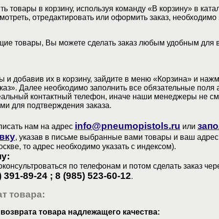
ь товары в корзину, используя команду «В корзину» в ката
мотреть, отредактировать или оформить заказ, необходимо 
ие товары, Вы можете сделать заказ любым удобным для 
 и добавив их в корзину, зайдите в меню «Корзина» и наж
аз». Далее необходимо заполнить все обязательные поля 
еальный контактный телефон, иначе наши менеджеры не см
ами для подтверждения заказа.
info@pneumopistols.ru
запо
писать нам на адрес
или
вку
, указав в письме выбранные вами товары и ваш адрес
оскве, то адрес необходимо указать с индексом).
у:
консультроваться по телефонам и потом сделать заказ чер
) 391-89-24 ; 8 (985) 523-60-12
.
т товара:
 возврата товара надлежащего качества: