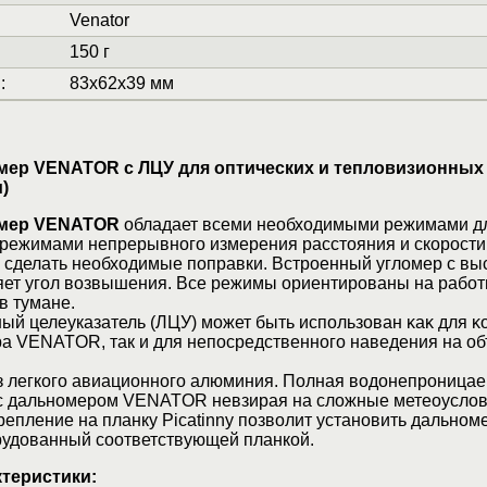
Venator
150 г
и
:
83x62x39 мм
ер VENATOR с ЛЦУ для оптических и тепловизионных
)
омер VENATOR
обладает всеми необходимыми режимами д
 режимами непрерывного измерения расстояния и скорост
 сделать необходимые поправки. Встроенный угломер с вы
яет угол возвышения. Все режимы ориентированы на работ
 в тумане.
ый целеуказатель (ЛЦУ) может быть использован ĸaĸ для ĸ
а VENATOR, так и для непосредственного наведения на об
з легкого авиационного алюминия. Полная водонепроницае
 с дальномером VENATOR невзирая на сложные метеоуслов
епление на планку Picatinny позволит установить дальном
рудованный соответствующей планкой.
ктеристики: