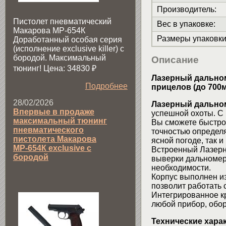
Производитель
:
Пистолет пневматический
Вес в упаковке
:
Макарова МР-654К
Размеры упаковк
Доработанный особая серия
(исполнение exclusive killer) с
бородой. Максимальный
Описание
тюнинг! Цена: 34830
₽
Лазерный дальном
Подробнее
прицелов (до 700м
28/02/2026
Лазерный дальн
Впервые в продаже
успешной охоты. С
максимальный тюнинг
Вы сможете быстро
пневматического
точностью определ
пистолета Макарова
ясной погоде, так и
МР-654К exclusive с
Встроенный Лазерн
бородой
выверки дальномер
необходимости.
Корпус выполнен и
позволит работать
Интегрированное кр
любой прибор, обо
Технические хара