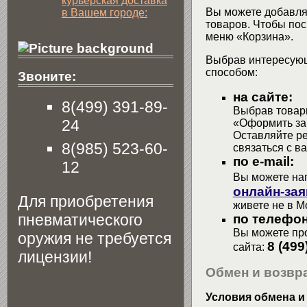
курьерская доставка
Вы можете добавлят
в Вашем городе:
товаров. Чтобы пос
меню «Корзина».
Выбрав интересующ
способом:
Звоните:
на сайте:
8(499) 391-89-
Выбрав товары
24
«Оформить зак
Оставляйте р
8(985) 523-60-
связаться с в
по e-mail:
12
Вы можете на
онлайн-зая
Для приобретения
живете не в М
пневматического
по телефон
Вы можете про
оружия не требуется
8 (499
сайта:
лицензии!
Обмен и возвра
Условия обмена и