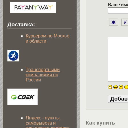
Ваше имя
Ж
К
Доставка:
Курьером по Москве
и области
Транспортными
компаниями по
России
Яндекс - пункты
Как купить
самовывоза и