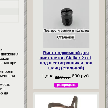
ля
Винт поджимной для
и движения
пистолетов Stalker 2 в 1,
сокой
под шестигранник и под
ы как при
шлиц (стальной)
oнтpoля
Цена
600 руб.
ъект при
2270 руб.
мость
распродажа
ия.
ер на