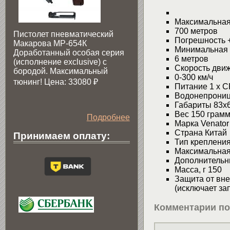
Максимальная
700 метров
Пистолет пневматический
Погрешность +
Макарова МР-654К
Минимальная 
Доработанный особая серия
6 метров
(исполнение exclusive) c
Скорость дви
бородой. Максимальный
0-300 км/ч
тюнинг! Цена: 33080
₽
Питание 1 х 
Водонепрониц
Габариты 83х
Вес 150 грам
Подробнее
Марка Venator
Страна Китай
Принимаем оплату:
Тип креплени
Максимальная
Дополнительн
Масса, г 150
Защита от вн
(исключает за
Комментарии по