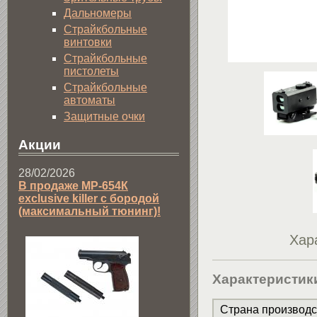
Дальномеры
Страйкбольные
винтовки
Страйкбольные
пистолеты
Страйкбольные
автоматы
Защитные очки
Акции
28/02/2026
В продаже МР-654К
exclusive killer с бородой
(максимальный тюнинг)!
Хар
Характеристик
Страна производс