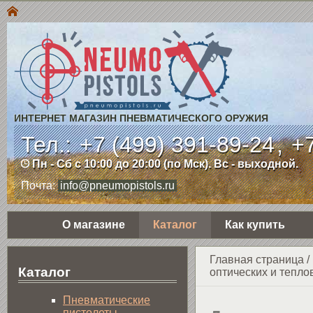
ИНТЕРНЕТ МАГАЗИН ПНЕВМАТИЧЕСКОГО ОРУЖИЯ
Тел.:
+7 (499) 391-89-24
,
+7
Пн - Сб с 10:00 до 20:00 (по Мск). Вс - выходной.
Почта:
info@pneumopistols.ru
О магазине
Каталог
Как купить
Главная страница
/
Каталог
оптических и тепло
Пнев­ма­ти­чес­кие
пистолеты