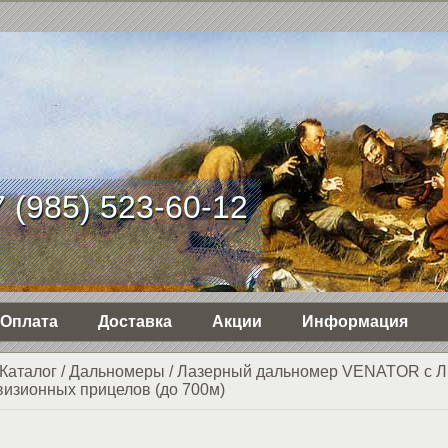
 (985) 523-60-12
Оплата
Доставка
Акции
Информация
Каталог
/
Дальномеры
/
Лазерный дальномер VENATOR с Л
визионных прицелов (до 700м)