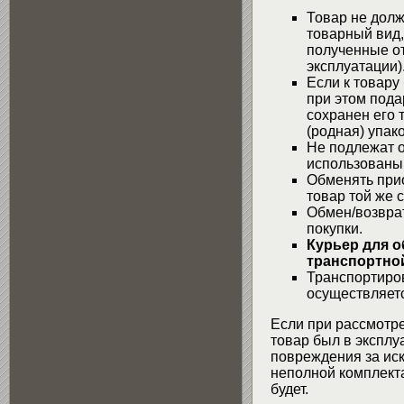
Товар не долж
товарный вид,
полученные от
эксплуатации)
Если к товару
при этом пода
сохранен его 
(родная) упако
Не подлежат о
использованы
Обменять при
товар той же 
Обмен/возвра
покупки.
Курьер для о
транспортной
Транспортиров
осуществляетс
Если при рассмотре
товар был в эксплу
повреждения за ис
неполной комплекта
будет.