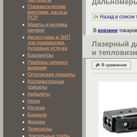
Дальномер
Пневматические
винтовки, насосы
Назад в список
PCP
Макеты и муляжи
оружия
В
корзине
товаро
Аксессуары и ЗИП
Лазерный д
для пневматики,
пусковые устр-ва
и тепловизи
Барометры
Приборы ночного
В сравнение
видения
Оптические прицелы
Коллиматорные
прицелы
Арбалеты
Ножи
Рогатки
Бинокли
Фонари
Телескопы
Зрительные трубы