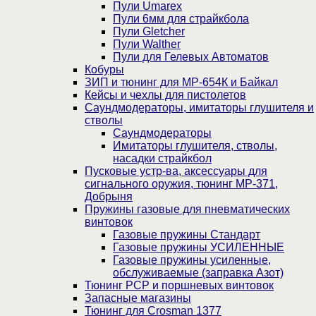
Пули Umarex
Пули 6мм для страйкбола
Пули Gletcher
Пули Walther
Пули для Гелевых Автоматов
Кобуры
ЗИП и тюнинг для МР-654К и Байкал
Кейсы и чехлы для пистолетов
Саундмодераторы, имитаторы глушителя и
стволы
Саундмодераторы
Имитаторы глушителя, стволы,
насадки страйкбол
Пусковые устр-ва, аксессуары для
сигнального оружия, тюнинг МР-371,
Добрыня
Пружины газовые для пневматических
винтовок
Газовые пружины Стандарт
Газовые пружины УСИЛЕННЫЕ
Газовые пружины усиленные,
обслуживаемые (заправка Азот)
Тюнинг PCP и поршневых винтовок
Запасные магазины
Тюнинг для Crosman 1377