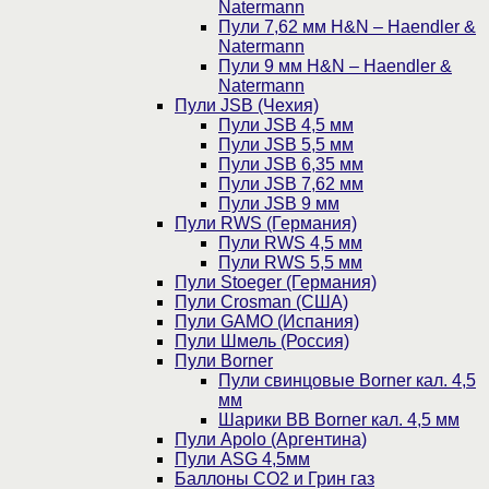
Natermann
Пули 7,62 мм H&N – Haendler &
Natermann
Пули 9 мм H&N – Haendler &
Natermann
Пули JSB (Чехия)
Пули JSB 4,5 мм
Пули JSB 5,5 мм
Пули JSB 6,35 мм
Пули JSB 7,62 мм
Пули JSB 9 мм
Пули RWS (Германия)
Пули RWS 4,5 мм
Пули RWS 5,5 мм
Пули Stoeger (Германия)
Пули Crosman (США)
Пули GAMO (Испания)
Пули Шмель (Россия)
Пули Borner
Пули свинцовые Borner кал. 4,5
мм
Шарики BB Borner кал. 4,5 мм
Пули Apolo (Аргентина)
Пули ASG 4,5мм
Баллоны CO2 и Грин газ