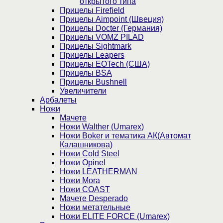
открытого типа
Прицелы Firefield
Прицелы Aimpoint (Швеция)
Прицелы Docter (Германия)
Прицелы VOMZ PILAD
Прицелы Sightmark
Прицелы Leapers
Прицелы EOTech (США)
Прицелы BSA
Прицелы Bushnell
Увеличители
Арбалеты
Ножи
Мачете
Ножи Walther (Umarex)
Ножи Boker и тематика АК(Автомат
Калашникова)
Ножи Cold Steel
Ножи Opinel
Ножи LEATHERMAN
Ножи Mora
Ножи COAST
Мачете Desperado
Ножи метательные
Ножи ELITE FORCE (Umarex)