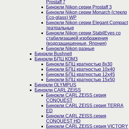
Prostaff 7
Бинокли Nikon серии Prostaff 3
Бинокли Nikon серии Monarch (стекло
Eco-glass) WP
Бинокли Nikon серии Elegant Compact
театральные
Бинокли Nikon серии StabilEyes со
стабилизацией изображения
(водозащищенные, Япония)
Бинокли Nikon разные
Бинокли Bushnell
Бинокли БПЦ КОМЗ
Бинокли БПЦ кратностью 8х30
Бинокли БПЦ кратностью 10х40
Бинокли БПЦ кратностью 12х45
Бинокли БПЦ кратностью 15х50
Бинокли OLYMPUS
Бинокли CARL ZEISS
Бинокли CARL ZEISS серия
CONQUEST
Бинокли CARL ZEISS серия TERRA
ED
Бинокли CARL ZEISS серия
CONQUEST HD
Бинокли CARL ZEISS серия VICTORY