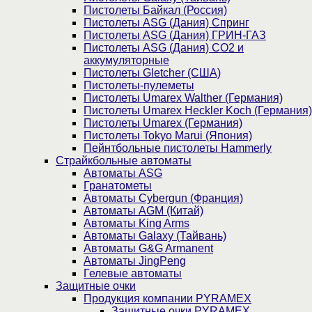
Пистолеты Байкал (Россия)
Пистолеты ASG (Дания) Спринг
Пистолеты ASG (Дания) ГРИН-ГАЗ
Пистолеты ASG (Дания) CO2 и
аккумуляторные
Пистолеты Gletcher (США)
Пистолеты-пулеметы
Пистолеты Umarex Walther (Германия)
Пистолеты Umarex Heckler Koch (Германия)
Пистолеты Umarex (Германия)
Пистолеты Tokyo Marui (Япония)
Пейнтбольные пистолеты Hammerly
Страйкбольные автоматы
Автоматы ASG
Гранатометы
Автоматы Cybergun (Франция)
Автоматы AGM (Китай)
Автоматы King Arms
Автоматы Galaxy (Тайвань)
Автоматы G&G Armanent
Автоматы JingPeng
Гелевые автоматы
Защитные очки
Продукция компании PYRAMEX
Защитные очки PYRAMEX