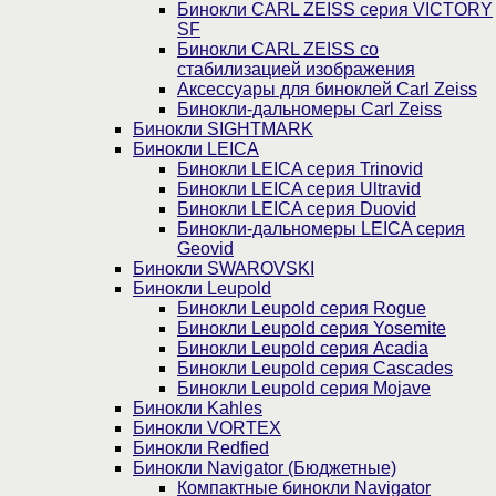
Бинокли CARL ZEISS серия VICTORY
SF
Бинокли CARL ZEISS со
стабилизацией изображения
Аксессуары для биноклей Carl Zeiss
Бинокли-дальномеры Carl Zeiss
Бинокли SIGHTMARK
Бинокли LEICA
Бинокли LEICA серия Trinovid
Бинокли LEICA серия Ultravid
Бинокли LEICA серия Duovid
Бинокли-дальномеры LEICA серия
Geovid
Бинокли SWAROVSKI
Бинокли Leupold
Бинокли Leupold серия Rogue
Бинокли Leupold серия Yosemite
Бинокли Leupold серия Acadia
Бинокли Leupold серия Cascades
Бинокли Leupold серия Mojave
Бинокли Kahles
Бинокли VORTEX
Бинокли Redfied
Бинокли Navigator (Бюджетные)
Компактные бинокли Navigator