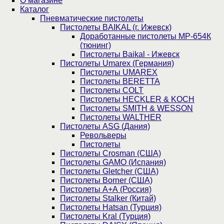
О магазине
Каталог
Пнев­ма­ти­чес­кие пистолеты
Пистолеты BAIKAL (г. Ижевск)
Доработанные пистолеты МР-654К
(тюнинг)
Пистолеты Baikal - Ижевск
Пистолеты Umarex (Германия)
Пистолеты UMAREX
Пистолеты BERETTA
Пистолеты COLT
Пистолеты HECKLER & KOCH
Пистолеты SMITH & WESSON
Пистолеты WALTHER
Пистолеты ASG (Дания)
Револьверы
Пистолеты
Пистолеты Crosman (США)
Пистолеты GAMO (Испания)
Пистолеты Gletcher (США)
Пистолеты Borner (США)
Пистолеты А+А (Россия)
Пистолеты Stalker (Китай)
Пистолеты Hatsan (Турция)
Пистолеты Kral (Турция)