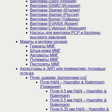
Винтовки Daisy (Япония)
Винтовки GAMO (Испания)
Винтовки Stoeger (Италия)
Винтовки Ataman (Россия)
Винтовки Borner (Тайвань)
Винтовки EVANIX (Корея)
Винтовки Cybergun (Франция)
Насосы для винтовок PCP и баллоны
высокого давления
Макеты и муляжи оружия
Гранаты ММГ
Штык-ножи ММГ
Автоматы ММГ
Пулеметы ММГ
Пистолеты ММГ
Аксессуары и ЗИП для пневматики, пусковые
устр-ва
Пули, шарики, баллончики со2
Пули H&N – Haendler & Natermann
(Германия)
Пули 4,5 мм H&N – Haendler &
Natermann
Пули 5,5 мм H&N – Haendler &
Natermann
Пули 6,35 мм H&N – Haendler &