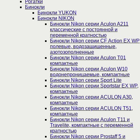
Рогатки
Бинокли
Бинокли YUKON
Бинокли NIKON
Бинокли Nikon серии Aculon A211
классические с постоянной и
переменной кратностью
Бинокли Nikon серии СF Action EX WP
полевые, водозащищенные,
азотозополненные
Бинокли Nikon серии Aculon T01
компактные
Бинокли Nikon серии Aculon W10
водонепроницаемые, компактные
Бинокли Nikon серии Sport Lite
Бинокли Nikon серии Sportstar EX WP,
компактные
Бинокли Nikon серии ACULON A30,
компактные
Бинокли Nikon серии ACULON Т51,
компактные
Бинокли Nikon серии Aculon T11 и
Travelite, компактные с переменной
кратностью
Бинокли Nikon серии Prostaff 5 и