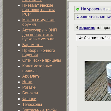
Пневматические
На уровень вы
винтовки, насосы
PCP
Сравнительная та
Макеты и муляжи
оружия
В
корзине
товаро
Аксессуары и ЗИП
для пневматики,
Сравнить выбра
пусковые устр-ва
Барометры
Приборы ночного
видения
Оптические прицелы
Коллиматорные
прицелы
Арбалеты
Ножи
Рогатки
Бинокли
Фонари
Телескопы
Зрительные трубы