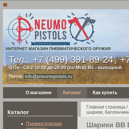
ИНТЕРНЕТ МАГАЗИН ПНЕВМАТИЧЕСКОГО ОРУЖИЯ
Тел.:
+7 (499) 391-89-24
,
+7
Пн - Сб с 10:00 до 20:00 (по Мск). Вс - выходной.
Почта:
info@pneumopistols.ru
О магазине
Каталог
Как купить
Главная страница
/
Каталог
шарики, баллончики
Шарики BB B
Пнев­ма­ти­чес­кие
пистолеты