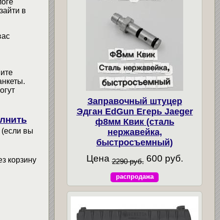
логе
зайти в
вас
мите
анкеты.
огут
Заправочный штуцер
Эдган EdGun Егерь Jaeger
лнить
ф8мм Квик (сталь
 (если вы
нержавейка,
быстросъемный)
Цена
600 руб.
ез корзину
2290 руб.
распродажа