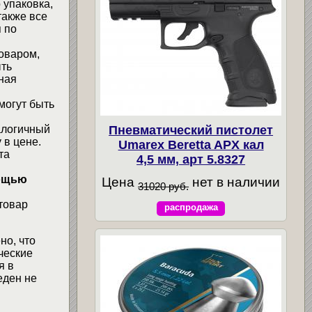
 упаковка,
также все
 по
товаром,
ыть
ная
могут быть
алогичный
Пневматический пистолет
 в цене.
Umarex Beretta APX кал
та
4,5 мм, арт 5.8327
мощью
Цена
нет в наличии
31020 руб.
товар
распродажа
но, что
ческие
я в
еден не