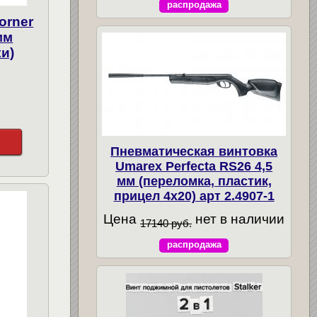
распродажа
orner
мм
и)
Пневматическая винтовка
Umarex Perfecta RS26 4,5
мм (переломка, пластик,
прицел 4x20) арт 2.4907-1
Цена
нет в наличии
17140 руб.
распродажа