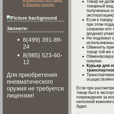
курьерская доставка
Товар не долж
в Вашем городе:
товарный вид,
полученные от
эксплуатации)
Если к товару
при этом пода
Звоните:
сохранен его 
(родная) упако
Не подлежат о
8(499) 391-89-
использованы
24
Обменять при
товар той же 
8(985) 523-60-
Обмен/возвра
12
покупки.
Курьер для о
транспортной
Для приобретения
Транспортиров
осуществляетс
пневматического
оружия не требуется
Если при рассмотре
товар был в эксплу
лицензии!
повреждения за ис
неполной комплекта
будет.