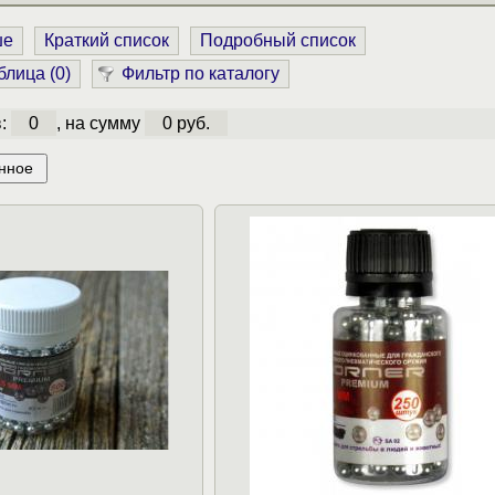
ше
Краткий список
Подробный список
блица (
0
)
Фильтр по каталогу
в:
0
, на сумму
0 руб.
нное