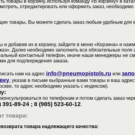
ь товары в корзину, используя команду «В корзину» в ката
мотреть, отредактировать или оформить заказ, необходимо 
ие товары, Вы можете сделать заказ любым удобным для 
 и добавив их в корзину, зайдите в меню «Корзина» и наж
аз». Далее необходимо заполнить все обязательные поля 
еальный контактный телефон, иначе наши менеджеры не см
ами для подтверждения заказа.
info@pneumopistols.ru
запо
писать нам на адрес
или
вку
, указав в письме выбранные вами товары и ваш адрес
оскве, то адрес необходимо указать с индексом).
у:
консультроваться по телефонам и потом сделать заказ чер
) 391-89-24 ; 8 (985) 523-60-12
.
т товара:
 возврата товара надлежащего качества: