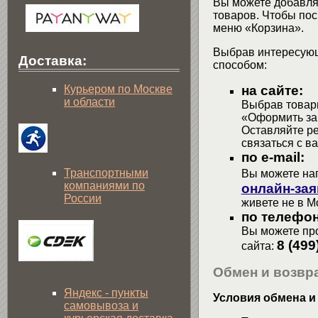
Вы можете добавлят
товаров. Чтобы пос
меню «Корзина».
Выбрав интересующ
Доставка:
способом:
на сайте:
Курьером по Москве
и области
Выбрав товары
«Оформить зак
Оставляйте р
связаться с в
по e-mail:
Транспортными
Вы можете на
компаниями по
онлайн-зая
России
живете не в М
по телефон
Вы можете про
8 (499
сайта:
Обмен и возвра
Яндекс - пункты
Условия обмена и
самовывоза и