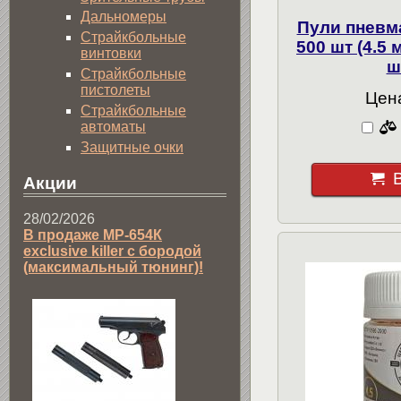
Дальномеры
Пули пневм
Страйкбольные
500 шт (4.5
винтовки
ш
Страйкбольные
пистолеты
Цена
Страйкбольные
автоматы
Защитные очки
Акции
28/02/2026
В продаже МР-654К
exclusive killer с бородой
(максимальный тюнинг)!