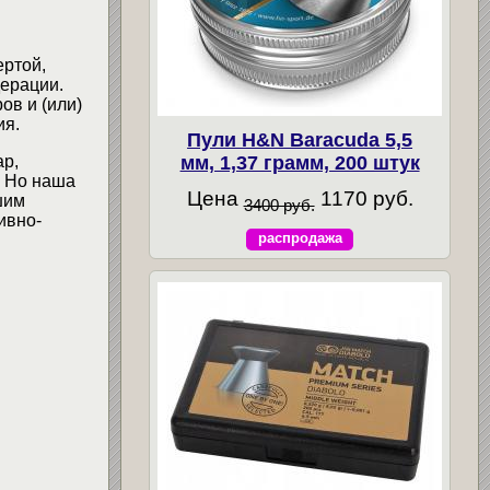
ертой,
ерации.
ов и (или)
ия.
Пули H&N Baracuda 5,5
мм, 1,37 грамм, 200 штук
ар,
. Но наша
Цена
1170 руб.
шим
3400 руб.
ивно-
распродажа