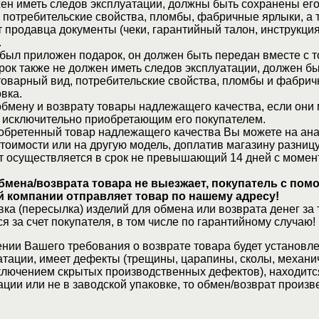
ен иметь следов эксплуатации, должны быть сохранены его
 потребительские свойства, пломбы, фабричные ярлыки, а 
 продавца документы (чеки, гарантийный талон, инструкция
.
 был приложен подарок, он должен быть передан вместе с 
рок также не должен иметь следов эксплуатации, должен б
товарный вид, потребительские свойства, пломбы и фабрич
вка.
бмену и возврату товары надлежащего качества, если они 
 исключительно приобретающим его покупателем.
обретенный товар надлежащего качества Вы можете на ан
стоимости или на другую модель, доплатив магазину разницу
т осуществляется в срок не превышающий 14 дней с момен
бмена/возврата товара не выезжает, покупатель с по
 компании отправляет товар по нашему адресу!
ка (пересылка) изделий для обмена или возврата денег за 
я за счет покупателя, в том числе по гарантийному случаю!
нии Вашего требования о возврате товара будет установле
атации, имеет дефекты (трещины, царапины, сколы, механи
ключением скрытых производственных дефектов), находитс
ции или не в заводской упаковке, то обмен/возврат произв