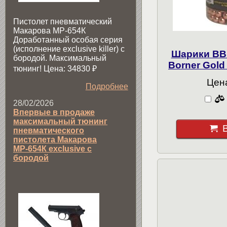
Пистолет пневматический
Макарова МР-654К
Доработанный особая серия
(исполнение exclusive killer) с
Шарики BB
бородой. Максимальный
Borner Gold 
тюнинг! Цена: 34830
₽
Цена
Подробнее
28/02/2026
Впервые в продаже
максимальный тюнинг
пневматического
пистолета Макарова
МР-654К exclusive с
бородой