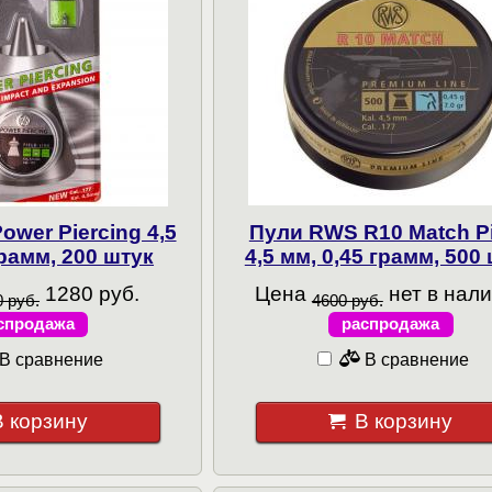
wer Piercing 4,5
Пули RWS R10 Match Pi
грамм, 200 штук
4,5 мм, 0,45 грамм, 500
1280 руб.
Цена
нет в нал
 руб.
4600 руб.
спродажа
распродажа
В сравнение
В сравнение
В корзину
В корзину