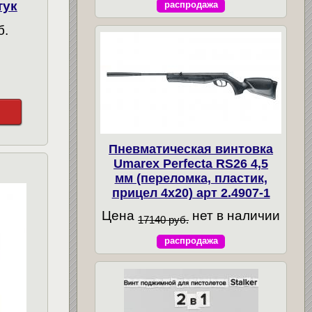
тук
распродажа
б.
Пневматическая винтовка
Umarex Perfecta RS26 4,5
мм (переломка, пластик,
прицел 4x20) арт 2.4907-1
Цена
нет в наличии
17140 руб.
распродажа