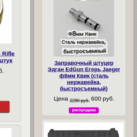
Rifle
 штук
Заправочный штуцер
Эдган EdGun Егерь Jaeger
б.
ф8мм Квик (сталь
нержавейка,
быстросъемный)
Цена
600 руб.
2290 руб.
распродажа