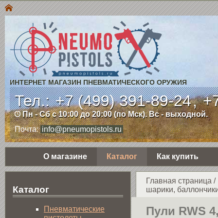
ИНТЕРНЕТ МАГАЗИН ПНЕВМАТИЧЕСКОГО ОРУЖИЯ
Тел.:
+7 (499) 391-89-24
,
+7
Пн - Сб с 10:00 до 20:00 (по Мск). Вс - выходной.
Почта:
info@pneumopistols.ru
О магазине
Каталог
Как купить
Главная страница
/
Каталог
шарики, баллончики
Пули RWS 4
Пнев­ма­ти­чес­кие
пистолеты