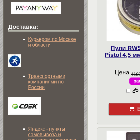
Доставка:
Курьером по Москве
и области
Пули RWS
Pistol 4,5 м
Цена
4160
Транспортными
ра
компаниями по
России
Яндекс - пункты
самовывоза и