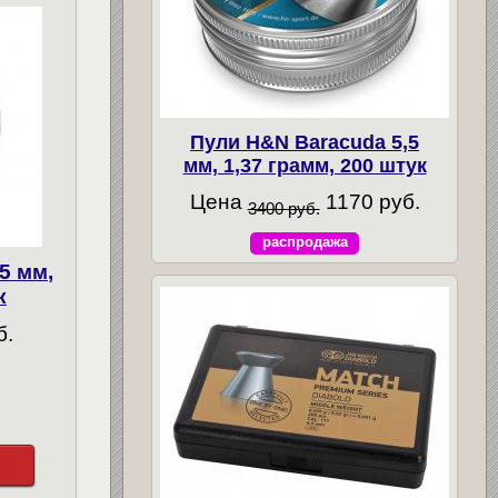
Пули H&N Baracuda 5,5
мм, 1,37 грамм, 200 штук
Цена
1170 руб.
3400 руб.
распродажа
5 мм,
к
б.