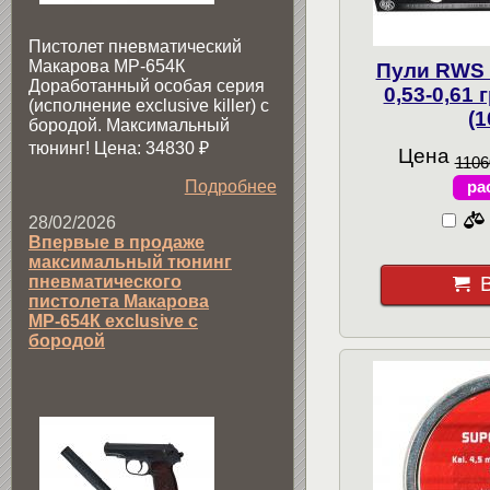
Пистолет пневматический
Макарова МР-654К
Пули RWS F
Доработанный особая серия
0,53-0,61 
(исполнение exclusive killer) с
(1
бородой. Максимальный
тюнинг! Цена: 34830
₽
Цена
1106
ра
Подробнее
28/02/2026
Впервые в продаже
максимальный тюнинг
пневматического
пистолета Макарова
МР-654К exclusive с
бородой