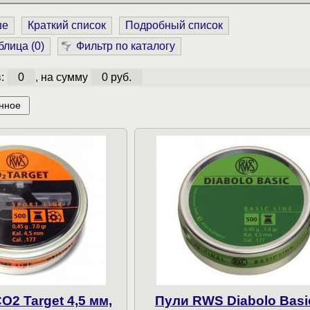
ше
Краткий список
Подробный список
блица (
0
)
Фильтр по каталогу
в:
0
, на сумму
0 руб.
нное
2 Target 4,5 мм,
Пули RWS Diabolo Basic