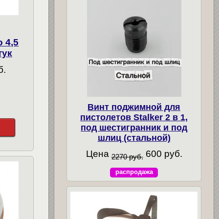
 4,5
тук
б.
Винт поджимной для
пистолетов Stalker 2 в 1,
под шестигранник и под
шлиц (стальной)
Цена
600 руб.
2270 руб.
распродажа