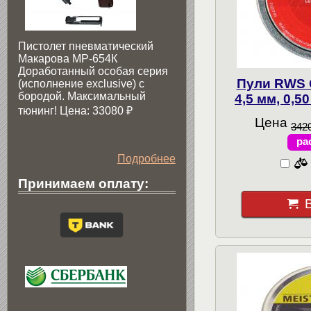
Пистолет пневматический
Макарова МР-654К
Доработанный особая серия
Пули RWS 
(исполнение exclusive) c
бородой. Максимальный
4,5 мм, 0,5
тюнинг! Цена: 33080
₽
Цена
3420
ра
Подробнее
Принимаем оплату: