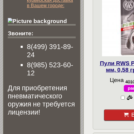
курьерская доставка
в Вашем городе:
Звоните:
8(499) 391-89-
24
Пули RWS Po
8(985) 523-60-
мм, 0,58 
12
Цена
4010
Для приобретения
ра
пневматического
оружия не требуется
лицензии!