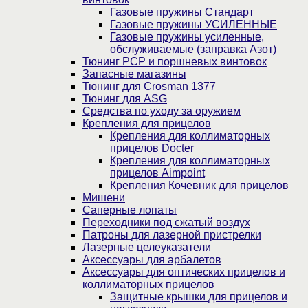
Газовые пружины Стандарт
Газовые пружины УСИЛЕННЫЕ
Газовые пружины усиленные,
обслуживаемые (заправка Азот)
Тюнинг PCP и поршневых винтовок
Запасные магазины
Тюнинг для Crosman 1377
Тюнинг для ASG
Средства по уходу за оружием
Крепления для прицелов
Крепления для коллиматорных
прицелов Docter
Крепления для коллиматорных
прицелов Aimpoint
Крепления Кочевник для прицелов
Мишени
Саперные лопаты
Переходники под сжатый воздух
Патроны для лазерной пристрелки
Лазерные целеуказатели
Аксессуары для арбалетов
Аксессуары для оптических прицелов и
коллиматорных прицелов
Защитные крышки для прицелов и