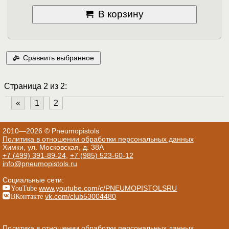
В корзину
Сравнить выбранное
Страница 2 из 2:
«
1
2
2010—2026 © Pneumopistols
Политика в отношении обработки персональных данных
Химки, ул. Московская, д. 38А
+7 (499) 391-89-24
,
+7 (985) 523-60-12
info@pneumopistols.ru
Социальные сети:
YouTube
www.youtube.com/c/PNEUMOPISTOLSRU
ВКонтакте
vk.com/club53004480
Политика в отношении обработки персональных данных