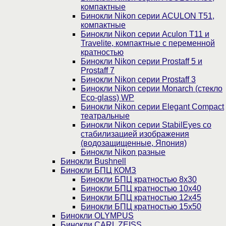
компактные
Бинокли Nikon серии ACULON Т51,
компактные
Бинокли Nikon серии Aculon T11 и
Travelite, компактные с переменной
кратностью
Бинокли Nikon серии Prostaff 5 и
Prostaff 7
Бинокли Nikon серии Prostaff 3
Бинокли Nikon серии Monarch (стекло
Eco-glass) WP
Бинокли Nikon серии Elegant Compact
театральные
Бинокли Nikon серии StabilEyes со
стабилизацией изображения
(водозащищенные, Япония)
Бинокли Nikon разные
Бинокли Bushnell
Бинокли БПЦ КОМЗ
Бинокли БПЦ кратностью 8х30
Бинокли БПЦ кратностью 10х40
Бинокли БПЦ кратностью 12х45
Бинокли БПЦ кратностью 15х50
Бинокли OLYMPUS
Бинокли CARL ZEISS