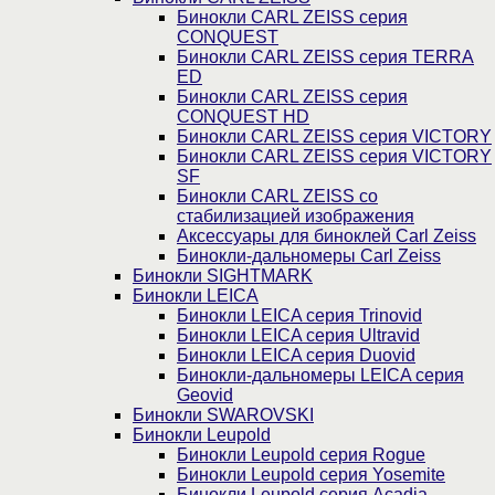
Бинокли CARL ZEISS серия
CONQUEST
Бинокли CARL ZEISS серия TERRA
ED
Бинокли CARL ZEISS серия
CONQUEST HD
Бинокли CARL ZEISS серия VICTORY
Бинокли CARL ZEISS серия VICTORY
SF
Бинокли CARL ZEISS со
стабилизацией изображения
Аксессуары для биноклей Carl Zeiss
Бинокли-дальномеры Carl Zeiss
Бинокли SIGHTMARK
Бинокли LEICA
Бинокли LEICA серия Trinovid
Бинокли LEICA серия Ultravid
Бинокли LEICA серия Duovid
Бинокли-дальномеры LEICA серия
Geovid
Бинокли SWAROVSKI
Бинокли Leupold
Бинокли Leupold серия Rogue
Бинокли Leupold серия Yosemite
Бинокли Leupold серия Acadia