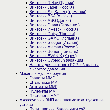
Винтовки Retay (Турция)
Винтовки Jager (Россия)
Винтовки Sig Sauer (Германия)
Винтовки BSA (Англия)
Винтовки ASG (Дания)
Винтовки Diana (Германия)
Винтовки Ижевск (Россия)
Винтовки Daisy (Япония)
Винтовки GAMO (Испания)
Винтовки Stoeger (Италия)
Винтовки Ataman (Россия)
Винтовки Borner (Тайвань)
Винтовки EVANIX (Корея)
Винтовки Cybergun (Франция)
Насосы для винтовок PCP и баллоны
высокого давления
Макеты и муляжи оружия
Гранаты ММГ
Штык-ножи ММГ
Автоматы ММГ
Пулеметы ММГ
Пистолеты ММГ
Аксессуары и ЗИП для пневматики, пусковые
устр-ва
Пули, шарики, баллончики со2