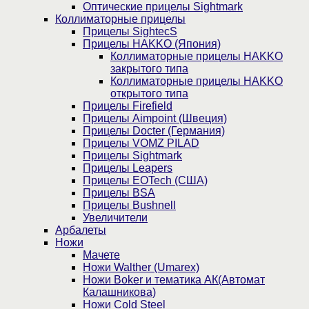
Оптические прицелы Sightmark
Коллиматорные прицелы
Прицелы SightecS
Прицелы HAKKO (Япония)
Коллиматорные прицелы HAKKO
закрытого типа
Коллиматорные прицелы HAKKO
открытого типа
Прицелы Firefield
Прицелы Aimpoint (Швеция)
Прицелы Docter (Германия)
Прицелы VOMZ PILAD
Прицелы Sightmark
Прицелы Leapers
Прицелы EOTech (США)
Прицелы BSA
Прицелы Bushnell
Увеличители
Арбалеты
Ножи
Мачете
Ножи Walther (Umarex)
Ножи Boker и тематика АК(Автомат
Калашникова)
Ножи Cold Steel