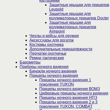
наглазники
Защитные крышки для прицелов
Leupold
Защитные крышки для
коллиматорных прицелов Docter
Защитные крышки для
коллиматорных прицелов
Aimpoint
Чехлы и кейсы для оружия
Аксессуары для рогаток
Костюмы охотника
Дополнительные принадлежности
Перчатки охотничьи
Ремни тактические
Барометры
Приборы ночного видения
Бинокли ночного видения
Прицелы ночного видения
Прицелы ночного видения 1
поколения YUKON
Прицелы ночного видения ВОМЗ
Цифровые прицелы ночного видения
Прицелы ночного видения НПЗ
Прицелы ночного видения 2 и 3
поколения YUKON, COMBAT