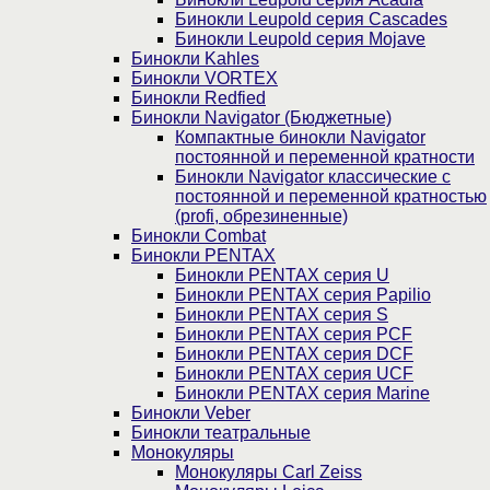
Бинокли Leupold серия Cascades
Бинокли Leupold серия Mojave
Бинокли Kahles
Бинокли VORTEX
Бинокли Redfied
Бинокли Navigator (Бюджетные)
Компактные бинокли Navigator
постоянной и переменной кратности
Бинокли Navigator классические с
постоянной и переменной кратностью
(profi, обрезиненные)
Бинокли Combat
Бинокли PENTAX
Бинокли PENTAX серия U
Бинокли PENTAX серия Papilio
Бинокли PENTAX серия S
Бинокли PENTAX серия PCF
Бинокли PENTAX серия DCF
Бинокли PENTAX серия UCF
Бинокли PENTAX серия Marine
Бинокли Veber
Бинокли театральные
Монокуляры
Монокуляры Carl Zeiss