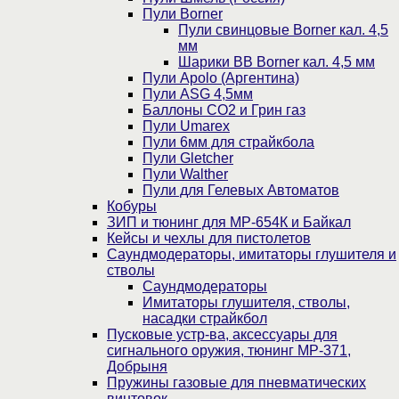
Пули Borner
Пули свинцовые Borner кал. 4,5
мм
Шарики BB Borner кал. 4,5 мм
Пули Apolo (Аргентина)
Пули ASG 4,5мм
Баллоны CO2 и Грин газ
Пули Umarex
Пули 6мм для страйкбола
Пули Gletcher
Пули Walther
Пули для Гелевых Автоматов
Кобуры
ЗИП и тюнинг для МР-654К и Байкал
Кейсы и чехлы для пистолетов
Саундмодераторы, имитаторы глушителя и
стволы
Саундмодераторы
Имитаторы глушителя, стволы,
насадки страйкбол
Пусковые устр-ва, аксессуары для
сигнального оружия, тюнинг МР-371,
Добрыня
Пружины газовые для пневматических
винтовок