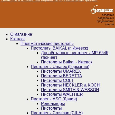
создание
поддержка и
продвижение
сайтов
О магазине
Каталог
Пнев­ма­ти­чес­кие пистолеты
Пистолеты BAIKAL (г. Ижевск)
Доработанные пистолеты МР-654К
(тюнинг)
Пистолеты Baikal - Ижевск
Пистолеты Umarex (Германия)
Пистолеты UMAREX
Пистолеты BERETTA
Пистолеты COLT
Пистолеты HECKLER & KOCH
Пистолеты SMITH & WESSON
Пистолеты WALTHER
Пистолеты ASG (Дания)
Револьверы
Пистолеты
Пистолеты Crosman (США)