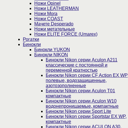
Ножи Opinel
Ножи LEATHERMAN
Ножи Mora
Ножи COAST
Мачете Desperado
Ножи метательные
Ножи ELITE FORCE (Umarex)
Рогатки
Бинокли
Бинокли YUKON
Бинокли NIKON
Бинокли Nikon серии Aculon A211
классические с постоянной и
переменной кратностью
Бинокли Nikon серии СF Action EX WP
полевые, водозащищенные,
азотозополненные
Бинокли Nikon серии Aculon T01
компактные
Бинокли Nikon серии Aculon W10
водонепроницаемые, компактные
Бинокли Nikon серии Sport Lite
Бинокли Nikon серии Sportstar EX WP,
компактные
Бинокли Nikon серии ACULON A30,