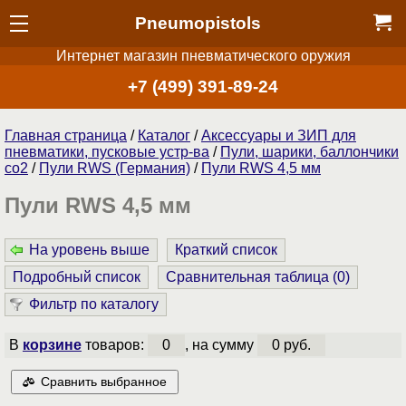
Pneumopistols
Интернет магазин пневматического оружия
+7 (499) 391-89-24
Главная страница
/
Каталог
/
Аксессуары и ЗИП для
пневматики, пусковые устр-ва
/
Пули, шарики, баллончики
со2
/
Пули RWS (Германия)
/
Пули RWS 4,5 мм
Пули RWS 4,5 мм
На уровень выше
Краткий список
Подробный список
Сравнительная таблица (
0
)
Фильтр по каталогу
В
корзине
товаров:
0
, на сумму
0 руб.
Сравнить выбранное