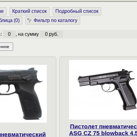
ше
Краткий список
Подробный список
блица (
0
)
Фильтр по каталогу
в:
0
, на сумму
0 руб.
нное
Пистолет пневматиче
ASG CZ 75 blowback 4,
пневматический