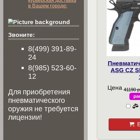
курьерская доставка
в Вашем городе:
Звоните:
8(499) 391-89-
24
Пневматич
8(985) 523-60-
ASG CZ S
12
Цена
41190 р
Для приобретения
ра
пневматического
оружия не требуется
лицензии!