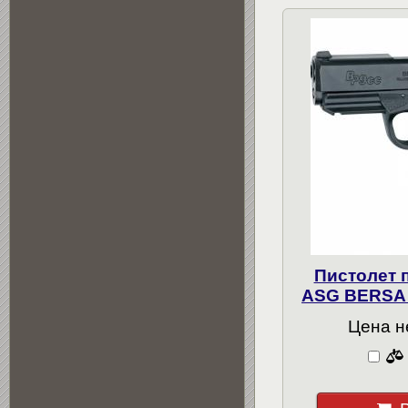
Пистолет 
ASG BERSA 
Цена н