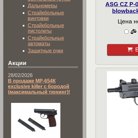
ASG CZ P-0
Дальномеры
blowback
Страйкбольные
винтовки
Цена н
Страйкбольные
пистолеты
Страйкбольные
автоматы
Защитные очки
Акции
28/02/2026
В продаже МР-654К
exclusive killer с бородой
(максимальный тюнинг)!