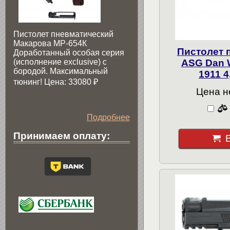
Пистолет пневматический
Макарова МР-654К
Пистолет 
Доработанный особая серия
(исполнение exclusive) c
ASG Dan 
бородой. Максимальный
1911 4
тюнинг! Цена: 33080
₽
Цена н
Подробнее
Принимаем оплату: