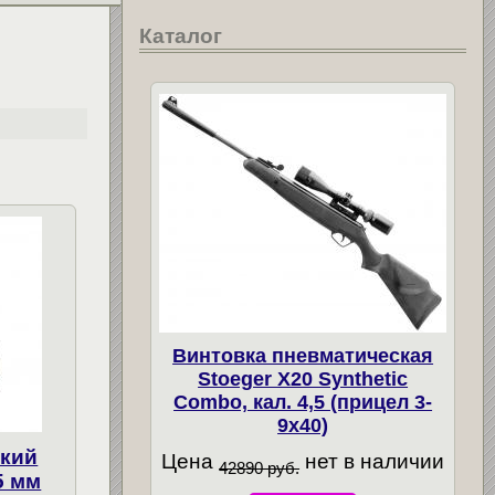
Каталог
Винтовка пневматическая
Stoeger X20 Synthetic
Combo, кал. 4,5 (прицел 3-
9х40)
ский
Цена
нет в наличии
42890 руб.
5 мм