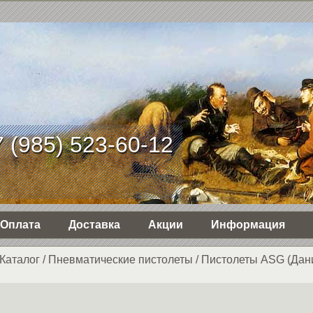
 (985) 523-60-12
Оплата
Доставка
Акции
Информация
Каталог
/
Пнев­ма­ти­чес­кие пистолеты
/
Пистолеты ASG (Дан