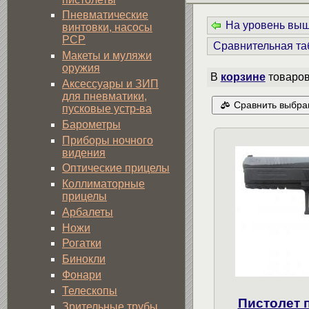
Пневматические
На уровень вы
винтовки, насосы
PCP
Сравнительная та
Макеты и муляжи
оружия
В
корзине
товаро
Аксессуары и ЗИП
для пневматики,
Сравнить выбра
пусковые устр-ва
Барометры
Приборы ночного
видения
Оптические прицелы
Коллиматорные
прицелы
Арбалеты
Ножи
Рогатки
Бинокли
Фонари
Телескопы
Пистолет 
Зрительные трубы