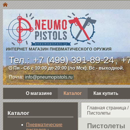
ИНТЕРНЕТ МАГАЗИН ПНЕВМАТИЧЕСКОГО ОРУЖИЯ
Тел.:
+7 (499) 391-89-24
,
+7
Пн - Сб с 10:00 до 20:00 (по Мск). Вс - выходной.
Почта:
info@pneumopistols.ru
О магазине
Каталог
Как купить
Главная страница
/
Каталог
Пистолеты
Пистолеты
Пнев­ма­ти­чес­кие
пистолеты