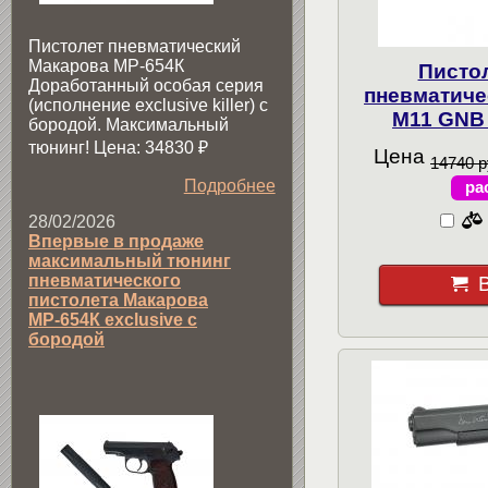
Пистолет пневматический
Макарова МР-654К
Писто
Доработанный особая серия
пневматиче
(исполнение exclusive killer) с
M11 GNB 
бородой. Максимальный
тюнинг! Цена: 34830
₽
Цена
14740 р
Подробнее
ра
28/02/2026
Впервые в продаже
максимальный тюнинг
пневматического
пистолета Макарова
МР-654К exclusive с
бородой