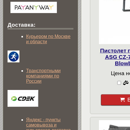
Доставка:
Курьером по Москве
и области
Пистолет 
ASG CZ-
Blow
Транспортными
Цена н
компаниями по
России
Яндекс - пункты
самовывоза и