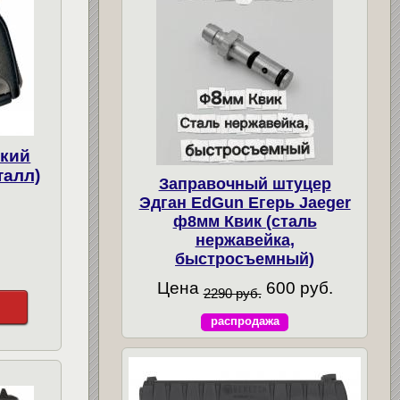
ский
талл)
Заправочный штуцер
Эдган EdGun Егерь Jaeger
ф8мм Квик (сталь
нержавейка,
быстросъемный)
Цена
600 руб.
2290 руб.
распродажа