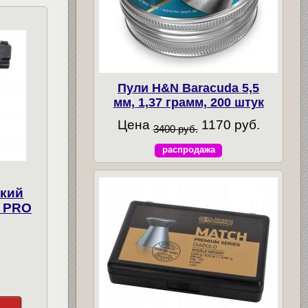
Пули H&N Baracuda 5,5
мм, 1,37 грамм, 200 штук
Цена
1170 руб.
3400 руб.
распродажа
ский
 PRO