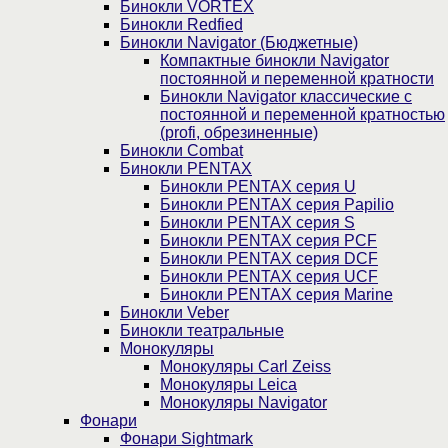
Бинокли VORTEX
Бинокли Redfied
Бинокли Navigator (Бюджетные)
Компактные бинокли Navigator
постоянной и переменной кратности
Бинокли Navigator классические с
постоянной и переменной кратностью
(profi, обрезиненные)
Бинокли Combat
Бинокли PENTAX
Бинокли PENTAX серия U
Бинокли PENTAX серия Papilio
Бинокли PENTAX серия S
Бинокли PENTAX серия PCF
Бинокли PENTAX серия DCF
Бинокли PENTAX серия UCF
Бинокли PENTAX серия Marine
Бинокли Veber
Бинокли театральные
Монокуляры
Монокуляры Carl Zeiss
Монокуляры Leica
Монокуляры Navigator
Фонари
Фонари Sightmark