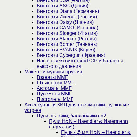
Винтовки BSA (Англия)
Винтовки ASG (Дания)
Винтовки Diana (Германия)
Винтовки Ижевск (Россия)
Винтовки Daisy (Япония)
Винтовки GAMO (Испания)
Винтовки Stoeger (Италия)
Винтовки Ataman (Россия)
Винтовки Borner (Тайвань)
Винтовки EVANIX (Корея)
Винтовки Cybergun (Франция)
Насосы для винтовок PCP и баллоны
высокого давления
Макеты и муляжи оружия
Гранаты ММГ
Штык-ножи ММГ
Автоматы ММГ
Пулеметы ММГ
Пистолеты ММГ
Аксессуары и ЗИП для пневматики, пусковые
устр-ва
Пули, шарики, баллончики со2
Пули H&N – Haendler & Natermann
(Германия)
Пули 4,5 мм H&N – Haendler &