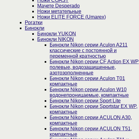
Ножи COAST
Мачете Desperado
Ножи метательные
Ножи ELITE FORCE (Umarex)
Рогатки
Бинокли
Бинокли YUKON
Бинокли NIKON
Бинокли Nikon серии Aculon A211
классические с постоянной и
переменной кратностью
Бинокли Nikon серии СF Action EX WP
полевые, водозащищенные,
азотозополненные
Бинокли Nikon серии Aculon T01
компактные
Бинокли Nikon серии Aculon W10
водонепроницаемые, компактные
Бинокли Nikon серии Sport Lite
Бинокли Nikon серии Sportstar EX WP,
компактные
Бинокли Nikon серии ACULON A30,
компактные
Бинокли Nikon серии ACULON Т51,
компактные