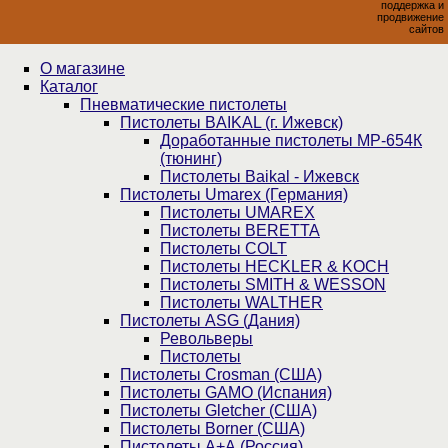
поддержка и
продвижение
сайтов
О магазине
Каталог
Пнев­ма­ти­чес­кие пистолеты
Пистолеты BAIKAL (г. Ижевск)
Доработанные пистолеты МР-654К
(тюнинг)
Пистолеты Baikal - Ижевск
Пистолеты Umarex (Германия)
Пистолеты UMAREX
Пистолеты BERETTA
Пистолеты COLT
Пистолеты HECKLER & KOCH
Пистолеты SMITH & WESSON
Пистолеты WALTHER
Пистолеты ASG (Дания)
Револьверы
Пистолеты
Пистолеты Crosman (США)
Пистолеты GAMO (Испания)
Пистолеты Gletcher (США)
Пистолеты Borner (США)
Пистолеты А+А (Россия)