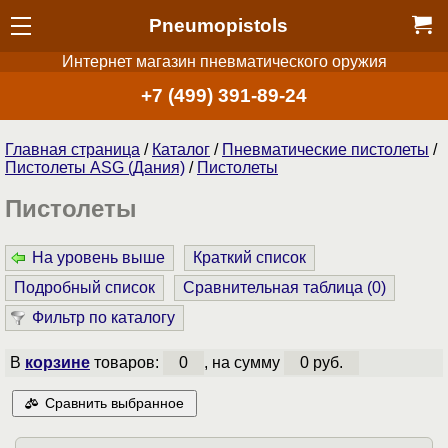
Pneumopistols
Интернет магазин пневматического оружия
+7 (499) 391-89-24
Главная страница
/
Каталог
/
Пнев­ма­ти­чес­кие пистолеты
/
Пистолеты ASG (Дания)
/
Пистолеты
Пистолеты
На уровень выше
Краткий список
Подробный список
Сравнительная таблица (
0
)
Фильтр по каталогу
В
корзине
товаров:
0
, на сумму
0 руб.
Сравнить выбранное