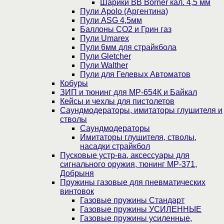
Шарики BB Borner кал. 4,5 мм
Пули Apolo (Аргентина)
Пули ASG 4,5мм
Баллоны CO2 и Грин газ
Пули Umarex
Пули 6мм для страйкбола
Пули Gletcher
Пули Walther
Пули для Гелевых Автоматов
Кобуры
ЗИП и тюнинг для МР-654К и Байкал
Кейсы и чехлы для пистолетов
Саундмодераторы, имитаторы глушителя и
стволы
Саундмодераторы
Имитаторы глушителя, стволы,
насадки страйкбол
Пусковые устр-ва, аксессуары для
сигнального оружия, тюнинг МР-371,
Добрыня
Пружины газовые для пневматических
винтовок
Газовые пружины Стандарт
Газовые пружины УСИЛЕННЫЕ
Газовые пружины усиленные,