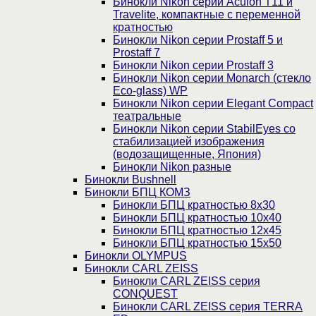
Бинокли Nikon серии Aculon T11 и
Travelite, компактные с переменной
кратностью
Бинокли Nikon серии Prostaff 5 и
Prostaff 7
Бинокли Nikon серии Prostaff 3
Бинокли Nikon серии Monarch (стекло
Eco-glass) WP
Бинокли Nikon серии Elegant Compact
театральные
Бинокли Nikon серии StabilEyes со
стабилизацией изображения
(водозащищенные, Япония)
Бинокли Nikon разные
Бинокли Bushnell
Бинокли БПЦ КОМЗ
Бинокли БПЦ кратностью 8х30
Бинокли БПЦ кратностью 10х40
Бинокли БПЦ кратностью 12х45
Бинокли БПЦ кратностью 15х50
Бинокли OLYMPUS
Бинокли CARL ZEISS
Бинокли CARL ZEISS серия
CONQUEST
Бинокли CARL ZEISS серия TERRA