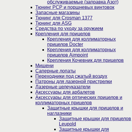
обслуживаемые (заправка Азот)
Тюнинг PCP и поршневых винтовок
Запасные магазины
Тюнинг для Crosman 1377
Тюнинг для ASG
Средства по уходу за оружием
Крепления для прицелов
Крепления для коллиматорных
прицелов Docter
Крепления для коллиматорных
прицелов Aimpoint
Крепления Кочевник для прицелов
Мишени
Саперные лопаты
Переходники под сжатый воздух
Патроны для лазерной пристрелки
Лазерные целеуказатели
Аксессуары для арбалетов
Аксессуары для оптических прицелов и
коллиматорных прицелов
Защитные крышки для прицелов и
наглазники
Защитные крышки для прицелов
Leupold
Защитные крышки для