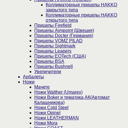
Коллиматорные прицелы HAKKO
закрытого типа
Коллиматорные прицелы HAKKO
открытого типа
Прицелы Firefield
Прицелы Aimpoint (Швеция)
Прицелы Docter (Германия)
Прицелы VOMZ PILAD
Прицелы Sightmark
Прицелы Leapers
Прицелы EOTech (США)
Прицелы BSA
Прицелы Bushnell
Увеличители
Арбалеты
Ножи
Мачете
Ножи Walther (Umarex)
Ножи Boker и тематика АК(Автомат
Калашникова)
Ножи Cold Steel
Ножи Opinel
Ножи LEATHERMAN
Ножи Mora