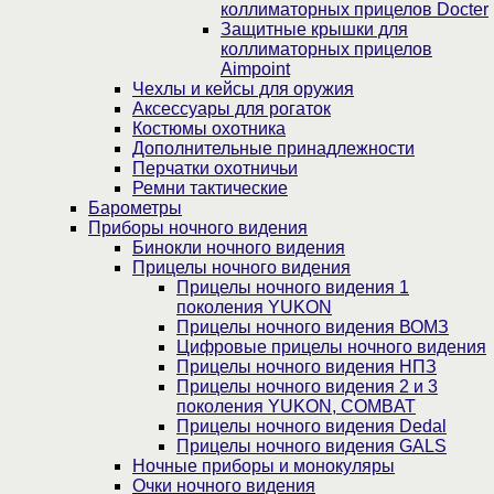
коллиматорных прицелов Docter
Защитные крышки для
коллиматорных прицелов
Aimpoint
Чехлы и кейсы для оружия
Аксессуары для рогаток
Костюмы охотника
Дополнительные принадлежности
Перчатки охотничьи
Ремни тактические
Барометры
Приборы ночного видения
Бинокли ночного видения
Прицелы ночного видения
Прицелы ночного видения 1
поколения YUKON
Прицелы ночного видения ВОМЗ
Цифровые прицелы ночного видения
Прицелы ночного видения НПЗ
Прицелы ночного видения 2 и 3
поколения YUKON, COMBAT
Прицелы ночного видения Dedal
Прицелы ночного видения GALS
Ночные приборы и монокуляры
Очки ночного видения