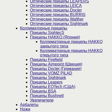
Оптические прицелы LEAPERS
Оптические прицелы LEICA
Оптические прицелы Docter
Оптические прицелы BURRIS
Оптические прицелы Walther
Оптические прицелы Sightmark
Коллиматорные прицелы
Прицелы SightecS
Прицелы HAKKO (Япония)
Коллиматорные прицелы HAKKO
закрытого типа
Коллиматорные прицелы HAKKO
открытого типа
Прицелы Firefield
Прицелы Aimpoint (Швеция)
Прицелы Docter (Германия)
Прицелы VOMZ PILAD
Прицелы Sightmark
Прицелы Leapers
Прицелы EOTech (США)
Прицелы BSA
Прицелы Bushnell
Увеличители
Арбалеты
Ножи