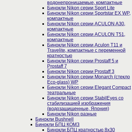
водонепроницаемые, компактные
Бинокли Nikon серии Sport Lite
Бинокли Nikon серии Sportstar EX WP,
компактные
Бинокли Nikon серии ACULON A30,
компактные
Бинокли Nikon серии ACULON Т51,
компактные
Бинокли Nikon серии Aculon T11 и
Travelite, компактные с переменной
кратностью
Бинокли Nikon серии Prostaff 5 и
Prostaff 7
Бинокли Nikon серии Prostaff 3
Бинокли Nikon серии Monarch (стекло
Eco-glass) WP
Бинокли Nikon серии Elegant Compact
театральные
Бинокли Nikon серии StabilEyes со
стабилизацией изображения
(водозащищенные, Япония)
Бинокли Nikon разные
Бинокли Bushnell
Бинокли БПЦ КОМЗ
Бинокли БПЦ кратностью 8х30