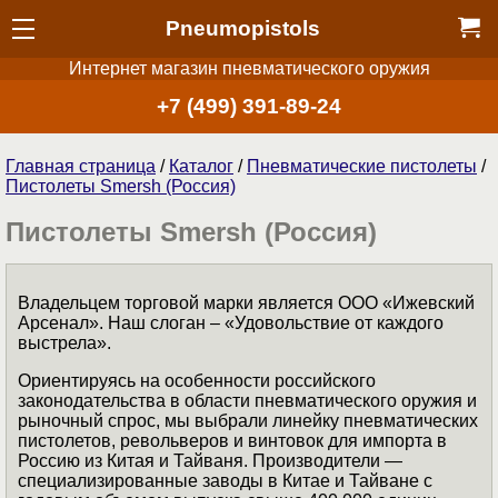
Pneumopistols
Интернет магазин пневматического оружия
+7 (499) 391-89-24
Главная страница
/
Каталог
/
Пнев­ма­ти­чес­кие пистолеты
/
Пистолеты Smersh (Россия)
Пистолеты Smersh (Россия)
Владельцем торговой марки является ООО «Ижевский
Арсенал». Наш слоган – «Удовольствие от каждого
выстрела».
Ориентируясь на особенности российского
законодательства в области пневматического оружия и
рыночный спрос, мы выбрали линейку пневматических
пистолетов, револьверов и винтовок для импорта в
Россию из Китая и Тайваня. Производители —
специализированные заводы в Китае и Тайване с