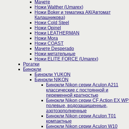
Мачете
Ножи Walther (Umarex)
Ножи Boker и тематика АК(Автомат
Калашникова)
Ножи Cold Steel
Ножи Opinel
Ножи LEATHERMAN
Ножи Mora
Ножи COAST
Мачете Desperado
Ножи метательные
Ножи ELITE FORCE (Umarex)
Рогатки
Бинокли
Бинокли YUKON
Бинокли NIKON
Бинокли Nikon серии Aculon A211
классические с постоянной и
переменной кратностью
Бинокли Nikon серии СF Action EX WP
полевые, водозащищенные,
азотозополненные
Бинокли Nikon серии Aculon T01
компактные
Бинокли Nikon серии Aculon W10