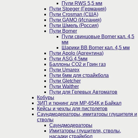
Пули RWS 5,5 мм
Пули Stoeger (Германия)
Пули Crosman (США)
Пули GAMO (Испания)
Пули Шмель (Россия)
Пули Borner
Пули свинцовые Borner кал. 4,5
мм
Шарики BB Borner кал. 4,5 мм
Пули Apolo (Аргентина)
Пули ASG 4,5мм
Баллоны CO2 и Грин газ
Пули Umarex
Пули 6мм для страйкбола
Пули Gletcher
Пули Walther
Пули для Гелевых Автоматов
Кобуры
ЗИП и тюнинг для МР-654К и Байкал
Кейсы и чехлы для пистолетов
Саундмодераторы, имитаторы глушителя и
стволы
Саундмодераторы
Имитаторы глушителя, стволы,
насадки страйкбол