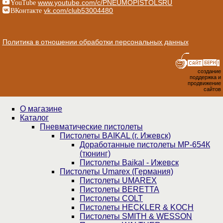
YouTube
www.youtube.com/c/PNEUMOPISTOLSRU
ВКонтакте
vk.com/club53004480
Политика в отношении обработки персональных данных
создание
поддержка и
продвижение
сайтов
О магазине
Каталог
Пнев­ма­ти­чес­кие пистолеты
Пистолеты BAIKAL (г. Ижевск)
Доработанные пистолеты МР-654К
(тюнинг)
Пистолеты Baikal - Ижевск
Пистолеты Umarex (Германия)
Пистолеты UMAREX
Пистолеты BERETTA
Пистолеты COLT
Пистолеты HECKLER & KOCH
Пистолеты SMITH & WESSON