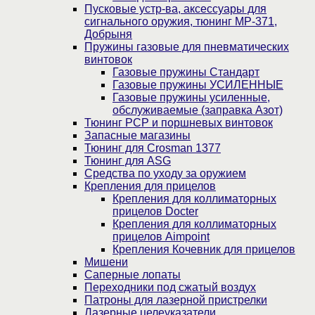
Пусковые устр-ва, аксессуары для
сигнального оружия, тюнинг МР-371,
Добрыня
Пружины газовые для пневматических
винтовок
Газовые пружины Стандарт
Газовые пружины УСИЛЕННЫЕ
Газовые пружины усиленные,
обслуживаемые (заправка Азот)
Тюнинг PCP и поршневых винтовок
Запасные магазины
Тюнинг для Crosman 1377
Тюнинг для ASG
Средства по уходу за оружием
Крепления для прицелов
Крепления для коллиматорных
прицелов Docter
Крепления для коллиматорных
прицелов Aimpoint
Крепления Кочевник для прицелов
Мишени
Саперные лопаты
Переходники под сжатый воздух
Патроны для лазерной пристрелки
Лазерные целеуказатели