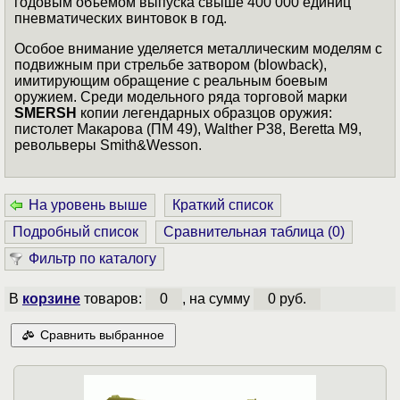
годовым объемом выпуска свыше 400 000 единиц
пневматических винтовок в год.
Особое внимание уделяется металлическим моделям с
подвижным при стрельбе затвором (blowback),
имитирующим обращение с реальным боевым
оружием. Среди модельного ряда торговой марки
SMERSH
копии легендарных образцов оружия:
пистолет Макарова (ПМ 49), Walther P38, Beretta M9,
револьверы Smith&Wesson.
На уровень выше
Краткий список
Подробный список
Сравнительная таблица (
0
)
Фильтр по каталогу
В
корзине
товаров:
0
, на сумму
0 руб.
Сравнить выбранное