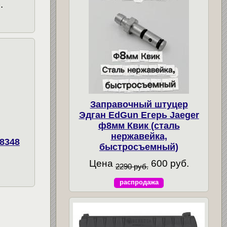
.
Заправочный штуцер
Эдган EdGun Егерь Jaeger
ф8мм Квик (сталь
нержавейка,
18348
быстросъемный)
Цена
600 руб.
2290 руб.
распродажа