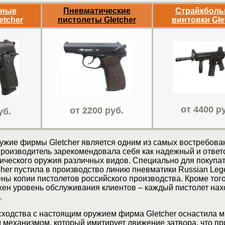
ьные
Пневматические
Страйкбол
etcher
пистолеты Gletcher
винтовки Gle
от 4400 р
от 2200 руб.
уб.
ужие фирмы Gletcher является одним из самых востребова
производитель зарекомендовала себя как надежный и отве
ического оружия различных видов. Специально для покупат
her пустила в производство линию пневматики Russian Leg
ны копии пистолетов российского производства. Кроме того
ен уровень обслуживания клиентов – каждый пистолет нах
.
сходства с настоящим оружием фирма Gletcher оснастила м
 механизмом, который имитирует движение затвора, что п