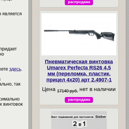
распродажа
о является
 придает
но
Пневматическая винтовка
Umarex Perfecta RS26 4,5
жете
здесь
.
мм (переломка, пластик,
а
прицел 4x20) арт 2.4907-1
льно, так
Цена
нет в наличии
17140 руб.
ксимально
распродажа
х винтовок