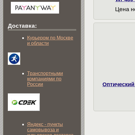
Цена н
Доставка:
Курьером по Москве
и области
Транспортными
компаниями по
Оптический 
России
Яндекс - пункты
самовывоза и