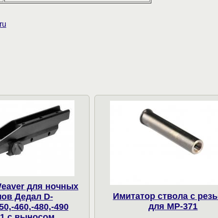
ru
eaver для ночных
Имитатор ствола с рез
ов Дедал D-
для МР-371
50,-460,-480,-490
1 c выносом