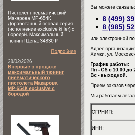
Вы можете связать
Пистолет пневматический
8 (499) 3
Макарова МР-654К
Доработанный особая серия
8 (985) 5
(исполнение exclusive killer) с
бородой. Максимальный
или электронной по
тюнинг! Цена: 34830
₽
Адрес организации:
Подробнее
Химки, ул. Московск
28/02/2026
График работы:
Впервые в продаже
Пн - Сб с 10:00 до 
максимальный тюнинг
Вс - выходной.
пневматического
пистолета Макарова
Прием заказов чере
МР-654К exclusive с
бородой
Мы работаем легал
ОГРНИП:
ИНН: