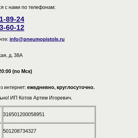
ся с нами по телефонам:
91-89-24
23-60-12
чте:
info@pneumopistols.ru
ая, д. 38А
20:00 (по Мск)
з интернет:
ежедневно, круглосуточно.
ьно! ИП Котов Артем Игоревич.
316501200058951
501208734327