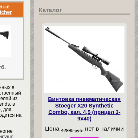
ьные
Каталог
tcher
уб.
нных в
тственный
елей из
Винтовка пневматическая
ends, в
Stoeger X20 Synthetic
, для
Combo, кал. 4,5 (прицел 3-
одится на
9х40)
Цена
нет в наличии
42890 руб.
ногие
рисуще