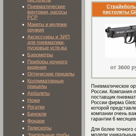
Страйкбол
Пневматические
пистолеты Gl
винтовки, насосы
PCP
Макеты и муляжи
оружия
Аксессуары и ЗИП
для пневматики,
пусковые устр-ва
Барометры
Приборы ночного
от 3600 р
видения
Оптические прицелы
Коллиматорные
Пневматическое ор
прицелы
России. Компания-
Арбалеты
поставщик пневмат
Ножи
России фирма Gletc
Рогатки
которой представле
компании очень важ
Бинокли
гарантии 6 месяцев
Фонари
Телескопы
Для более точного 
модели уникальным
Зрительные трубы