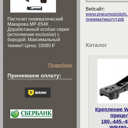
Вебсайт:
www.pneumopistols.
Пистолет пневматический
пневматикатут.рф
Макарова МР-654К
Доработанный особая серия
(исполнение exclusive) c
бородой. Максимальный
Каталог
тюнинг! Цена: 33080
₽
Подробнее
Принимаем оплату:
Крепление W
прицел
180,-445,-4
WP480-