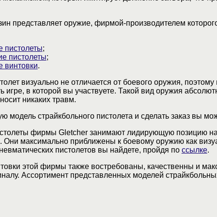
зин представляет оружие, фирмой-производителем которог
е пистолеты
;
ие пистолеты
;
е винтовки
.
олет визуально не отличается от боевого оружия, поэтому
 игре, в которой вы участвуете. Такой вид оружия абсолют
носит никаких травм.
ю модель страйкбольного пистолета и сделать заказ вы мо
столеты фирмы Gletcher занимают лидирующую позицию н
 Они максимально приближены к боевому оружию как визуа
 пневматических пистолетов вы найдете, пройдя по
ссылке
.
товки этой фирмы также востребованы, качественны и ма
иналу. Ассортимент представленных моделей страйкбольны