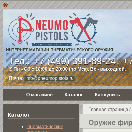
ИНТЕРНЕТ МАГАЗИН ПНЕВМАТИЧЕСКОГО ОРУЖИЯ
Тел.:
+7 (499) 391-89-24
,
+7
Пн - Сб с 10:00 до 20:00 (по Мск). Вс - выходной.
Почта:
info@pneumopistols.ru
О магазине
Каталог
Как купить
Главная страница
/
Каталог
Оружие фир
Пнев­ма­ти­чес­кие
пистолеты