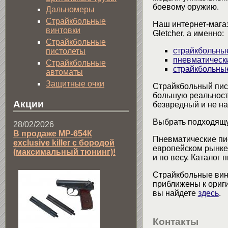
боевому оружию.
Дальномеры
Страйкбольные
Наш интернет-мага
винтовки
Gletcher, а именно:
Страйкбольные
страйкбольны
пистолеты
пневматическ
Страйкбольные
страйкбольны
автоматы
Защитные очки
Страйкбольный пист
большую реальность
Акции
безвредный и не на
Выбрать подходящу
28/02/2026
В продаже МР-654К
Пневматические пи
exclusive killer с бородой
европейском рынке.
(максимальный тюнинг)!
и по весу. Каталог
Страйкбольные вин
приближены к ориг
вы найдете
здесь
.
Контакты