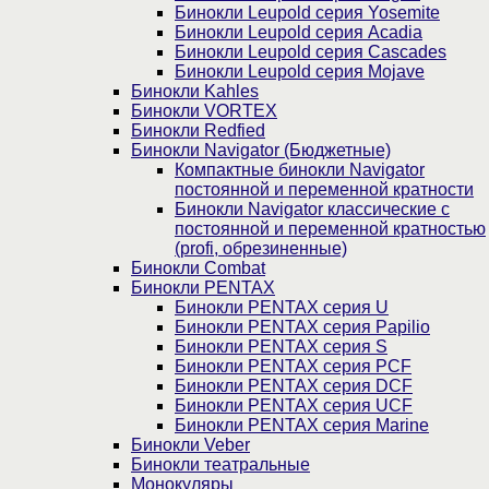
Бинокли Leupold серия Yosemite
Бинокли Leupold серия Acadia
Бинокли Leupold серия Cascades
Бинокли Leupold серия Mojave
Бинокли Kahles
Бинокли VORTEX
Бинокли Redfied
Бинокли Navigator (Бюджетные)
Компактные бинокли Navigator
постоянной и переменной кратности
Бинокли Navigator классические с
постоянной и переменной кратностью
(profi, обрезиненные)
Бинокли Combat
Бинокли PENTAX
Бинокли PENTAX серия U
Бинокли PENTAX серия Papilio
Бинокли PENTAX серия S
Бинокли PENTAX серия PCF
Бинокли PENTAX серия DCF
Бинокли PENTAX серия UCF
Бинокли PENTAX серия Marine
Бинокли Veber
Бинокли театральные
Монокуляры