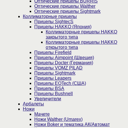
Оптические прицелы BURRIS
Оптические прицелы Walther
Оптические прицелы Sightmark
Коллиматорные прицелы
Прицелы SightecS
Прицелы HAKKO (Япония)
Коллиматорные прицелы HAKKO
закрытого типа
Коллиматорные прицелы HAKKO
открытого типа
Прицелы Firefield
Прицелы Aimpoint (Швеция)
Прицелы Docter (Германия)
Прицелы VOMZ PILAD
Прицелы Sightmark
Прицелы Leapers
Прицелы EOTech (США)
Прицелы BSA
Прицелы Bushnell
Увеличители
Арбалеты
Ножи
Мачете
Ножи Walther (Umarex)
Ножи Boker и тематика АК(Автомат