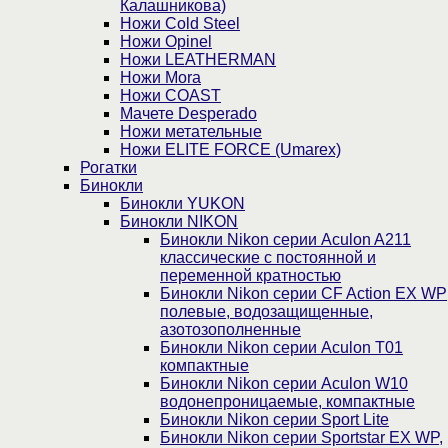
Калашникова)
Ножи Cold Steel
Ножи Opinel
Ножи LEATHERMAN
Ножи Mora
Ножи COAST
Мачете Desperado
Ножи метательные
Ножи ELITE FORCE (Umarex)
Рогатки
Бинокли
Бинокли YUKON
Бинокли NIKON
Бинокли Nikon серии Aculon A211
классические с постоянной и
переменной кратностью
Бинокли Nikon серии СF Action EX WP
полевые, водозащищенные,
азотозополненные
Бинокли Nikon серии Aculon T01
компактные
Бинокли Nikon серии Aculon W10
водонепроницаемые, компактные
Бинокли Nikon серии Sport Lite
Бинокли Nikon серии Sportstar EX WP,