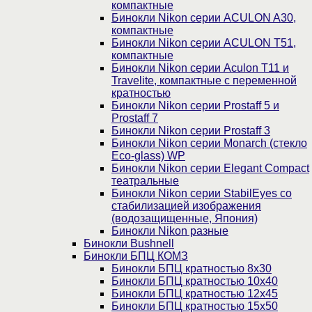
компактные
Бинокли Nikon серии ACULON A30,
компактные
Бинокли Nikon серии ACULON Т51,
компактные
Бинокли Nikon серии Aculon T11 и
Travelite, компактные с переменной
кратностью
Бинокли Nikon серии Prostaff 5 и
Prostaff 7
Бинокли Nikon серии Prostaff 3
Бинокли Nikon серии Monarch (стекло
Eco-glass) WP
Бинокли Nikon серии Elegant Compact
театральные
Бинокли Nikon серии StabilEyes со
стабилизацией изображения
(водозащищенные, Япония)
Бинокли Nikon разные
Бинокли Bushnell
Бинокли БПЦ КОМЗ
Бинокли БПЦ кратностью 8х30
Бинокли БПЦ кратностью 10х40
Бинокли БПЦ кратностью 12х45
Бинокли БПЦ кратностью 15х50