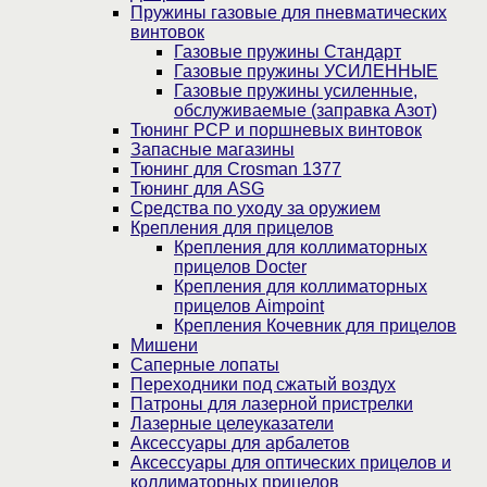
Пружины газовые для пневматических
винтовок
Газовые пружины Стандарт
Газовые пружины УСИЛЕННЫЕ
Газовые пружины усиленные,
обслуживаемые (заправка Азот)
Тюнинг PCP и поршневых винтовок
Запасные магазины
Тюнинг для Crosman 1377
Тюнинг для ASG
Средства по уходу за оружием
Крепления для прицелов
Крепления для коллиматорных
прицелов Docter
Крепления для коллиматорных
прицелов Aimpoint
Крепления Кочевник для прицелов
Мишени
Саперные лопаты
Переходники под сжатый воздух
Патроны для лазерной пристрелки
Лазерные целеуказатели
Аксессуары для арбалетов
Аксессуары для оптических прицелов и
коллиматорных прицелов