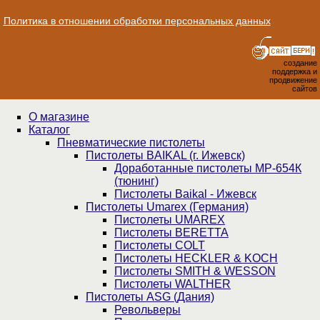
Политика в отношении обработки персональных данных
создание
поддержка и
продвижение
сайтов
О магазине
Каталог
Пнев­ма­ти­чес­кие пистолеты
Пистолеты BAIKAL (г. Ижевск)
Доработанные пистолеты МР-654К
(тюнинг)
Пистолеты Baikal - Ижевск
Пистолеты Umarex (Германия)
Пистолеты UMAREX
Пистолеты BERETTA
Пистолеты COLT
Пистолеты HECKLER & KOCH
Пистолеты SMITH & WESSON
Пистолеты WALTHER
Пистолеты ASG (Дания)
Револьверы