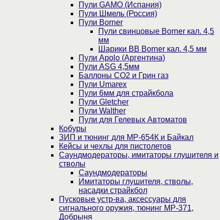
Пули GAMO (Испания)
Пули Шмель (Россия)
Пули Borner
Пули свинцовые Borner кал. 4,5
мм
Шарики BB Borner кал. 4,5 мм
Пули Apolo (Аргентина)
Пули ASG 4,5мм
Баллоны CO2 и Грин газ
Пули Umarex
Пули 6мм для страйкбола
Пули Gletcher
Пули Walther
Пули для Гелевых Автоматов
Кобуры
ЗИП и тюнинг для МР-654К и Байкал
Кейсы и чехлы для пистолетов
Саундмодераторы, имитаторы глушителя и
стволы
Саундмодераторы
Имитаторы глушителя, стволы,
насадки страйкбол
Пусковые устр-ва, аксессуары для
сигнального оружия, тюнинг МР-371,
Добрыня