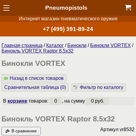
Pneumopistols
Интернет магазин пневматического оружия
+7 (499) 391-89-24
Главная страница
/
Каталог
/
Бинокли
/
Бинокли VORTEX
/
Бинокль VORTEX Raptor 8.5x32
Бинокли VORTEX
Назад в список товаров
Сравнительная таблица (
0
)
Фильтр по каталогу
В
корзине
товаров:
0
, на сумму
0 руб.
Бинокль VORTEX Raptor 8.5x32
Артикул
vr8532
В сравнение