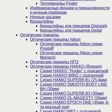
Тепловизоры Finder
Инфракрасные фонари и принадлежности
к ночным приборам
Ночные насадки
Кронштейны
Кронштейны для прицелов Digisight
Кронштейны для прицелов Dedal
Оптические прицелы
Оптические прицелы Nikon
Оптические прицелы Nikon серии
Prostaff
Оптические прицелы Nikon серии
Monarch
Оптические прицелы НПЗ
Оптические прицелы HAKKO (Япония)
Cерия HAKKO "Hunter" с подсветкой
Серия НAKKO WINZ с подсветкой
Серия НАККО SUPERB B1 (25,4мм)
Серия НАККО SMOOTH BODY LINE
BH (30мм)
Серия НАККО SUPERB B3 (30мм)
Серия НАККО OL-MAGESTY (30мм)
Серия НАККО EPOCH ONE (30мм, 6-
ти кратный зум)
Серия НАККО MPZ с подсветкой