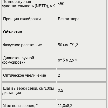
Температурная
<50
чувствительность (NETD), мК
Принцип калибровки
Без затвора
Объектив
Фокусное расстояние
50 мм F/1,2
Диапазон ручной
от 5 м до ∞
фокусировки
Оптическое увеличение
2
Шаг выверки сетки, см/100м
2,5
дистанции
Угол поля зрения, °
11,0х8,2