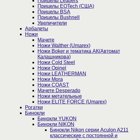
Прицелы Leapers
Прицелы EOTech (США)
Прицелы BSA
Прицелы Bushnell
Увеличители
Арбалеты
Ножи
Мачете
Ножи Walther (Umarex)
Ножи Boker и тематика АК(Автомат
Калашникова)
Ножи Cold Steel
Ножи Opinel
Ножи LEATHERMAN
Ножи Mora
Ножи COAST
Мачете Desperado
Ножи метательные
Ножи ELITE FORCE (Umarex)
Рогатки
Бинокли
Бинокли YUKON
Бинокли NIKON
Бинокли Nikon серии Aculon A211
классические с постоянной и