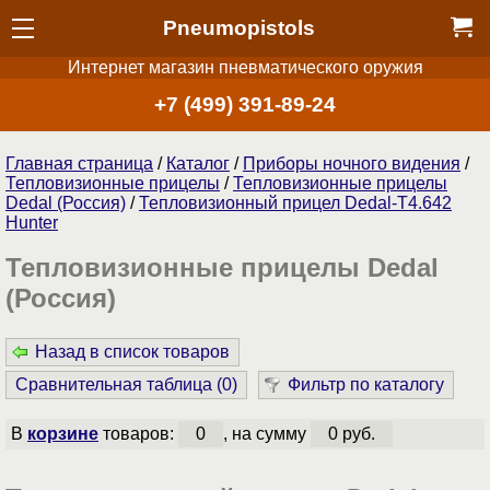
Pneumopistols
Интернет магазин пневматического оружия
+7 (499) 391-89-24
Главная страница
/
Каталог
/
Приборы ночного видения
/
Тепловизионные прицелы
/
Тепловизионные прицелы
Dedal (Россия)
/
Тепловизионный прицел Dedal-T4.642
Hunter
Тепловизионные прицелы Dedal
(Россия)
Назад в список товаров
Сравнительная таблица (
0
)
Фильтр по каталогу
В
корзине
товаров:
0
, на сумму
0 руб.