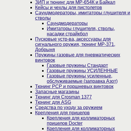
ЗИП и тюнинг для МР-654К и Байкал
Кейсы и чехлы для пистолетов
Саундмодераторы, имитаторы глушителя и
стволы
Саундмодераторы
Имитаторы глушителя, стволы,
насадки страйкбол
Пусковые устр-ва, аксессуары для
сигнального оружия, тюнинг МР-371,
Добрыня
Пружины газовые для пневматических
винтовок
Газовые пружины Стандарт
Газовые пружины УСИЛЕННЫЕ
Газовые пружины усиленные,
обслуживаемые (заправка Азот)
Тюнинг PCP и поршневых винтовок
Запасные магазины
Тюнинг для Crosman 1377
Тюнинг для ASG
Средства по уходу за оружием
Крепления для прицелов
Крепления для коллиматорных
прицелов Docter
Крепления для коллиматорных