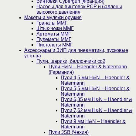
Винтовки Cybergun (Франция)
Насосы для винтовок PCP и баллоны
высокого давления
Макеты и муляжи оружия
Гранаты ММГ
Штык-ножи ММГ
Автоматы ММГ
Пулеметы ММГ
Пистолеты ММГ
Аксессуары и ЗИП для пневматики, пусковые
устр-ва
Пули, шарики, баллончики со2
Пули H&N – Haendler & Natermann
(Германия)
Пули 4,5 мм H&N – Haendler &
Natermann
Пули 5,5 мм H&N – Haendler &
Natermann
Пули 6,35 мм H&N – Haendler &
Natermann
Пули 7,62 мм H&N – Haendler &
Natermann
Пули 9 мм H&N – Haendler &
Natermann
Пули JSB (Чехия)