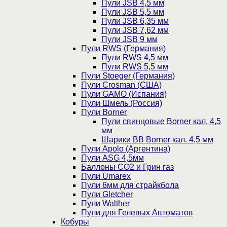
Пули JSB 4,5 мм
Пули JSB 5,5 мм
Пули JSB 6,35 мм
Пули JSB 7,62 мм
Пули JSB 9 мм
Пули RWS (Германия)
Пули RWS 4,5 мм
Пули RWS 5,5 мм
Пули Stoeger (Германия)
Пули Crosman (США)
Пули GAMO (Испания)
Пули Шмель (Россия)
Пули Borner
Пули свинцовые Borner кал. 4,5
мм
Шарики BB Borner кал. 4,5 мм
Пули Apolo (Аргентина)
Пули ASG 4,5мм
Баллоны CO2 и Грин газ
Пули Umarex
Пули 6мм для страйкбола
Пули Gletcher
Пули Walther
Пули для Гелевых Автоматов
Кобуры