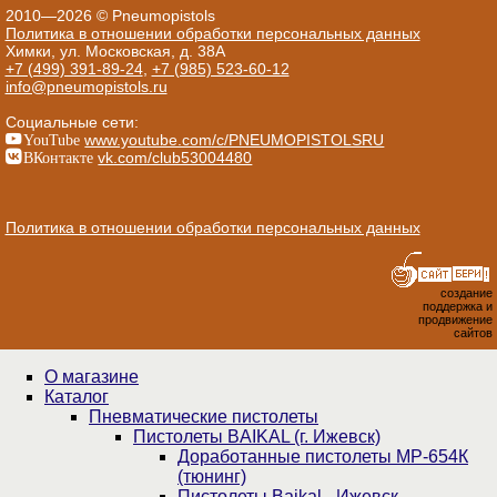
2010—2026 © Pneumopistols
Политика в отношении обработки персональных данных
Химки, ул. Московская, д. 38А
+7 (499) 391-89-24
,
+7 (985) 523-60-12
info@pneumopistols.ru
Социальные сети:
YouTube
www.youtube.com/c/PNEUMOPISTOLSRU
ВКонтакте
vk.com/club53004480
Политика в отношении обработки персональных данных
создание
поддержка и
продвижение
сайтов
О магазине
Каталог
Пнев­ма­ти­чес­кие пистолеты
Пистолеты BAIKAL (г. Ижевск)
Доработанные пистолеты МР-654К
(тюнинг)
Пистолеты Baikal - Ижевск