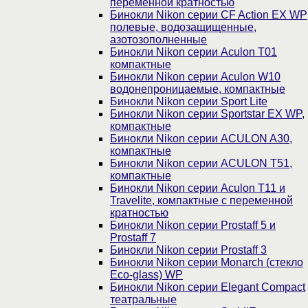
переменной кратностью
Бинокли Nikon серии СF Action EX WP
полевые, водозащищенные,
азотозополненные
Бинокли Nikon серии Aculon T01
компактные
Бинокли Nikon серии Aculon W10
водонепроницаемые, компактные
Бинокли Nikon серии Sport Lite
Бинокли Nikon серии Sportstar EX WP,
компактные
Бинокли Nikon серии ACULON A30,
компактные
Бинокли Nikon серии ACULON Т51,
компактные
Бинокли Nikon серии Aculon T11 и
Travelite, компактные с переменной
кратностью
Бинокли Nikon серии Prostaff 5 и
Prostaff 7
Бинокли Nikon серии Prostaff 3
Бинокли Nikon серии Monarch (стекло
Eco-glass) WP
Бинокли Nikon серии Elegant Compact
театральные