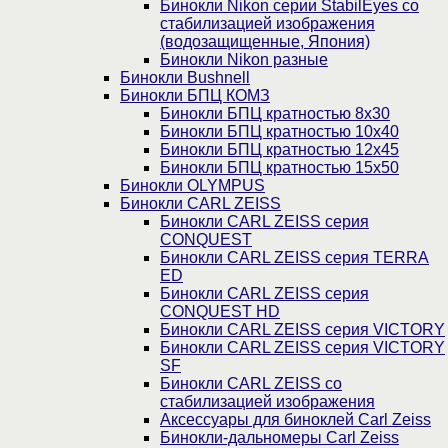
Бинокли Nikon серии StabilEyes со
стабилизацией изображения
(водозащищенные, Япония)
Бинокли Nikon разные
Бинокли Bushnell
Бинокли БПЦ КОМЗ
Бинокли БПЦ кратностью 8х30
Бинокли БПЦ кратностью 10х40
Бинокли БПЦ кратностью 12х45
Бинокли БПЦ кратностью 15х50
Бинокли OLYMPUS
Бинокли CARL ZEISS
Бинокли CARL ZEISS серия
CONQUEST
Бинокли CARL ZEISS серия TERRA
ED
Бинокли CARL ZEISS серия
CONQUEST HD
Бинокли CARL ZEISS серия VICTORY
Бинокли CARL ZEISS серия VICTORY
SF
Бинокли CARL ZEISS со
стабилизацией изображения
Аксессуары для биноклей Carl Zeiss
Бинокли-дальномеры Carl Zeiss