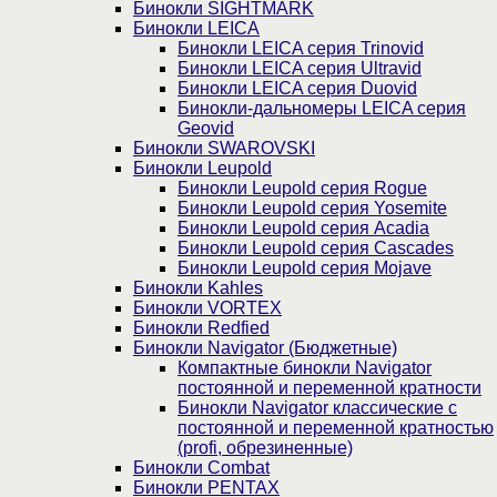
Бинокли SIGHTMARK
Бинокли LEICA
Бинокли LEICA серия Trinovid
Бинокли LEICA серия Ultravid
Бинокли LEICA серия Duovid
Бинокли-дальномеры LEICA серия
Geovid
Бинокли SWAROVSKI
Бинокли Leupold
Бинокли Leupold серия Rogue
Бинокли Leupold серия Yosemite
Бинокли Leupold серия Acadia
Бинокли Leupold серия Cascades
Бинокли Leupold серия Mojave
Бинокли Kahles
Бинокли VORTEX
Бинокли Redfied
Бинокли Navigator (Бюджетные)
Компактные бинокли Navigator
постоянной и переменной кратности
Бинокли Navigator классические с
постоянной и переменной кратностью
(profi, обрезиненные)
Бинокли Combat
Бинокли PENTAX