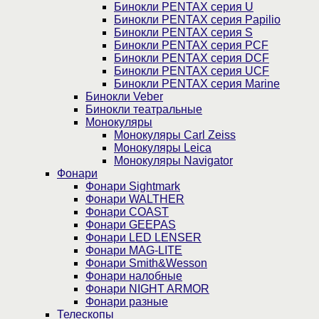
Бинокли PENTAX серия U
Бинокли PENTAX серия Papilio
Бинокли PENTAX серия S
Бинокли PENTAX серия PCF
Бинокли PENTAX серия DCF
Бинокли PENTAX серия UCF
Бинокли PENTAX серия Marine
Бинокли Veber
Бинокли театральные
Монокуляры
Монокуляры Carl Zeiss
Монокуляры Leica
Монокуляры Navigator
Фонари
Фонари Sightmark
Фонари WALTHER
Фонари COAST
Фонари GEEPAS
Фонари LED LENSER
Фонари MAG-LITE
Фонари Smith&Wesson
Фонари налобные
Фонари NIGHT ARMOR
Фонари разные
Телескопы