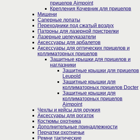
прицелов Aimpoint
Крепления Кочевник для прицелов
Мишени
Саперные лопаты
Переходники под сжатый воздух
Патроны для лазерной пристрелки
Лазерные целеуказатели
Аксессуары для арбалетов
Аксессуары для оптических прицелов и
коллиматорных прицелов
Защитные крышки для прицелов и
наглазники
Защитные крышки для прицелов
Leupold
Защитные крышки для
коллиматорных прицелов Docter
Защитные крышки для
коллиматорных прицелов
Aimpoint
Чехлы и кейсы для оружия
Аксессуары для рогаток
Костюмы охотника
Дополнительные принадлежности
Перчатки охотничьи
Ремни тактические