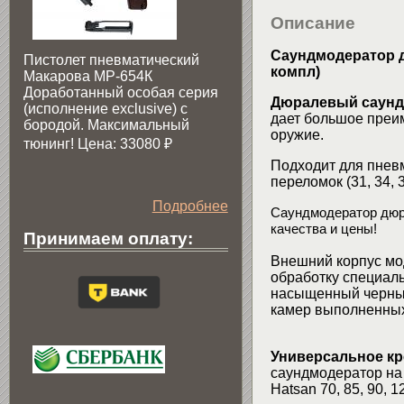
Описание
Cаундмодератор д
Пистолет пневматический
компл)
Макарова МР-654К
Доработанный особая серия
Дюралевый саунд
(исполнение exclusive) c
дает большое преим
бородой. Максимальный
оружие.
тюнинг! Цена: 33080
₽
Подходит для пневм
переломок (31, 34, 3
Подробнее
Саундмодератор дюр
качества и цены!
Принимаем оплату:
Внешний корпус мо
обработку специаль
насыщенный черный
камер выполненных
Универсальное кр
саундмодератор на 
Hatsan 70, 85, 90, 