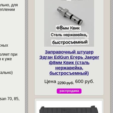
льно, для
реплении
сных
Заправочный штуцер
оляет при
Эдган EdGun Егерь Jaeger
 к уже
ф8мм Квик (сталь
нержавейка,
уально)
быстросъемный)
Цена
600 руб.
2290 руб.
распродажа
an 70, 85,