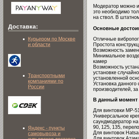
Модератор можно ис
это необходимо тол
на ствол. В штатно
Доставка:
Основные достоин
Курьером по Москве
Отличные вибропо
и области
Простота конструкц
Возможность замены
Минимальное воздей
камер
Возможность устана
установке случайно
Транспортными
установленной осн
компаниями по
Установка данного 
России
производителей, за
В данный момент 
Для винтовки МР-51
Универсальное креп
саундмодератор на 
90, 125, 135, перел
Яндекс - пункты
Для винтовок Hatsa
самовывоза и
Для винтовок Атам