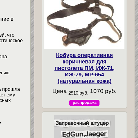
ние в
й, что
матическое
Кобура оперативная
ana-
коричневая для
пистолета ПМ, ИЖ-71,
ению
ИЖ-79, МР-654
(натуральная кожа)
ь прошла
Цена
1070 руб.
2910 руб.
ет ему
усных
распродажа
ь