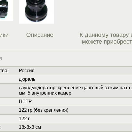
ики
Описание
К данному товару 
можете приобрес
и
тва
:
Россия
дюраль
саундмодератор, крепление цанговый зажим на ст
мм, 5 внутренних камер
ПЕТР
122 гр (без крепления)
122 г
и
:
18x3x3 см