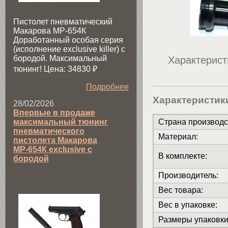
Пистолет пневматический
Макарова МР-654К
Доработанный особая серия
(исполнение exclusive killer) с
бородой. Максимальный
Характерист
тюнинг! Цена: 34830
₽
Подробнее
Характеристик
28/02/2026
Впервые в продаже
Страна производс
максимальный тюнинг
пневматического
Материал
:
пистолета Макарова
МР-654К exclusive с
В комплекте
:
бородой
Производитель
:
Вес товара
:
Вес в упаковке
:
Размеры упаковк