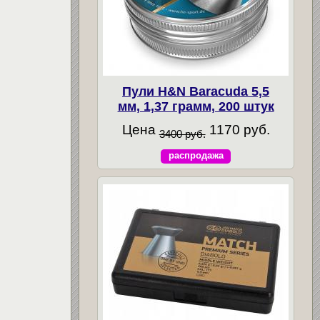
Пули H&N Baracuda 5,5
мм, 1,37 грамм, 200 штук
Цена
1170 руб.
3400 руб.
распродажа