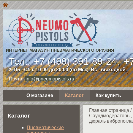
ИНТЕРНЕТ МАГАЗИН ПНЕВМАТИЧЕСКОГО ОРУЖИЯ
Тел.:
+7 (499) 391-89-24
,
+7
Пн - Сб с 10:00 до 20:00 (по Мск). Вс - выходной.
Почта:
info@pneumopistols.ru
О магазине
Каталог
Как купить
Главная страница
/
Каталог
Саундмодераторы, 
дюраль вибропогла
Пнев­ма­ти­чес­кие
пистолеты