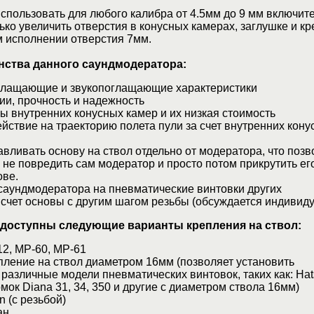
пользовать для любого калибра от 4.5мм до 9 мм включите
ько увеличить отверстия в конусных камерах, заглушке и к
м исполнении отверстия 7мм.
ства данного саундмодератора:
глащающие и звукопоглащающие характеристики
ии, прочность и надежность
 внутренних конусных камер и их низкая стоимость
ствие на траекторию полета пули за счет внутренних кону
вливать основу на ствол отдельно от модератора, что позв
 не повредить сам модератор и просто потом прикрутить его
ове.
саундмодератора на пневматические винтовки других
 счет основы с другим шагом резьбы (обсуждается индивид
доступны следующие варианты крепления на ствол:
2, МР-60, МР-61
ление на ствол диаметром 16мм (позволяет установить
различные модели пневматических винтовок, таких как: Hats
омок Diana 31, 34, 350 и другие с диаметром ствола 16мм)
n (c резьбой)
ан