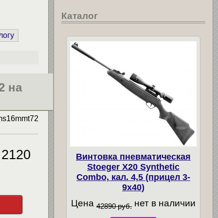
Каталог
логу
2 на
ms16mmt72
2120
Винтовка пневматическая
Stoeger X20 Synthetic
Combo, кал. 4,5 (прицел 3-
9х40)
Цена
нет в наличии
у
42890 руб.