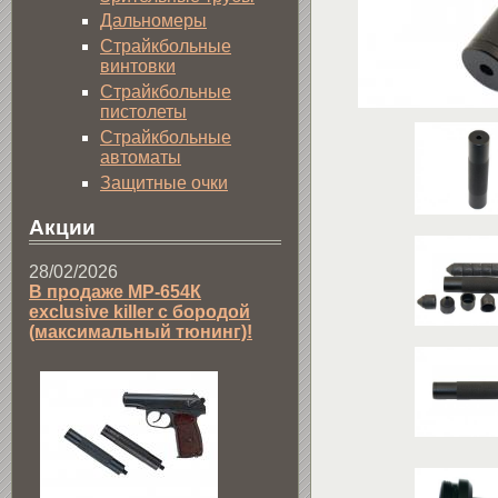
Дальномеры
Страйкбольные
винтовки
Страйкбольные
пистолеты
Страйкбольные
автоматы
Защитные очки
Акции
28/02/2026
В продаже МР-654К
exclusive killer с бородой
(максимальный тюнинг)!