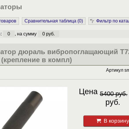
раторы
 товаров
Сравнительная таблица (
0
)
Фильтр по ката
в:
0
, на сумму
0 руб.
атор дюраль вибропоглащающий T7
 (крепление в компл)
Артикул
s
Цена
5400 руб.
руб.
В корзин