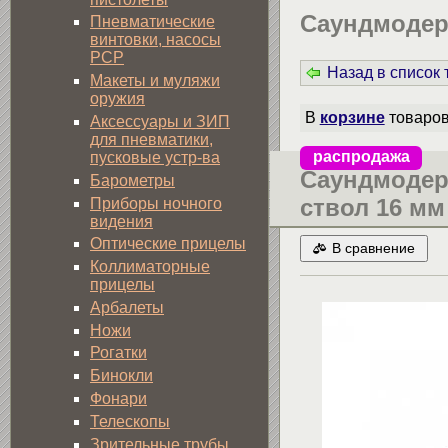
Саундмоде
Пневматические
винтовки, насосы
PCP
Назад в список
Макеты и муляжи
оружия
В
корзине
товаро
Аксессуары и ЗИП
для пневматики,
распродажа
пусковые устр-ва
Cаундмодер
Барометры
ствол 16 мм
Приборы ночного
видения
Оптические прицелы
В сравнение
Коллиматорные
прицелы
Арбалеты
Ножи
Рогатки
Бинокли
Фонари
Телескопы
Зрительные трубы