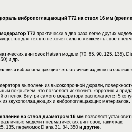
юраль вибропоглащающий T72 на ствол 16 мм (крепле
модератор Т72
практически в два раза легче других моделе
ущество для тех кто не хочет сильно утяжелять свое пнев
атических винтовок Hatsan модели (70, 85,
90, 125, 135), Di
50) и др.
алевый вибропоглащающий - это отличное изделие по соотнош
дератора выполнен из высокопрочной дюрали, поверхност
ным покрытием, что позволяет исключить коррозию и прида
 оттенок. Внутри самого модератора располагается 5 кон
 из звукопоглащающих и вибропоглащающих материалов.
епление на ствол диаметром 16 мм
позволяет установит
различные модели пневматических винтовок, таких как:
125, 135, переломок Diana 31, 34, 350
и другие
.