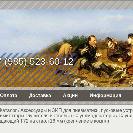
 (985) 523-60-12
Оплата
Доставка
Акции
Информация
Каталог
/
Аксессуары и ЗИП для пневматики, пусковые устр
имитаторы глушителя и стволы
/
Саундмодераторы
/
Cаунд
щающий T72 на ствол 16 мм (крепление в компл)