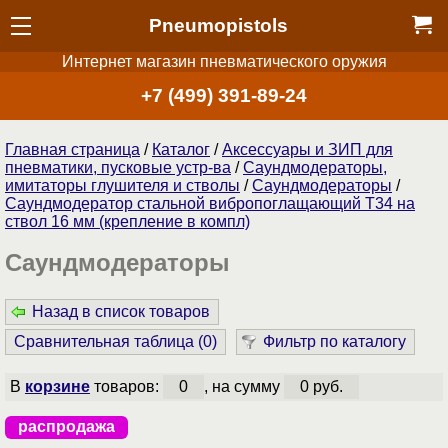
Pneumopistols
Интернет магазин пневматического оружия
+7 (499) 391-89-24
Главная страница
/
Каталог
/
Аксессуары и ЗИП для
пневматики, пусковые устр-ва
/
Саундмодераторы,
имитаторы глушителя и стволы
/
Саундмодераторы
/
Cаундмодератор стальной вибропоглащающий T34 на
ствол 16 мм (крепление в компл)
Саундмодераторы
Назад в список товаров
Сравнительная таблица (
0
)
Фильтр по каталогу
В
корзине
товаров:
0
, на сумму
0 руб.
распродажа