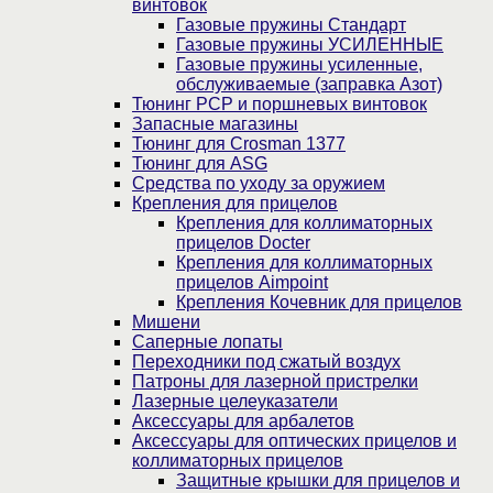
винтовок
Газовые пружины Стандарт
Газовые пружины УСИЛЕННЫЕ
Газовые пружины усиленные,
обслуживаемые (заправка Азот)
Тюнинг PCP и поршневых винтовок
Запасные магазины
Тюнинг для Crosman 1377
Тюнинг для ASG
Средства по уходу за оружием
Крепления для прицелов
Крепления для коллиматорных
прицелов Docter
Крепления для коллиматорных
прицелов Aimpoint
Крепления Кочевник для прицелов
Мишени
Саперные лопаты
Переходники под сжатый воздух
Патроны для лазерной пристрелки
Лазерные целеуказатели
Аксессуары для арбалетов
Аксессуары для оптических прицелов и
коллиматорных прицелов
Защитные крышки для прицелов и