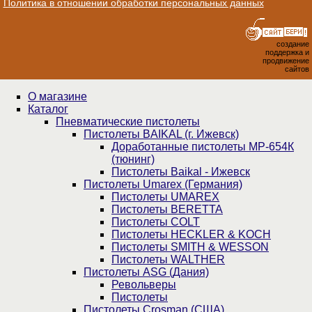
Политика в отношении обработки персональных данных
создание
поддержка и
продвижение
сайтов
О магазине
Каталог
Пнев­ма­ти­чес­кие пистолеты
Пистолеты BAIKAL (г. Ижевск)
Доработанные пистолеты МР-654К
(тюнинг)
Пистолеты Baikal - Ижевск
Пистолеты Umarex (Германия)
Пистолеты UMAREX
Пистолеты BERETTA
Пистолеты COLT
Пистолеты HECKLER & KOCH
Пистолеты SMITH & WESSON
Пистолеты WALTHER
Пистолеты ASG (Дания)
Револьверы
Пистолеты
Пистолеты Crosman (США)