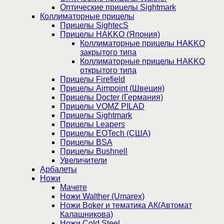
Оптические прицелы Sightmark
Коллиматорные прицелы
Прицелы SightecS
Прицелы HAKKO (Япония)
Коллиматорные прицелы HAKKO
закрытого типа
Коллиматорные прицелы HAKKO
открытого типа
Прицелы Firefield
Прицелы Aimpoint (Швеция)
Прицелы Docter (Германия)
Прицелы VOMZ PILAD
Прицелы Sightmark
Прицелы Leapers
Прицелы EOTech (США)
Прицелы BSA
Прицелы Bushnell
Увеличители
Арбалеты
Ножи
Мачете
Ножи Walther (Umarex)
Ножи Boker и тематика АК(Автомат
Калашникова)
Ножи Cold Steel