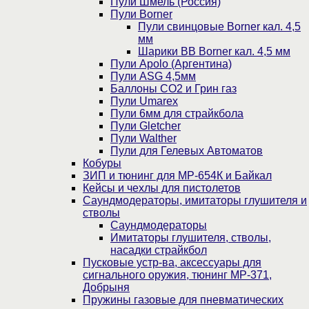
Пули Шмель (Россия)
Пули Borner
Пули свинцовые Borner кал. 4,5
мм
Шарики BB Borner кал. 4,5 мм
Пули Apolo (Аргентина)
Пули ASG 4,5мм
Баллоны CO2 и Грин газ
Пули Umarex
Пули 6мм для страйкбола
Пули Gletcher
Пули Walther
Пули для Гелевых Автоматов
Кобуры
ЗИП и тюнинг для МР-654К и Байкал
Кейсы и чехлы для пистолетов
Саундмодераторы, имитаторы глушителя и
стволы
Саундмодераторы
Имитаторы глушителя, стволы,
насадки страйкбол
Пусковые устр-ва, аксессуары для
сигнального оружия, тюнинг МР-371,
Добрыня
Пружины газовые для пневматических