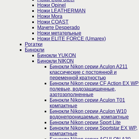
Ножи Opinel
Ножи LEATHERMAN
Ножи Mora
Ножи COAST
Мачете Desperado
Ножи метательные
Ножи ELITE FORCE (Umarex)
Рогатки
Бинокли
Бинокли YUKON
Бинокли NIKON
Бинокли Nikon серии Aculon A211
классические с постоянной и
переменной кратностью
Бинокли Nikon серии СF Action EX WP
полевые, водозащищенные,
азотозополненные
Бинокли Nikon серии Aculon T01
компактные
Бинокли Nikon серии Aculon W10
водонепроницаемые, компактные
Бинокли Nikon серии Sport Lite
Бинокли Nikon серии Sportstar EX WP,
компактные