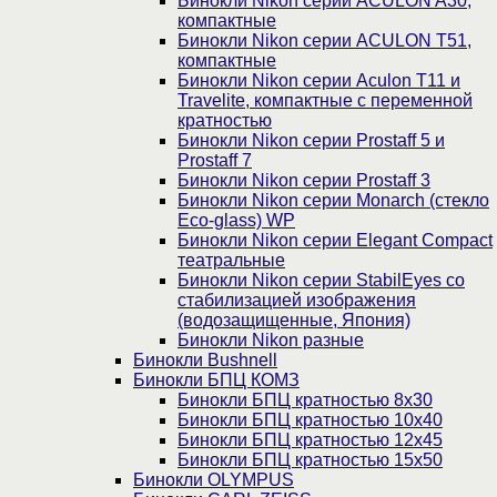
Бинокли Nikon серии ACULON A30,
компактные
Бинокли Nikon серии ACULON Т51,
компактные
Бинокли Nikon серии Aculon T11 и
Travelite, компактные с переменной
кратностью
Бинокли Nikon серии Prostaff 5 и
Prostaff 7
Бинокли Nikon серии Prostaff 3
Бинокли Nikon серии Monarch (стекло
Eco-glass) WP
Бинокли Nikon серии Elegant Compact
театральные
Бинокли Nikon серии StabilEyes со
стабилизацией изображения
(водозащищенные, Япония)
Бинокли Nikon разные
Бинокли Bushnell
Бинокли БПЦ КОМЗ
Бинокли БПЦ кратностью 8х30
Бинокли БПЦ кратностью 10х40
Бинокли БПЦ кратностью 12х45
Бинокли БПЦ кратностью 15х50
Бинокли OLYMPUS