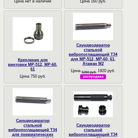
Цена нет в наличии
Цена 160 руб.
Саундмодератор
стальной
вибропоглащающий T34
для МР-512, МР-60, 61,
Крепление для
Атаман М2
винтовки МР-512, МР-60,
61
Цена
1920 руб.
5260 руб.
Цена 750 руб.
распродажа
Саундмодератор
стальной
Cаундмодератор
вибропоглащающий T34
стальной
для пневматических
вибропоглащающий T34