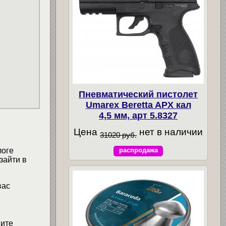
Пневматический пистолет
Umarex Beretta APX кал
4,5 мм, арт 5.8327
Цена
нет в наличии
31020 руб.
логе
распродажа
зайти в
вас
мите