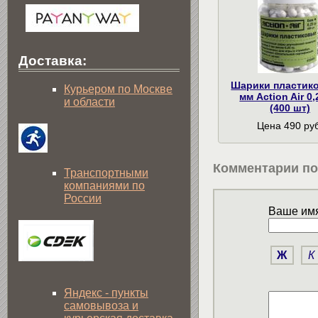
Доставка:
Шарики пластик
Курьером по Москве
мм Action Air 0,
и области
(400 шт)
Цена 490 руб
Комментарии по
Транспортными
компаниями по
России
Ваше имя
Ж
К
Яндекс - пункты
самовывоза и