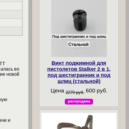
Винт поджимной для
 ТТ
пистолетов Stalker 2 в 1,
валась во
ние новой
под шестигранник и под
шлиц (стальной)
Цена
600 руб.
2270 руб.
ную
распродажа
ачи и