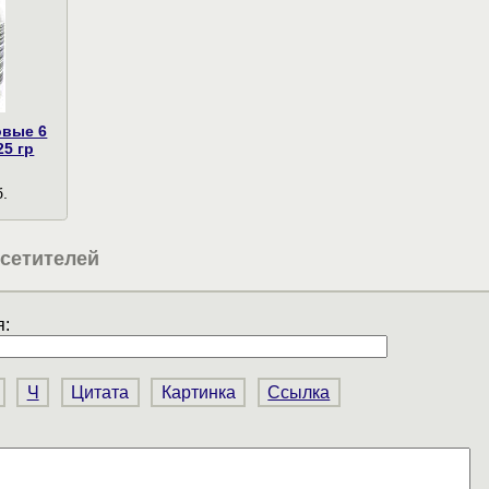
овые 6
25 гр
.
сетителей
:
Ч
Цитата
Картинка
Ссылка