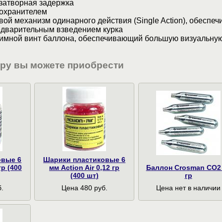
затворная задержка
охранителем
вой механизм одинарного действия (Single Action), обеспе
едварительным взведением курка
имной винт баллона, обеспечивающий большую визуальную
ару вы можете приобрести
овые 6
Шарики пластиковые 6
гр (400
мм Action Air 0,12 гр
Баллон Crosman CO2
(400 шт)
гр
.
Цена 480 руб.
Цена нет в наличии