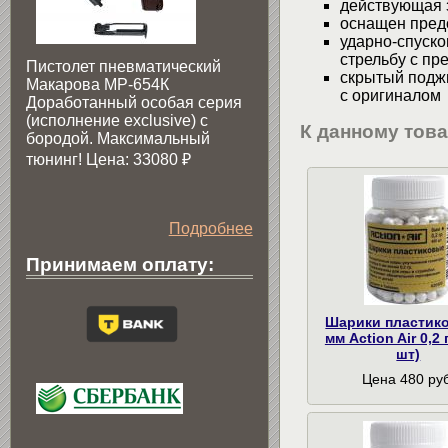
действующая 
оснащен пред
ударно-спуско
стрельбу с пр
Пистолет пневматический
скрытый подж
Макарова МР-654К
с оригиналом
Доработанный особая серия
(исполнение exclusive) c
К данному тов
бородой. Максимальный
тюнинг! Цена: 33080
₽
Подробнее
Принимаем оплату:
Шарики пластик
мм Action Air 0,2 
шт)
Цена 480 руб