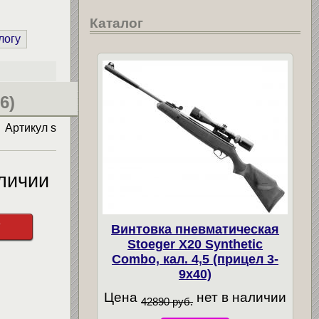
Каталог
логу
6)
Артикул
s
личии
у
Винтовка пневматическая
Stoeger X20 Synthetic
Combo, кал. 4,5 (прицел 3-
9х40)
Цена
нет в наличии
42890 руб.