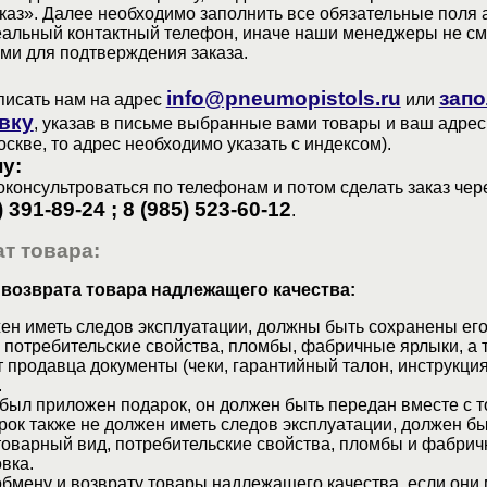
аз». Далее необходимо заполнить все обязательные поля 
еальный контактный телефон, иначе наши менеджеры не см
ами для подтверждения заказа.
info@pneumopistols.ru
запо
писать нам на адрес
или
вку
, указав в письме выбранные вами товары и ваш адрес
оскве, то адрес необходимо указать с индексом).
у:
консультроваться по телефонам и потом сделать заказ чер
) 391-89-24 ; 8 (985) 523-60-12
.
т товара:
 возврата товара надлежащего качества:
ен иметь следов эксплуатации, должны быть сохранены его
 потребительские свойства, пломбы, фабричные ярлыки, а 
 продавца документы (чеки, гарантийный талон, инструкция
.
 был приложен подарок, он должен быть передан вместе с 
рок также не должен иметь следов эксплуатации, должен б
товарный вид, потребительские свойства, пломбы и фабрич
вка.
бмену и возврату товары надлежащего качества, если они 