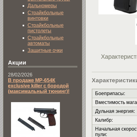
Дальномеры
Страйкбольные
винтовки
Страйкбольные
пистолеты
Страйкбольные
автоматы
Защитные очки
Характерист
Акции
28/02/2026
Характеристик
В продаже МР-654К
exclusive killer с бородой
(максимальный тюнинг)!
Боеприпасы
:
Вместимость мага
Дульная энергия
:
Калибр
:
Начальная скорос
пули
: