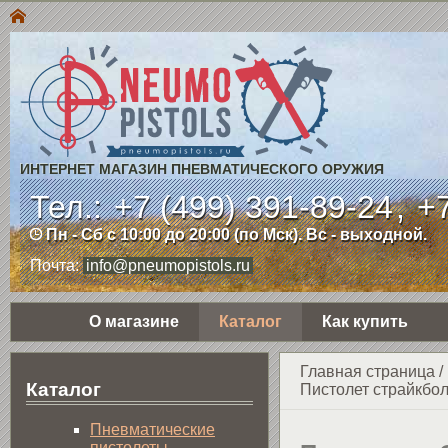
ИНТЕРНЕТ МАГАЗИН ПНЕВМАТИЧЕСКОГО ОРУЖИЯ
Тел.:
+7 (499) 391-89-24
,
+7
Пн - Сб с 10:00 до 20:00 (по Мск). Вс - выходной.
Почта:
info@pneumopistols.ru
О магазине
Каталог
Как купить
Главная страница
/
Каталог
Пистолет страйкбол
Пнев­ма­ти­чес­кие
пистолеты