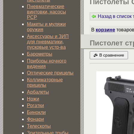
Пистолеты G
Пневматические
винтовки, насосы
Назад в список
PCP
Макеты и муляжи
оружия
В
корзине
товаро
Аксессуары и ЗИП
Пистолет ст
для пневматики,
пусковые устр-ва
Барометры
В сравнение
Приборы ночного
видения
Оптические прицелы
Коллиматорные
прицелы
Арбалеты
Ножи
Рогатки
Бинокли
Фонари
Телескопы
Зрительные трубы