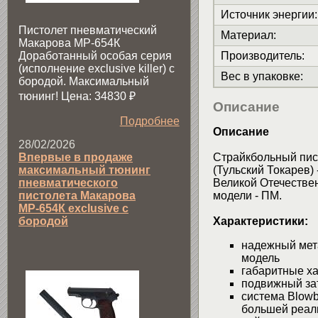
Источник энергии
:
Пистолет пневматический
Материал
:
Макарова МР-654К
Производитель
:
Доработанный особая серия
(исполнение exclusive killer) с
Вес в упаковке
:
бородой. Максимальный
тюнинг! Цена: 34830
₽
Описание
Подробнее
Описание
28/02/2026
Впервые в продаже
Страйкбольный пи
максимальный тюнинг
(Тульский Токарев)
пневматического
Великой Отечествен
пистолета Макарова
модели - ПМ.
МР-654К exclusive с
бородой
Характеристики:
надежный мет
модель
габаритные ха
подвижный за
система Blowb
большей реали