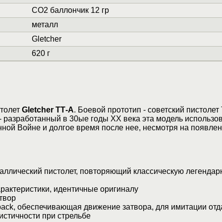
СО2 баллончик 12 гр
металл
Gletcher
620 г
столет
Gletcher ТТ-A
. Боевой прототип - советский пистолет
 - разработанный в 30ые годы ХХ века эта модель использо
ной Войне и долгое время после нее, несмотря на появле
аллический пистолет, повторяющий классическую легендар
рактеристики, идентичные оригиналу
твор
ack, обеспечивающая движение затвора, для имитации отд
стичности при стрельбе