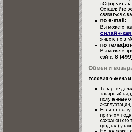
«Оформить зак
Оставляйте р
связаться с в
по e-mail:
Вы можете на
онлайн-зая
живете не в М
по телефон
Вы можете про
8 (499
сайта:
Обмен и возвра
Условия обмена и
Товар не долж
товарный вид,
полученные от
эксплуатации)
Если к товару
при этом пода
сохранен его 
(родная) упако
Не подлежат о