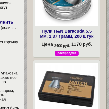
анкеты.
огут
лнить
 (если вы
Пули H&N Baracuda 5,5
мм, 1,37 грамм, 200 штук
ез корзину
Цена
1170 руб.
3400 руб.
распродажа
 упаковка,
также все
 по
товаром,
ыть
ная
могут быть