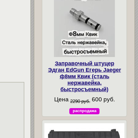
Заправочный штуцер
Эдган EdGun Егерь Jaeger
ф8мм Квик (сталь
нержавейка,
быстросъемный)
Цена
600 руб.
2290 руб.
распродажа