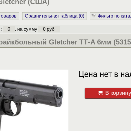
letcher (США)
 товаров
Сравнительная таблица (
0
)
Фильтр по ката
в:
0
, на сумму
0 руб.
райкбольный Gletcher ТТ-A 6мм (5315
Цена нет в на
В корзин