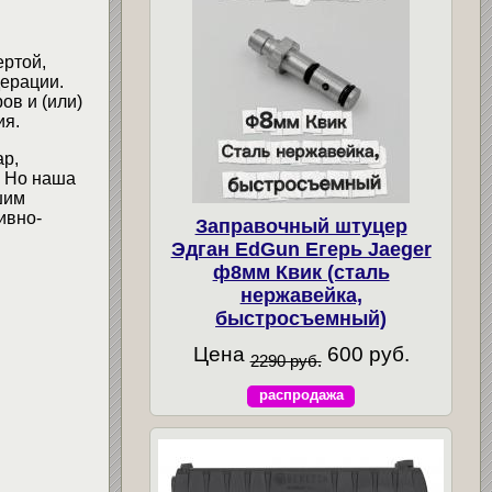
ертой,
ерации.
ов и (или)
ия.
ар,
. Но наша
шим
ивно-
Заправочный штуцер
Эдган EdGun Егерь Jaeger
ф8мм Квик (сталь
нержавейка,
быстросъемный)
Цена
600 руб.
2290 руб.
распродажа