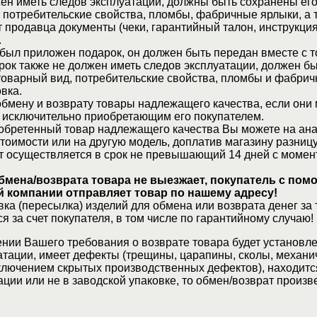
ен иметь следов эксплуатации, должны быть сохранены его
 потребительские свойства, пломбы, фабричные ярлыки, а 
 продавца документы (чеки, гарантийный талон, инструкция
.
 был приложен подарок, он должен быть передан вместе с 
рок также не должен иметь следов эксплуатации, должен б
товарный вид, потребительские свойства, пломбы и фабрич
вка.
бмену и возврату товары надлежащего качества, если они 
 исключительно приобретающим его покупателем.
обретенный товар надлежащего качества Вы можете на ан
стоимости или на другую модель, доплатив магазину разницу
т осуществляется в срок не превышающий 14 дней с момен
бмена/возврата товара не выезжает, покупатель с по
 компании отправляет товар по нашему адресу!
ка (пересылка) изделий для обмена или возврата денег за 
я за счет покупателя, в том числе по гарантийному случаю!
нии Вашего требования о возврате товара будет установле
атации, имеет дефекты (трещины, царапины, сколы, механи
ключением скрытых производственных дефектов), находитс
ции или не в заводской упаковке, то обмен/возврат произв