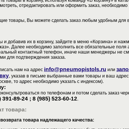
ь товары в корзину, используя команду «В корзину» в ката
мотреть, отредактировать или оформить заказ, необходимо 
ие товары, Вы можете сделать заказ любым удобным для 
 и добавив их в корзину, зайдите в меню «Корзина» и наж
аз». Далее необходимо заполнить все обязательные поля 
еальный контактный телефон, иначе наши менеджеры не см
ами для подтверждения заказа.
info@pneumopistols.ru
запо
писать нам на адрес
или
вку
, указав в письме выбранные вами товары и ваш адрес
оскве, то адрес необходимо указать с индексом).
у:
консультроваться по телефонам и потом сделать заказ чер
) 391-89-24 ; 8 (985) 523-60-12
.
т товара:
 возврата товара надлежащего качества: