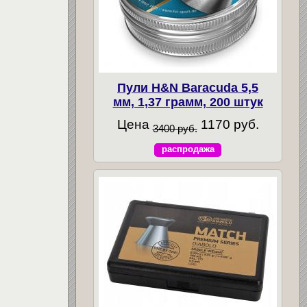
Пули H&N Baracuda 5,5
мм, 1,37 грамм, 200 штук
Цена
1170 руб.
3400 руб.
распродажа