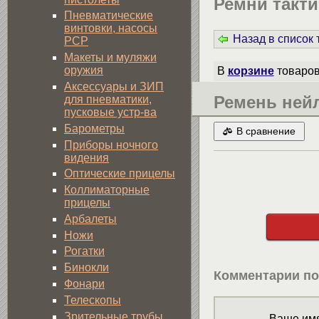
Ремни такти
Пневматические
винтовки, насосы
Назад в список
PCP
Макеты и муляжи
оружия
В
корзине
товаро
Аксессуары и ЗИП
Ремень ней
для пневматики,
пусковые устр-ва
Барометры
В сравнение
Приборы ночного
видения
Оптические прицелы
Коллиматорные
прицелы
Арбалеты
Ножи
Рогатки
Бинокли
Комментарии по
Фонари
Телескопы
Зрительные трубы
Ваше имя