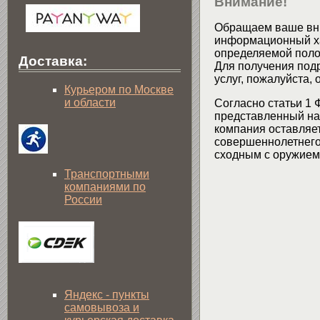
Внимание!
Обращаем ваше вни
информационный хар
определяемой поло
Доставка:
Для получения подр
услуг, пожалуйста,
Курьером по Москве
и области
Согласно статьи 1 
представленный на 
компания оставляет
совершеннолетнего 
сходным с оружием 
Транспортными
компаниями по
России
Яндекс - пункты
самовывоза и