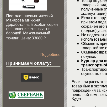
Товар не долж
товарный вид,
полученные от
эксплуатации)
Пистолет пневматический
Если к товару
Макарова МР-654К
при этом пода
Доработанный особая серия
сохранен его 
(исполнение exclusive) c
(родная) упако
бородой. Максимальный
Не подлежат о
тюнинг! Цена: 33080
₽
использованы
Обменять при
товар той же 
Обмен/возвра
Подробнее
покупки.
Курьер для о
Принимаем оплату:
транспортной
Транспортиров
осуществляетс
Если при рассмотре
товар был в эксплу
повреждения за ис
неполной комплекта
будет.