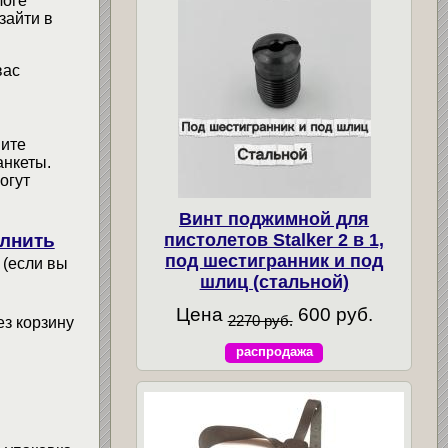
логе
зайти в
вас
мите
анкеты.
огут
Винт поджимной для
лнить
пистолетов Stalker 2 в 1,
под шестигранник и под
 (если вы
шлиц (стальной)
Цена
600 руб.
2270 руб.
ез корзину
распродажа