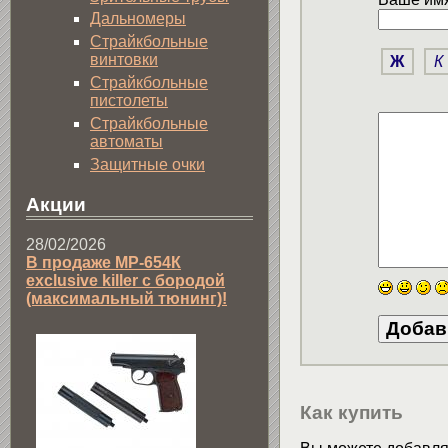
Дальномеры
Страйкбольные
винтовки
Ж
К
Страйкбольные
пистолеты
Страйкбольные
автоматы
Защитные очки
Акции
28/02/2026
В продаже МР-654К
exclusive killer с бородой
(максимальный тюнинг)!
Как купить