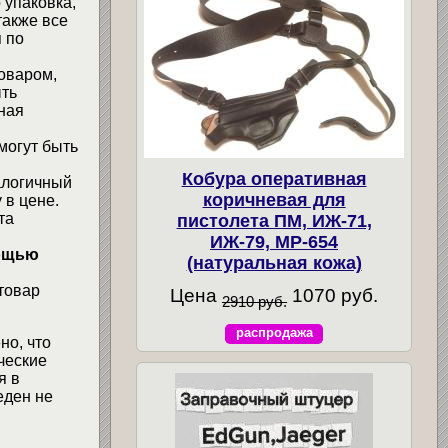
 упаковка,
также все
 по
товаром,
ыть
ная
могут быть
Кобура оперативная
алогичный
коричневая для
 в цене.
та
пистолета ПМ, ИЖ-71,
ИЖ-79, МР-654
мощью
(натуральная кожа)
товар
Цена
1070 руб.
2910 руб.
распродажа
но, что
ческие
я в
еден не