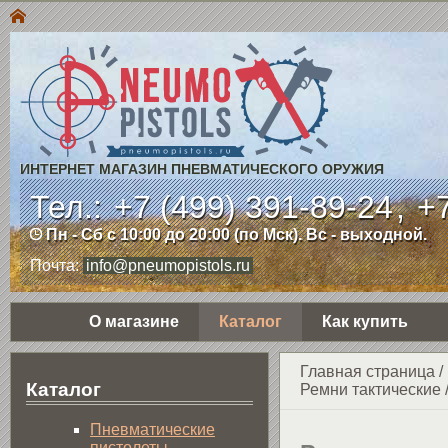
ИНТЕРНЕТ МАГАЗИН ПНЕВМАТИЧЕСКОГО ОРУЖИЯ
Тел.:
+7 (499) 391-89-24
,
+7
Пн - Сб с 10:00 до 20:00 (по Мск). Вс - выходной.
Почта:
info@pneumopistols.ru
О магазине
Каталог
Как купить
Главная страница
/
Каталог
Ремни тактические
Пнев­ма­ти­чес­кие
пистолеты