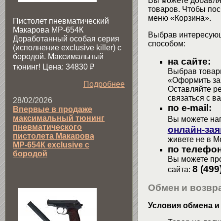
Вы можете добавлят
товаров. Чтобы пос
меню «Корзина».
Пистолет пневматический
Макарова МР-654К
Выбрав интересующ
Доработанный особая серия
способом:
(исполнение exclusive killer) с
бородой. Максимальный
на сайте:
тюнинг! Цена: 34830
₽
Выбрав товары
«Оформить зак
Подробнее
Оставляйте р
связаться с в
28/02/2026
по e-mail:
Впервые в продаже
максимальный тюнинг
Вы можете на
пневматического
онлайн-зая
пистолета Макарова
живете не в М
МР-654К exclusive с
по телефон
бородой
Вы можете про
8 (499
сайта:
Обмен и возвра
Условия обмена и