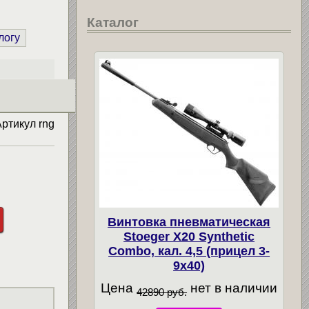
Каталог
логу
Артикул
rng
Винтовка пневматическая
Stoeger X20 Synthetic
Combo, кал. 4,5 (прицел 3-
9х40)
Цена
нет в наличии
42890 руб.