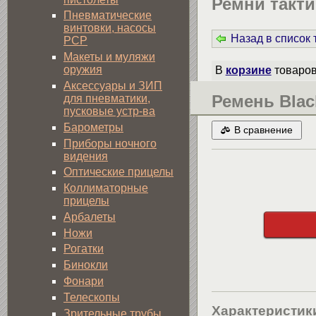
Ремни такти
Пневматические
винтовки, насосы
Назад в список
PCP
Макеты и муляжи
оружия
В
корзине
товаро
Аксессуары и ЗИП
Ремень Blac
для пневматики,
пусковые устр-ва
Барометры
В сравнение
Приборы ночного
видения
Оптические прицелы
Коллиматорные
прицелы
Арбалеты
Ножи
Рогатки
Бинокли
Фонари
Телескопы
Характеристик
Зрительные трубы