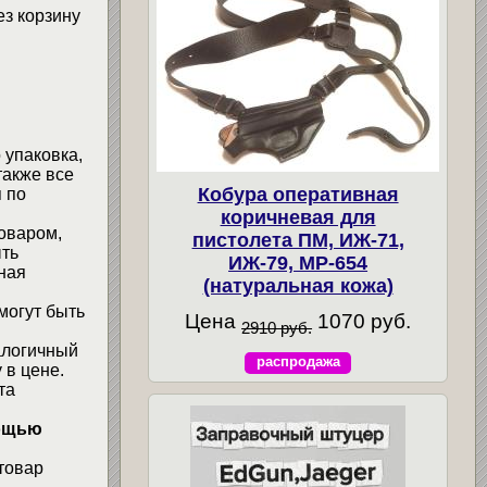
ез корзину
 упаковка,
также все
Кобура оперативная
 по
коричневая для
товаром,
пистолета ПМ, ИЖ-71,
ыть
ИЖ-79, МР-654
ная
(натуральная кожа)
могут быть
Цена
1070 руб.
2910 руб.
алогичный
распродажа
 в цене.
та
мощью
товар