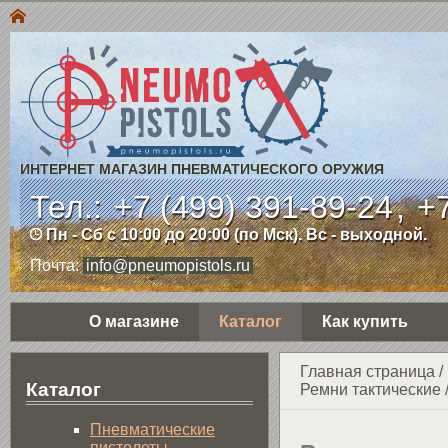
ИНТЕРНЕТ МАГАЗИН ПНЕВМАТИЧЕСКОГО ОРУЖИЯ
Тел.:
+7 (499) 391-89-24
,
+7
Пн - Сб с 10:00 до 20:00 (по Мск). Вс - выходной.
Почта:
info@pneumopistols.ru
О магазине
Каталог
Как купить
Главная страница
/
Каталог
Ремни тактические
Пнев­ма­ти­чес­кие
пистолеты