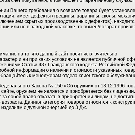
я за счет покупателя, в том числе по гарантийному случаю!
нии Вашего требования о возврате товара будет установле
атации, имеет дефекты (трещины, царапины, сколы, механи
ключением скрытых производственных дефектов), находитс
ции или не в заводской упаковке, то обмен/возврат произв
мание на то, что данный сайт носит исключительно
актер и ни при каких условиях не является публичной оф
жениями Статьи 437 Гражданского кодекса Российской Фед
обной информации о наличии и стоимости указанных товар
 обращайтесь к менеджерам отдела клиентского обслуживан
Федерального Закона № 150 «Об оружии» от 13.12.1996 тов
сайте, оружием не является и приобретается без лицензии
 за собой право отказать в приобретении лицам, не достиг
возраста. Данная категория товаров относится к конструкт
изделиям с дульной энергией до 3 Дж.