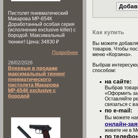
Пистолет пневматический
Макарова МР-654К
Доработанный особая серия
(исполнение exclusive killer) с
Как купить
бородой. Максимальный
тюнинг! Цена: 34830
₽
Вы можете добавлят
товаров. Чтобы пос
Подробнее
меню «Корзина».
28/02/2026
Выбрав интересующ
Впервые в продаже
способом:
максимальный тюнинг
пневматического
на сайте:
пистолета Макарова
Выбрав товары
МР-654К exclusive с
«Оформить зак
бородой
Оставляйте р
связаться с в
по e-mail:
Вы можете на
онлайн-зая
живете не в М
по телефон