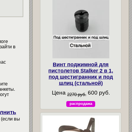
логе
зайти в
вас
Винт поджимной для
пистолетов Stalker 2 в 1,
под шестигранник и под
шлиц (стальной)
мите
анкеты.
Цена
600 руб.
огут
2270 руб.
распродажа
лнить
 (если вы