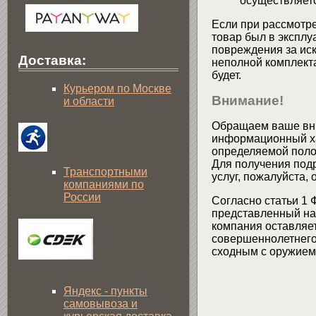
осуществляетс
Если при рассмотре
товар был в эксплу
повреждения за ис
Доставка:
неполной комплекта
будет.
Курьером по Москве
Внимание!
и области
Обращаем ваше вни
информационный хар
определяемой поло
Для получения подр
Транспортными
услуг, пожалуйста,
компаниями по
России
Согласно статьи 1 
представленный на 
компания оставляет
совершеннолетнего 
сходным с оружием 
Яндекс - пункты
самовывоза и