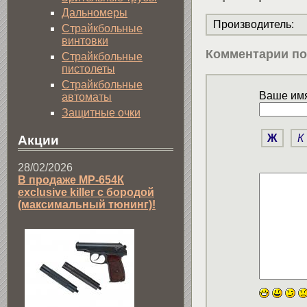
Дальномеры
Производитель
:
Страйкбольные
винтовки
Комментарии по
Страйкбольные
пистолеты
Страйкбольные
Ваше имя
автоматы
Защитные очки
Ж
К
Акции
28/02/2026
В продаже МР-654К
exclusive killer с бородой
(максимальный тюнинг)!