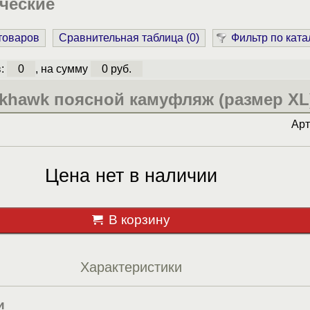
ческие
 товаров
Сравнительная таблица (
0
)
Фильтр по ката
в:
0
, на сумму
0 руб.
khawk поясной камуфляж (размер XL
Ар
Цена нет в наличии
В корзину
Характеристики
и