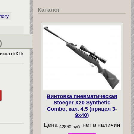
Каталог
логу
)
тикул
rbXLk
Винтовка пневматическая
Stoeger X20 Synthetic
Combo, кал. 4,5 (прицел 3-
9х40)
Цена
нет в наличии
42890 руб.