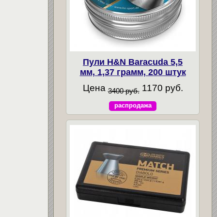
Пули H&N Baracuda 5,5
мм, 1,37 грамм, 200 штук
Цена
1170 руб.
3400 руб.
распродажа