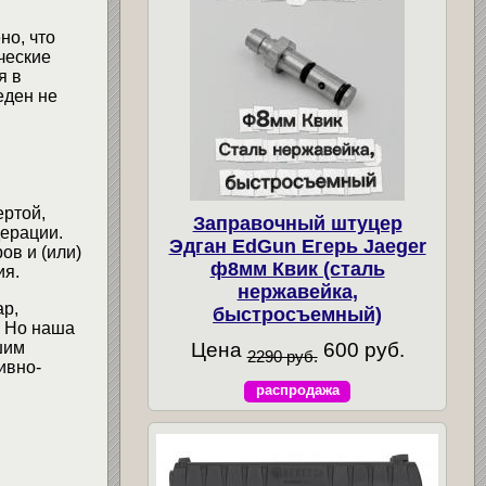
но, что
ческие
я в
еден не
ертой,
Заправочный штуцер
ерации.
Эдган EdGun Егерь Jaeger
ов и (или)
ф8мм Квик (сталь
ия.
нержавейка,
ар,
быстросъемный)
. Но наша
шим
Цена
600 руб.
2290 руб.
ивно-
распродажа