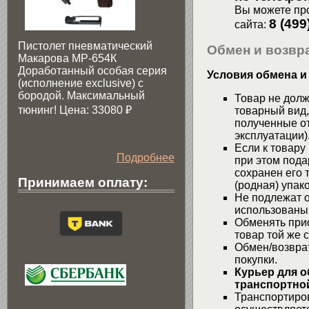
Вы можете про
8 (499
сайта:
Пистолет пневматический
Обмен и возвра
Макарова МР-654К
Доработанный особая серия
Условия обмена и
(исполнение exclusive) c
бородой. Максимальный
Товар не долж
тюнинг! Цена: 33080
₽
товарный вид,
полученные от
эксплуатации)
Если к товару
Подробнее
при этом пода
сохранен его 
Принимаем оплату:
(родная) упако
Не подлежат о
использованы
Обменять при
товар той же 
Обмен/возвра
покупки.
Курьер для о
транспортной
Транспортиров