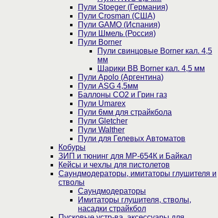
Пули Stoeger (Германия)
Пули Crosman (США)
Пули GAMO (Испания)
Пули Шмель (Россия)
Пули Borner
Пули свинцовые Borner кал. 4,5
мм
Шарики BB Borner кал. 4,5 мм
Пули Apolo (Аргентина)
Пули ASG 4,5мм
Баллоны CO2 и Грин газ
Пули Umarex
Пули 6мм для страйкбола
Пули Gletcher
Пули Walther
Пули для Гелевых Автоматов
Кобуры
ЗИП и тюнинг для МР-654К и Байкал
Кейсы и чехлы для пистолетов
Саундмодераторы, имитаторы глушителя и
стволы
Саундмодераторы
Имитаторы глушителя, стволы,
насадки страйкбол
Пусковые устр-ва, аксессуары для