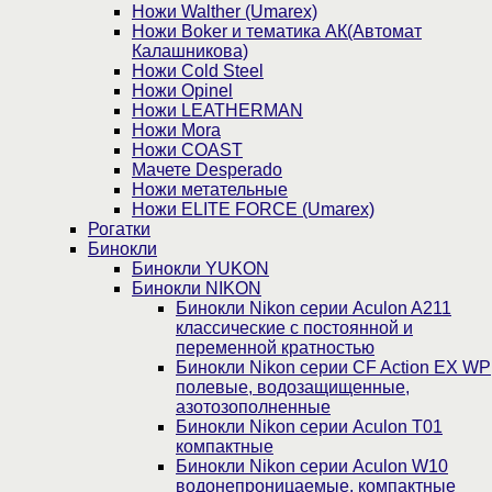
Ножи Walther (Umarex)
Ножи Boker и тематика АК(Автомат
Калашникова)
Ножи Cold Steel
Ножи Opinel
Ножи LEATHERMAN
Ножи Mora
Ножи COAST
Мачете Desperado
Ножи метательные
Ножи ELITE FORCE (Umarex)
Рогатки
Бинокли
Бинокли YUKON
Бинокли NIKON
Бинокли Nikon серии Aculon A211
классические с постоянной и
переменной кратностью
Бинокли Nikon серии СF Action EX WP
полевые, водозащищенные,
азотозополненные
Бинокли Nikon серии Aculon T01
компактные
Бинокли Nikon серии Aculon W10
водонепроницаемые, компактные