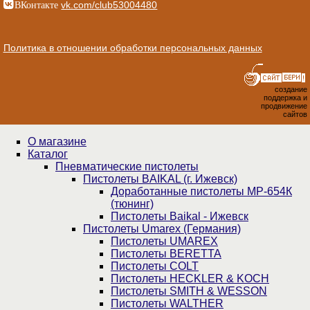
ВКонтакте
vk.com/club53004480
Политика в отношении обработки персональных данных
создание
поддержка и
продвижение
сайтов
О магазине
Каталог
Пнев­ма­ти­чес­кие пистолеты
Пистолеты BAIKAL (г. Ижевск)
Доработанные пистолеты МР-654К
(тюнинг)
Пистолеты Baikal - Ижевск
Пистолеты Umarex (Германия)
Пистолеты UMAREX
Пистолеты BERETTA
Пистолеты COLT
Пистолеты HECKLER & KOCH
Пистолеты SMITH & WESSON
Пистолеты WALTHER