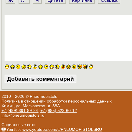
Ж
К
Ч
Цитата
Картинка
Ссылка
2010—2026 © Pneumopistols
Политика в отношении обработки персональных данных
Химки, ул. Московская, д. 38А
+7 (499) 391-89-24
,
+7 (985) 523-60-12
info@pneumopistols.ru
Социальные сети:
YouTube
www.youtube.com/c/PNEUMOPISTOLSRU