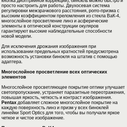
кнопка диоптрийной коррекции), бинокль можно быстро и
просто настроить для работы. Двухосевая система
регулировки межзрачкового расстояния, porro-призма с
высоким коэффициентом преломления из стекла ВаК-4,
многослойное просветление линз и асферические
элементы в оптической конструкции окуляров
гарантируют высокие наблюдательные способности
новой модели.
Для исключения дрожания изображения при
использовании предельных кратностей предусмотрена
возможность установки бинокля на штатив с помощью
адаптера.
Многослойное просветление всех оптических
элементов
Многослойное просветляющее покрытие оптики улучшает
светопропускание, устраняет паразитные переотражения,
повышая яркость, четкость и контраст изображения.
Pentax
добавляет сложное многослойное покрытие на
каждую поверхность линз и призм у всех биноклей
линейки Sport Optics для того, чтобы вы получали яркое
четкое и чистое изображение.