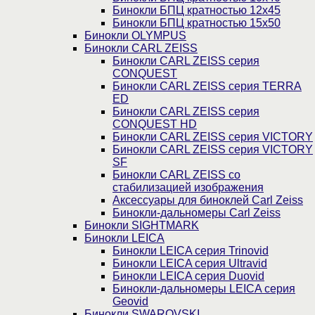
Бинокли БПЦ кратностью 12х45
Бинокли БПЦ кратностью 15х50
Бинокли OLYMPUS
Бинокли CARL ZEISS
Бинокли CARL ZEISS серия
CONQUEST
Бинокли CARL ZEISS серия TERRA
ED
Бинокли CARL ZEISS серия
CONQUEST HD
Бинокли CARL ZEISS серия VICTORY
Бинокли CARL ZEISS серия VICTORY
SF
Бинокли CARL ZEISS со
стабилизацией изображения
Аксессуары для биноклей Carl Zeiss
Бинокли-дальномеры Carl Zeiss
Бинокли SIGHTMARK
Бинокли LEICA
Бинокли LEICA серия Trinovid
Бинокли LEICA серия Ultravid
Бинокли LEICA серия Duovid
Бинокли-дальномеры LEICA серия
Geovid
Бинокли SWAROVSKI