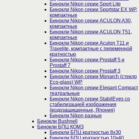
Бинокли Nikon серии Sport Lite
Бинокли Nikon серии Sportstar EX WP,
компактные
Бинокли Nikon серии ACULON A30,
компактные
Бинокли Nikon серии ACULON Т51,
компактные
Бинокли Nikon серии Aculon T11 и
Travelite, компактные с переменной
кратностью
Бинокли Nikon серии Prostaff 5 и
Prostaff 7
Бинокли Nikon серии Prostaff 3
Бинокли Nikon серии Monarch (стекло
Eco-glass) WP
Бинокли Nikon серии Elegant Compact
театральные
Бинокли Nikon серии StabilEyes со
стабилизацией изображения
(водозащищенные, Япония)
Бинокли Nikon разные
Бинокли Bushnell
Бинокли БПЦ КОМЗ
Бинокли БПЦ кратностью 8х30
Бинокли БПЦ кратностью 10х40