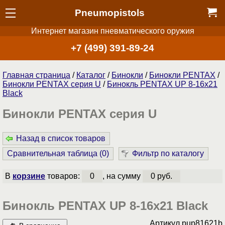
Pneumopistols
Интернет магазин пневматического оружия
+7 (499) 391-89-24
Главная страница
/
Каталог
/
Бинокли
/
Бинокли PENTAX
/
Бинокли PENTAX серия U
/
Бинокль PENTAX UP 8-16x21
Black
Бинокли PENTAX серия U
Назад в список товаров
Сравнительная таблица (
0
)
Фильтр по каталогу
В
корзине
товаров:
0
, на сумму
0 руб.
Бинокль PENTAX UP 8-16x21 Black
Артикул
pup81621b