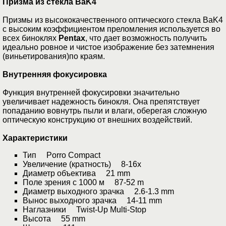
Призма из стекла BaK4
Призмы из высококачественного оптического стекла BaK4
с высоким коэффициентом преломления используется во
всех биноклях
Pentax
, что дает возможность получить
идеально ровное и чистое изображение без затемнения
(виньетирования)по краям.
Внутренняя фокусировка
Функция внутренней фокусировки значительно
увеличивает надежность бинокля. Она препятствует
попаданию вовнутрь пыли и влаги, оберегая сложную
оптическую конструкцию от внешних воздействий.
Характеристики
Тип Porro Compact
Увеличение (кратность) 8-16x
Диаметр объектива 21 mm
Поле зрения с 1000 м 87-52 m
Диаметр выходного зрачка 2.6-1.3 mm
Вынос выходного зрачка 14-11 mm
Наглазники Twist-Up Multi-Stop
Высота 55 mm