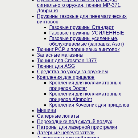
сигнального оружия, тюнинг МР-371,
Добрыня
Пружины газовые для пневматических
винтовок
Газовые пружины Стандарт
Газовые пружины УСИЛЕННЫЕ
Газовые пружины усиленные,
обслуживаемые (заправка Азот)
Тюнинг PCP и поршневых винтовок
Запасные магазины
Тюнинг для Crosman 1377
Тюнинг для ASG
Средства по уходу за оружием
Крепления для прицелов
Крепления для коллиматорных
прицелов Docter
Крепления для коллиматорных
прицелов Aimpoint
Крепления Кочевник для прицелов
Мишени
Саперные лопаты
Переходники под сжатый воздух
Патроны для лазерной пристрелки
Лазерные целеуказатели