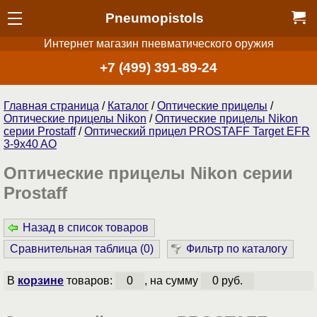
Pneumopistols
Интернет магазин пневматического оружия
+7 (499) 391-89-24
Главная страница
/
Каталог
/
Оптические прицелы
/
Оптические прицелы Nikon
/
Оптические прицелы Nikon
серии Prostaff
/
Оптический прицел PROSTAFF Target EFR
3-9x40 AO
Оптические прицелы Nikon серии
Prostaff
Назад в список товаров
Сравнительная таблица (
0
)
Фильтр по каталогу
В
корзине
товаров:
0
, на сумму
0 руб.