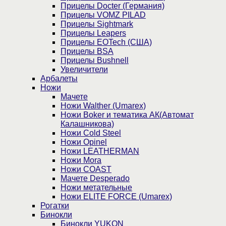
Прицелы Docter (Германия)
Прицелы VOMZ PILAD
Прицелы Sightmark
Прицелы Leapers
Прицелы EOTech (США)
Прицелы BSA
Прицелы Bushnell
Увеличители
Арбалеты
Ножи
Мачете
Ножи Walther (Umarex)
Ножи Boker и тематика АК(Автомат
Калашникова)
Ножи Cold Steel
Ножи Opinel
Ножи LEATHERMAN
Ножи Mora
Ножи COAST
Мачете Desperado
Ножи метательные
Ножи ELITE FORCE (Umarex)
Рогатки
Бинокли
Бинокли YUKON