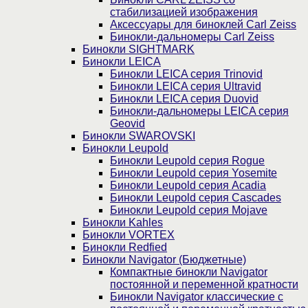
стабилизацией изображения
Аксессуары для биноклей Carl Zeiss
Бинокли-дальномеры Carl Zeiss
Бинокли SIGHTMARK
Бинокли LEICA
Бинокли LEICA серия Trinovid
Бинокли LEICA серия Ultravid
Бинокли LEICA серия Duovid
Бинокли-дальномеры LEICA серия
Geovid
Бинокли SWAROVSKI
Бинокли Leupold
Бинокли Leupold серия Rogue
Бинокли Leupold серия Yosemite
Бинокли Leupold серия Acadia
Бинокли Leupold серия Cascades
Бинокли Leupold серия Mojave
Бинокли Kahles
Бинокли VORTEX
Бинокли Redfied
Бинокли Navigator (Бюджетные)
Компактные бинокли Navigator
постоянной и переменной кратности
Бинокли Navigator классические с