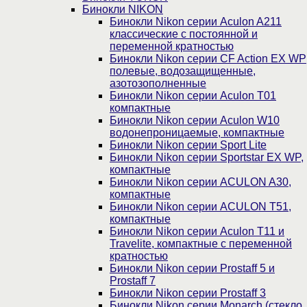
Бинокли NIKON
Бинокли Nikon серии Aculon A211
классические с постоянной и
переменной кратностью
Бинокли Nikon серии СF Action EX WP
полевые, водозащищенные,
азотозополненные
Бинокли Nikon серии Aculon T01
компактные
Бинокли Nikon серии Aculon W10
водонепроницаемые, компактные
Бинокли Nikon серии Sport Lite
Бинокли Nikon серии Sportstar EX WP,
компактные
Бинокли Nikon серии ACULON A30,
компактные
Бинокли Nikon серии ACULON Т51,
компактные
Бинокли Nikon серии Aculon T11 и
Travelite, компактные с переменной
кратностью
Бинокли Nikon серии Prostaff 5 и
Prostaff 7
Бинокли Nikon серии Prostaff 3
Бинокли Nikon серии Monarch (стекло