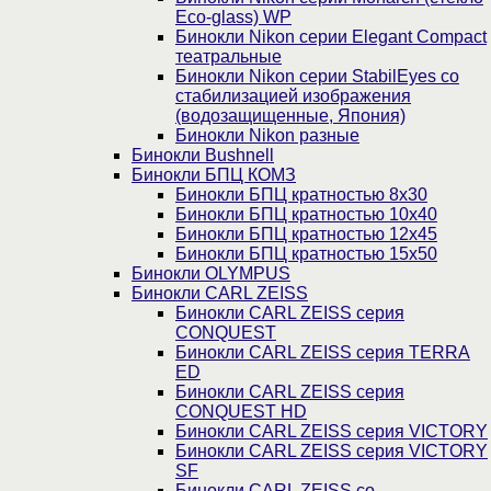
Eco-glass) WP
Бинокли Nikon серии Elegant Compact
театральные
Бинокли Nikon серии StabilEyes со
стабилизацией изображения
(водозащищенные, Япония)
Бинокли Nikon разные
Бинокли Bushnell
Бинокли БПЦ КОМЗ
Бинокли БПЦ кратностью 8х30
Бинокли БПЦ кратностью 10х40
Бинокли БПЦ кратностью 12х45
Бинокли БПЦ кратностью 15х50
Бинокли OLYMPUS
Бинокли CARL ZEISS
Бинокли CARL ZEISS серия
CONQUEST
Бинокли CARL ZEISS серия TERRA
ED
Бинокли CARL ZEISS серия
CONQUEST HD
Бинокли CARL ZEISS серия VICTORY
Бинокли CARL ZEISS серия VICTORY
SF
Бинокли CARL ZEISS со