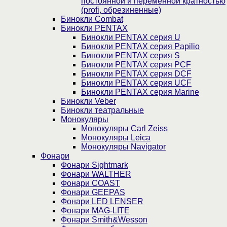
постоянной и переменной кратностью
(profi, обрезиненные)
Бинокли Combat
Бинокли PENTAX
Бинокли PENTAX серия U
Бинокли PENTAX серия Papilio
Бинокли PENTAX серия S
Бинокли PENTAX серия PCF
Бинокли PENTAX серия DCF
Бинокли PENTAX серия UCF
Бинокли PENTAX серия Marine
Бинокли Veber
Бинокли театральные
Монокуляры
Монокуляры Carl Zeiss
Монокуляры Leica
Монокуляры Navigator
Фонари
Фонари Sightmark
Фонари WALTHER
Фонари COAST
Фонари GEEPAS
Фонари LED LENSER
Фонари MAG-LITE
Фонари Smith&Wesson