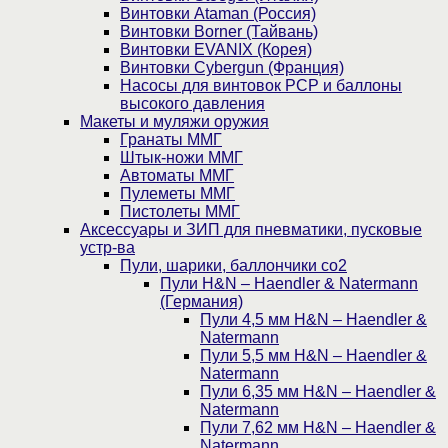
Винтовки Ataman (Россия)
Винтовки Borner (Тайвань)
Винтовки EVANIX (Корея)
Винтовки Cybergun (Франция)
Насосы для винтовок PCP и баллоны
высокого давления
Макеты и муляжи оружия
Гранаты ММГ
Штык-ножи ММГ
Автоматы ММГ
Пулеметы ММГ
Пистолеты ММГ
Аксессуары и ЗИП для пневматики, пусковые
устр-ва
Пули, шарики, баллончики со2
Пули H&N – Haendler & Natermann
(Германия)
Пули 4,5 мм H&N – Haendler &
Natermann
Пули 5,5 мм H&N – Haendler &
Natermann
Пули 6,35 мм H&N – Haendler &
Natermann
Пули 7,62 мм H&N – Haendler &
Natermann