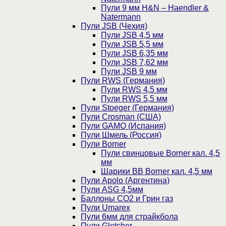
Пули 9 мм H&N – Haendler &
Natermann
Пули JSB (Чехия)
Пули JSB 4,5 мм
Пули JSB 5,5 мм
Пули JSB 6,35 мм
Пули JSB 7,62 мм
Пули JSB 9 мм
Пули RWS (Германия)
Пули RWS 4,5 мм
Пули RWS 5,5 мм
Пули Stoeger (Германия)
Пули Crosman (США)
Пули GAMO (Испания)
Пули Шмель (Россия)
Пули Borner
Пули свинцовые Borner кал. 4,5
мм
Шарики BB Borner кал. 4,5 мм
Пули Apolo (Аргентина)
Пули ASG 4,5мм
Баллоны CO2 и Грин газ
Пули Umarex
Пули 6мм для страйкбола
Пули Gletcher