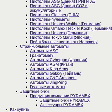
Пистолеты ASG (Дания) ГРИН-ГАЗ
Пистолеты ASG (Дания) CO2 и
аккумуляторные
Пистолеты Gletcher (США)
Пистолеты-пулеметы
Пистолеты Umarex Walther (Германия)
Пистолеты Umarex Heckler Koch (Германия)
Пистолеты Umarex (Германия)
Пистолеты Tokyo Marui (Япония)
Пейнтбольные пистолеты Hammerly
Страйкбольные автоматы
Автоматы ASG
Гранатометы
Автоматы Cybergun (Франция)
Автоматы AGM (Китай)
Автоматы King Arms
Автоматы Galaxy (Тайвань)
Автоматы G&G Armanent
Автоматы JingPeng
Гелевые автоматы
Защитные очки
Продукция компании PYRAMEX
Защитные очки PYRAMEX
Аксессуары PYRAMEX
Как купить