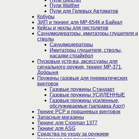
Пули Walther
Пули для Гелевых Автоматов
Кобуры
ЗИП и тюнинг для МР-654К и Байкал
Кейсы и чехлы для пистолетов
Саундмодераторы, имитаторы глушителя и
стволы
Саундмодераторы
Имитаторы глушителя, стволы,
насадки страйкбол
Пусковые устр-ва, аксессуары для
сигнального оружия, тюнинг МР-371,
Добрыня
Пружины газовые для пневматических
винтовок
Газовые пружины Стандарт
Газовые пружины УСИЛЕННЫЕ
Газовые пружины усиленные,
обслуживаемые (заправка Азот)
Тюнинг PCP и поршневых винтовок
Запасные магазины
Тюнинг для Crosman 1377
Тюнинг для ASG
Средства по уходу за оружием