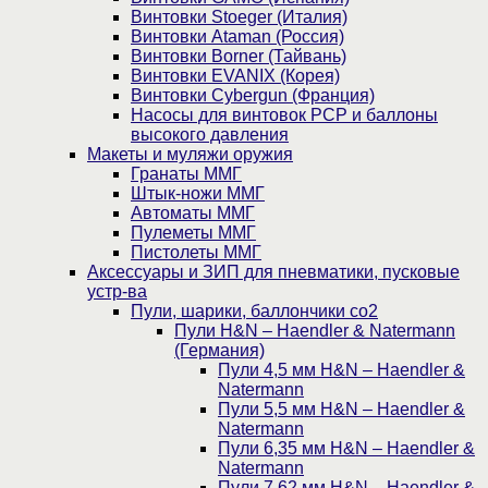
Винтовки Stoeger (Италия)
Винтовки Ataman (Россия)
Винтовки Borner (Тайвань)
Винтовки EVANIX (Корея)
Винтовки Cybergun (Франция)
Насосы для винтовок PCP и баллоны
высокого давления
Макеты и муляжи оружия
Гранаты ММГ
Штык-ножи ММГ
Автоматы ММГ
Пулеметы ММГ
Пистолеты ММГ
Аксессуары и ЗИП для пневматики, пусковые
устр-ва
Пули, шарики, баллончики со2
Пули H&N – Haendler & Natermann
(Германия)
Пули 4,5 мм H&N – Haendler &
Natermann
Пули 5,5 мм H&N – Haendler &
Natermann
Пули 6,35 мм H&N – Haendler &
Natermann
Пули 7,62 мм H&N – Haendler &