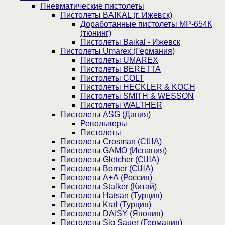
Пнев­ма­ти­чес­кие пистолеты
Пистолеты BAIKAL (г. Ижевск)
Доработанные пистолеты МР-654К
(тюнинг)
Пистолеты Baikal - Ижевск
Пистолеты Umarex (Германия)
Пистолеты UMAREX
Пистолеты BERETTA
Пистолеты COLT
Пистолеты HECKLER & KOCH
Пистолеты SMITH & WESSON
Пистолеты WALTHER
Пистолеты ASG (Дания)
Револьверы
Пистолеты
Пистолеты Crosman (США)
Пистолеты GAMO (Испания)
Пистолеты Gletcher (США)
Пистолеты Borner (США)
Пистолеты А+А (Россия)
Пистолеты Stalker (Китай)
Пистолеты Hatsan (Турция)
Пистолеты Kral (Турция)
Пистолеты DAISY (Япония)
Пистолеты Sig Sauer (Германия)