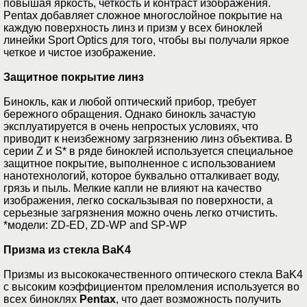
повышая яркость, четкость и контраст изображения.
Pentax добавляет сложное многослойное покрытие на
каждую поверхность линз и призм у всех биноклей
линейки Sport Optics для того, чтобы вы получали яркое
четкое и чистое изображение.
Защитное покрытие линз
Бинокль, как и любой оптический прибор, требует
бережного обращения. Однако бинокль зачастую
эксплуатируется в очень непростых условиях, что
приводит к неизбежному загрязнению линз объектива. В
серии Z и S* в ряде биноклей используется специальное
защитное покрытие, выполненное с использованием
нанотехнологий, которое буквально отталкивает воду,
грязь и пыль. Мелкие капли не влияют на качество
изображения, легко соскальзывая по поверхности, а
серьезные загрязнения можно очень легко отчистить.
*модели: ZD-ED, ZD-WP and SP-WP
Призма из стекла BaK4
Призмы из высококачественного оптического стекла BaK4
с высоким коэффициентом преломления используется во
всех биноклях
Pentax
, что дает возможность получить