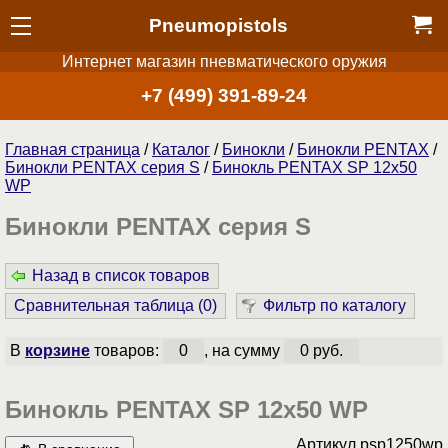
Pneumopistols
Интернет магазин пневматического оружия
+7 (499) 391-89-24
Главная страница
/
Каталог
/
Бинокли
/
Бинокли PENTAX
/
Бинокли PENTAX серия S
/
Бинокль PENTAX SP 12x50
WP
Бинокли PENTAX серия S
Назад в список товаров
Сравнительная таблица (
0
)
Фильтр по каталогу
В
корзине
товаров:
0
, на сумму
0 руб.
Бинокль PENTAX SP 12x50 WP
Артикул
psp1250wp