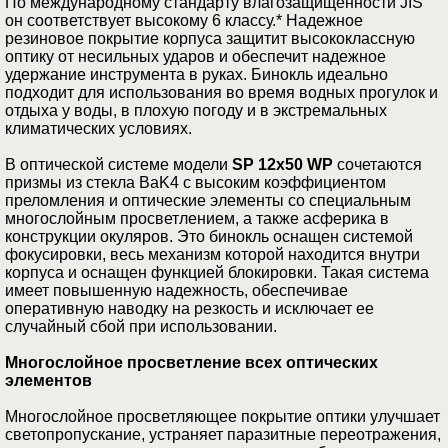
По международному стандарту влагозащищенности JIS
он соответствует высокому 6 классу.* Надежное
резиновое покрытие корпуса защитит высококлассную
оптику от несильных ударов и обеспечит надежное
удержание инструмента в руках. Бинокль идеально
подходит для использования во время водных прогулок и
отдыха у воды, в плохую погоду и в экстремальных
климатических условиях.
В оптической системе модели
SP 12x50 WP
сочетаются
призмы из стекла BaK4 с высоким коэффициентом
преломления и оптические элементы со специальным
многослойным просветлением, а также асферика в
конструкции окуляров. Это бинокль оснащен системой
фокусировки, весь механизм которой находится внутри
корпуса и оснащен функцией блокировки. Такая система
имеет повышенную надежность, обеспечивае
оперативную наводку на резкость и исключает ее
случайный сбой при использовании.
Многослойное просветление всех оптических
элементов
Многослойное просветляющее покрытие оптики улучшает
светопропускание, устраняет паразитные переотражения,