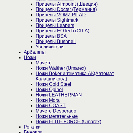
Прицелы Aimpoint (Швеция)
Прицелы Docter (Германия)
Прицелы VOMZ PILAD
Прицелы Sightmark
Прицелы Leapers
Прицелы EOTech (США)
Прицелы BSA
Прицелы Bushnell
Увеличители
Арбалеты
Ножи
Мачете
Ножи Walther (Umarex)
Ножи Boker и тематика АК(Автомат
Калашникова)
Ножи Cold Steel
Ножи Opinel
Ножи LEATHERMAN
Ножи Mora
Ножи COAST
Мачете Desperado
Ножи метательные
Ножи ELITE FORCE (Umarex)
Рогатки
Бинокли