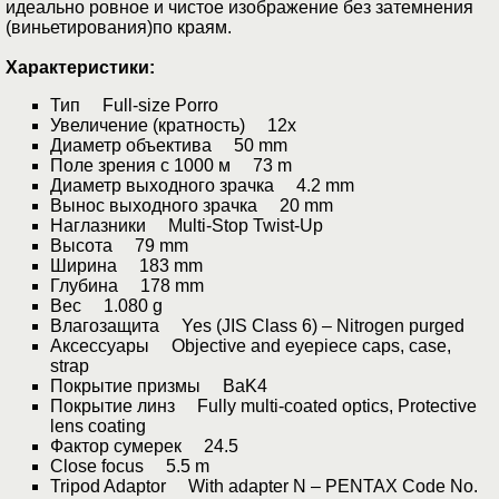
идеально ровное и чистое изображение без затемнения
(виньетирования)по краям.
Характеристики:
Тип Full-size Porro
Увеличение (кратность) 12x
Диаметр объектива 50 mm
Поле зрения с 1000 м 73 m
Диаметр выходного зрачка 4.2 mm
Вынос выходного зрачка 20 mm
Наглазники Multi-Stop Twist-Up
Высота 79 mm
Ширина 183 mm
Глубина 178 mm
Вес 1.080 g
Влагозащита Yes (JIS Class 6) – Nitrogen purged
Аксессуары Objective and eyepiece caps, case,
strap
Покрытие призмы BaK4
Покрытие линз Fully multi-coated optics, Protective
lens coating
Фактор сумерек 24.5
Close focus 5.5 m
Tripod Adaptor With adapter N – PENTAX Code No.