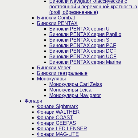
Бинокли Navigator классические с
постоянной и переменной кратностью
(profi, обрезиненные)
Бинокли Combat
Бинокли PENTAX
Бинокли PENTAX серия U
Бинокли PENTAX серия Papilio
Бинокли PENTAX серия S
Бинокли PENTAX серия PCF
Бинокли PENTAX серия DCF
Бинокли PENTAX серия UCF
Бинокли PENTAX серия Marine
Бинокли Veber
Бинокли театральные
Монокуляры
Монокуляры Carl Zeiss
Монокуляры Leica
Монокуляры Navigator
Фонари
Фонари Sightmark
Фонари WALTHER
Фонари COAST
Фонари GEEPAS
Фонари LED LENSER
Фонари MAG-LITE