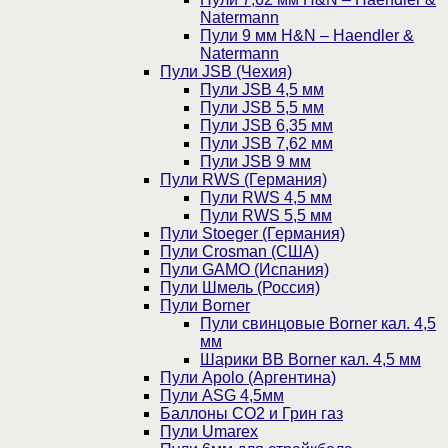
Natermann
Пули 9 мм H&N – Haendler &
Natermann
Пули JSB (Чехия)
Пули JSB 4,5 мм
Пули JSB 5,5 мм
Пули JSB 6,35 мм
Пули JSB 7,62 мм
Пули JSB 9 мм
Пули RWS (Германия)
Пули RWS 4,5 мм
Пули RWS 5,5 мм
Пули Stoeger (Германия)
Пули Crosman (США)
Пули GAMO (Испания)
Пули Шмель (Россия)
Пули Borner
Пули свинцовые Borner кал. 4,5
мм
Шарики BB Borner кал. 4,5 мм
Пули Apolo (Аргентина)
Пули ASG 4,5мм
Баллоны CO2 и Грин газ
Пули Umarex