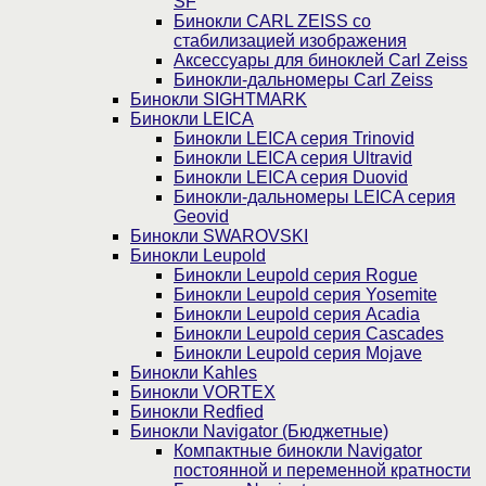
SF
Бинокли CARL ZEISS со
стабилизацией изображения
Аксессуары для биноклей Carl Zeiss
Бинокли-дальномеры Carl Zeiss
Бинокли SIGHTMARK
Бинокли LEICA
Бинокли LEICA серия Trinovid
Бинокли LEICA серия Ultravid
Бинокли LEICA серия Duovid
Бинокли-дальномеры LEICA серия
Geovid
Бинокли SWAROVSKI
Бинокли Leupold
Бинокли Leupold серия Rogue
Бинокли Leupold серия Yosemite
Бинокли Leupold серия Acadia
Бинокли Leupold серия Cascades
Бинокли Leupold серия Mojave
Бинокли Kahles
Бинокли VORTEX
Бинокли Redfied
Бинокли Navigator (Бюджетные)
Компактные бинокли Navigator
постоянной и переменной кратности