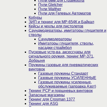
Пули 6мм для страйкбола
Пули Gletcher
Пули Walther
Пули для Гелевых Автоматов
Кобуры
ЗИП и тюнинг для МР-654К и Байкал
Кейсы и чехлы для пистолетов
Саундмодераторы, имитаторы глушителя и
стволы
Саундмодераторы
Имитаторы глушителя, стволы,
насадки страйкбол
Пусковые устр-ва, аксессуары для
сигнального оружия, тюнинг МР-371,
Добрыня
Пружины газовые для пневматических
винтовок
Газовые пружины Стандарт
Газовые пружины УСИЛЕННЫЕ
Газовые пружины усиленные,
обслуживаемые (заправка Азот)
Тюнинг PCP и поршневых винтовок
Запасные магазины
Тюнинг для Crosman 1377
Тюнинг для ASG