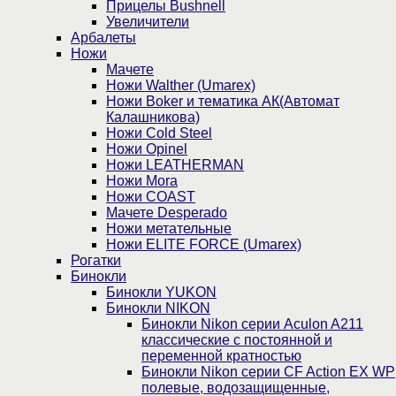
Прицелы Bushnell
Увеличители
Арбалеты
Ножи
Мачете
Ножи Walther (Umarex)
Ножи Boker и тематика АК(Автомат
Калашникова)
Ножи Cold Steel
Ножи Opinel
Ножи LEATHERMAN
Ножи Mora
Ножи COAST
Мачете Desperado
Ножи метательные
Ножи ELITE FORCE (Umarex)
Рогатки
Бинокли
Бинокли YUKON
Бинокли NIKON
Бинокли Nikon серии Aculon A211
классические с постоянной и
переменной кратностью
Бинокли Nikon серии СF Action EX WP
полевые, водозащищенные,