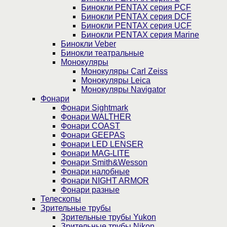
Бинокли PENTAX серия PCF
Бинокли PENTAX серия DCF
Бинокли PENTAX серия UCF
Бинокли PENTAX серия Marine
Бинокли Veber
Бинокли театральные
Монокуляры
Монокуляры Carl Zeiss
Монокуляры Leica
Монокуляры Navigator
Фонари
Фонари Sightmark
Фонари WALTHER
Фонари COAST
Фонари GEEPAS
Фонари LED LENSER
Фонари MAG-LITE
Фонари Smith&Wesson
Фонари налобные
Фонари NIGHT ARMOR
Фонари разные
Телескопы
Зрительные трубы
Зрительные трубы Yukon
Зрительные трубы Nikon