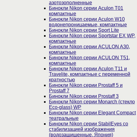
азотозополненные
Бинокли Nikon серии Aculon T01
компактные
Бинокли Nikon серии Aculon W10
водонепроницаемые, компактные
Бинокли Nikon серии Sport Lite
Бинокли Nikon серии Sportstar EX WP,
компактные
Бинокли Nikon серии ACULON A30,
компактные
Бинокли Nikon серии ACULON Т51,
компактные
Бинокли Nikon серии Aculon T11 и
Travelite, компактные с переменной
кратностью
Бинокли Nikon серии Prostaff 5 и
Prostaff 7
Бинокли Nikon серии Prostaff 3
Бинокли Nikon серии Monarch (стекло
Eco-glass) WP
Бинокли Nikon серии Elegant Compact
театральные
Бинокли Nikon серии StabilEyes со
стабилизацией изображения
(водозащищенные, Япония)