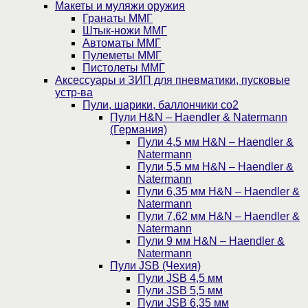
Макеты и муляжи оружия
Гранаты ММГ
Штык-ножи ММГ
Автоматы ММГ
Пулеметы ММГ
Пистолеты ММГ
Аксессуары и ЗИП для пневматики, пусковые
устр-ва
Пули, шарики, баллончики со2
Пули H&N – Haendler & Natermann
(Германия)
Пули 4,5 мм H&N – Haendler &
Natermann
Пули 5,5 мм H&N – Haendler &
Natermann
Пули 6,35 мм H&N – Haendler &
Natermann
Пули 7,62 мм H&N – Haendler &
Natermann
Пули 9 мм H&N – Haendler &
Natermann
Пули JSB (Чехия)
Пули JSB 4,5 мм
Пули JSB 5,5 мм
Пули JSB 6,35 мм