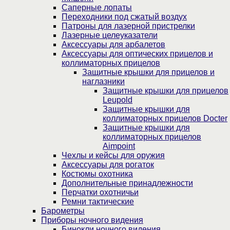
Саперные лопаты
Переходники под сжатый воздух
Патроны для лазерной пристрелки
Лазерные целеуказатели
Аксессуары для арбалетов
Аксессуары для оптических прицелов и
коллиматорных прицелов
Защитные крышки для прицелов и
наглазники
Защитные крышки для прицелов
Leupold
Защитные крышки для
коллиматорных прицелов Docter
Защитные крышки для
коллиматорных прицелов
Aimpoint
Чехлы и кейсы для оружия
Аксессуары для рогаток
Костюмы охотника
Дополнительные принадлежности
Перчатки охотничьи
Ремни тактические
Барометры
Приборы ночного видения
Бинокли ночного видения