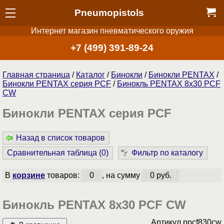
Pneumopistols
Интернет магазин пневматического оружия
+7 (499) 391-89-24
Главная страница
/
Каталог
/
Бинокли
/
Бинокли PENTAX
/
Бинокли PENTAX серия PCF
/
Бинокль PENTAX 8x30 PCF
CW
Бинокли PENTAX серия PCF
Назад в список товаров
Сравнительная таблица (
0
)
Фильтр по каталогу
В
корзине
товаров:
0
, на сумму
0 руб.
Бинокль PENTAX 8x30 PCF CW
Артикул
ppcf830cw