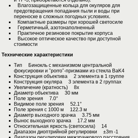
Влагозащищенные кольца для окуляров для
предотвращения попадания пыли и воды при
переноске в сложных погодных условиях.
Компактные размеры при хорошей светосиле
Герметичный, азотонаполненный
Практичное резиновое покрытие корпуса
Высокое оптическое качество при доступной
стоимости
Технические характеристики
Тип Бинокль с механизмом центральной
фокусировки и "porro"-призмами из стекла BaK4
Конструкция объектива 2 элемента в 1 группе
Конструкция окуляра 3 элемента в 2 группах
Увеличение (кратность) 8x
Диаметр объектива 30 мм
Поле зрения 7.0°
Видимое поле зрения 52.1°
Поле зрения с 1000 м 122.3 м
Диаметр выходного зрачка 3.75 мм
Вынос выходного зрачка 17.2 мм
Относительная яркость (светосила) 14
Диапазон диоптрийной регулировки ±3m -1
Диапазон регулировки межзрачкового расстояния