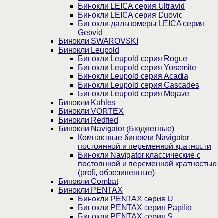
Бинокли LEICA серия Ultravid
Бинокли LEICA серия Duovid
Бинокли-дальномеры LEICA серия
Geovid
Бинокли SWAROVSKI
Бинокли Leupold
Бинокли Leupold серия Rogue
Бинокли Leupold серия Yosemite
Бинокли Leupold серия Acadia
Бинокли Leupold серия Cascades
Бинокли Leupold серия Mojave
Бинокли Kahles
Бинокли VORTEX
Бинокли Redfied
Бинокли Navigator (Бюджетные)
Компактные бинокли Navigator
постоянной и переменной кратности
Бинокли Navigator классические с
постоянной и переменной кратностью
(profi, обрезиненные)
Бинокли Combat
Бинокли PENTAX
Бинокли PENTAX серия U
Бинокли PENTAX серия Papilio
Бинокли PENTAX серия S