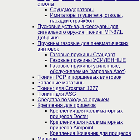
стволы
Саундмодераторы
Имитаторы глушителя, стволы,
насадки страйкбол
Пусковые устр-ва, аксессуары для
сигнального оружия, тюнинг МР-371,
Добрыня
Пружины газовые для пневматических
винтовок
Газовые пружины Стандарт
Газовые пружины УСИЛЕННЫЕ
Газовые пружины усиленные,
обслуживаемые (заправка Азот)
Тюнинг PCP и поршневых винтовок
Запасные магазины
Тюнинг для Crosman 1377
Тюнинг для ASG
Средства по уходу за оружием
Крепления для прицелов
Крепления для коллиматорных
прицелов Docter
Крепления для коллиматорных
прицелов Aimpoint
Крепления Кочевник для прицелов
Мишени