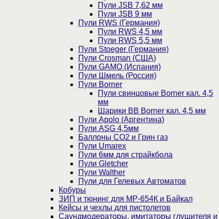
Пули JSB 7,62 мм
Пули JSB 9 мм
Пули RWS (Германия)
Пули RWS 4,5 мм
Пули RWS 5,5 мм
Пули Stoeger (Германия)
Пули Crosman (США)
Пули GAMO (Испания)
Пули Шмель (Россия)
Пули Borner
Пули свинцовые Borner кал. 4,5
мм
Шарики BB Borner кал. 4,5 мм
Пули Apolo (Аргентина)
Пули ASG 4,5мм
Баллоны CO2 и Грин газ
Пули Umarex
Пули 6мм для страйкбола
Пули Gletcher
Пули Walther
Пули для Гелевых Автоматов
Кобуры
ЗИП и тюнинг для МР-654К и Байкал
Кейсы и чехлы для пистолетов
Саундмодераторы, имитаторы глушителя и