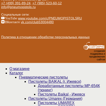
+7 (499) 391-89-24
,
+7 (985) 523-60-12
info@pneumopistols.ru
Социальные сети:
YouTube
www.youtube.com/c/PNEUMOPISTOLSRU
ВКонтакте
vk.com/club53004480
Политика в отношении обработки персональных данных
создание
поддержка и
продвижение
сайтов
О магазине
Каталог
Пнев­ма­ти­чес­кие пистолеты
Пистолеты BAIKAL (г. Ижевск)
Доработанные пистолеты МР-654К
(тюнинг)
Пистолеты Baikal - Ижевск
Пистолеты Umarex (Германия)
Пистолеты UMAREX