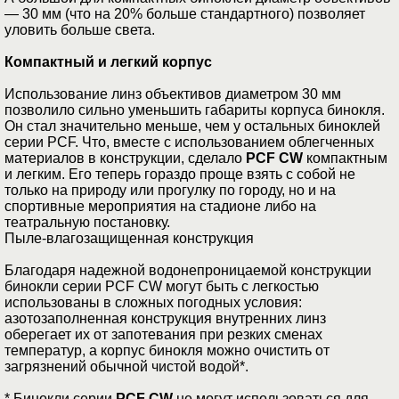
— 30 мм (что на 20% больше стандартного) позволяет
уловить больше света.
Компактный и легкий корпус
Использование линз объективов диаметром 30 мм
позволило сильно уменьшить габариты корпуса бинокля.
Он стал значительно меньше, чем у остальных биноклей
серии PCF. Что, вместе с использованием облегченных
материалов в конструкции, сделало
PCF CW
компактным
и легким. Его теперь гораздо проще взять с собой не
только на природу или прогулку по городу, но и на
спортивные мероприятия на стадионе либо на
театральную постановку.
Пыле-влагозащищенная конструкция
Благодаря надежной водонепроницаемой конструкции
бинокли серии PCF CW могут быть с легкостью
использованы в сложных погодных условия:
азотозаполненная конструкция внутренних линз
оберегает их от запотевания при резких сменах
температур, а корпус бинокля можно очистить от
загрязнений обычной чистой водой*.
* Бинокли серии
PCF CW
не могут использоваться для