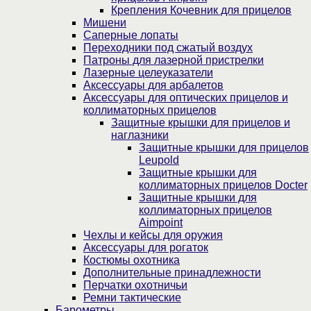
Крепления Кочевник для прицелов
Мишени
Саперные лопаты
Переходники под сжатый воздух
Патроны для лазерной пристрелки
Лазерные целеуказатели
Аксессуары для арбалетов
Аксессуары для оптических прицелов и
коллиматорных прицелов
Защитные крышки для прицелов и
наглазники
Защитные крышки для прицелов
Leupold
Защитные крышки для
коллиматорных прицелов Docter
Защитные крышки для
коллиматорных прицелов
Aimpoint
Чехлы и кейсы для оружия
Аксессуары для рогаток
Костюмы охотника
Дополнительные принадлежности
Перчатки охотничьи
Ремни тактические
Барометры