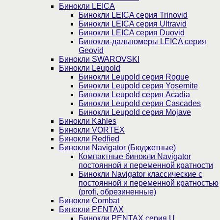
Бинокли LEICA
Бинокли LEICA серия Trinovid
Бинокли LEICA серия Ultravid
Бинокли LEICA серия Duovid
Бинокли-дальномеры LEICA серия
Geovid
Бинокли SWAROVSKI
Бинокли Leupold
Бинокли Leupold серия Rogue
Бинокли Leupold серия Yosemite
Бинокли Leupold серия Acadia
Бинокли Leupold серия Cascades
Бинокли Leupold серия Mojave
Бинокли Kahles
Бинокли VORTEX
Бинокли Redfied
Бинокли Navigator (Бюджетные)
Компактные бинокли Navigator
постоянной и переменной кратности
Бинокли Navigator классические с
постоянной и переменной кратностью
(profi, обрезиненные)
Бинокли Combat
Бинокли PENTAX
Бинокли PENTAX серия U