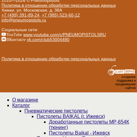
2010—2026 © Pneumopistols
Политика в отношении обработки персональных данных
Химки, ул. Московская, д. 38А
+7 (499) 391-89-24
,
+7 (985) 523-60-12
info@pneumopistols.ru
Социальные сети:
YouTube
www.youtube.com/c/PNEUMOPISTOLSRU
ВКонтакте
vk.com/club53004480
Политика в отношении обработки персональных данных
создание
поддержка и
продвижение
сайтов
О магазине
Каталог
Пнев­ма­ти­чес­кие пистолеты
Пистолеты BAIKAL (г. Ижевск)
Доработанные пистолеты МР-654К
(тюнинг)
Пистолеты Baikal - Ижевск