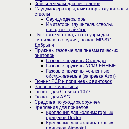
Кейсы и чехлы для пистолетов
Саундмодераторы, имитаторы глушителя и
стволы
Саундмодераторы
Имитаторы глушителя, стволы,
насадки страйкбол
Пусковые устр-ва, аксессуары для
сигнального оружия, тюнинг МР-371,
Добрыня
Пружины газовые для пневматических
винтовок
Газовые пружины Стандарт
Газовые пружины УСИЛЕННЫЕ
Газовые пружины усиленные,
обслуживаемые (заправка Азот)
Тюнинг PCP и поршневых винтовок
Запасные магазины
Тюнинг для Crosman 1377
Тюнинг для ASG
Средства по уходу за оружием
Крепления для прицелов
Крепления для коллиматорных
прицелов Docter
Крепления для коллиматорных
прицелов Aimpoint