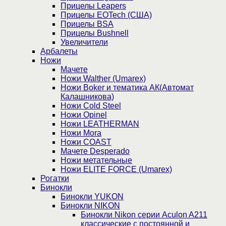
Прицелы Leapers
Прицелы EOTech (США)
Прицелы BSA
Прицелы Bushnell
Увеличители
Арбалеты
Ножи
Мачете
Ножи Walther (Umarex)
Ножи Boker и тематика АК(Автомат
Калашникова)
Ножи Cold Steel
Ножи Opinel
Ножи LEATHERMAN
Ножи Mora
Ножи COAST
Мачете Desperado
Ножи метательные
Ножи ELITE FORCE (Umarex)
Рогатки
Бинокли
Бинокли YUKON
Бинокли NIKON
Бинокли Nikon серии Aculon A211
классические с постоянной и