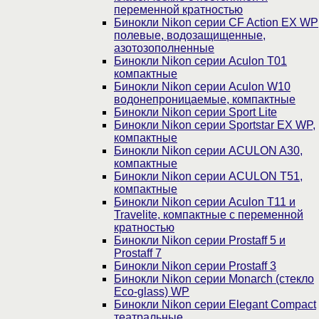
переменной кратностью
Бинокли Nikon серии СF Action EX WP
полевые, водозащищенные,
азотозополненные
Бинокли Nikon серии Aculon T01
компактные
Бинокли Nikon серии Aculon W10
водонепроницаемые, компактные
Бинокли Nikon серии Sport Lite
Бинокли Nikon серии Sportstar EX WP,
компактные
Бинокли Nikon серии ACULON A30,
компактные
Бинокли Nikon серии ACULON Т51,
компактные
Бинокли Nikon серии Aculon T11 и
Travelite, компактные с переменной
кратностью
Бинокли Nikon серии Prostaff 5 и
Prostaff 7
Бинокли Nikon серии Prostaff 3
Бинокли Nikon серии Monarch (стекло
Eco-glass) WP
Бинокли Nikon серии Elegant Compact
театральные