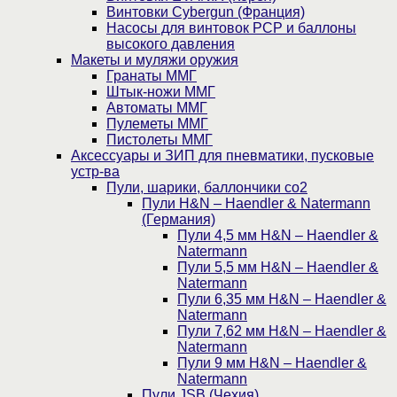
Винтовки Cybergun (Франция)
Насосы для винтовок PCP и баллоны
высокого давления
Макеты и муляжи оружия
Гранаты ММГ
Штык-ножи ММГ
Автоматы ММГ
Пулеметы ММГ
Пистолеты ММГ
Аксессуары и ЗИП для пневматики, пусковые
устр-ва
Пули, шарики, баллончики со2
Пули H&N – Haendler & Natermann
(Германия)
Пули 4,5 мм H&N – Haendler &
Natermann
Пули 5,5 мм H&N – Haendler &
Natermann
Пули 6,35 мм H&N – Haendler &
Natermann
Пули 7,62 мм H&N – Haendler &
Natermann
Пули 9 мм H&N – Haendler &
Natermann
Пули JSB (Чехия)