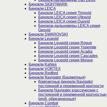
Бинокли SIGHTMARK
Бинокли LEICA
Бинокли LEICA серия Trinovid
Бинокли LEICA серия Ultravid
Бинокли LEICA серия Duovid
Бинокли-дальномеры LEICA серия
Geovid
Бинокли SWAROVSKI
Бинокли Leupold
Бинокли Leupold серия Rogue
Бинокли Leupold серия Yosemite
Бинокли Leupold серия Acadia
Бинокли Leupold серия Cascades
Бинокли Leupold серия Mojave
Бинокли Kahles
Бинокли VORTEX
Бинокли Redfied
Бинокли Navigator (Бюджетные)
Компактные бинокли Navigator
постоянной и переменной кратности
Бинокли Navigator классические с
постоянной и переменной кратностью
(profi, обрезиненные)
Бинокли Combat