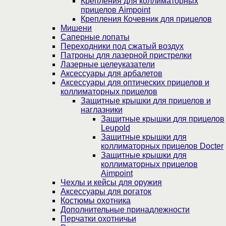
Крепления для коллиматорных
прицелов Aimpoint
Крепления Кочевник для прицелов
Мишени
Саперные лопаты
Переходники под сжатый воздух
Патроны для лазерной пристрелки
Лазерные целеуказатели
Аксессуары для арбалетов
Аксессуары для оптических прицелов и
коллиматорных прицелов
Защитные крышки для прицелов и
наглазники
Защитные крышки для прицелов
Leupold
Защитные крышки для
коллиматорных прицелов Docter
Защитные крышки для
коллиматорных прицелов
Aimpoint
Чехлы и кейсы для оружия
Аксессуары для рогаток
Костюмы охотника
Дополнительные принадлежности
Перчатки охотничьи