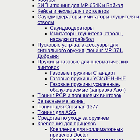
ЗИП и тюнинг для МР-654К и Байкал
Кейсы и чехлы для пистолетов
Саундмодераторы, имитаторы глушителя и
стволы
Саундмодераторы
Имитаторы глушителя, стволы,
насадки страйкбол
Пусковые устр-ва, аксессуары для
сигнального оружия, тюнинг МР-371,
Добрыня
Пружины газовые для пневматических
винтовок
Газовые пружины Стандарт
Газовые пружины УСИЛЕННЫЕ
Газовые пружины усиленные,
обслуживаемые (заправка Азот)
Тюнинг PCP и поршневых винтовок
Запасные магазины
Тюнинг для Crosman 1377
Тюнинг для ASG
Средства по уходу за оружием
Крепления для прицелов
Крепления для коллиматорных
прицелов Docter