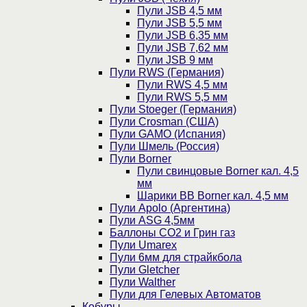
Пули JSB 4,5 мм
Пули JSB 5,5 мм
Пули JSB 6,35 мм
Пули JSB 7,62 мм
Пули JSB 9 мм
Пули RWS (Германия)
Пули RWS 4,5 мм
Пули RWS 5,5 мм
Пули Stoeger (Германия)
Пули Crosman (США)
Пули GAMO (Испания)
Пули Шмель (Россия)
Пули Borner
Пули свинцовые Borner кал. 4,5
мм
Шарики BB Borner кал. 4,5 мм
Пули Apolo (Аргентина)
Пули ASG 4,5мм
Баллоны CO2 и Грин газ
Пули Umarex
Пули 6мм для страйкбола
Пули Gletcher
Пули Walther
Пули для Гелевых Автоматов
Кобуры