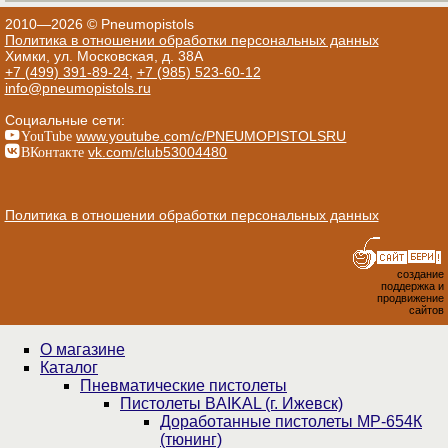
2010—2026 © Pneumopistols
Политика в отношении обработки персональных данных
Химки, ул. Московская, д. 38А
+7 (499) 391-89-24
,
+7 (985) 523-60-12
info@pneumopistols.ru
Социальные сети:
YouTube
www.youtube.com/c/PNEUMOPISTOLSRU
ВКонтакте
vk.com/club53004480
Политика в отношении обработки персональных данных
создание
поддержка и
продвижение
сайтов
О магазине
Каталог
Пнев­ма­ти­чес­кие пистолеты
Пистолеты BAIKAL (г. Ижевск)
Доработанные пистолеты МР-654К
(тюнинг)