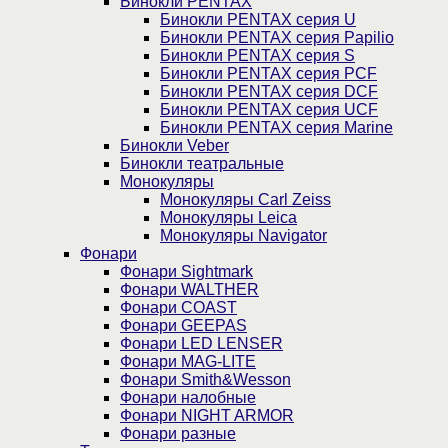
Бинокли PENTAX
Бинокли PENTAX серия U
Бинокли PENTAX серия Papilio
Бинокли PENTAX серия S
Бинокли PENTAX серия PCF
Бинокли PENTAX серия DCF
Бинокли PENTAX серия UCF
Бинокли PENTAX серия Marine
Бинокли Veber
Бинокли театральные
Монокуляры
Монокуляры Carl Zeiss
Монокуляры Leica
Монокуляры Navigator
Фонари
Фонари Sightmark
Фонари WALTHER
Фонари COAST
Фонари GEEPAS
Фонари LED LENSER
Фонари MAG-LITE
Фонари Smith&Wesson
Фонари налобные
Фонари NIGHT ARMOR
Фонари разные