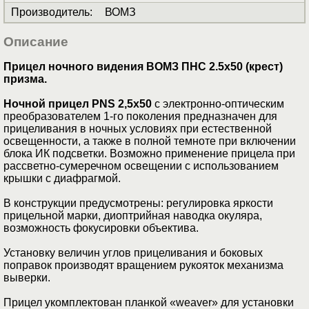
Производитель
:
ВОМЗ
Описание
Прицел ночного видения ВОМЗ ПНС 2.5х50 (крест)
призма.
Ночной прицел PNS 2,5x50
c электронно-оптическим
преобразователем 1-го поколения предназначен для
прицеливания в ночных условиях при естественной
освещенности, а также в полной темноте при включении
блока ИК подсветки. Возможно применение прицела при
рассветно-сумеречном освещении с использованием
крышки с диафрагмой.
В конструкции предусмотрены: регулировка яркости
прицельной марки, диоптрийная наводка окуляра,
возможность фокусировки объектива.
Установку величин углов прицеливания и боковых
поправок производят вращением рукояток механизма
выверки.
Прицел укомплектован планкой «weaver» для установки