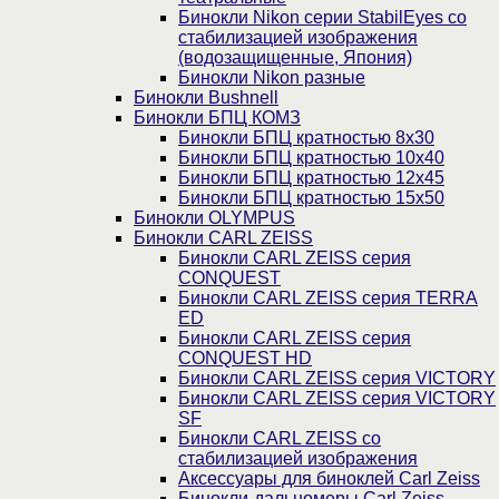
Бинокли Nikon серии StabilEyes со
стабилизацией изображения
(водозащищенные, Япония)
Бинокли Nikon разные
Бинокли Bushnell
Бинокли БПЦ КОМЗ
Бинокли БПЦ кратностью 8х30
Бинокли БПЦ кратностью 10х40
Бинокли БПЦ кратностью 12х45
Бинокли БПЦ кратностью 15х50
Бинокли OLYMPUS
Бинокли CARL ZEISS
Бинокли CARL ZEISS серия
CONQUEST
Бинокли CARL ZEISS серия TERRA
ED
Бинокли CARL ZEISS серия
CONQUEST HD
Бинокли CARL ZEISS серия VICTORY
Бинокли CARL ZEISS серия VICTORY
SF
Бинокли CARL ZEISS со
стабилизацией изображения
Аксессуары для биноклей Carl Zeiss
Бинокли-дальномеры Carl Zeiss