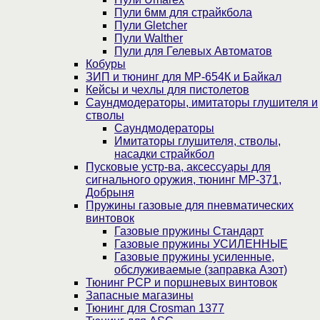
Пули 6мм для страйкбола
Пули Gletcher
Пули Walther
Пули для Гелевых Автоматов
Кобуры
ЗИП и тюнинг для МР-654К и Байкал
Кейсы и чехлы для пистолетов
Саундмодераторы, имитаторы глушителя и
стволы
Саундмодераторы
Имитаторы глушителя, стволы,
насадки страйкбол
Пусковые устр-ва, аксессуары для
сигнального оружия, тюнинг МР-371,
Добрыня
Пружины газовые для пневматических
винтовок
Газовые пружины Стандарт
Газовые пружины УСИЛЕННЫЕ
Газовые пружины усиленные,
обслуживаемые (заправка Азот)
Тюнинг PCP и поршневых винтовок
Запасные магазины
Тюнинг для Crosman 1377