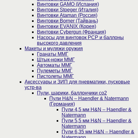
Винтовки GAMO (Испания)
Винтовки Stoeger (Италия)
Винтовки Ataman (Россия)
Винтовки Borner (Тайвань)
Винтовки EVANIX (Корея)
Винтовки Cybergun (Франция)
Насосы для винтовок PCP и баллоны
высокого давления
Макеты и муляжи оружия
Гранаты ММГ
Штык-ножи ММГ
Автоматы ММГ
Пулеметы ММГ
Пистолеты ММГ
Аксессуары и ЗИП для пневматики, пусковые
устр-ва
Пули, шарики, баллончики со2
Пули H&N – Haendler & Natermann
(Германия)
Пули 4,5 мм H&N – Haendler &
Natermann
Пули 5,5 мм H&N – Haendler &
Natermann
Пули 6,35 мм H&N – Haendler &
Natermann