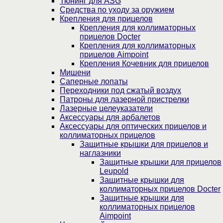
Тюнинг для ASG
Средства по уходу за оружием
Крепления для прицелов
Крепления для коллиматорных
прицелов Docter
Крепления для коллиматорных
прицелов Aimpoint
Крепления Кочевник для прицелов
Мишени
Саперные лопаты
Переходники под сжатый воздух
Патроны для лазерной пристрелки
Лазерные целеуказатели
Аксессуары для арбалетов
Аксессуары для оптических прицелов и
коллиматорных прицелов
Защитные крышки для прицелов и
наглазники
Защитные крышки для прицелов
Leupold
Защитные крышки для
коллиматорных прицелов Docter
Защитные крышки для
коллиматорных прицелов
Aimpoint