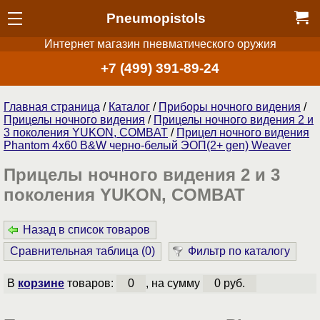
Pneumopistols
Интернет магазин пневматического оружия
+7 (499) 391-89-24
Главная страница
/
Каталог
/
Приборы ночного видения
/
Прицелы ночного видения
/
Прицелы ночного видения 2 и
3 поколения YUKON, COMBAT
/
Прицел ночного видения
Phantom 4x60 B&W черно-белый ЭОП(2+ gen) Weaver
Прицелы ночного видения 2 и 3
поколения YUKON, COMBAT
Назад в список товаров
Сравнительная таблица (
0
)
Фильтр по каталогу
В
корзине
товаров:
0
, на сумму
0 руб.