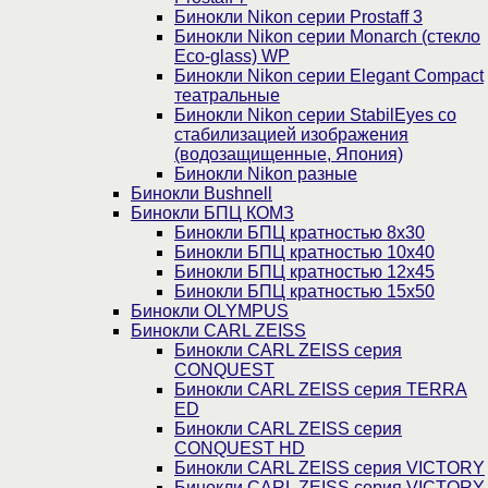
Бинокли Nikon серии Prostaff 3
Бинокли Nikon серии Monarch (стекло
Eco-glass) WP
Бинокли Nikon серии Elegant Compact
театральные
Бинокли Nikon серии StabilEyes со
стабилизацией изображения
(водозащищенные, Япония)
Бинокли Nikon разные
Бинокли Bushnell
Бинокли БПЦ КОМЗ
Бинокли БПЦ кратностью 8х30
Бинокли БПЦ кратностью 10х40
Бинокли БПЦ кратностью 12х45
Бинокли БПЦ кратностью 15х50
Бинокли OLYMPUS
Бинокли CARL ZEISS
Бинокли CARL ZEISS серия
CONQUEST
Бинокли CARL ZEISS серия TERRA
ED
Бинокли CARL ZEISS серия
CONQUEST HD
Бинокли CARL ZEISS серия VICTORY
Бинокли CARL ZEISS серия VICTORY