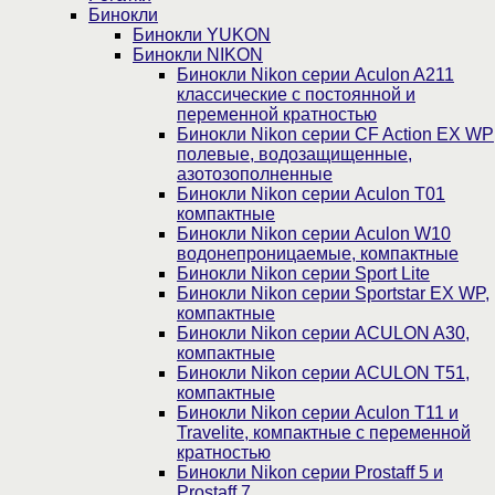
Бинокли
Бинокли YUKON
Бинокли NIKON
Бинокли Nikon серии Aculon A211
классические с постоянной и
переменной кратностью
Бинокли Nikon серии СF Action EX WP
полевые, водозащищенные,
азотозополненные
Бинокли Nikon серии Aculon T01
компактные
Бинокли Nikon серии Aculon W10
водонепроницаемые, компактные
Бинокли Nikon серии Sport Lite
Бинокли Nikon серии Sportstar EX WP,
компактные
Бинокли Nikon серии ACULON A30,
компактные
Бинокли Nikon серии ACULON Т51,
компактные
Бинокли Nikon серии Aculon T11 и
Travelite, компактные с переменной
кратностью
Бинокли Nikon серии Prostaff 5 и
Prostaff 7