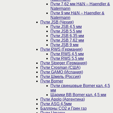
Пули 7,62 мм H&N – Haendler &
Natermann
Пули 9 мм H&N – Haendler &
Natermann
Пули JSB (Чехия)
Пули JSB 4,5 мм
Пули JSB 5,5 мм
Пули JSB 6,35 мм
Пули JSB 7,62 мм
Пули JSB 9 мм
Пули RWS (Германия)
Пули RWS 4,5 мм
Пули RWS 5,5 мм
Пули Stoeger (Германия)
Пули Crosman (США)
Пули GAMO (Испания)
Пули Шмель (Россия)
Пули Borner
Пули свинцовые Borner кал. 4,5
мм
Шарики BB Borner кал. 4,5 мм
Пули Apolo (Аргентина)
Пули ASG 4,5мм
Баллоны CO2 и Грин газ
Пули Umarex