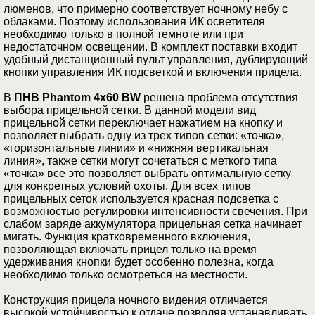
люменов, что примерно соответствует ночному небу с
облаками. Поэтому использования ИК осветителя
необходимо только в полной темноте или при
недостаточном освещении. В комплект поставки входит
удобный дистанционный пульт управления, дублирующий
кнопки управления ИК подсветкой и включения прицела.
В
ПНВ Phantom 4x60 BW
решена проблема отсутствия
выбора прицельной сетки. В данной модели вид
прицельной сетки переключает нажатием на кнопку и
позволяет выбрать одну из трех типов сетки: «точка»,
«горизонтальные линии» и «нижняя вертикальная
линия», также сетки могут сочетаться с меткого типа
«точка» все это позволяет выбрать оптимальную сетку
для конкретных условий охоты. Для всех типов
прицельных сеток используется красная подсветка с
возможностью регулировки интенсивности свечения. При
слабом заряде аккумулятора прицельная сетка начинает
мигать. Функция кратковременного включения,
позволяющая включать прицел только на время
удерживания кнопки будет особенно полезна, когда
необходимо только осмотреться на местности.
Конструкция прицела ночного видения отличается
высокой устойчивостью к отдаче позволяя устанавливать