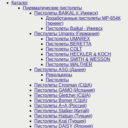
Каталог
Пнев­ма­ти­чес­кие пистолеты
Пистолеты BAIKAL (г. Ижевск)
Доработанные пистолеты МР-654К
(тюнинг)
Пистолеты Baikal - Ижевск
Пистолеты Umarex (Германия)
Пистолеты UMAREX
Пистолеты BERETTA
Пистолеты COLT
Пистолеты HECKLER & KOCH
Пистолеты SMITH & WESSON
Пистолеты WALTHER
Пистолеты ASG (Дания)
Револьверы
Пистолеты
Пистолеты Crosman (США)
Пистолеты GAMO (Испания)
Пистолеты Gletcher (США)
Пистолеты Borner (США)
Пистолеты А+А (Россия)
Пистолеты Stalker (Китай)
Пистолеты Hatsan (Турция)
Пистолеты Kral (Турция)
Пистолеты DAISY (Япония)