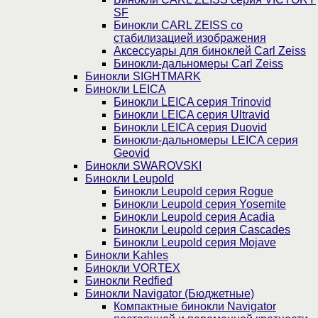
SF
Бинокли CARL ZEISS со
стабилизацией изображения
Аксессуары для биноклей Carl Zeiss
Бинокли-дальномеры Carl Zeiss
Бинокли SIGHTMARK
Бинокли LEICA
Бинокли LEICA серия Trinovid
Бинокли LEICA серия Ultravid
Бинокли LEICA серия Duovid
Бинокли-дальномеры LEICA серия
Geovid
Бинокли SWAROVSKI
Бинокли Leupold
Бинокли Leupold серия Rogue
Бинокли Leupold серия Yosemite
Бинокли Leupold серия Acadia
Бинокли Leupold серия Cascades
Бинокли Leupold серия Mojave
Бинокли Kahles
Бинокли VORTEX
Бинокли Redfied
Бинокли Navigator (Бюджетные)
Компактные бинокли Navigator