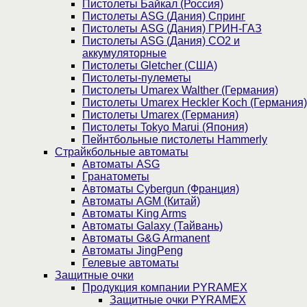
Пистолеты Байкал (Россия)
Пистолеты ASG (Дания) Спринг
Пистолеты ASG (Дания) ГРИН-ГАЗ
Пистолеты ASG (Дания) CO2 и
аккумуляторные
Пистолеты Gletcher (США)
Пистолеты-пулеметы
Пистолеты Umarex Walther (Германия)
Пистолеты Umarex Heckler Koch (Германия)
Пистолеты Umarex (Германия)
Пистолеты Tokyo Marui (Япония)
Пейнтбольные пистолеты Hammerly
Страйкбольные автоматы
Автоматы ASG
Гранатометы
Автоматы Cybergun (Франция)
Автоматы AGM (Китай)
Автоматы King Arms
Автоматы Galaxy (Тайвань)
Автоматы G&G Armanent
Автоматы JingPeng
Гелевые автоматы
Защитные очки
Продукция компании PYRAMEX
Защитные очки PYRAMEX