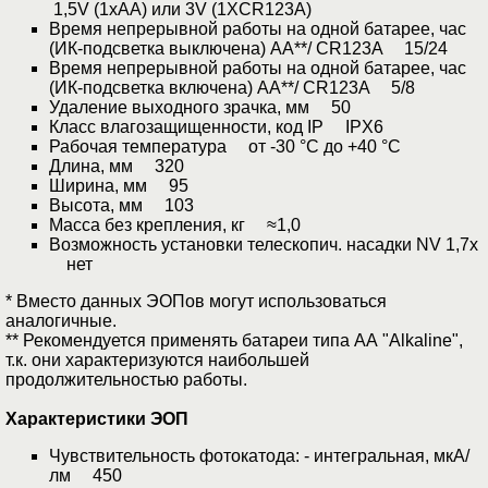
1,5V (1хАА) или 3V (1XCR123A)
Время непрерывной работы на одной батарее, час
(ИК-подсветка выключена) АА**/ CR123A 15/24
Время непрерывной работы на одной батарее, час
(ИК-подсветка включена) АА**/ CR123A 5/8
Удаление выходного зрачка, мм 50
Класс влагозащищенности, код IP IPX6
Рабочая температура от -30 °С до +40 °С
Длина, мм 320
Ширина, мм 95
Высота, мм 103
Масса без крепления, кг ≈1,0
Возможность установки телескопич. насадки NV 1,7х
нет
* Вместо данных ЭОПов могут использоваться
аналогичные.
** Рекомендуется применять батареи типа АА "Alkaline",
т.к. они характеризуются наибольшей
продолжительностью работы.
Характеристики ЭОП
Чувствительность фотокатода: - интегральная, мкА/
лм 450