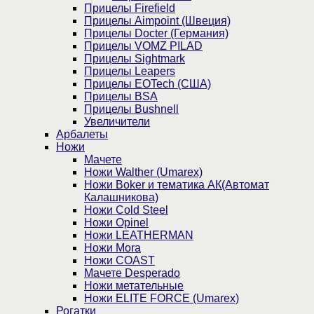
Прицелы Firefield
Прицелы Aimpoint (Швеция)
Прицелы Docter (Германия)
Прицелы VOMZ PILAD
Прицелы Sightmark
Прицелы Leapers
Прицелы EOTech (США)
Прицелы BSA
Прицелы Bushnell
Увеличители
Арбалеты
Ножи
Мачете
Ножи Walther (Umarex)
Ножи Boker и тематика АК(Автомат
Калашникова)
Ножи Cold Steel
Ножи Opinel
Ножи LEATHERMAN
Ножи Mora
Ножи COAST
Мачете Desperado
Ножи метательные
Ножи ELITE FORCE (Umarex)
Рогатки