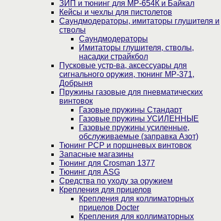
ЗИП и тюнинг для МР-654К и Байкал
Кейсы и чехлы для пистолетов
Саундмодераторы, имитаторы глушителя и
стволы
Саундмодераторы
Имитаторы глушителя, стволы,
насадки страйкбол
Пусковые устр-ва, аксессуары для
сигнального оружия, тюнинг МР-371,
Добрыня
Пружины газовые для пневматических
винтовок
Газовые пружины Стандарт
Газовые пружины УСИЛЕННЫЕ
Газовые пружины усиленные,
обслуживаемые (заправка Азот)
Тюнинг PCP и поршневых винтовок
Запасные магазины
Тюнинг для Crosman 1377
Тюнинг для ASG
Средства по уходу за оружием
Крепления для прицелов
Крепления для коллиматорных
прицелов Docter
Крепления для коллиматорных