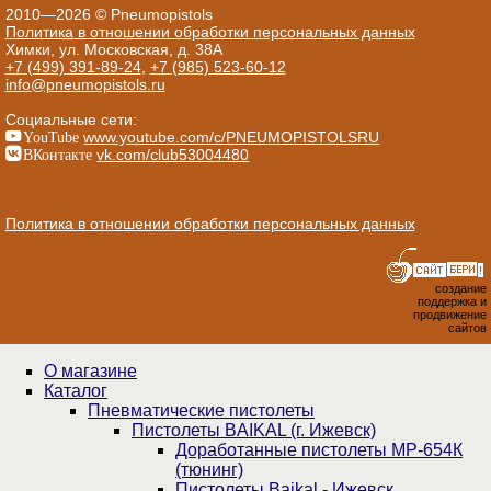
2010—2026 © Pneumopistols
Политика в отношении обработки персональных данных
Химки, ул. Московская, д. 38А
+7 (499) 391-89-24
,
+7 (985) 523-60-12
info@pneumopistols.ru
Социальные сети:
YouTube
www.youtube.com/c/PNEUMOPISTOLSRU
ВКонтакте
vk.com/club53004480
Политика в отношении обработки персональных данных
создание
поддержка и
продвижение
сайтов
О магазине
Каталог
Пнев­ма­ти­чес­кие пистолеты
Пистолеты BAIKAL (г. Ижевск)
Доработанные пистолеты МР-654К
(тюнинг)
Пистолеты Baikal - Ижевск