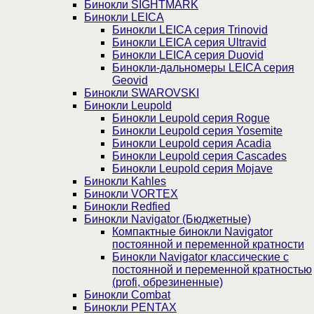
Бинокли SIGHTMARK
Бинокли LEICA
Бинокли LEICA серия Trinovid
Бинокли LEICA серия Ultravid
Бинокли LEICA серия Duovid
Бинокли-дальномеры LEICA серия
Geovid
Бинокли SWAROVSKI
Бинокли Leupold
Бинокли Leupold серия Rogue
Бинокли Leupold серия Yosemite
Бинокли Leupold серия Acadia
Бинокли Leupold серия Cascades
Бинокли Leupold серия Mojave
Бинокли Kahles
Бинокли VORTEX
Бинокли Redfied
Бинокли Navigator (Бюджетные)
Компактные бинокли Navigator
постоянной и переменной кратности
Бинокли Navigator классические с
постоянной и переменной кратностью
(profi, обрезиненные)
Бинокли Combat
Бинокли PENTAX