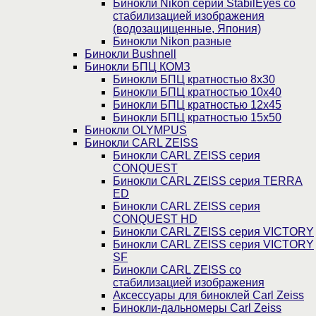
Бинокли Nikon серии StabilEyes со
стабилизацией изображения
(водозащищенные, Япония)
Бинокли Nikon разные
Бинокли Bushnell
Бинокли БПЦ КОМЗ
Бинокли БПЦ кратностью 8х30
Бинокли БПЦ кратностью 10х40
Бинокли БПЦ кратностью 12х45
Бинокли БПЦ кратностью 15х50
Бинокли OLYMPUS
Бинокли CARL ZEISS
Бинокли CARL ZEISS серия
CONQUEST
Бинокли CARL ZEISS серия TERRA
ED
Бинокли CARL ZEISS серия
CONQUEST HD
Бинокли CARL ZEISS серия VICTORY
Бинокли CARL ZEISS серия VICTORY
SF
Бинокли CARL ZEISS со
стабилизацией изображения
Аксессуары для биноклей Carl Zeiss
Бинокли-дальномеры Carl Zeiss