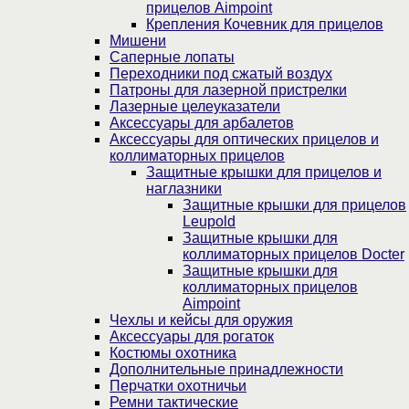
прицелов Aimpoint
Крепления Кочевник для прицелов
Мишени
Саперные лопаты
Переходники под сжатый воздух
Патроны для лазерной пристрелки
Лазерные целеуказатели
Аксессуары для арбалетов
Аксессуары для оптических прицелов и
коллиматорных прицелов
Защитные крышки для прицелов и
наглазники
Защитные крышки для прицелов
Leupold
Защитные крышки для
коллиматорных прицелов Docter
Защитные крышки для
коллиматорных прицелов
Aimpoint
Чехлы и кейсы для оружия
Аксессуары для рогаток
Костюмы охотника
Дополнительные принадлежности
Перчатки охотничьи
Ремни тактические