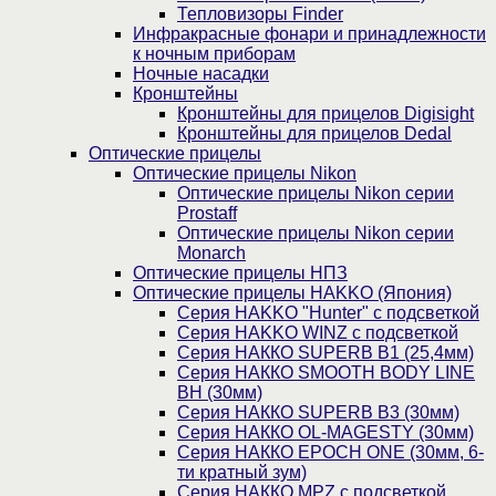
Тепловизоры Finder
Инфракрасные фонари и принадлежности
к ночным приборам
Ночные насадки
Кронштейны
Кронштейны для прицелов Digisight
Кронштейны для прицелов Dedal
Оптические прицелы
Оптические прицелы Nikon
Оптические прицелы Nikon серии
Prostaff
Оптические прицелы Nikon серии
Monarch
Оптические прицелы НПЗ
Оптические прицелы HAKKO (Япония)
Cерия HAKKO "Hunter" с подсветкой
Серия НAKKO WINZ с подсветкой
Серия НАККО SUPERB B1 (25,4мм)
Серия НАККО SMOOTH BODY LINE
BH (30мм)
Серия НАККО SUPERB B3 (30мм)
Серия НАККО OL-MAGESTY (30мм)
Серия НАККО EPOCH ONE (30мм, 6-
ти кратный зум)
Серия НАККО MPZ с подсветкой