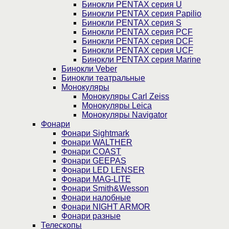
Бинокли PENTAX серия U
Бинокли PENTAX серия Papilio
Бинокли PENTAX серия S
Бинокли PENTAX серия PCF
Бинокли PENTAX серия DCF
Бинокли PENTAX серия UCF
Бинокли PENTAX серия Marine
Бинокли Veber
Бинокли театральные
Монокуляры
Монокуляры Carl Zeiss
Монокуляры Leica
Монокуляры Navigator
Фонари
Фонари Sightmark
Фонари WALTHER
Фонари COAST
Фонари GEEPAS
Фонари LED LENSER
Фонари MAG-LITE
Фонари Smith&Wesson
Фонари налобные
Фонари NIGHT ARMOR
Фонари разные
Телескопы