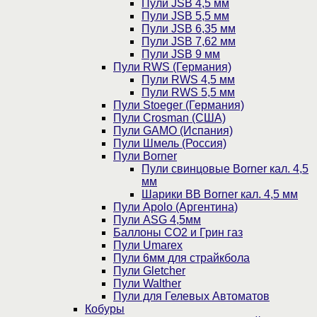
Пули JSB 4,5 мм
Пули JSB 5,5 мм
Пули JSB 6,35 мм
Пули JSB 7,62 мм
Пули JSB 9 мм
Пули RWS (Германия)
Пули RWS 4,5 мм
Пули RWS 5,5 мм
Пули Stoeger (Германия)
Пули Crosman (США)
Пули GAMO (Испания)
Пули Шмель (Россия)
Пули Borner
Пули свинцовые Borner кал. 4,5
мм
Шарики BB Borner кал. 4,5 мм
Пули Apolo (Аргентина)
Пули ASG 4,5мм
Баллоны CO2 и Грин газ
Пули Umarex
Пули 6мм для страйкбола
Пули Gletcher
Пули Walther
Пули для Гелевых Автоматов
Кобуры