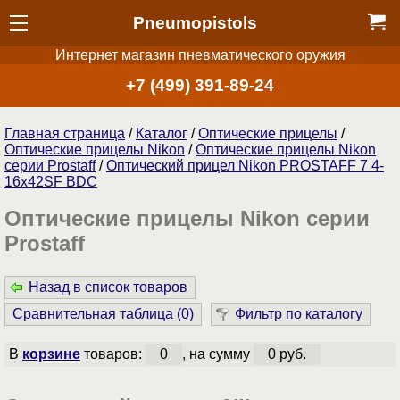
Pneumopistols
Интернет магазин пневматического оружия
+7 (499) 391-89-24
Главная страница
/
Каталог
/
Оптические прицелы
/
Оптические прицелы Nikon
/
Оптические прицелы Nikon
серии Prostaff
/
Оптический прицел Nikon PROSTAFF 7 4-
16x42SF BDC
Оптические прицелы Nikon серии
Prostaff
Назад в список товаров
Сравнительная таблица (
0
)
Фильтр по каталогу
В
корзине
товаров:
0
, на сумму
0 руб.