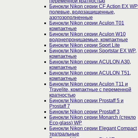
переменной кратностью
Бинокли Nikon серии СF Action EX WP
полевые, водозащищенные,
азотозополненные
Бинокли Nikon серии Aculon T01
компактные
Бинокли Nikon серии Aculon W10
водонепроницаемые, компактные
Бинокли Nikon серии Sport Lite
Бинокли Nikon серии Sportstar EX WP,
компактные
Бинокли Nikon серии ACULON A30,
компактные
Бинокли Nikon серии ACULON Т51,
компактные
Бинокли Nikon серии Aculon T11 и
Travelite, компактные с переменной
кратностью
Бинокли Nikon серии Prostaff 5 и
Prostaff 7
Бинокли Nikon серии Prostaff 3
Бинокли Nikon серии Monarch (стекло
Eco-glass) WP
Бинокли Nikon серии Elegant Compact
театральные