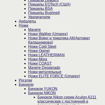
Прицелы Leapers
Прицелы EOTech (США)
Прицелы BSA
Прицелы Bushnell
Увеличители
Арбалеты
Ножи
Мачете
Ножи Walther (Umarex)
Ножи Boker и тематика АК(Автомат
Калашникова)
Ножи Cold Steel
Ножи Opinel
Ножи LEATHERMAN
Ножи Mora
Ножи COAST
Мачете Desperado
Ножи метательные
Ножи ELITE FORCE (Umarex)
Рогатки
Бинокли
Бинокли YUKON
Бинокли NIKON
Бинокли Nikon серии Aculon A211
классические с постоянной и