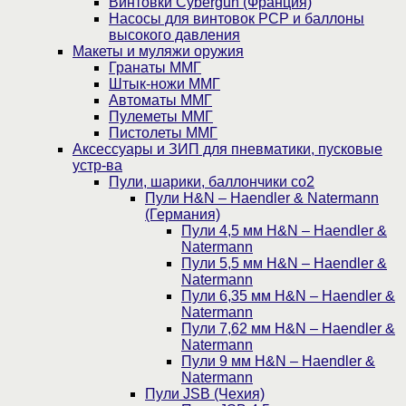
Винтовки Cybergun (Франция)
Насосы для винтовок PCP и баллоны
высокого давления
Макеты и муляжи оружия
Гранаты ММГ
Штык-ножи ММГ
Автоматы ММГ
Пулеметы ММГ
Пистолеты ММГ
Аксессуары и ЗИП для пневматики, пусковые
устр-ва
Пули, шарики, баллончики со2
Пули H&N – Haendler & Natermann
(Германия)
Пули 4,5 мм H&N – Haendler &
Natermann
Пули 5,5 мм H&N – Haendler &
Natermann
Пули 6,35 мм H&N – Haendler &
Natermann
Пули 7,62 мм H&N – Haendler &
Natermann
Пули 9 мм H&N – Haendler &
Natermann
Пули JSB (Чехия)