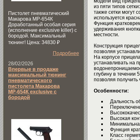
модели вид прицель
из пяти типов сетки
также сетки могут с
Пистолет пневматический
используется красн
Макарова МР-654К
Функция кратковре
Доработанный особая серия
удерживания кнопки
(исполнение exclusive killer) с
местности.
бородой. Максимальный
тюнинг! Цена: 34830
₽
Конструкция прицел
позволяя устанавли
Подробнее
На корпусе прицел
устанавливать на п
28/02/2026
водонепроницаемос
Впервые в продаже
глубину в течении 
максимальный тюнинг
позволяя получить 
пневматического
пистолета Макарова
Особенности:
МР-654К exclusive с
бородой
Дальность об
Переключения
Высококачес
Высокая контр
Минимальная 
Функция крат
Класс гермет