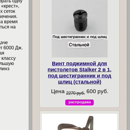
брать одну
 «крест»,
х сеток
вечения.
на время
ться на
даче
т 6000 Дж.
ая
 классу
Винт поджимной для
ольшую
линз
пистолетов Stalker 2 в 1,
под шестигранник и под
шлиц (стальной)
Цена
600 руб.
2270 руб.
распродажа