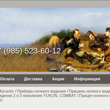
 (985) 523-60-12
Оплата
Доставка
Акции
Информация
Каталог
/
Приборы ночного видения
/
Прицелы ночного вид
идения 2 и 3 поколения YUKON, COMBAT
/
Прицел ночного
er