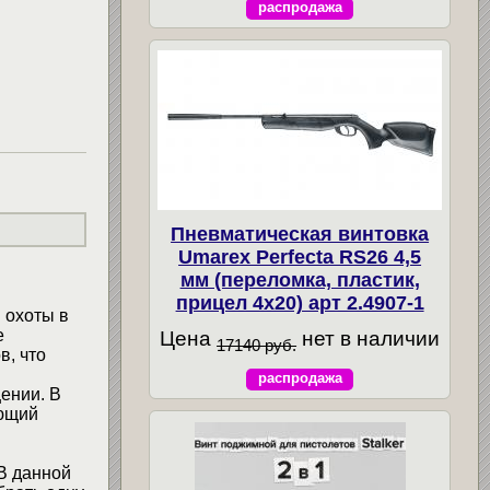
распродажа
Пневматическая винтовка
Umarex Perfecta RS26 4,5
мм (переломка, пластик,
прицел 4x20) арт 2.4907-1
 охоты в
е
Цена
нет в наличии
17140 руб.
в, что
распродажа
ении. В
ующий
В данной