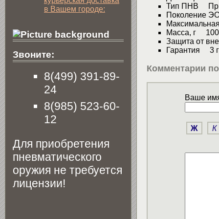
курьерская доставка
Тип ПНВ Пр
в Вашем городе:
Поколение 
Максимальная
Масса, г 100
Защита от вн
Гарантия 3 г
Звоните:
Комментарии по
8(499) 391-89-
24
Ваше имя
8(985) 523-60-
12
Ж
К
Для приобретения
пневматического
оружия не требуется
лицензии!