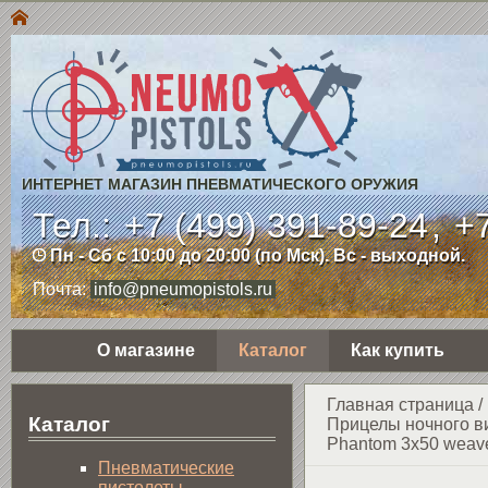
ИНТЕРНЕТ МАГАЗИН ПНЕВМАТИЧЕСКОГО ОРУЖИЯ
Тел.:
+7 (499) 391-89-24
,
+7
Пн - Сб с 10:00 до 20:00 (по Мск). Вс - выходной.
Почта:
info@pneumopistols.ru
О магазине
Каталог
Как купить
Главная страница
/
Каталог
Прицелы ночного в
Phantom 3x50 weav
Пнев­ма­ти­чес­кие
пистолеты