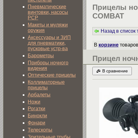
Прицелы но
Пневматические
винтовки, насосы
COMBAT
PCP
Макеты и муляжи
оружия
Назад в список
Аксессуары и ЗИП
для пневматики,
В
корзине
товаро
пусковые устр-ва
Барометры
Прицел ночн
Приборы ночного
видения
В сравнение
Оптические прицелы
Коллиматорные
прицелы
Арбалеты
Ножи
Рогатки
Бинокли
Фонари
Телескопы
Зрительные трубы