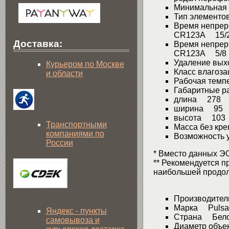
Минимальная 
Тип элементов
Время непреры
CR123A 15/
Доставка:
Время непреры
CR123A 5/8
Удаление вых
Курьером по Москве
Класс влагоз
и области
Рабочая темпе
Габаритные р
длина 278
ширина 95
высота 103
Транспортными
Масса без кре
компаниями по
Возможность у
России
* Вместо данных Э
** Рекомендуется пр
наибольшей продол
Производител
Марка Pulsa
Яндекс - пункты
Страна Бело
самовывоза и
Диаметр объ