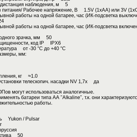
дистанция наблюдения, м 5
 питания/ Рабочее напряжение, В 1.5V (1хАА) или 3V (1
вной работы на одной батарее, час (ИК-подсветка выключе
24
вной работы на одной батарее, час (ИК-подсветка включен
одного зрачка, мм 50
ащищенности, код IP IPX6
ратура от -30 °С до +40 °С
азмеры, мм:
пления, кг ≈1.0
становки телескопич. насадки NV 1,7х да
ОПов могут использоваться аналогичные.
именять батареи типа АА "Alkaline", т.к. они характеризуют
жительностью работы.
ь Yukon / Pulsar
r
руссия
ектива 50