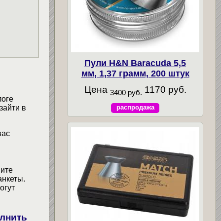
Пули H&N Baracuda 5,5
мм, 1,37 грамм, 200 штук
Цена
1170 руб.
3400 руб.
логе
зайти в
распродажа
вас
мите
анкеты.
огут
лнить