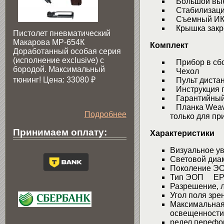
Большой выб
Стабилизации
Съемный ИК 
Крышка закре
Пистолет пневматический
Макарова МР-654К
Комплект
Доработанный особая серия
(исполнение exclusive) c
Прибор в сб
бородой. Максимальный
Чехол
тюнинг! Цена: 33080
₽
Пульт дистан
Инструкция п
Гарантийный
Планка Weave
Подробнее
только для пр
Принимаем оплату:
Характеристики
Визуальное у
Световой диа
Поколение 
Тип ЭОП EP
Разрешение, 
Угол поля зре
Максимальная
освещенности 
редел перефо