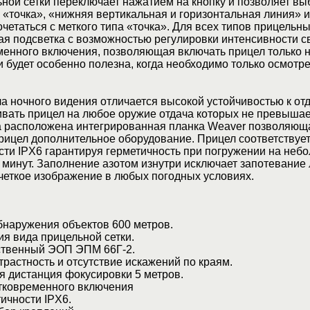
ной сетки переключает нажатием на кнопку и позволяет вы
: «точка», «нижняя вертикальная и горизонтальная линия» и
очетаться с меткого типа «точка». Для всех типов прицельны
ая подсветка с возможностью регулировки интенсивности с
менного включения, позволяющая включать прицел только 
 будет особенно полезна, когда необходимо только осмотре
а ночного видения отличается высокой устойчивостью к от
вать прицел на любое оружие отдача которых не превышае
а расположена интегрированная планка Weaver позволяющ
рицел дополнительное оборудование. Прицел соответствует
ти IPX6 гарантируя герметичность при погружении на неб
5 минут. Заполнение азотом изнутри исключает запотевание 
четкое изображение в любых погодных условиях.
наружения объектов 600 метров.
 вида прицельной сетки.
твенный ЭОП ЭПМ 66Г-2.
астность и отсутствие искажений по краям.
дистанция фокусировки 5 метров.
ковременного включения
ичности IPX6.