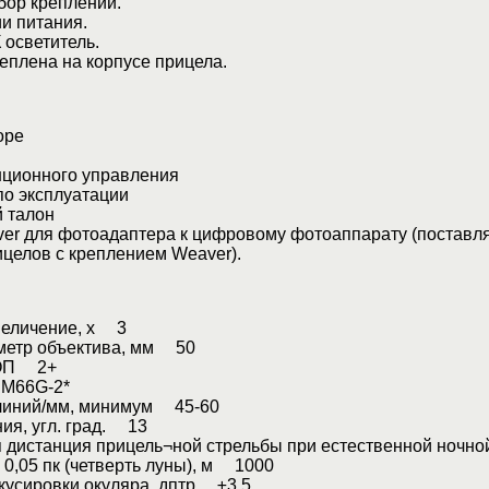
ор креплений.
 питания.
осветитель.
плена на корпусе прицела.
оре
ционного управления
о эксплуатации
 талон
r для фотоадаптера к цифровому фотоаппарату (поставл
ицелов с креплением Weaver).
величение, х 3
метр объектива, мм 50
ЭОП 2+
M66G-2*
линий/мм, минимум 45-60
ния, угл. град. 13
 дистанция прицель¬ной стрельбы при естественной ночно
0,05 пк (четверть луны), м 1000
кусировки окуляра, дптр ±3,5