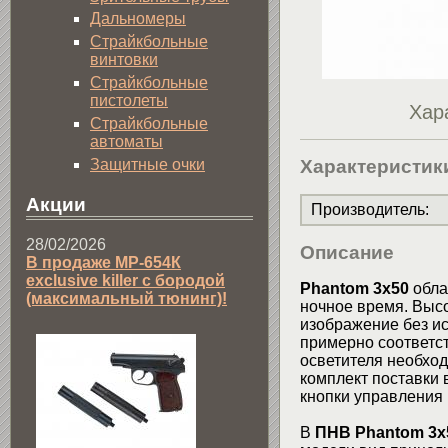
Дальномеры
Страйкбольные
винтовки
Страйкбольные
пистолеты
Хар
Страйкбольные
автоматы
Защитные очки
Характеристик
Акции
Производитель
:
28/02/2026
Описание
В продаже МР-654К
exclusive killer с бородой
Phantom 3x50
обла
(максимальный тюнинг)!
ночное время. Высо
изображение без ис
примерно соответст
осветителя необход
комплект поставки
кнопки управления 
В
ПНВ Phantom 3x