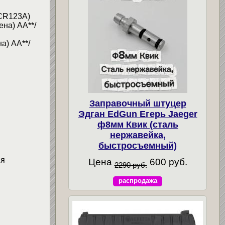
xCR123A)
на) АА**/
а) АА**/
Заправочный штуцер
Эдган EdGun Егерь Jaeger
ф8мм Квик (сталь
нержавейка,
быстросъемный)
ся
Цена
600 руб.
2290 руб.
распродажа