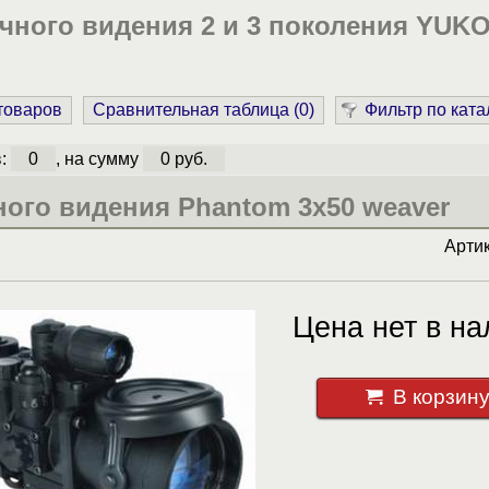
чного видения 2 и 3 поколения YUKO
 товаров
Сравнительная таблица (
0
)
Фильтр по ката
в:
0
, на сумму
0 руб.
ого видения Phantom 3x50 weaver
Арти
Цена нет в на
В корзин