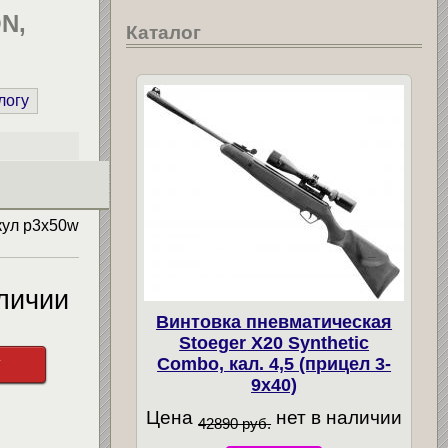
N,
Каталог
логу
кул
p3x50w
личии
Винтовка пневматическая
Stoeger X20 Synthetic
у
Combo, кал. 4,5 (прицел 3-
9х40)
Цена
нет в наличии
42890 руб.