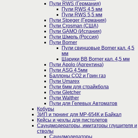
Пули RWS (Германия)
Пули RWS 4,5 мм
Пули RWS 5,5 мм
Пули Stoeger (Германия)
Пули Crosman (США)
Пули GAMO (Испания)
Пули Шмель (Россия)
Пули Borner
Пули свинцовые Borner кал. 4,5
мм
Шарики BB Borner кал. 4,5 мм
Пули Apolo (Аргентина)
Пули ASG 4,5мм
Баллоны CO2 и Грин газ
Пули Umarex
Пули 6мм для страйкбола
Пули Gletcher
Пули Walther
Пули для Гелевых Автоматов
Кобуры
ЗИП и тюнинг для МР-654К и Байкал
Кейсы и чехлы для пистолетов
Саундмодераторы, имитаторы глушителя и
стволы
Саундмодераторы