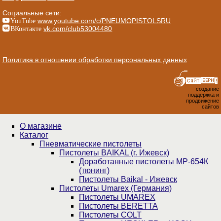
Социальные сети:
YouTube
www.youtube.com/c/PNEUMOPISTOLSRU
ВКонтакте
vk.com/club53004480
Политика в отношении обработки персональных данных
создание
поддержка и
продвижение
сайтов
О магазине
Каталог
Пнев­ма­ти­чес­кие пистолеты
Пистолеты BAIKAL (г. Ижевск)
Доработанные пистолеты МР-654К
(тюнинг)
Пистолеты Baikal - Ижевск
Пистолеты Umarex (Германия)
Пистолеты UMAREX
Пистолеты BERETTA
Пистолеты COLT