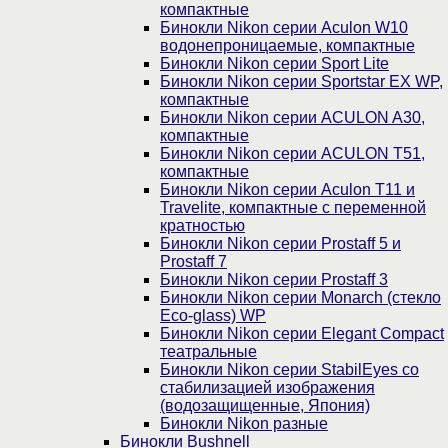
компактные
Бинокли Nikon серии Aculon W10
водонепроницаемые, компактные
Бинокли Nikon серии Sport Lite
Бинокли Nikon серии Sportstar EX WP,
компактные
Бинокли Nikon серии ACULON A30,
компактные
Бинокли Nikon серии ACULON Т51,
компактные
Бинокли Nikon серии Aculon T11 и
Travelite, компактные с переменной
кратностью
Бинокли Nikon серии Prostaff 5 и
Prostaff 7
Бинокли Nikon серии Prostaff 3
Бинокли Nikon серии Monarch (стекло
Eco-glass) WP
Бинокли Nikon серии Elegant Compact
театральные
Бинокли Nikon серии StabilEyes со
стабилизацией изображения
(водозащищенные, Япония)
Бинокли Nikon разные
Бинокли Bushnell