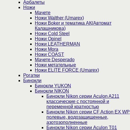
Арбалеты
Ножи
Мачете
Ножи Walther (Umarex)
Ножи Boker и тематика АК(Автомат
Калашникова)
Ножи Cold Steel
Ножи Opinel
Ножи LEATHERMAN
Ножи Mora
Ножи COAST
Мачете Desperado
Ножи метательные
Ножи ELITE FORCE (Umarex)
Рогатки
Бинокли
Бинокли YUKON
Бинокли NIKON
Бинокли Nikon серии Aculon A211
классические с постоянной и
переменной кратностью
Бинокли Nikon серии СF Action EX WP
полевые, водозащищенные,
азотозополненные
Бинокли Nikon серии Aculon T01