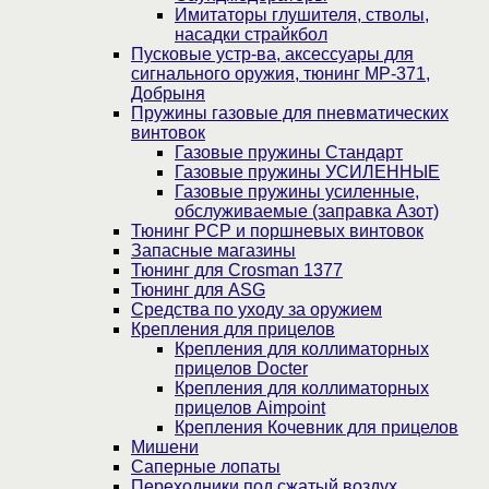
Имитаторы глушителя, стволы,
насадки страйкбол
Пусковые устр-ва, аксессуары для
сигнального оружия, тюнинг МР-371,
Добрыня
Пружины газовые для пневматических
винтовок
Газовые пружины Стандарт
Газовые пружины УСИЛЕННЫЕ
Газовые пружины усиленные,
обслуживаемые (заправка Азот)
Тюнинг PCP и поршневых винтовок
Запасные магазины
Тюнинг для Crosman 1377
Тюнинг для ASG
Средства по уходу за оружием
Крепления для прицелов
Крепления для коллиматорных
прицелов Docter
Крепления для коллиматорных
прицелов Aimpoint
Крепления Кочевник для прицелов
Мишени
Саперные лопаты
Переходники под сжатый воздух