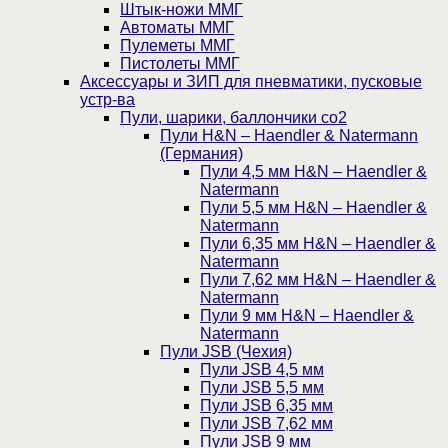
Штык-ножи ММГ
Автоматы ММГ
Пулеметы ММГ
Пистолеты ММГ
Аксессуары и ЗИП для пневматики, пусковые
устр-ва
Пули, шарики, баллончики со2
Пули H&N – Haendler & Natermann
(Германия)
Пули 4,5 мм H&N – Haendler &
Natermann
Пули 5,5 мм H&N – Haendler &
Natermann
Пули 6,35 мм H&N – Haendler &
Natermann
Пули 7,62 мм H&N – Haendler &
Natermann
Пули 9 мм H&N – Haendler &
Natermann
Пули JSB (Чехия)
Пули JSB 4,5 мм
Пули JSB 5,5 мм
Пули JSB 6,35 мм
Пули JSB 7,62 мм
Пули JSB 9 мм