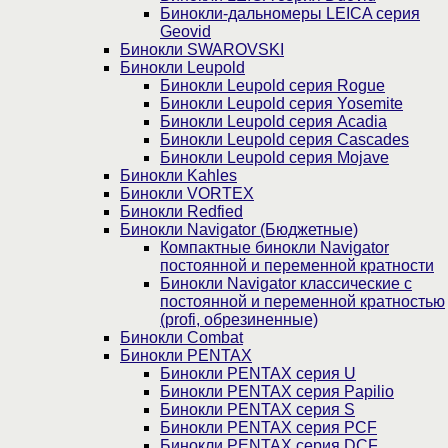
Бинокли-дальномеры LEICA серия
Geovid
Бинокли SWAROVSKI
Бинокли Leupold
Бинокли Leupold серия Rogue
Бинокли Leupold серия Yosemite
Бинокли Leupold серия Acadia
Бинокли Leupold серия Cascades
Бинокли Leupold серия Mojave
Бинокли Kahles
Бинокли VORTEX
Бинокли Redfied
Бинокли Navigator (Бюджетные)
Компактные бинокли Navigator
постоянной и переменной кратности
Бинокли Navigator классические с
постоянной и переменной кратностью
(profi, обрезиненные)
Бинокли Combat
Бинокли PENTAX
Бинокли PENTAX серия U
Бинокли PENTAX серия Papilio
Бинокли PENTAX серия S
Бинокли PENTAX серия PCF
Бинокли PENTAX серия DCF