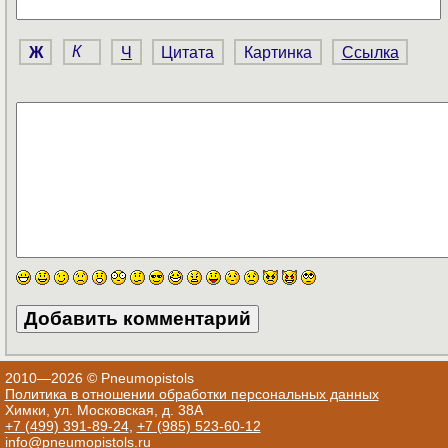
Ж
К
Ч
Цитата
Картинка
Ссылка
2010—2026 © Pneumopistols
Политика в отношении обработки персональных данных
Химки, ул. Московская, д. 38А
+7 (499) 391-89-24
,
+7 (985) 523-60-12
info@pneumopistols.ru