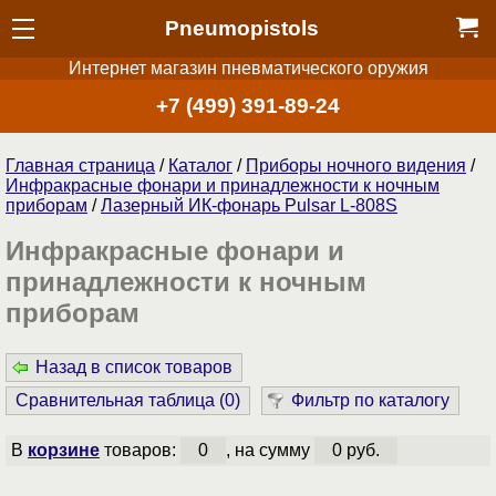
Pneumopistols
Интернет магазин пневматического оружия
+7 (499) 391-89-24
Главная страница
/
Каталог
/
Приборы ночного видения
/
Инфракрасные фонари и принадлежности к ночным
приборам
/
Лазерный ИК-фонарь Pulsar L-808S
Инфракрасные фонари и
принадлежности к ночным
приборам
Назад в список товаров
Сравнительная таблица (
0
)
Фильтр по каталогу
В
корзине
товаров:
0
, на сумму
0 руб.