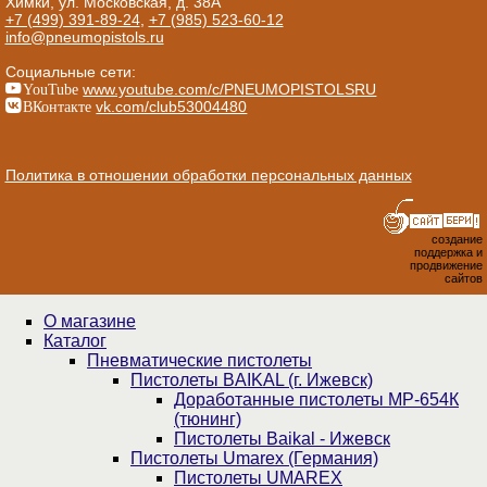
Химки, ул. Московская, д. 38А
+7 (499) 391-89-24
,
+7 (985) 523-60-12
info@pneumopistols.ru
Социальные сети:
YouTube
www.youtube.com/c/PNEUMOPISTOLSRU
ВКонтакте
vk.com/club53004480
Политика в отношении обработки персональных данных
создание
поддержка и
продвижение
сайтов
О магазине
Каталог
Пнев­ма­ти­чес­кие пистолеты
Пистолеты BAIKAL (г. Ижевск)
Доработанные пистолеты МР-654К
(тюнинг)
Пистолеты Baikal - Ижевск
Пистолеты Umarex (Германия)
Пистолеты UMAREX