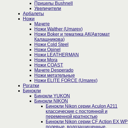
Прицелы Bushnell
Увеличители
Арбалеты
Ножи
Мачете
Ножи Walther (Umarex)
Ножи Boker и тематика АК(Автомат
Калашникова)
Ножи Cold Steel
Ножи Opinel
Ножи LEATHERMAN
Ножи Mora
Ножи COAST
Мачете Desperado
Ножи метательные
Ножи ELITE FORCE (Umarex)
Рогатки
Бинокли
Бинокли YUKON
Бинокли NIKON
Бинокли Nikon серии Aculon A211
классические с постоянной и
переменной кратностью
Бинокли Nikon серии СF Action EX WP
полевые, водозащищенные,