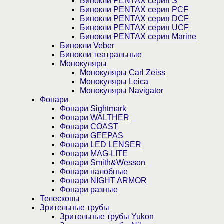
Бинокли PENTAX серия S
Бинокли PENTAX серия PCF
Бинокли PENTAX серия DCF
Бинокли PENTAX серия UCF
Бинокли PENTAX серия Marine
Бинокли Veber
Бинокли театральные
Монокуляры
Монокуляры Carl Zeiss
Монокуляры Leica
Монокуляры Navigator
Фонари
Фонари Sightmark
Фонари WALTHER
Фонари COAST
Фонари GEEPAS
Фонари LED LENSER
Фонари MAG-LITE
Фонари Smith&Wesson
Фонари налобные
Фонари NIGHT ARMOR
Фонари разные
Телескопы
Зрительные трубы
Зрительные трубы Yukon