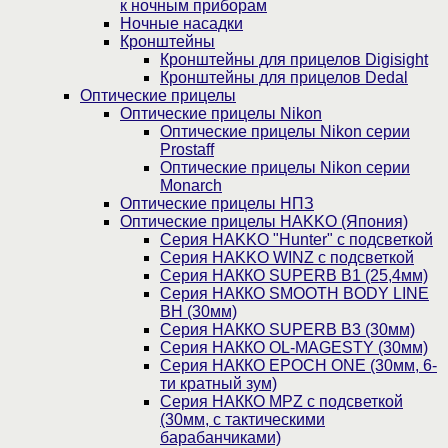
к ночным приборам
Ночные насадки
Кронштейны
Кронштейны для прицелов Digisight
Кронштейны для прицелов Dedal
Оптические прицелы
Оптические прицелы Nikon
Оптические прицелы Nikon серии
Prostaff
Оптические прицелы Nikon серии
Monarch
Оптические прицелы НПЗ
Оптические прицелы HAKKO (Япония)
Cерия HAKKO "Hunter" с подсветкой
Серия НAKKO WINZ с подсветкой
Серия НАККО SUPERB B1 (25,4мм)
Серия НАККО SMOOTH BODY LINE
BH (30мм)
Серия НАККО SUPERB B3 (30мм)
Серия НАККО OL-MAGESTY (30мм)
Серия НАККО EPOCH ONE (30мм, 6-
ти кратный зум)
Серия НАККО MPZ с подсветкой
(30мм, c тактическими
барабанчиками)