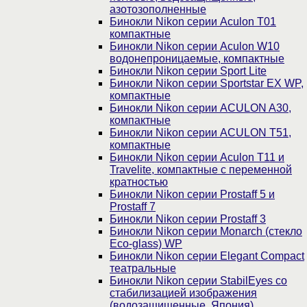
азотозополненные
Бинокли Nikon серии Aculon T01
компактные
Бинокли Nikon серии Aculon W10
водонепроницаемые, компактные
Бинокли Nikon серии Sport Lite
Бинокли Nikon серии Sportstar EX WP,
компактные
Бинокли Nikon серии ACULON A30,
компактные
Бинокли Nikon серии ACULON Т51,
компактные
Бинокли Nikon серии Aculon T11 и
Travelite, компактные с переменной
кратностью
Бинокли Nikon серии Prostaff 5 и
Prostaff 7
Бинокли Nikon серии Prostaff 3
Бинокли Nikon серии Monarch (стекло
Eco-glass) WP
Бинокли Nikon серии Elegant Compact
театральные
Бинокли Nikon серии StabilEyes со
стабилизацией изображения
(водозащищенные, Япония)