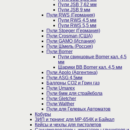
Пули JSB 7,62 мм
Пули JSB 9 мм
Пули RWS (Германия)
Пули RWS 4,5 мм
Пули RWS 5,5 мм
Пули Stoeger (Германия)
Пули Crosman (США)
Пули GAMO (Испания)
Пули Шмель (Россия)
Пули Borner
Пули свинцовые Borner кал. 4,5
мм
Шарики BB Borner кал. 4,5 мм
Пули Apolo (Аргентина)
Пули ASG 4,5мм
Баллоны CO2 и Грин газ
Пули Umarex
Пули 6мм для страйкбола
Пули Gletcher
Пули Walther
Пули для Гелевых Автоматов
Кобуры
ЗИП и тюнинг для МР-654К и Байкал
Кейсы и чехлы для пистолетов
Саундмодераторы, имитаторы глушителя и