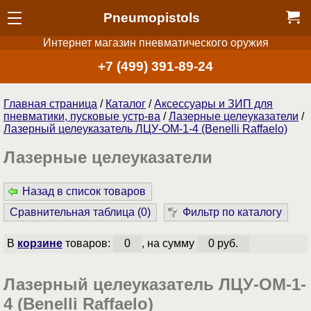
Pneumopistols
Интернет магазин пневматического оружия
+7 (499) 391-89-24
Главная страница
/
Каталог
/
Аксессуары и ЗИП для
пневматики, пусковые устр-ва
/
Лазерные целеуказатели
/
Лазерный целеуказатель ЛЦУ-ОМ-1-4 (Benelli Raffaelo)
Лазерные целеуказатели
Назад в список товаров
Сравнительная таблица (
0
)
Фильтр по каталогу
В
корзине
товаров:
0
, на сумму
0 руб.
Лазерный целеуказатель ЛЦУ-ОМ-1-
4 (Benelli Raffaelo)