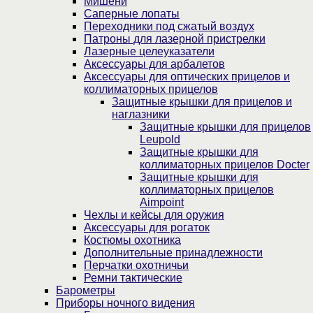
Мишени
Саперные лопаты
Переходники под сжатый воздух
Патроны для лазерной пристрелки
Лазерные целеуказатели
Аксессуары для арбалетов
Аксессуары для оптических прицелов и
коллиматорных прицелов
Защитные крышки для прицелов и
наглазники
Защитные крышки для прицелов
Leupold
Защитные крышки для
коллиматорных прицелов Docter
Защитные крышки для
коллиматорных прицелов
Aimpoint
Чехлы и кейсы для оружия
Аксессуары для рогаток
Костюмы охотника
Дополнительные принадлежности
Перчатки охотничьи
Ремни тактические
Барометры
Приборы ночного видения