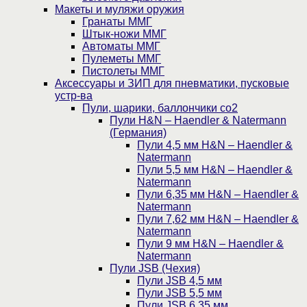
Макеты и муляжи оружия
Гранаты ММГ
Штык-ножи ММГ
Автоматы ММГ
Пулеметы ММГ
Пистолеты ММГ
Аксессуары и ЗИП для пневматики, пусковые
устр-ва
Пули, шарики, баллончики со2
Пули H&N – Haendler & Natermann
(Германия)
Пули 4,5 мм H&N – Haendler &
Natermann
Пули 5,5 мм H&N – Haendler &
Natermann
Пули 6,35 мм H&N – Haendler &
Natermann
Пули 7,62 мм H&N – Haendler &
Natermann
Пули 9 мм H&N – Haendler &
Natermann
Пули JSB (Чехия)
Пули JSB 4,5 мм
Пули JSB 5,5 мм
Пули JSB 6,35 мм