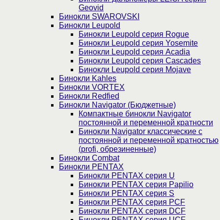
Geovid
Бинокли SWAROVSKI
Бинокли Leupold
Бинокли Leupold серия Rogue
Бинокли Leupold серия Yosemite
Бинокли Leupold серия Acadia
Бинокли Leupold серия Cascades
Бинокли Leupold серия Mojave
Бинокли Kahles
Бинокли VORTEX
Бинокли Redfied
Бинокли Navigator (Бюджетные)
Компактные бинокли Navigator
постоянной и переменной кратности
Бинокли Navigator классические с
постоянной и переменной кратностью
(profi, обрезиненные)
Бинокли Combat
Бинокли PENTAX
Бинокли PENTAX серия U
Бинокли PENTAX серия Papilio
Бинокли PENTAX серия S
Бинокли PENTAX серия PCF
Бинокли PENTAX серия DCF
Бинокли PENTAX серия UCF