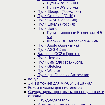
Пули RWS 4,5 мм
Пули RWS 5,5 мм
Пули Stoeger (Германия)
Пули Crosman (США)
Пули GAMO (Испания)
Пули Шмель (Россия)
Пули Borner
Пули свинцовые Borner кал. 4,5
мм
Шарики BB Borner кал. 4,5 мм
Пули Apolo (Аргентина)
Пули ASG 4,5мм
Баллоны CO2 и Грин газ
Пули Umarex
Пули 6мм для страйкбола
Пули Gletcher
Пули Walther
Пули для Гелевых Автоматов
Кобуры
ЗИП и тюнинг для МР-654К и Байкал
Кейсы и чехлы для пистолетов
Саундмодераторы, имитаторы глушителя и
стволы
Саундмодераторы
Имитаторы глушителя, стволы,