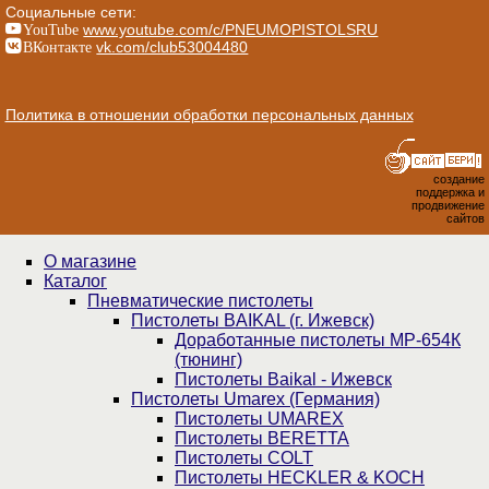
Социальные сети:
YouTube
www.youtube.com/c/PNEUMOPISTOLSRU
ВКонтакте
vk.com/club53004480
Политика в отношении обработки персональных данных
создание
поддержка и
продвижение
сайтов
О магазине
Каталог
Пнев­ма­ти­чес­кие пистолеты
Пистолеты BAIKAL (г. Ижевск)
Доработанные пистолеты МР-654К
(тюнинг)
Пистолеты Baikal - Ижевск
Пистолеты Umarex (Германия)
Пистолеты UMAREX
Пистолеты BERETTA
Пистолеты COLT
Пистолеты HECKLER & KOCH