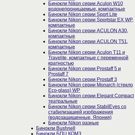
Бинокли Nikon серии Aculon W10
водонепроницаемые, компактные
Бинокли Nikon серии Sport Lite
Бинокли Nikon серии Sportstar EX WP,
компактные
Бинокли Nikon серии ACULON A30,
компактные
Бинокли Nikon серии ACULON Т51,
компактные
Бинокли Nikon серии Aculon T11 и
Travelite, компактные с переменной
кратностью
Бинокли Nikon серии Prostaff 5 и
Prostaff 7
Бинокли Nikon серии Prostaff 3
Бинокли Nikon серии Monarch (стекло
Eco-glass) WP
Бинокли Nikon серии Elegant Compact
театральные
Бинокли Nikon серии StabilEyes со
стабилизацией изображения
(водозащищенные, Япония)
Бинокли Nikon разные
Бинокли Bushnell
Бинокли БПЦ КОМЗ