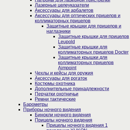
Лазерные целеуказатели
Аксессуары для арбалетов
Аксессуары для оптических прицелов и
коллиматорных прицелов
Защитные крышки для прицелов и
наглазники
Защитные крышки для прицелов
Leupold
Защитные крышки для
коллиматорных прицелов Docter
Защитные крышки для
коллиматорных прицелов
Aimpoint
Чехлы и кейсы для оружия
Аксессуары для рогаток
Костюмы охотника
Дополнительные принадлежности
Перчатки охотничьи
Ремни тактические
Барометры
Приборы ночного видения
Бинокли ночного видения
Прицелы ночного видения
Прицелы ночного видения 1