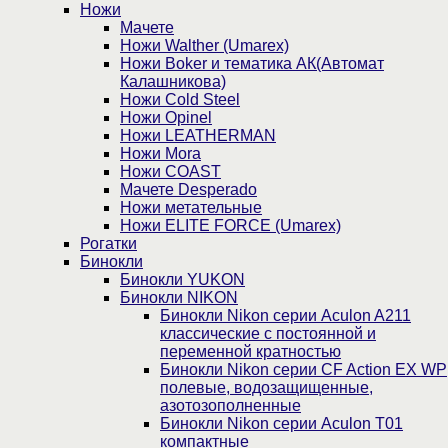
Ножи
Мачете
Ножи Walther (Umarex)
Ножи Boker и тематика АК(Автомат
Калашникова)
Ножи Cold Steel
Ножи Opinel
Ножи LEATHERMAN
Ножи Mora
Ножи COAST
Мачете Desperado
Ножи метательные
Ножи ELITE FORCE (Umarex)
Рогатки
Бинокли
Бинокли YUKON
Бинокли NIKON
Бинокли Nikon серии Aculon A211
классические с постоянной и
переменной кратностью
Бинокли Nikon серии СF Action EX WP
полевые, водозащищенные,
азотозополненные
Бинокли Nikon серии Aculon T01
компактные