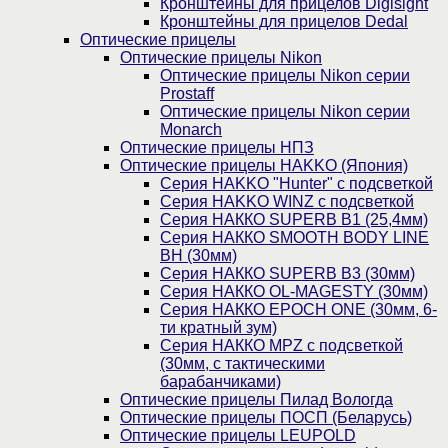
Кронштейны для прицелов Digisight
Кронштейны для прицелов Dedal
Оптические прицелы
Оптические прицелы Nikon
Оптические прицелы Nikon серии
Prostaff
Оптические прицелы Nikon серии
Monarch
Оптические прицелы НПЗ
Оптические прицелы HAKKO (Япония)
Cерия HAKKO "Hunter" с подсветкой
Серия НAKKO WINZ с подсветкой
Серия НАККО SUPERB B1 (25,4мм)
Серия НАККО SMOOTH BODY LINE
BH (30мм)
Серия НАККО SUPERB B3 (30мм)
Серия НАККО OL-MAGESTY (30мм)
Серия НАККО EPOCH ONE (30мм, 6-
ти кратный зум)
Серия НАККО MPZ с подсветкой
(30мм, c тактическими
барабанчиками)
Оптические прицелы Пилад Вологда
Оптические прицелы ПОСП (Беларусь)
Оптические прицелы LEUPOLD