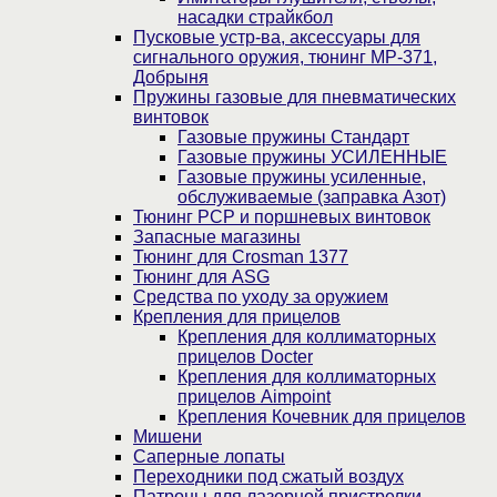
насадки страйкбол
Пусковые устр-ва, аксессуары для
сигнального оружия, тюнинг МР-371,
Добрыня
Пружины газовые для пневматических
винтовок
Газовые пружины Стандарт
Газовые пружины УСИЛЕННЫЕ
Газовые пружины усиленные,
обслуживаемые (заправка Азот)
Тюнинг PCP и поршневых винтовок
Запасные магазины
Тюнинг для Crosman 1377
Тюнинг для ASG
Средства по уходу за оружием
Крепления для прицелов
Крепления для коллиматорных
прицелов Docter
Крепления для коллиматорных
прицелов Aimpoint
Крепления Кочевник для прицелов
Мишени
Саперные лопаты
Переходники под сжатый воздух
Патроны для лазерной пристрелки