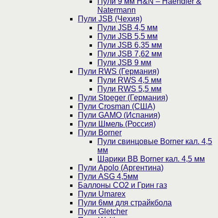
Пули 9 мм H&N – Haendler &
Natermann
Пули JSB (Чехия)
Пули JSB 4,5 мм
Пули JSB 5,5 мм
Пули JSB 6,35 мм
Пули JSB 7,62 мм
Пули JSB 9 мм
Пули RWS (Германия)
Пули RWS 4,5 мм
Пули RWS 5,5 мм
Пули Stoeger (Германия)
Пули Crosman (США)
Пули GAMO (Испания)
Пули Шмель (Россия)
Пули Borner
Пули свинцовые Borner кал. 4,5
мм
Шарики BB Borner кал. 4,5 мм
Пули Apolo (Аргентина)
Пули ASG 4,5мм
Баллоны CO2 и Грин газ
Пули Umarex
Пули 6мм для страйкбола
Пули Gletcher