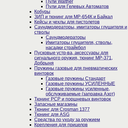
Пули Walther
Пули для Гелевых Автоматов
Кобуры
ЗИП и тюнинг для МР-654К и Байкал
Кейсы и чехлы для пистолетов
Саундмодераторы, имитаторы глушителя и
стволы
Саундмодераторы
Имитаторы глушителя, стволы,
насадки страйкбол
Пусковые устр-ва, аксессуары для
сигнального оружия, тюнинг МР-371,
Добрыня
Пружины газовые для пневматических
винтовок
Газовые пружины Стандарт
Газовые пружины УСИЛЕННЫЕ
Газовые пружины усиленные,
обслуживаемые (заправка Азот)
Тюнинг PCP и поршневых винтовок
Запасные магазины
Тюнинг для Crosman 1377
Тюнинг для ASG
Средства по уходу за оружием
Крепления для прицелов