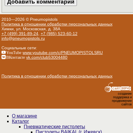
2010—2026 © Pneumopistols
Политика в отношении обработки персональных данных
Химки, ул. Московская, д. 38А
+7 (499) 391-89-24
,
+7 (985) 523-60-12
info@pneumopistols.ru
Социальные сети:
YouTube
www.youtube.com/c/PNEUMOPISTOLSRU
ВКонтакте
vk.com/club53004480
Политика в отношении обработки персональных данных
создание
поддержка и
продвижение
сайтов
О магазине
Каталог
Пнев­ма­ти­чес­кие пистолеты
Пистолеты BAIKAL (г. Ижевск)