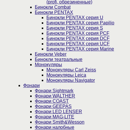
(profi, обрезиненные)
Бинокли Combat
Бинокли PENTAX
Бинокли PENTAX серия U
Бинокли PENTAX серия Papilio
Бинокли PENTAX серия S
Бинокли PENTAX серия PCF
Бинокли PENTAX серия DCF
Бинокли PENTAX серия UCF
Бинокли PENTAX серия Marine
Бинокли Veber
Бинокли театральные
Монокуляры
Монокуляры Carl Zeiss
Монокуляры Leica
Монокуляры Navigator
Фонари
Фонари Sightmark
Фонари WALTHER
Фонари COAST
Фонари GEEPAS
Фонари LED LENSER
Фонари MAG-LITE
Фонари Smith&Wesson
Фонари налобные