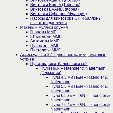
Винтовки Ataman (Россия)
Винтовки Borner (Тайвань)
Винтовки EVANIX (Корея)
Винтовки Cybergun (Франция)
Насосы для винтовок PCP и баллоны
высокого давления
Макеты и муляжи оружия
Гранаты ММГ
Штык-ножи ММГ
Автоматы ММГ
Пулеметы ММГ
Пистолеты ММГ
Аксессуары и ЗИП для пневматики, пусковые
устр-ва
Пули, шарики, баллончики со2
Пули H&N – Haendler & Natermann
(Германия)
Пули 4,5 мм H&N – Haendler &
Natermann
Пули 5,5 мм H&N – Haendler &
Natermann
Пули 6,35 мм H&N – Haendler &
Natermann
Пули 7,62 мм H&N – Haendler &
Natermann