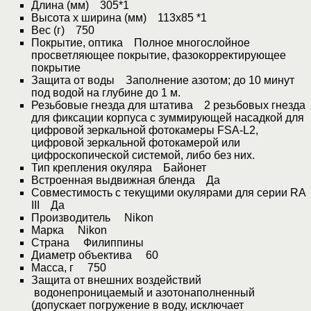
Длина (мм) 305*1
Высота x ширина (мм) 113x85 *1
Вес (г) 750
Покрытие, оптика Полное многослойное
просветляющее покрытие, фазокорректирующее
покрытие
Защита от воды Заполнение азотом; до 10 минут
под водой на глубине до 1 м.
Резьбовые гнезда для штатива 2 резьбовых гнезда
для фиксации корпуса с зуммирующей насадкой для
цифровой зеркальной фотокамеры FSA-L2,
цифровой зеркальной фотокамерой или
цифроскопической системой, либо без них.
Тип крепления окуляра Байонет
Встроенная выдвижная бленда Да
Совместимость с текущими окулярами для серии RA
III Да
Производитель Nikon
Марка Nikon
Страна Филиппины
Диаметр объектива 60
Масса, г 750
Защита от внешних воздействий
водонепроницаемый и азотонаполненный
(допускает погружение в воду, исключает