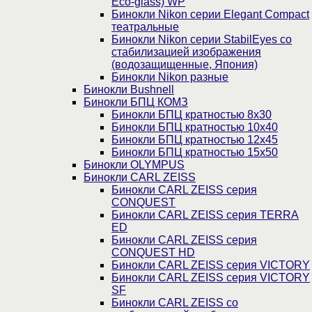
Eco-glass) WP
Бинокли Nikon серии Elegant Compact
театральные
Бинокли Nikon серии StabilEyes со
стабилизацией изображения
(водозащищенные, Япония)
Бинокли Nikon разные
Бинокли Bushnell
Бинокли БПЦ КОМЗ
Бинокли БПЦ кратностью 8х30
Бинокли БПЦ кратностью 10х40
Бинокли БПЦ кратностью 12х45
Бинокли БПЦ кратностью 15х50
Бинокли OLYMPUS
Бинокли CARL ZEISS
Бинокли CARL ZEISS серия
CONQUEST
Бинокли CARL ZEISS серия TERRA
ED
Бинокли CARL ZEISS серия
CONQUEST HD
Бинокли CARL ZEISS серия VICTORY
Бинокли CARL ZEISS серия VICTORY
SF
Бинокли CARL ZEISS со