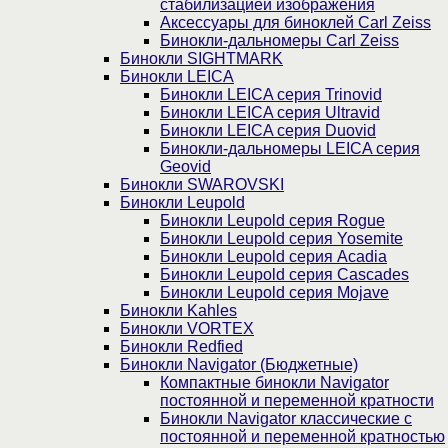
стабилизацией изображения
Аксессуары для биноклей Carl Zeiss
Бинокли-дальномеры Carl Zeiss
Бинокли SIGHTMARK
Бинокли LEICA
Бинокли LEICA серия Trinovid
Бинокли LEICA серия Ultravid
Бинокли LEICA серия Duovid
Бинокли-дальномеры LEICA серия
Geovid
Бинокли SWAROVSKI
Бинокли Leupold
Бинокли Leupold серия Rogue
Бинокли Leupold серия Yosemite
Бинокли Leupold серия Acadia
Бинокли Leupold серия Cascades
Бинокли Leupold серия Mojave
Бинокли Kahles
Бинокли VORTEX
Бинокли Redfied
Бинокли Navigator (Бюджетные)
Компактные бинокли Navigator
постоянной и переменной кратности
Бинокли Navigator классические с
постоянной и переменной кратностью