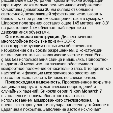
рассеванием ED устраняет хроматические аберрации
гарантируя максимально реалистичное изображение.
Объективы диаметром 30 мм обладают большой
светосилой, позволяющей эффективно использовать
бинокль как при дневном освещении, так и в сумерках.
Широкое поле зрения составляющие 145 метров или 8,3°
на расстоянии 1 км облегчает наблюдение за
движущимися объектами.
Оптимальная конструкция.
Диэлектрическое
многослойное покрытие призм-ROOF с
фазокорректирующим покрытием обеспечивают
изображение с высоким разрешением. В конструкции
используются только экологически чистое стекло Eco-
glass без использования свинца и мышьяка. Поворотно-
выдвижной механизм наглазников обеспечивает
комфортное положение относительно глаз. В то время как
настройка и фиксации меж зрачкового расстояния
позволяет использовать бинокль не снимая очков.
Превосходная надежность.
Прорезиненное покрытие
защищает корпус от механических повреждений и
случайных падений. Бинокли серии
Nikon Monarch 7
выполнены из поликарбонатного пластика с
использованием армированного стекловолокна. На
внешнюю сторону линз и окуляра нанесено устойчивое к
царапинам покрытие. Заполнение азотом исключает