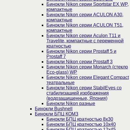
Бинокли Nikon серии Sportstar EX WP,
компактные
Бинокли Nikon серии ACULON A30,
компактные
Бинокли Nikon серии ACULON Т51,
компактные
Бинокли Nikon серии Aculon T11 и
Travelite, компактные с переменной
кратностью
Бинокли Nikon серии Prostaff 5 и
Prostaff 7
Бинокли Nikon серии Prostaff 3
Бинокли Nikon серии Monarch (стекло
Eco-glass) WP
Бинокли Nikon серии Elegant Compact
театральные
Бинокли Nikon серии StabilEyes со
стабилизацией изображения
(водозащищенные, Япония)
Бинокли Nikon разные
Бинокли Bushnell
Бинокли БПЦ КОМЗ
Бинокли БПЦ кратностью 8х30
Бинокли БПЦ кратностью 10х40
Бинокли БПЦ кратностью 12х45