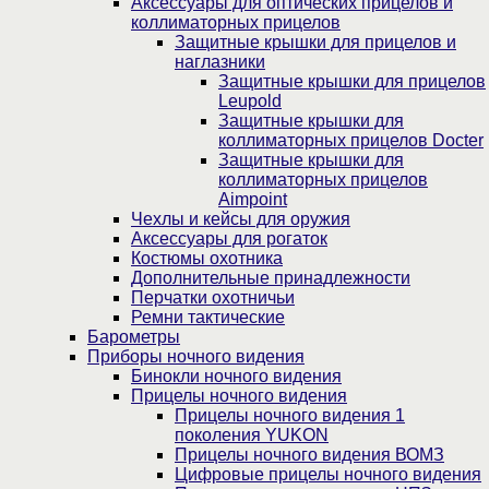
Аксессуары для оптических прицелов и
коллиматорных прицелов
Защитные крышки для прицелов и
наглазники
Защитные крышки для прицелов
Leupold
Защитные крышки для
коллиматорных прицелов Docter
Защитные крышки для
коллиматорных прицелов
Aimpoint
Чехлы и кейсы для оружия
Аксессуары для рогаток
Костюмы охотника
Дополнительные принадлежности
Перчатки охотничьи
Ремни тактические
Барометры
Приборы ночного видения
Бинокли ночного видения
Прицелы ночного видения
Прицелы ночного видения 1
поколения YUKON
Прицелы ночного видения ВОМЗ
Цифровые прицелы ночного видения