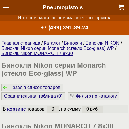
Pneumopistols
Интернет магазин пневматического оружия
+7 (499) 391-89-24
Главная страница
/
Каталог
/
Бинокли
/
Бинокли NIKON
/
Бинокли Nikon серии Monarch (стекло Eco-glass) WP
/
Бинокль Nikon MONARCH 7 8x30
Бинокли Nikon серии Monarch
(стекло Eco-glass) WP
Назад в список товаров
Сравнительная таблица (
0
)
Фильтр по каталогу
В
корзине
товаров:
0
, на сумму
0 руб.
Бинокль Nikon MONARCH 7 8x30