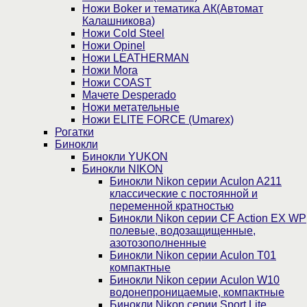
Ножи Boker и тематика АК(Автомат
Калашникова)
Ножи Cold Steel
Ножи Opinel
Ножи LEATHERMAN
Ножи Mora
Ножи COAST
Мачете Desperado
Ножи метательные
Ножи ELITE FORCE (Umarex)
Рогатки
Бинокли
Бинокли YUKON
Бинокли NIKON
Бинокли Nikon серии Aculon A211
классические с постоянной и
переменной кратностью
Бинокли Nikon серии СF Action EX WP
полевые, водозащищенные,
азотозополненные
Бинокли Nikon серии Aculon T01
компактные
Бинокли Nikon серии Aculon W10
водонепроницаемые, компактные
Бинокли Nikon серии Sport Lite