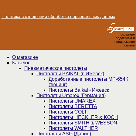
Политика в отношении обработки персональных данных
создание
поддержка и
продвижение
сайтов
О магазине
Каталог
Пнев­ма­ти­чес­кие пистолеты
Пистолеты BAIKAL (г. Ижевск)
Доработанные пистолеты МР-654К
(тюнинг)
Пистолеты Baikal - Ижевск
Пистолеты Umarex (Германия)
Пистолеты UMAREX
Пистолеты BERETTA
Пистолеты COLT
Пистолеты HECKLER & KOCH
Пистолеты SMITH & WESSON
Пистолеты WALTHER
Пистолеты ASG (Дания)