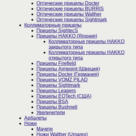
Оптические прицелы Docter
Оптические прицелы BURRIS
Оптические прицелы Walther
Оптические прицелы Sightmark
Коллиматорные прицелы
Прицелы SightecS
Прицелы HAKKO (Япония)
Коллиматорные прицелы HAKKO
закрытого типа
Коллиматорные прицелы HAKKO
открытого типа
Прицелы Firefield
Прицелы Aimpoint (Швеция)
Прицелы Docter (Германия)
Прицелы VOMZ PILAD
Прицелы Sightmark
Прицелы Leapers
Прицелы EOTech (США)
Прицелы BSA
Прицелы Bushnell
Увеличители
Арбалеты
Ножи
Мачете
Ножи Walther (Umarex)