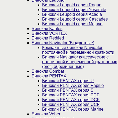
Бинокли Leupold
Бинокли Leupold серия Rogue
Бинокли Leupold серия Yosemite
Бинокли Leupold серия Acadia
Бинокли Leupold серия Cascades
Бинокли Leupold серия Mojave
Бинокли Kahles
Бинокли VORTEX
Бинокли Redfied
Бинокли Navigator (Бюджетные)
Компактные бинокли Navigator
постоянной и переменной кратности
Бинокли Navigator классические с
постоянной и переменной кратностью
(profi, обрезиненные)
Бинокли Combat
Бинокли PENTAX
Бинокли PENTAX серия U
Бинокли PENTAX серия Papilio
Бинокли PENTAX серия S
Бинокли PENTAX серия PCF
Бинокли PENTAX серия DCF
Бинокли PENTAX серия UCF
Бинокли PENTAX серия Marine
Бинокли Veber