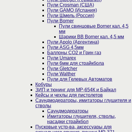
Пули Crosman (США)
Пули GAMO (Испания)
Пули Шмель (Россия)
Пули Borner
Пули свинцовые Borner кал. 4,5
мм
Шарики BB Borner кал. 4,5 мм
Пули Apolo (Аргентина)
Пули ASG 4,5мм
Баллоны CO2 и Грин газ
Пули Umarex
Пули 6мм для страйкбола
Пули Gletcher
Пули Walther
Пули для Гелевых Автоматов
Кобуры
ЗИП и тюнинг для МР-654К и Байкал
Кейсы и чехлы для пистолетов
Саундмодераторы, имитаторы глушителя и
стволы
Саундмодераторы
Имитаторы глушителя, стволы,
насадки страйкбол
Пусковые устр-ва, аксессуары для