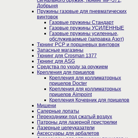
сигнального оружия, тюнинг МР-371,
Добрыня
Пружины газовые для пневматических
винтовок
Газовые пружины Стандарт
Газовые пружины УСИЛЕННЫЕ
Газовые пружины усиленные,
обслуживаемые (заправка Азот)
Тюнинг PCP и поршневых винтовок
Запасные магазины
Тюнинг для Crosman 1377
Тюнинг для ASG
Средства по уходу за оружием
Крепления для прицелов
Крепления для коллиматорных
прицелов Docter
Крепления для коллиматорных
прицелов Aimpoint
Крепления Кочевник для прицелов
Мишени
Саперные лопаты
Переходники под сжатый воздух
Патроны для лазерной пристрелки
Лазерные целеуказатели
Аксессуары для арбалетов