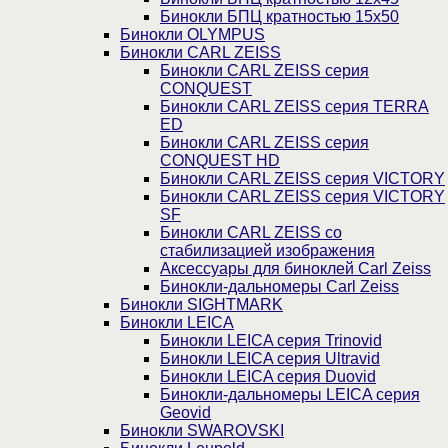
Бинокли БПЦ кратностью 15х50
Бинокли OLYMPUS
Бинокли CARL ZEISS
Бинокли CARL ZEISS серия
CONQUEST
Бинокли CARL ZEISS серия TERRA
ED
Бинокли CARL ZEISS серия
CONQUEST HD
Бинокли CARL ZEISS серия VICTORY
Бинокли CARL ZEISS серия VICTORY
SF
Бинокли CARL ZEISS со
стабилизацией изображения
Аксессуары для биноклей Carl Zeiss
Бинокли-дальномеры Carl Zeiss
Бинокли SIGHTMARK
Бинокли LEICA
Бинокли LEICA серия Trinovid
Бинокли LEICA серия Ultravid
Бинокли LEICA серия Duovid
Бинокли-дальномеры LEICA серия
Geovid
Бинокли SWAROVSKI