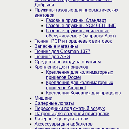
Добрыня
Пружины газовые для пневматических
винтовок
Газовые пружины Стандарт
Газовые пружины УСИЛЕННЫЕ
Газовые пружины усиленные,
обслуживаемые (заправка Азот)
Тюнинг PCP и поршневых винтовок
Запасные магазины
Тюнинг для Crosman 1377
Тюнинг для ASG
Средства по уходу за оружием
Крепления для прицелов
Крепления для коллиматорных
прицелов Docter
Крепления для коллиматорных
прицелов Aimpoint
Крепления Кочевник для прицелов
Мишени
Саперные лопаты
Переходники под сжатый воздух
Патроны для лазерной пристрелки
Лазерные целеуказатели
Аксессуары для арбалетов