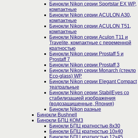
Бинокли Nikon серии Sportstar EX WP,
компактные
Бинокли Nikon серии ACULON A30,
компактные
Бинокли Nikon серии ACULON Т51,
компактные
Бинокли Nikon серии Aculon T11 и
Travelite, компактные с переменной
кратностью
Бинокли Nikon серии Prostaff 5 и
Prostaff 7
Бинокли Nikon серии Prostaff 3
Бинокли Nikon серии Monarch (стекло
Eco-glass) WP
Бинокли Nikon серии Elegant Compact
театральные
Бинокли Nikon серии StabilEyes со
стабилизацией изображения
(водозащищенные, Япония)
Бинокли Nikon разные
Бинокли Bushnell
Бинокли БПЦ КОМЗ
Бинокли БПЦ кратностью 8х30
Бинокли БПЦ кратностью 10х40
Бинокли БПЦ кратностью 12х45