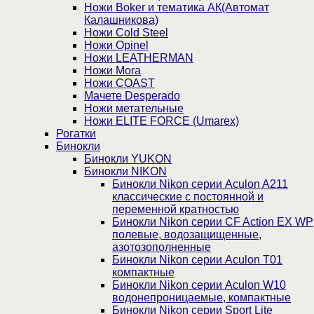
Ножи Boker и тематика АК(Автомат
Калашникова)
Ножи Cold Steel
Ножи Opinel
Ножи LEATHERMAN
Ножи Mora
Ножи COAST
Мачете Desperado
Ножи метательные
Ножи ELITE FORCE (Umarex)
Рогатки
Бинокли
Бинокли YUKON
Бинокли NIKON
Бинокли Nikon серии Aculon A211
классические с постоянной и
переменной кратностью
Бинокли Nikon серии СF Action EX WP
полевые, водозащищенные,
азотозополненные
Бинокли Nikon серии Aculon T01
компактные
Бинокли Nikon серии Aculon W10
водонепроницаемые, компактные
Бинокли Nikon серии Sport Lite