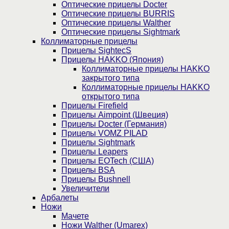
Оптические прицелы Docter
Оптические прицелы BURRIS
Оптические прицелы Walther
Оптические прицелы Sightmark
Коллиматорные прицелы
Прицелы SightecS
Прицелы HAKKO (Япония)
Коллиматорные прицелы HAKKO
закрытого типа
Коллиматорные прицелы HAKKO
открытого типа
Прицелы Firefield
Прицелы Aimpoint (Швеция)
Прицелы Docter (Германия)
Прицелы VOMZ PILAD
Прицелы Sightmark
Прицелы Leapers
Прицелы EOTech (США)
Прицелы BSA
Прицелы Bushnell
Увеличители
Арбалеты
Ножи
Мачете
Ножи Walther (Umarex)