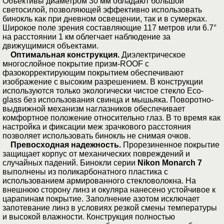
Объективы диаметром 30 мм обладают большой
светосилой, позволяющей эффективно использовать
бинокль как при дневном освещении, так и в сумерках.
Широкое поле зрения составляющие 117 метров или 6.7°
на расстоянии 1 км облегчает наблюдение за
движущимися объектами.
Оптимальная конструкция.
Диэлектрическое
многослойное покрытие призм-ROOF с
фазокорректирующим покрытием обеспечивают
изображение с высоким разрешением. В конструкции
используются только экологически чистое стекло Eco-
glass без использования свинца и мышьяка. Поворотно-
выдвижной механизм наглазников обеспечивает
комфортное положение относительно глаз. В то время как
настройка и фиксации меж зрачкового расстояния
позволяет использовать бинокль не снимая очков.
Превосходная надежность.
Прорезиненное покрытие
защищает корпус от механических повреждений и
случайных падений. Бинокли серии
Nikon Monarch 7
выполнены из поликарбонатного пластика с
использованием армированного стекловолокна. На
внешнюю сторону линз и окуляра нанесено устойчивое к
царапинам покрытие. Заполнение азотом исключает
запотевание линз в условиях резкой смены температуры
и высокой влажности. Конструкция полностью