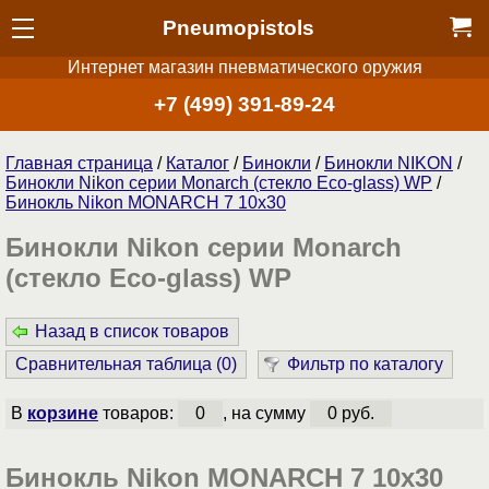
Pneumopistols
Интернет магазин пневматического оружия
+7 (499) 391-89-24
Главная страница
/
Каталог
/
Бинокли
/
Бинокли NIKON
/
Бинокли Nikon серии Monarch (стекло Eco-glass) WP
/
Бинокль Nikon MONARCH 7 10x30
Бинокли Nikon серии Monarch
(стекло Eco-glass) WP
Назад в список товаров
Сравнительная таблица (
0
)
Фильтр по каталогу
В
корзине
товаров:
0
, на сумму
0 руб.
Бинокль Nikon MONARCH 7 10x30