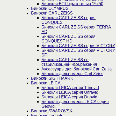
Бинокли БПЦ кратностью 15х50
Бинокли OLYMPUS
Бинокли CARL ZEISS
Бинокли CARL ZEISS серия
CONQUEST
Бинокли CARL ZEISS серия TERRA
ED
Бинокли CARL ZEISS серия
CONQUEST HD
Бинокли CARL ZEISS серия VICTORY
Бинокли CARL ZEISS серия VICTORY
SF
Бинокли CARL ZEISS со
стабилизацией изображения
Аксессуары для биноклей Carl Zeiss
Бинокли-дальномеры Carl Zeiss
Бинокли SIGHTMARK
Бинокли LEICA
Бинокли LEICA серия Trinovid
Бинокли LEICA серия Ultravid
Бинокли LEICA серия Duovid
Бинокли-дальномеры LEICA серия
Geovid
Бинокли SWAROVSKI
Бинокли Leupold