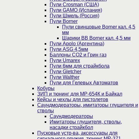
Пули Crosman (США)
Пули GAMO (Испания)
Пули Шмель (Россия)
Пули Borner
Пули свинцовые Borner кал. 4,5
мм
Шарики BB Borner кал. 4,5 мм
Пули Apolo (Аргентина)
Пули ASG 4,5мм
Баллоны CO2 и Грин газ
Пули Umarex
Пули 6мм для страйкбола
Пули Gletcher
Пули Walther
Пули для Гелевых Автоматов
Кобуры
ЗИП и тюнинг для МР-654К и Байкал
Кейсы и чехлы для пистолетов
Саундмодераторы, имитаторы глушителя и
стволы
Саундмодераторы
Имитаторы глушителя, стволы,
насадки страйкбол
Пусковые устр-ва, аксессуары для
сигнального оружия, тюнинг МР-371,