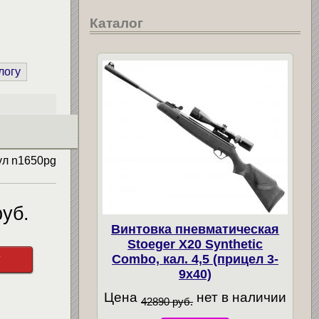
Каталог
логу
ул
n1650pg
уб.
Винтовка пневматическая
Stoeger X20 Synthetic
у
Combo, кал. 4,5 (прицел 3-
9х40)
Цена
нет в наличии
42890 руб.