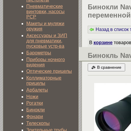
Бинокли Nav
Пневматические
винтовки, насосы
переменной 
PCP
Макеты и муляжи
оружия
Назад в список
Аксессуары и ЗИП
для пневматики,
В
корзине
товаро
пусковые устр-ва
Барометры
Бинокль Navi
Приборы ночного
видения
В сравнение
Оптические прицелы
Коллиматорные
прицелы
Арбалеты
Ножи
Рогатки
Бинокли
Фонари
Телескопы
Зрительные трубы