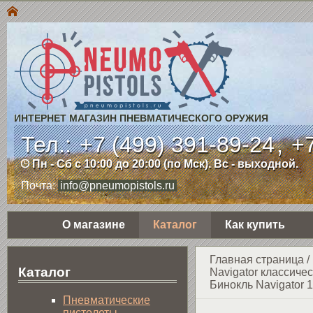
ИНТЕРНЕТ МАГАЗИН ПНЕВМАТИЧЕСКОГО ОРУЖИЯ
Тел.:
+7 (499) 391-89-24
,
+7
Пн - Сб с 10:00 до 20:00 (по Мск). Вс - выходной.
Почта:
info@pneumopistols.ru
О магазине
Каталог
Как купить
Главная страница
/
Каталог
Navigator классиче
Бинокль Navigator 1
Пнев­ма­ти­чес­кие
пистолеты