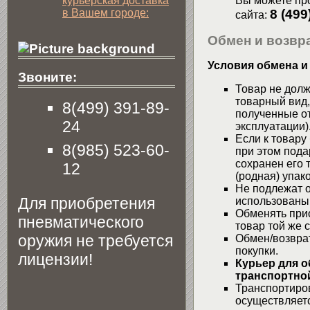
курьерская доставка
Вы можете про
в Вашем городе:
8 (499
сайта:
Обмен и возвра
Условия обмена и
Звоните:
Товар не долж
товарный вид,
8(499) 391-89-
полученные от
24
эксплуатации)
Если к товару
8(985) 523-60-
при этом пода
сохранен его 
12
(родная) упако
Не подлежат о
Для приобретения
использованы
Обменять при
пневматического
товар той же 
оружия не требуется
Обмен/возвра
покупки.
лицензии!
Курьер для о
транспортной
Транспортиров
осуществляетс