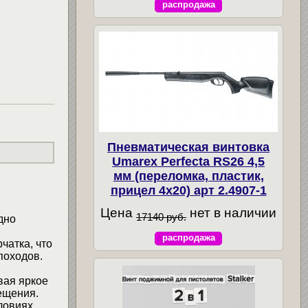
распродажа
Пневматическая винтовка
Umarex Perfecta RS26 4,5
мм (переломка, пластик,
прицел 4x20) арт 2.4907-1
Цена
нет в наличии
17140 руб.
дно
распродажа
чатка, что
походов.
вая яркое
ещения.
ловиях