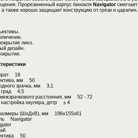
ещения. Прорезиненный корпус бинокля
Navigator
смягчает
а также хорошо защищает конструкцию от грязи и царапин.
ективы.
личение.
крытие линз.
й дизайн.
окрытие.
ктеристики
 крат 16
ектива, мм 50
дного зрачка, мм 3,1
 град 4,5
межзрачкового расстояния, мм 52 - 72
настройка окуляра, дптр ± 4
размеры (ШхДхВ), мм 196х155х61
ль Navigator
ator
ай
ектива 50