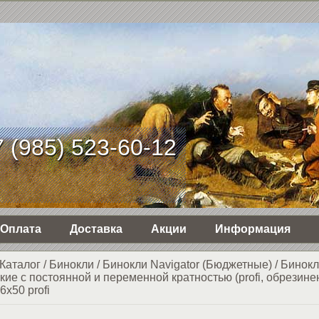
 (985) 523-60-12
Оплата
Доставка
Акции
Информация
Каталог
/
Бинокли
/
Бинокли Navigator (Бюджетные)
/
Бинокл
ские с постоянной и переменной кратностью (profi, обрезин
6x50 profi