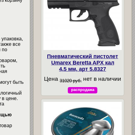
ез корзину
 упаковка,
также все
 по
Пневматический пистолет
товаром,
Umarex Beretta APX кал
ыть
4,5 мм, арт 5.8327
ная
Цена
нет в наличии
31020 руб.
могут быть
распродажа
алогичный
 в цене.
та
мощью
товар