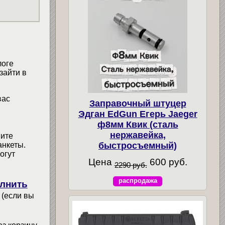
логе
зайти в
вас
Заправочный штуцер
Эдган EdGun Егерь Jaeger
ф8мм Квик (сталь
нержавейка,
мите
быстросъемный)
анкеты.
огут
Цена
600 руб.
2290 руб.
распродажа
лнить
 (если вы