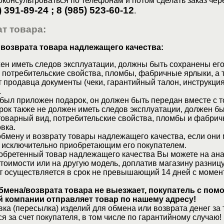
консультроваться по телефонам и потом сделать заказ чер
) 391-89-24 ; 8 (985) 523-60-12
.
т товара:
 возврата товара надлежащего качества:
ен иметь следов эксплуатации, должны быть сохранены его
 потребительские свойства, пломбы, фабричные ярлыки, а 
 продавца документы (чеки, гарантийный талон, инструкция
.
 был приложен подарок, он должен быть передан вместе с 
рок также не должен иметь следов эксплуатации, должен б
товарный вид, потребительские свойства, пломбы и фабрич
вка.
бмену и возврату товары надлежащего качества, если они 
 исключительно приобретающим его покупателем.
обретенный товар надлежащего качества Вы можете на ан
стоимости или на другую модель, доплатив магазину разницу
т осуществляется в срок не превышающий 14 дней с момен
бмена/возврата товара не выезжает, покупатель с по
 компании отправляет товар по нашему адресу!
ка (пересылка) изделий для обмена или возврата денег за 
я за счет покупателя, в том числе по гарантийному случаю!