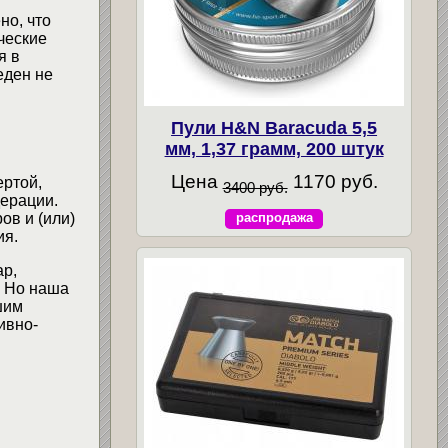
но, что
ческие
я в
еден не
Пули H&N Baracuda 5,5
мм, 1,37 грамм, 200 штук
Цена
1170 руб.
ертой,
3400 руб.
ерации.
ов и (или)
распродажа
ия.
ар,
. Но наша
шим
ивно-