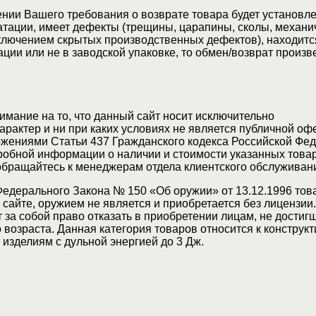
нии Вашего требования о возврате товара будет установле
атации, имеет дефекты (трещины, царапины, сколы, механи
ключением скрытых производственных дефектов), находитс
ции или не в заводской упаковке, то обмен/возврат произв
мание на то, что данный сайт носит исключительно
актер и ни при каких условиях не является публичной оф
жениями Статьи 437 Гражданского кодекса Российской Фед
обной информации о наличии и стоимости указанных товар
 обращайтесь к менеджерам отдела клиентского обслуживан
Федерального Закона № 150 «Об оружии» от 13.12.1996 тов
сайте, оружием не является и приобретается без лицензии
 за собой право отказать в приобретении лицам, не достиг
возраста. Данная категория товаров относится к конструкт
изделиям с дульной энергией до 3 Дж.