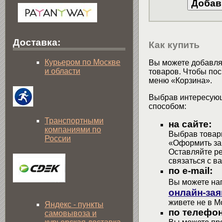
Доставка:
Как купить
Курьером по Москве
Вы можете добавлят
и области
товаров. Чтобы пос
меню «Корзина».
Выбрав интересующ
способом:
Транспортными
на сайте:
компаниями по
Выбрав товары
России
«Оформить зак
Оставляйте р
связаться с в
по e-mail:
Вы можете на
онлайн-зая
живете не в М
Яндекс - пункты
по телефон
самовывоза и