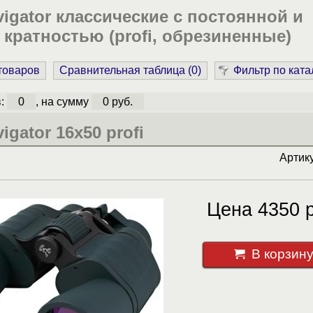
igator классические с постоянной и
кратностью (profi, обрезиненные)
 товаров
Сравнительная таблица (
0
)
Фильтр по ката
в:
0
, на сумму
0 руб.
gator 16x50 profi
Артик
Цена 4350 р
В корзин