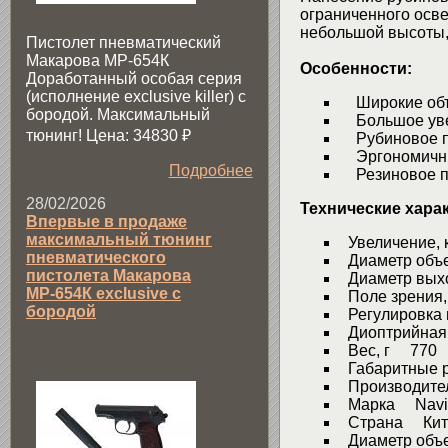
ограниченного осв
небольшой высоты, 
Пистолет пневматический
Макарова МР-654К
Особенности:
Доработанный особая серия
(исполнение exclusive killer) с
Широкие объ
бородой. Максимальный
Большое уве
тюнинг! Цена: 34830
₽
Рубиновое по
Эргономичны
Подробнее
Резиновое п
28/02/2026
Технические хара
Впервые в продаже
максимальный тюнинг
Увеличение,
пневматического
Диаметр объ
пистолета Макарова
Диаметр выхо
МР-654К exclusive с
Поле зрения,
бородой
Регулировка 
Диоптрийная 
Вес, г 770
Габаритные 
Производите
Марка Navig
Страна Кит
Диаметр объ