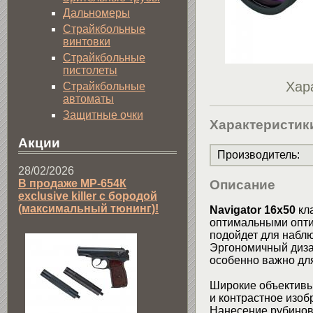
Дальномеры
Страйкбольные
винтовки
Страйкбольные
пистолеты
Хар
Страйкбольные
автоматы
Защитные очки
Характеристик
Акции
Производитель
:
28/02/2026
В продаже МР-654К
Описание
exclusive killer с бородой
(максимальный тюнинг)!
Navigator 16x50
кла
оптимальными опти
подойдет для набл
Эргономичный дизай
особенно важно для
Широкие объективы
и контрастное изоб
Нанесение рубинов