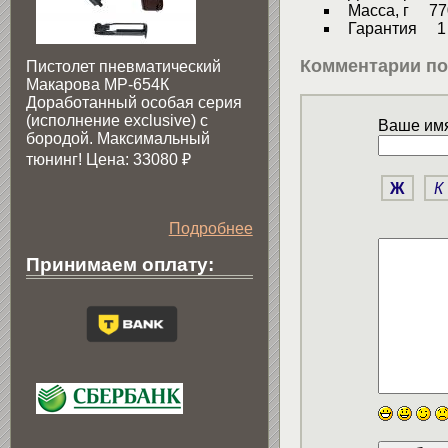
Масса, г 77
Гарантия 1 
Комментарии по
Пистолет пневматический
Макарова МР-654К
Доработанный особая серия
(исполнение exclusive) c
Ваше имя
бородой. Максимальный
тюнинг! Цена: 33080
₽
Ж
К
Подробнее
Принимаем оплату: