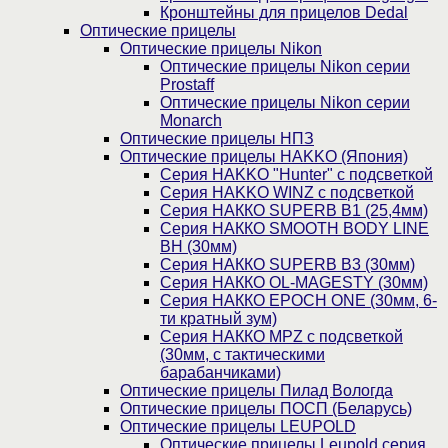
Кронштейны для прицелов Dedal
Оптические прицелы
Оптические прицелы Nikon
Оптические прицелы Nikon серии
Prostaff
Оптические прицелы Nikon серии
Monarch
Оптические прицелы НПЗ
Оптические прицелы HAKKO (Япония)
Cерия HAKKO "Hunter" с подсветкой
Серия НAKKO WINZ с подсветкой
Серия НАККО SUPERB B1 (25,4мм)
Серия НАККО SMOOTH BODY LINE
BH (30мм)
Серия НАККО SUPERB B3 (30мм)
Серия НАККО OL-MAGESTY (30мм)
Серия НАККО EPOCH ONE (30мм, 6-
ти кратный зум)
Серия НАККО MPZ с подсветкой
(30мм, c тактическими
барабанчиками)
Оптические прицелы Пилад Вологда
Оптические прицелы ПОСП (Беларусь)
Оптические прицелы LEUPOLD
Оптические прицелы Leupold серия