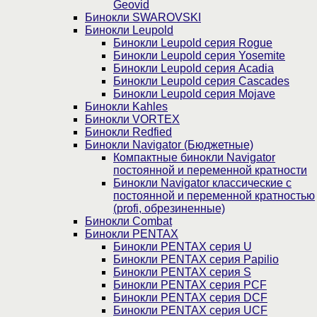
Geovid
Бинокли SWAROVSKI
Бинокли Leupold
Бинокли Leupold серия Rogue
Бинокли Leupold серия Yosemite
Бинокли Leupold серия Acadia
Бинокли Leupold серия Cascades
Бинокли Leupold серия Mojave
Бинокли Kahles
Бинокли VORTEX
Бинокли Redfied
Бинокли Navigator (Бюджетные)
Компактные бинокли Navigator
постоянной и переменной кратности
Бинокли Navigator классические с
постоянной и переменной кратностью
(profi, обрезиненные)
Бинокли Combat
Бинокли PENTAX
Бинокли PENTAX серия U
Бинокли PENTAX серия Papilio
Бинокли PENTAX серия S
Бинокли PENTAX серия PCF
Бинокли PENTAX серия DCF
Бинокли PENTAX серия UCF