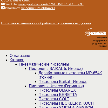
Социальные сети:
YouTube
www.youtube.com/c/PNEUMOPISTOLSRU
ВКонтакте
vk.com/club53004480
Политика в отношении обработки персональных данных
создание
поддержка и
продвижение
сайтов
О магазине
Каталог
Пнев­ма­ти­чес­кие пистолеты
Пистолеты BAIKAL (г. Ижевск)
Доработанные пистолеты МР-654К
(тюнинг)
Пистолеты Baikal - Ижевск
Пистолеты Umarex (Германия)
Пистолеты UMAREX
Пистолеты BERETTA
Пистолеты COLT
Пистолеты HECKLER & KOCH
Пистолеты SMITH & WESSON