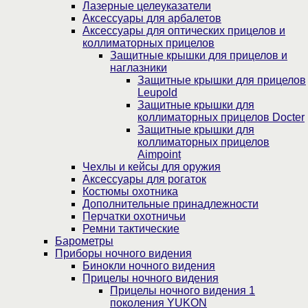
Лазерные целеуказатели
Аксессуары для арбалетов
Аксессуары для оптических прицелов и
коллиматорных прицелов
Защитные крышки для прицелов и
наглазники
Защитные крышки для прицелов
Leupold
Защитные крышки для
коллиматорных прицелов Docter
Защитные крышки для
коллиматорных прицелов
Aimpoint
Чехлы и кейсы для оружия
Аксессуары для рогаток
Костюмы охотника
Дополнительные принадлежности
Перчатки охотничьи
Ремни тактические
Барометры
Приборы ночного видения
Бинокли ночного видения
Прицелы ночного видения
Прицелы ночного видения 1
поколения YUKON