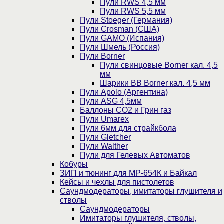
Пули RWS 4,5 мм
Пули RWS 5,5 мм
Пули Stoeger (Германия)
Пули Crosman (США)
Пули GAMO (Испания)
Пули Шмель (Россия)
Пули Borner
Пули свинцовые Borner кал. 4,5
мм
Шарики BB Borner кал. 4,5 мм
Пули Apolo (Аргентина)
Пули ASG 4,5мм
Баллоны CO2 и Грин газ
Пули Umarex
Пули 6мм для страйкбола
Пули Gletcher
Пули Walther
Пули для Гелевых Автоматов
Кобуры
ЗИП и тюнинг для МР-654К и Байкал
Кейсы и чехлы для пистолетов
Саундмодераторы, имитаторы глушителя и
стволы
Саундмодераторы
Имитаторы глушителя, стволы,