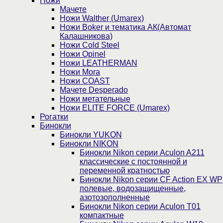
Ножи
Мачете
Ножи Walther (Umarex)
Ножи Boker и тематика АК(Автомат
Калашникова)
Ножи Cold Steel
Ножи Opinel
Ножи LEATHERMAN
Ножи Mora
Ножи COAST
Мачете Desperado
Ножи метательные
Ножи ELITE FORCE (Umarex)
Рогатки
Бинокли
Бинокли YUKON
Бинокли NIKON
Бинокли Nikon серии Aculon A211
классические с постоянной и
переменной кратностью
Бинокли Nikon серии СF Action EX WP
полевые, водозащищенные,
азотозополненные
Бинокли Nikon серии Aculon T01
компактные