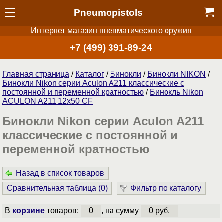
Pneumopistols
Интернет магазин пневматического оружия
+7 (499) 391-89-24
Главная страница
/
Каталог
/
Бинокли
/
Бинокли NIKON
/
Бинокли Nikon серии Aculon A211 классические с
постоянной и переменной кратностью
/
Бинокль Nikon
ACULON A211 12x50 CF
Бинокли Nikon серии Aculon A211
классические с постоянной и
переменной кратностью
Назад в список товаров
Сравнительная таблица (
0
)
Фильтр по каталогу
В
корзине
товаров:
0
, на сумму
0 руб.