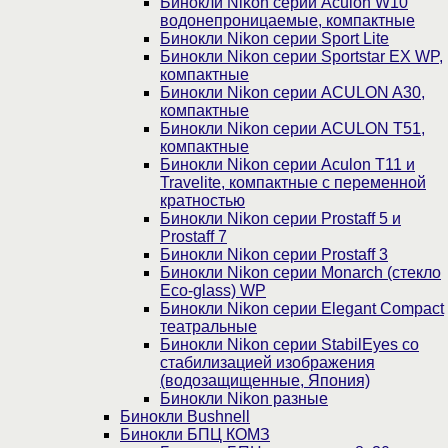
Бинокли Nikon серии Aculon W10
водонепроницаемые, компактные
Бинокли Nikon серии Sport Lite
Бинокли Nikon серии Sportstar EX WP,
компактные
Бинокли Nikon серии ACULON A30,
компактные
Бинокли Nikon серии ACULON Т51,
компактные
Бинокли Nikon серии Aculon T11 и
Travelite, компактные с переменной
кратностью
Бинокли Nikon серии Prostaff 5 и
Prostaff 7
Бинокли Nikon серии Prostaff 3
Бинокли Nikon серии Monarch (стекло
Eco-glass) WP
Бинокли Nikon серии Elegant Compact
театральные
Бинокли Nikon серии StabilEyes со
стабилизацией изображения
(водозащищенные, Япония)
Бинокли Nikon разные
Бинокли Bushnell
Бинокли БПЦ КОМЗ