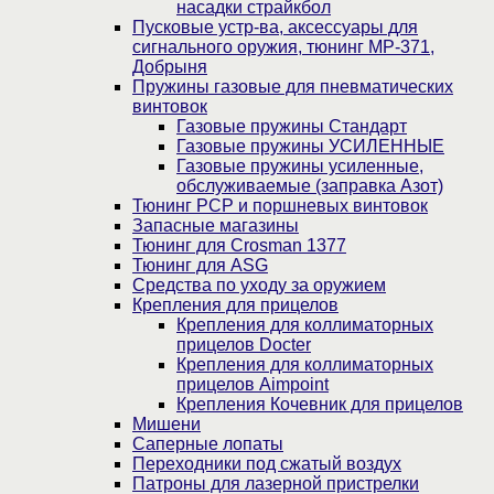
насадки страйкбол
Пусковые устр-ва, аксессуары для
сигнального оружия, тюнинг МР-371,
Добрыня
Пружины газовые для пневматических
винтовок
Газовые пружины Стандарт
Газовые пружины УСИЛЕННЫЕ
Газовые пружины усиленные,
обслуживаемые (заправка Азот)
Тюнинг PCP и поршневых винтовок
Запасные магазины
Тюнинг для Crosman 1377
Тюнинг для ASG
Средства по уходу за оружием
Крепления для прицелов
Крепления для коллиматорных
прицелов Docter
Крепления для коллиматорных
прицелов Aimpoint
Крепления Кочевник для прицелов
Мишени
Саперные лопаты
Переходники под сжатый воздух
Патроны для лазерной пристрелки