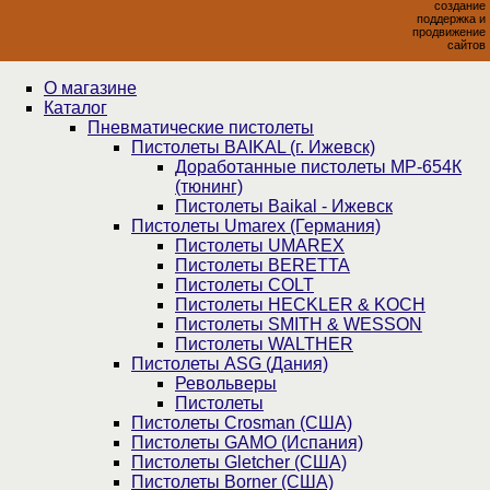
создание
поддержка и
продвижение
сайтов
О магазине
Каталог
Пнев­ма­ти­чес­кие пистолеты
Пистолеты BAIKAL (г. Ижевск)
Доработанные пистолеты МР-654К
(тюнинг)
Пистолеты Baikal - Ижевск
Пистолеты Umarex (Германия)
Пистолеты UMAREX
Пистолеты BERETTA
Пистолеты COLT
Пистолеты HECKLER & KOCH
Пистолеты SMITH & WESSON
Пистолеты WALTHER
Пистолеты ASG (Дания)
Револьверы
Пистолеты
Пистолеты Crosman (США)
Пистолеты GAMO (Испания)
Пистолеты Gletcher (США)
Пистолеты Borner (США)