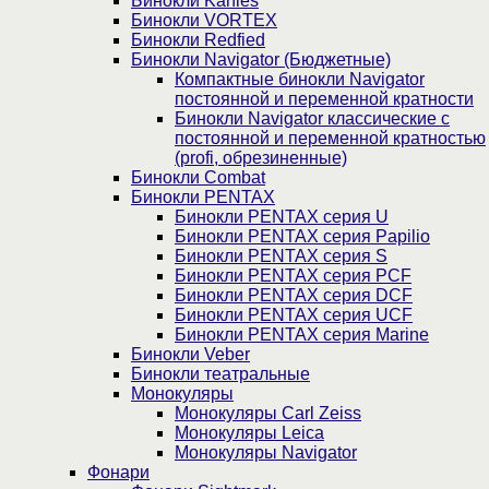
Бинокли Kahles
Бинокли VORTEX
Бинокли Redfied
Бинокли Navigator (Бюджетные)
Компактные бинокли Navigator
постоянной и переменной кратности
Бинокли Navigator классические с
постоянной и переменной кратностью
(profi, обрезиненные)
Бинокли Combat
Бинокли PENTAX
Бинокли PENTAX серия U
Бинокли PENTAX серия Papilio
Бинокли PENTAX серия S
Бинокли PENTAX серия PCF
Бинокли PENTAX серия DCF
Бинокли PENTAX серия UCF
Бинокли PENTAX серия Marine
Бинокли Veber
Бинокли театральные
Монокуляры
Монокуляры Carl Zeiss
Монокуляры Leica
Монокуляры Navigator
Фонари