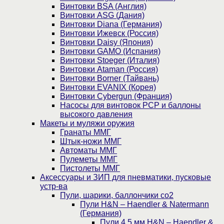
Винтовки BSA (Англия)
Винтовки ASG (Дания)
Винтовки Diana (Германия)
Винтовки Ижевск (Россия)
Винтовки Daisy (Япония)
Винтовки GAMO (Испания)
Винтовки Stoeger (Италия)
Винтовки Ataman (Россия)
Винтовки Borner (Тайвань)
Винтовки EVANIX (Корея)
Винтовки Cybergun (Франция)
Насосы для винтовок PCP и баллоны
высокого давления
Макеты и муляжи оружия
Гранаты ММГ
Штык-ножи ММГ
Автоматы ММГ
Пулеметы ММГ
Пистолеты ММГ
Аксессуары и ЗИП для пневматики, пусковые
устр-ва
Пули, шарики, баллончики со2
Пули H&N – Haendler & Natermann
(Германия)
Пули 4,5 мм H&N – Haendler &