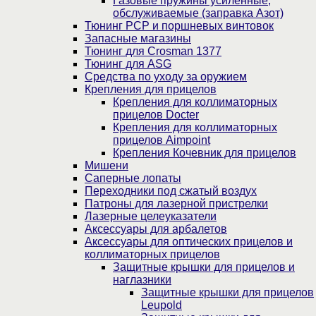
Газовые пружины усиленные,
обслуживаемые (заправка Азот)
Тюнинг PCP и поршневых винтовок
Запасные магазины
Тюнинг для Crosman 1377
Тюнинг для ASG
Средства по уходу за оружием
Крепления для прицелов
Крепления для коллиматорных
прицелов Docter
Крепления для коллиматорных
прицелов Aimpoint
Крепления Кочевник для прицелов
Мишени
Саперные лопаты
Переходники под сжатый воздух
Патроны для лазерной пристрелки
Лазерные целеуказатели
Аксессуары для арбалетов
Аксессуары для оптических прицелов и
коллиматорных прицелов
Защитные крышки для прицелов и
наглазники
Защитные крышки для прицелов
Leupold