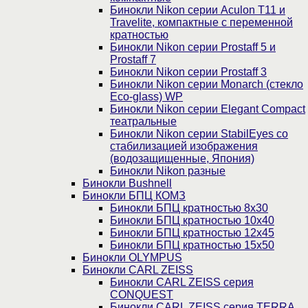
Бинокли Nikon серии Aculon T11 и
Travelite, компактные с переменной
кратностью
Бинокли Nikon серии Prostaff 5 и
Prostaff 7
Бинокли Nikon серии Prostaff 3
Бинокли Nikon серии Monarch (стекло
Eco-glass) WP
Бинокли Nikon серии Elegant Compact
театральные
Бинокли Nikon серии StabilEyes со
стабилизацией изображения
(водозащищенные, Япония)
Бинокли Nikon разные
Бинокли Bushnell
Бинокли БПЦ КОМЗ
Бинокли БПЦ кратностью 8х30
Бинокли БПЦ кратностью 10х40
Бинокли БПЦ кратностью 12х45
Бинокли БПЦ кратностью 15х50
Бинокли OLYMPUS
Бинокли CARL ZEISS
Бинокли CARL ZEISS серия
CONQUEST
Бинокли CARL ZEISS серия TERRA