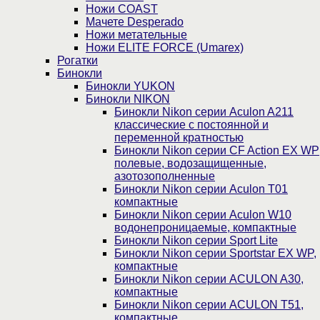
Ножи COAST
Мачете Desperado
Ножи метательные
Ножи ELITE FORCE (Umarex)
Рогатки
Бинокли
Бинокли YUKON
Бинокли NIKON
Бинокли Nikon серии Aculon A211
классические с постоянной и
переменной кратностью
Бинокли Nikon серии СF Action EX WP
полевые, водозащищенные,
азотозополненные
Бинокли Nikon серии Aculon T01
компактные
Бинокли Nikon серии Aculon W10
водонепроницаемые, компактные
Бинокли Nikon серии Sport Lite
Бинокли Nikon серии Sportstar EX WP,
компактные
Бинокли Nikon серии ACULON A30,
компактные
Бинокли Nikon серии ACULON Т51,
компактные