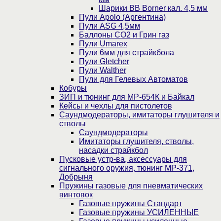
Шарики BB Borner кал. 4,5 мм
Пули Apolo (Аргентина)
Пули ASG 4,5мм
Баллоны CO2 и Грин газ
Пули Umarex
Пули 6мм для страйкбола
Пули Gletcher
Пули Walther
Пули для Гелевых Автоматов
Кобуры
ЗИП и тюнинг для МР-654К и Байкал
Кейсы и чехлы для пистолетов
Саундмодераторы, имитаторы глушителя и
стволы
Саундмодераторы
Имитаторы глушителя, стволы,
насадки страйкбол
Пусковые устр-ва, аксессуары для
сигнального оружия, тюнинг МР-371,
Добрыня
Пружины газовые для пневматических
винтовок
Газовые пружины Стандарт
Газовые пружины УСИЛЕННЫЕ