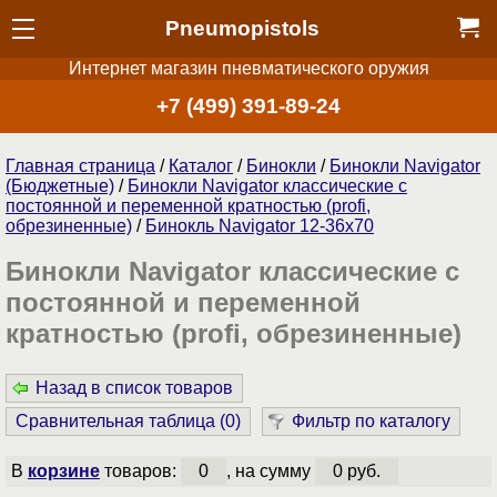
Pneumopistols
Интернет магазин пневматического оружия
+7 (499) 391-89-24
Главная страница
/
Каталог
/
Бинокли
/
Бинокли Navigator
(Бюджетные)
/
Бинокли Navigator классические с
постоянной и переменной кратностью (profi,
обрезиненные)
/
Бинокль Navigator 12-36x70
Бинокли Navigator классические с
постоянной и переменной
кратностью (profi, обрезиненные)
Назад в список товаров
Сравнительная таблица (
0
)
Фильтр по каталогу
В
корзине
товаров:
0
, на сумму
0 руб.