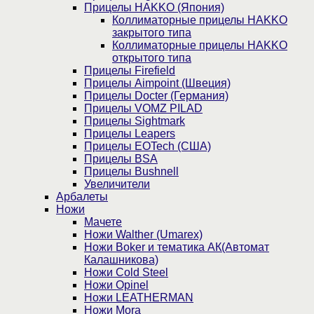
Прицелы HAKKO (Япония)
Коллиматорные прицелы HAKKO
закрытого типа
Коллиматорные прицелы HAKKO
открытого типа
Прицелы Firefield
Прицелы Aimpoint (Швеция)
Прицелы Docter (Германия)
Прицелы VOMZ PILAD
Прицелы Sightmark
Прицелы Leapers
Прицелы EOTech (США)
Прицелы BSA
Прицелы Bushnell
Увеличители
Арбалеты
Ножи
Мачете
Ножи Walther (Umarex)
Ножи Boker и тематика АК(Автомат
Калашникова)
Ножи Cold Steel
Ножи Opinel
Ножи LEATHERMAN
Ножи Mora