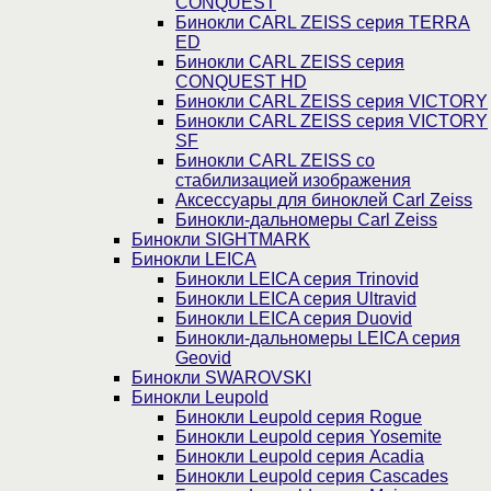
CONQUEST
Бинокли CARL ZEISS серия TERRA
ED
Бинокли CARL ZEISS серия
CONQUEST HD
Бинокли CARL ZEISS серия VICTORY
Бинокли CARL ZEISS серия VICTORY
SF
Бинокли CARL ZEISS со
стабилизацией изображения
Аксессуары для биноклей Carl Zeiss
Бинокли-дальномеры Carl Zeiss
Бинокли SIGHTMARK
Бинокли LEICA
Бинокли LEICA серия Trinovid
Бинокли LEICA серия Ultravid
Бинокли LEICA серия Duovid
Бинокли-дальномеры LEICA серия
Geovid
Бинокли SWAROVSKI
Бинокли Leupold
Бинокли Leupold серия Rogue
Бинокли Leupold серия Yosemite
Бинокли Leupold серия Acadia
Бинокли Leupold серия Cascades