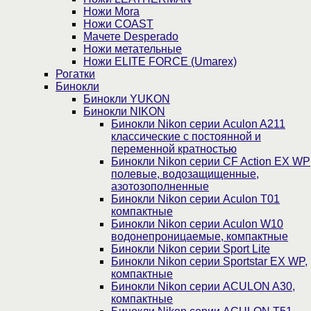
Ножи Mora
Ножи COAST
Мачете Desperado
Ножи метательные
Ножи ELITE FORCE (Umarex)
Рогатки
Бинокли
Бинокли YUKON
Бинокли NIKON
Бинокли Nikon серии Aculon A211
классические с постоянной и
переменной кратностью
Бинокли Nikon серии СF Action EX WP
полевые, водозащищенные,
азотозополненные
Бинокли Nikon серии Aculon T01
компактные
Бинокли Nikon серии Aculon W10
водонепроницаемые, компактные
Бинокли Nikon серии Sport Lite
Бинокли Nikon серии Sportstar EX WP,
компактные
Бинокли Nikon серии ACULON A30,
компактные