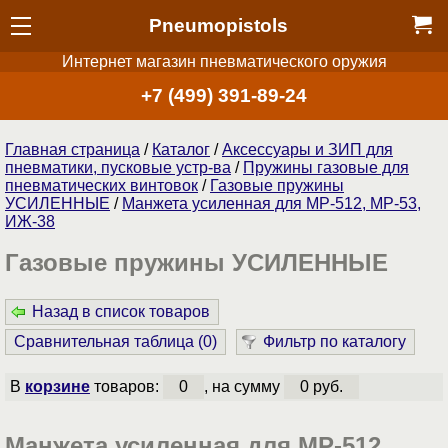
Pneumopistols
Интернет магазин пневматического оружия
+7 (499) 391-89-24
Главная страница
/
Каталог
/
Аксессуары и ЗИП для
пневматики, пусковые устр-ва
/
Пружины газовые для
пневматических винтовок
/
Газовые пружины
УСИЛЕННЫЕ
/
Манжета усиленная для МР-512, МР-53,
ИЖ-38
Газовые пружины УСИЛЕННЫЕ
Назад в список товаров
Сравнительная таблица (
0
)
Фильтр по каталогу
В
корзине
товаров:
0
, на сумму
0 руб.
Манжета усиленная для МР-512,