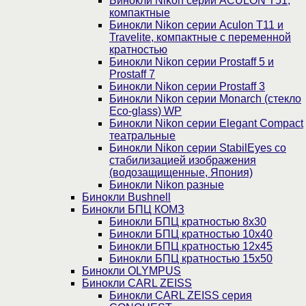
Бинокли Nikon серии ACULON Т51,
компактные
Бинокли Nikon серии Aculon T11 и
Travelite, компактные с переменной
кратностью
Бинокли Nikon серии Prostaff 5 и
Prostaff 7
Бинокли Nikon серии Prostaff 3
Бинокли Nikon серии Monarch (стекло
Eco-glass) WP
Бинокли Nikon серии Elegant Compact
театральные
Бинокли Nikon серии StabilEyes со
стабилизацией изображения
(водозащищенные, Япония)
Бинокли Nikon разные
Бинокли Bushnell
Бинокли БПЦ КОМЗ
Бинокли БПЦ кратностью 8х30
Бинокли БПЦ кратностью 10х40
Бинокли БПЦ кратностью 12х45
Бинокли БПЦ кратностью 15х50
Бинокли OLYMPUS
Бинокли CARL ZEISS
Бинокли CARL ZEISS серия