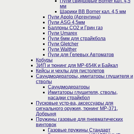
Пули свинцовые Borner кал. 4,5
мм
Шарики BB Borner кал. 4,5 мм
Пули Apolo (Аргентина)
Пули ASG 4,5мм
Баллоны CO2 и Грин газ
Пули Umarex
Пули 6мм для страйкбола
Пули Gletcher
Пули Walther
Пули для Гелевых Автоматов
Кобуры
ЗИП и тюнинг для МР-654К и Байкал
Кейсы и чехлы для пистолетов
Саундмодераторы, имитаторы глушителя и
стволы
Саундмодераторы
Имитаторы глушителя, стволы,
насадки страйкбол
Пусковые устр-ва, аксессуары для
сигнального оружия, тюнинг МР-371,
Добрыня
Пружины газовые для пневматических
винтовок
Газовые пружины Стандарт