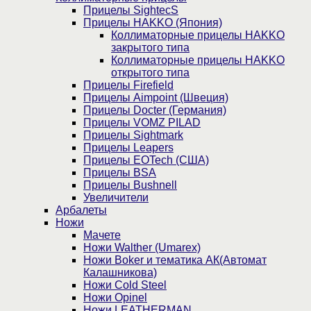
Прицелы SightecS
Прицелы HAKKO (Япония)
Коллиматорные прицелы HAKKO
закрытого типа
Коллиматорные прицелы HAKKO
открытого типа
Прицелы Firefield
Прицелы Aimpoint (Швеция)
Прицелы Docter (Германия)
Прицелы VOMZ PILAD
Прицелы Sightmark
Прицелы Leapers
Прицелы EOTech (США)
Прицелы BSA
Прицелы Bushnell
Увеличители
Арбалеты
Ножи
Мачете
Ножи Walther (Umarex)
Ножи Boker и тематика АК(Автомат
Калашникова)
Ножи Cold Steel
Ножи Opinel
Ножи LEATHERMAN