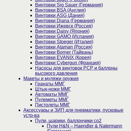
Винтовки Sig Sauer (Германия)
Винтовки BSA (Англия)
Винтовки ASG (Дания)
Винтовки Diana (Германия)
Винтовки Ижевск (Россия)
Винтовки Daisy (Япония)
Винтовки GAMO (Испания)
Винтовки Stoeger (Италия)
Винтовки Ataman (Россия)
Винтовки Borner (Тайвань)
Винтовки EVANIX (Корея)
Винтовки Cybergun (Франция)
Насосы для винтовок PCP и баллоны
высокого давления
Макеты и муляжи оружия
Гранаты ММГ
Штык-ножи ММГ
Автоматы ММГ
Пулеметы ММГ
Пистолеты ММГ
Аксессуары и ЗИП для пневматики, пусковые
устр-ва
Пули, шарики, баллончики со2
Пули H&N – Haendler & Natermann