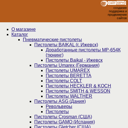
создание
поддержка и
продвижение
сайтов
О магазине
Каталог
Пнев­ма­ти­чес­кие пистолеты
Пистолеты BAIKAL (г. Ижевск)
Доработанные пистолеты МР-654К
(тюнинг)
Пистолеты Baikal - Ижевск
Пистолеты Umarex (Германия)
Пистолеты UMAREX
Пистолеты BERETTA
Пистолеты COLT
Пистолеты HECKLER & KOCH
Пистолеты SMITH & WESSON
Пистолеты WALTHER
Пистолеты ASG (Дания)
Револьверы
Пистолеты
Пистолеты Crosman (США)
Пистолеты GAMO (Испания)
Пистолеты Gletcher (США)