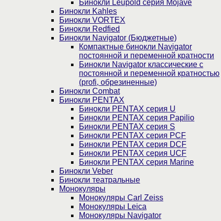
Бинокли Leupold серия Mojave
Бинокли Kahles
Бинокли VORTEX
Бинокли Redfied
Бинокли Navigator (Бюджетные)
Компактные бинокли Navigator
постоянной и переменной кратности
Бинокли Navigator классические с
постоянной и переменной кратностью
(profi, обрезиненные)
Бинокли Combat
Бинокли PENTAX
Бинокли PENTAX серия U
Бинокли PENTAX серия Papilio
Бинокли PENTAX серия S
Бинокли PENTAX серия PCF
Бинокли PENTAX серия DCF
Бинокли PENTAX серия UCF
Бинокли PENTAX серия Marine
Бинокли Veber
Бинокли театральные
Монокуляры
Монокуляры Carl Zeiss
Монокуляры Leica
Монокуляры Navigator