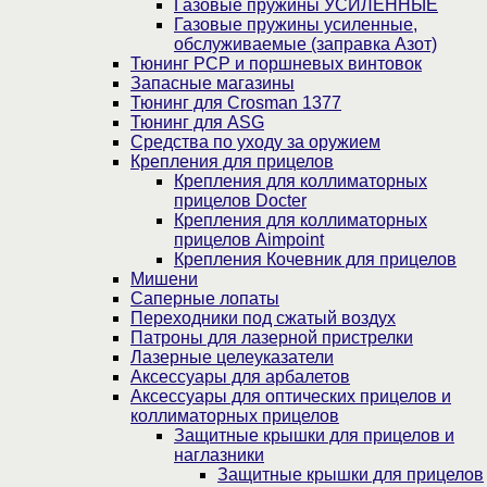
Газовые пружины УСИЛЕННЫЕ
Газовые пружины усиленные,
обслуживаемые (заправка Азот)
Тюнинг PCP и поршневых винтовок
Запасные магазины
Тюнинг для Crosman 1377
Тюнинг для ASG
Средства по уходу за оружием
Крепления для прицелов
Крепления для коллиматорных
прицелов Docter
Крепления для коллиматорных
прицелов Aimpoint
Крепления Кочевник для прицелов
Мишени
Саперные лопаты
Переходники под сжатый воздух
Патроны для лазерной пристрелки
Лазерные целеуказатели
Аксессуары для арбалетов
Аксессуары для оптических прицелов и
коллиматорных прицелов
Защитные крышки для прицелов и
наглазники
Защитные крышки для прицелов