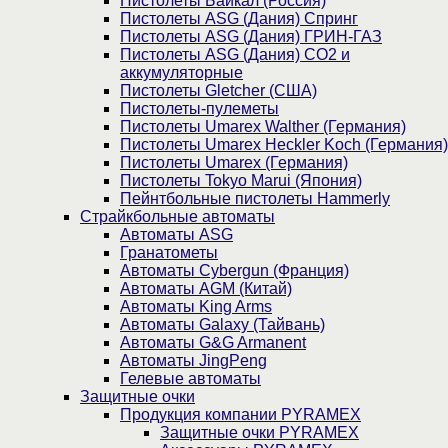
Пистолеты Байкал (Россия)
Пистолеты ASG (Дания) Спринг
Пистолеты ASG (Дания) ГРИН-ГАЗ
Пистолеты ASG (Дания) CO2 и
аккумуляторные
Пистолеты Gletcher (США)
Пистолеты-пулеметы
Пистолеты Umarex Walther (Германия)
Пистолеты Umarex Heckler Koch (Германия)
Пистолеты Umarex (Германия)
Пистолеты Tokyo Marui (Япония)
Пейнтбольные пистолеты Hammerly
Страйкбольные автоматы
Автоматы ASG
Гранатометы
Автоматы Cybergun (Франция)
Автоматы AGM (Китай)
Автоматы King Arms
Автоматы Galaxy (Тайвань)
Автоматы G&G Armanent
Автоматы JingPeng
Гелевые автоматы
Защитные очки
Продукция компании PYRAMEX
Защитные очки PYRAMEX