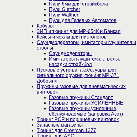
Пули 6мм для страйкбола
Пули Gletcher
Пули Walther
Пули для Гелевых Автоматов
Кобуры
ЗИП и тюнинг для МР-654К и Байкал
Кейсы и чехлы для пистолетов
Саундмодераторы, имитаторы глушителя и
стволы
Саундмодераторы
Имитаторы глушителя, стволы,
насадки страйкбол
Пусковые устр-ва, аксессуары для
сигнального оружия, тюнинг МР-371,
Добрыня
Пружины газовые для пневматических
винтовок
Газовые пружины Стандарт
Газовые пружины УСИЛЕННЫЕ
Газовые пружины усиленные,
обслуживаемые (заправка Азот)
Тюнинг PCP и поршневых винтовок
Запасные магазины
Тюнинг для Crosman 1377
Тюнинг для ASG