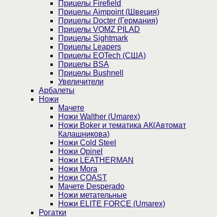
Прицелы Firefield
Прицелы Aimpoint (Швеция)
Прицелы Docter (Германия)
Прицелы VOMZ PILAD
Прицелы Sightmark
Прицелы Leapers
Прицелы EOTech (США)
Прицелы BSA
Прицелы Bushnell
Увеличители
Арбалеты
Ножи
Мачете
Ножи Walther (Umarex)
Ножи Boker и тематика АК(Автомат
Калашникова)
Ножи Cold Steel
Ножи Opinel
Ножи LEATHERMAN
Ножи Mora
Ножи COAST
Мачете Desperado
Ножи метательные
Ножи ELITE FORCE (Umarex)
Рогатки