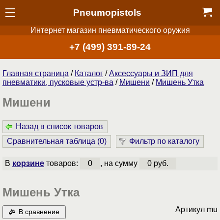
Pneumopistols
Интернет магазин пневматического оружия
+7 (499) 391-89-24
Главная страница
/
Каталог
/
Аксессуары и ЗИП для
пневматики, пусковые устр-ва
/
Мишени
/
Мишень Утка
Мишени
Назад в список товаров
Сравнительная таблица (
0
)
Фильтр по каталогу
В
корзине
товаров:
0
, на сумму
0 руб.
Мишень Утка
Артикул
mu
В сравнение