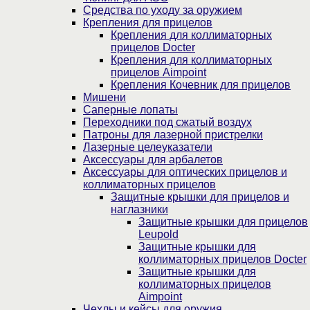
Средства по уходу за оружием
Крепления для прицелов
Крепления для коллиматорных
прицелов Docter
Крепления для коллиматорных
прицелов Aimpoint
Крепления Кочевник для прицелов
Мишени
Саперные лопаты
Переходники под сжатый воздух
Патроны для лазерной пристрелки
Лазерные целеуказатели
Аксессуары для арбалетов
Аксессуары для оптических прицелов и
коллиматорных прицелов
Защитные крышки для прицелов и
наглазники
Защитные крышки для прицелов
Leupold
Защитные крышки для
коллиматорных прицелов Docter
Защитные крышки для
коллиматорных прицелов
Aimpoint
Чехлы и кейсы для оружия