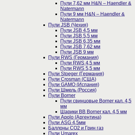
Пули 7,62 мм H&N – Haendler &
Natermann
Пули 9 мм H&N – Haendler &
Natermann
Пули JSB (Чехия)
Пули JSB 4,5 мм
Пули JSB 5,5 мм
Пули JSB 6,35 мм
Пули JSB 7,62 мм
Пули JSB 9 мм
Пули RWS (Германия)
Пули RWS 4,5 мм
Пули RWS 5,5 мм
Пули Stoeger (Германия)
Пули Crosman (США)
Пули GAMO (Испания)
Пули Шмель (Россия)
Пули Borner
Пули свинцовые Borner кал. 4,5
мм
Шарики BB Borner кал. 4,5 мм
Пули Apolo (Аргентина)
Пули ASG 4,5мм
Баллоны CO2 и Грин газ
Пули Umarex