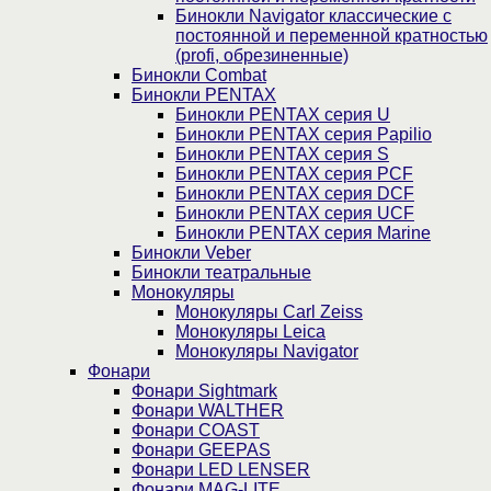
Бинокли Navigator классические с
постоянной и переменной кратностью
(profi, обрезиненные)
Бинокли Combat
Бинокли PENTAX
Бинокли PENTAX серия U
Бинокли PENTAX серия Papilio
Бинокли PENTAX серия S
Бинокли PENTAX серия PCF
Бинокли PENTAX серия DCF
Бинокли PENTAX серия UCF
Бинокли PENTAX серия Marine
Бинокли Veber
Бинокли театральные
Монокуляры
Монокуляры Carl Zeiss
Монокуляры Leica
Монокуляры Navigator
Фонари
Фонари Sightmark
Фонари WALTHER
Фонари COAST
Фонари GEEPAS
Фонари LED LENSER
Фонари MAG-LITE