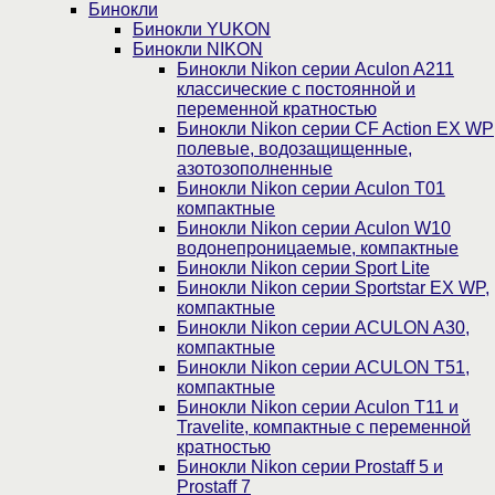
Бинокли
Бинокли YUKON
Бинокли NIKON
Бинокли Nikon серии Aculon A211
классические с постоянной и
переменной кратностью
Бинокли Nikon серии СF Action EX WP
полевые, водозащищенные,
азотозополненные
Бинокли Nikon серии Aculon T01
компактные
Бинокли Nikon серии Aculon W10
водонепроницаемые, компактные
Бинокли Nikon серии Sport Lite
Бинокли Nikon серии Sportstar EX WP,
компактные
Бинокли Nikon серии ACULON A30,
компактные
Бинокли Nikon серии ACULON Т51,
компактные
Бинокли Nikon серии Aculon T11 и
Travelite, компактные с переменной
кратностью
Бинокли Nikon серии Prostaff 5 и
Prostaff 7