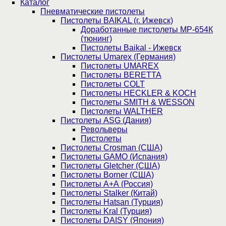
Каталог
Пнев­ма­ти­чес­кие пистолеты
Пистолеты BAIKAL (г. Ижевск)
Доработанные пистолеты МР-654К
(тюнинг)
Пистолеты Baikal - Ижевск
Пистолеты Umarex (Германия)
Пистолеты UMAREX
Пистолеты BERETTA
Пистолеты COLT
Пистолеты HECKLER & KOCH
Пистолеты SMITH & WESSON
Пистолеты WALTHER
Пистолеты ASG (Дания)
Револьверы
Пистолеты
Пистолеты Crosman (США)
Пистолеты GAMO (Испания)
Пистолеты Gletcher (США)
Пистолеты Borner (США)
Пистолеты А+А (Россия)
Пистолеты Stalker (Китай)
Пистолеты Hatsan (Турция)
Пистолеты Kral (Турция)
Пистолеты DAISY (Япония)