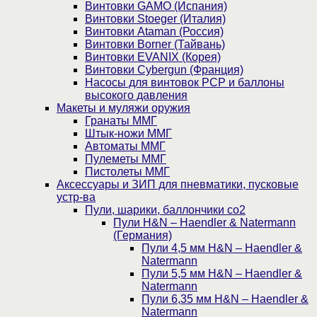
Винтовки GAMO (Испания)
Винтовки Stoeger (Италия)
Винтовки Ataman (Россия)
Винтовки Borner (Тайвань)
Винтовки EVANIX (Корея)
Винтовки Cybergun (Франция)
Насосы для винтовок PCP и баллоны
высокого давления
Макеты и муляжи оружия
Гранаты ММГ
Штык-ножи ММГ
Автоматы ММГ
Пулеметы ММГ
Пистолеты ММГ
Аксессуары и ЗИП для пневматики, пусковые
устр-ва
Пули, шарики, баллончики со2
Пули H&N – Haendler & Natermann
(Германия)
Пули 4,5 мм H&N – Haendler &
Natermann
Пули 5,5 мм H&N – Haendler &
Natermann
Пули 6,35 мм H&N – Haendler &
Natermann