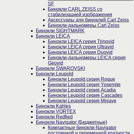
SF
Бинокли CARL ZEISS со
стабилизацией изображения
Аксессуары для биноклей Carl Zeiss
Бинокли-дальномеры Carl Zeiss
Бинокли SIGHTMARK
Бинокли LEICA
Бинокли LEICA серия Trinovid
Бинокли LEICA серия Ultravid
Бинокли LEICA серия Duovid
Бинокли-дальномеры LEICA серия
Geovid
Бинокли SWAROVSKI
Бинокли Leupold
Бинокли Leupold серия Rogue
Бинокли Leupold серия Yosemite
Бинокли Leupold серия Acadia
Бинокли Leupold серия Cascades
Бинокли Leupold серия Mojave
Бинокли Kahles
Бинокли VORTEX
Бинокли Redfied
Бинокли Navigator (Бюджетные)
Компактные бинокли Navigator
постоянной и переменной кратности