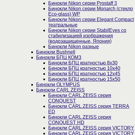
Бинокли Nikon серии Prostaff 3
Бинокли Nikon серии Monarch (стекло
Eco-glass) WP
Бинокли Nikon серии Elegant Compact
театральные
Бинокли Nikon серии StabilEyes со
стабилизацией изображения
(водозащищенные, Япония)
Бинокли Nikon разные
Бинокли Bushnell
Бинокли БПЦ КОМЗ
Бинокли БПЦ кратностью 8х30
Бинокли БПЦ кратностью 10х40
Бинокли БПЦ кратностью 12х45
Бинокли БПЦ кратностью 15х50
Бинокли OLYMPUS
Бинокли CARL ZEISS
Бинокли CARL ZEISS серия
CONQUEST
Бинокли CARL ZEISS серия TERRA
ED
Бинокли CARL ZEISS серия
CONQUEST HD
Бинокли CARL ZEISS серия VICTORY
Бинокли CARL ZEISS серия VICTORY