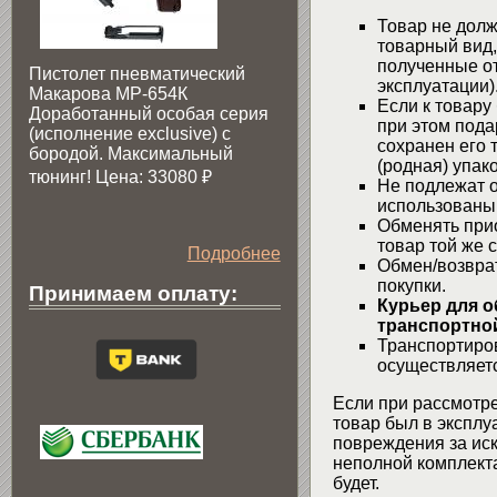
Товар не долж
товарный вид,
полученные от
Пистолет пневматический
эксплуатации)
Макарова МР-654К
Если к товару
Доработанный особая серия
при этом пода
(исполнение exclusive) c
сохранен его 
бородой. Максимальный
(родная) упако
тюнинг! Цена: 33080
₽
Не подлежат о
использованы
Обменять при
товар той же 
Подробнее
Обмен/возвра
покупки.
Принимаем оплату:
Курьер для о
транспортной
Транспортиров
осуществляетс
Если при рассмотре
товар был в эксплу
повреждения за ис
неполной комплекта
будет.