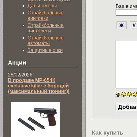
Дальномеры
Ваше имя
Страйкбольные
винтовки
Страйкбольные
Ж
К
пистолеты
Страйкбольные
автоматы
Защитные очки
Акции
28/02/2026
В продаже МР-654К
exclusive killer с бородой
(максимальный тюнинг)!
Как купить