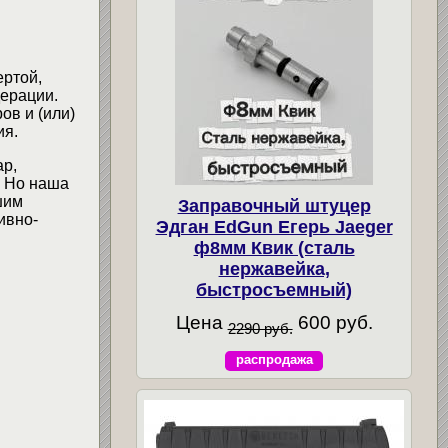
ертой,
ерации.
ов и (или)
ия.
ар,
. Но наша
шим
Заправочный штуцер
ивно-
Эдган EdGun Егерь Jaeger
ф8мм Квик (сталь
нержавейка,
быстросъемный)
Цена
600 руб.
2290 руб.
распродажа