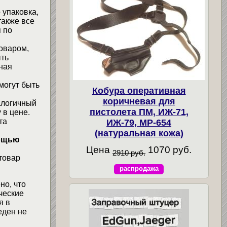
 упаковка,
также все
 по
товаром,
ыть
ная
могут быть
Кобура оперативная
коричневая для
алогичный
пистолета ПМ, ИЖ-71,
 в цене.
та
ИЖ-79, МР-654
(натуральная кожа)
мощью
Цена
1070 руб.
2910 руб.
товар
распродажа
но, что
ческие
я в
еден не