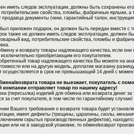
ен иметь следов эксплуатации, должны быть сохранены его
 потребительские свойства, пломбы, фабричные ярлыки, а 
 продавца документы (чеки, гарантийный талон, инструкция
.
 был приложен подарок, он должен быть передан вместе с 
рок также не должен иметь следов эксплуатации, должен б
товарный вид, потребительские свойства, пломбы и фабрич
вка.
бмену и возврату товары надлежащего качества, если они 
 исключительно приобретающим его покупателем.
обретенный товар надлежащего качества Вы можете на ан
стоимости или на другую модель, доплатив магазину разницу
т осуществляется в срок не превышающий 14 дней с момен
бмена/возврата товара не выезжает, покупатель с по
 компании отправляет товар по нашему адресу!
ка (пересылка) изделий для обмена или возврата денег за 
я за счет покупателя, в том числе по гарантийному случаю!
нии Вашего требования о возврате товара будет установле
атации, имеет дефекты (трещины, царапины, сколы, механи
ключением скрытых производственных дефектов), находитс
ции или не в заводской упаковке, то обмен/возврат произв