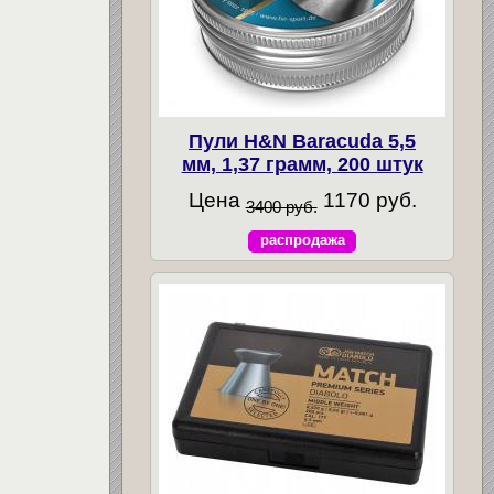
Пули H&N Baracuda 5,5
мм, 1,37 грамм, 200 штук
Цена
1170 руб.
3400 руб.
распродажа