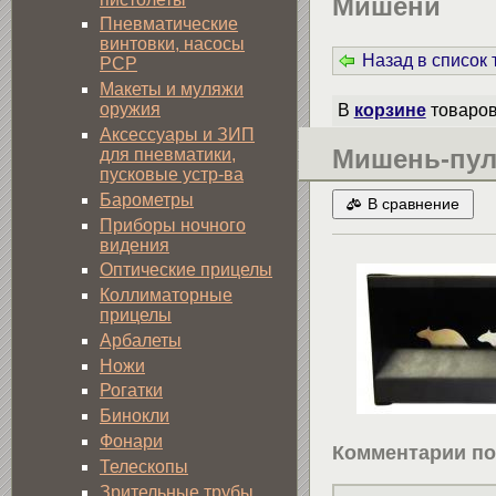
Мишени
Пневматические
винтовки, насосы
Назад в список
PCP
Макеты и муляжи
оружия
В
корзине
товаро
Аксессуары и ЗИП
Мишень-пул
для пневматики,
пусковые устр-ва
Барометры
В сравнение
Приборы ночного
видения
Оптические прицелы
Коллиматорные
прицелы
Арбалеты
Ножи
Рогатки
Бинокли
Фонари
Комментарии по
Телескопы
Зрительные трубы