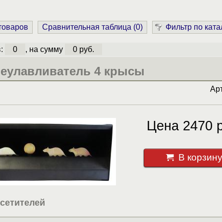
 товаров
Сравнительная таблица (
0
)
Фильтр по ката
в:
0
, на сумму
0 руб.
еулавливатель 4 крысы
Ар
Цена 2470 р
В корзин
сетителей