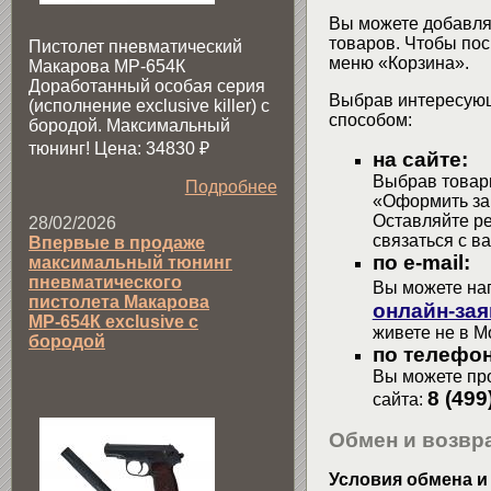
Вы можете добавлят
товаров. Чтобы пос
Пистолет пневматический
меню «Корзина».
Макарова МР-654К
Доработанный особая серия
Выбрав интересующ
(исполнение exclusive killer) с
способом:
бородой. Максимальный
тюнинг! Цена: 34830
₽
на сайте:
Выбрав товары
Подробнее
«Оформить зак
Оставляйте р
28/02/2026
связаться с в
Впервые в продаже
по e-mail:
максимальный тюнинг
пневматического
Вы можете на
пистолета Макарова
онлайн-зая
МР-654К exclusive с
живете не в М
бородой
по телефон
Вы можете про
8 (499
сайта:
Обмен и возвра
Условия обмена и