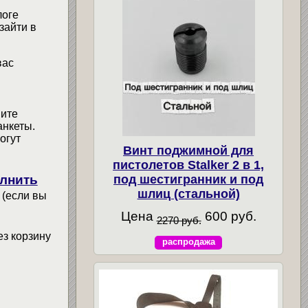
логе
зайти в
вас
мите
анкеты.
огут
Винт поджимной для
пистолетов Stalker 2 в 1,
лнить
под шестигранник и под
шлиц (стальной)
 (если вы
Цена
600 руб.
2270 руб.
ез корзину
распродажа