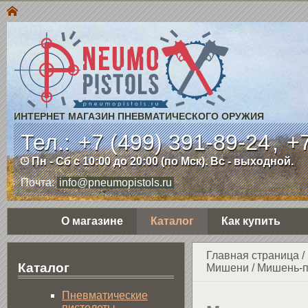
ИНТЕРНЕТ МАГАЗИН ПНЕВМАТИЧЕСКОГО ОРУЖИЯ
Тел.:
+7 (499) 391-89-24
,
+7
Пн - Сб с 10:00 до 20:00 (по Мск). Вс - выходной.
Почта:
info@pneumopistols.ru
О магазине
Каталог
Как купить
Главная страница
/
Каталог
Мишени
/
Мишень-п
Пнев­ма­ти­чес­кие
пистолеты