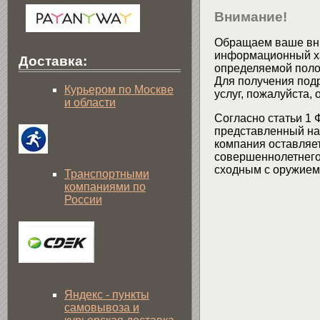
Внимание!
Обращаем ваше вни
информационный хар
Доставка:
определяемой поло
Для получения подр
Курьером по Москве
услуг, пожалуйста,
и области
Согласно статьи 1 
представленный на 
компания оставляет
совершеннолетнего 
сходным с оружием 
Транспортными
компаниями по
России
Яндекс - пункты
самовывоза и