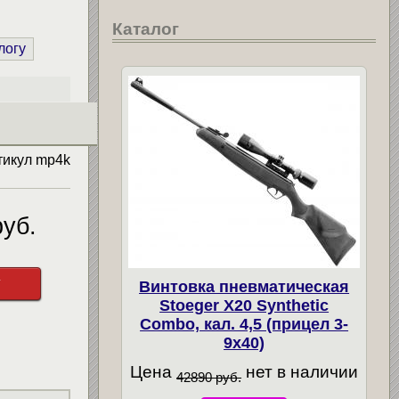
Каталог
логу
тикул
mp4k
уб.
у
Винтовка пневматическая
Stoeger X20 Synthetic
Combo, кал. 4,5 (прицел 3-
9х40)
Цена
нет в наличии
42890 руб.