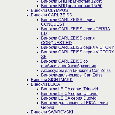
Бинокли БПЦ кратностью 12х45
Бинокли БПЦ кратностью 15х50
Бинокли OLYMPUS
Бинокли CARL ZEISS
Бинокли CARL ZEISS серия
CONQUEST
Бинокли CARL ZEISS серия TERRA
ED
Бинокли CARL ZEISS серия
CONQUEST HD
Бинокли CARL ZEISS серия VICTORY
Бинокли CARL ZEISS серия VICTORY
SF
Бинокли CARL ZEISS со
стабилизацией изображения
Аксессуары для биноклей Carl Zeiss
Бинокли-дальномеры Carl Zeiss
Бинокли SIGHTMARK
Бинокли LEICA
Бинокли LEICA серия Trinovid
Бинокли LEICA серия Ultravid
Бинокли LEICA серия Duovid
Бинокли-дальномеры LEICA серия
Geovid
Бинокли SWAROVSKI