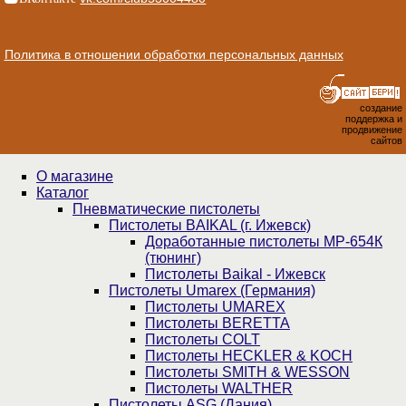
Политика в отношении обработки персональных данных
создание
поддержка и
продвижение
сайтов
О магазине
Каталог
Пнев­ма­ти­чес­кие пистолеты
Пистолеты BAIKAL (г. Ижевск)
Доработанные пистолеты МР-654К
(тюнинг)
Пистолеты Baikal - Ижевск
Пистолеты Umarex (Германия)
Пистолеты UMAREX
Пистолеты BERETTA
Пистолеты COLT
Пистолеты HECKLER & KOCH
Пистолеты SMITH & WESSON
Пистолеты WALTHER
Пистолеты ASG (Дания)