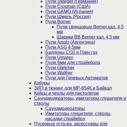
Пули Stoeger (Германия)
Пули Crosman (США)
Пули GAMO (Испания)
Пули Шмель (Россия)
Пули Borner
Пули свинцовые Borner кал. 4,5
мм
Шарики BB Borner кал. 4,5 мм
Пули Apolo (Аргентина)
Пули ASG 4,5мм
Баллоны CO2 и Грин газ
Пули Umarex
Пули 6мм для страйкбола
Пули Gletcher
Пули Walther
Пули для Гелевых Автоматов
Кобуры
ЗИП и тюнинг для МР-654К и Байкал
Кейсы и чехлы для пистолетов
Саундмодераторы, имитаторы глушителя и
стволы
Саундмодераторы
Имитаторы глушителя, стволы,
насадки страйкбол
Пусковые устр-ва, аксессуары для