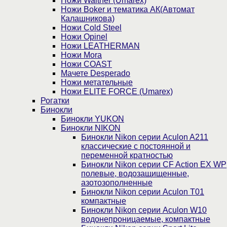
Ножи Walther (Umarex)
Ножи Boker и тематика АК(Автомат
Калашникова)
Ножи Cold Steel
Ножи Opinel
Ножи LEATHERMAN
Ножи Mora
Ножи COAST
Мачете Desperado
Ножи метательные
Ножи ELITE FORCE (Umarex)
Рогатки
Бинокли
Бинокли YUKON
Бинокли NIKON
Бинокли Nikon серии Aculon A211
классические с постоянной и
переменной кратностью
Бинокли Nikon серии СF Action EX WP
полевые, водозащищенные,
азотозополненные
Бинокли Nikon серии Aculon T01
компактные
Бинокли Nikon серии Aculon W10
водонепроницаемые, компактные