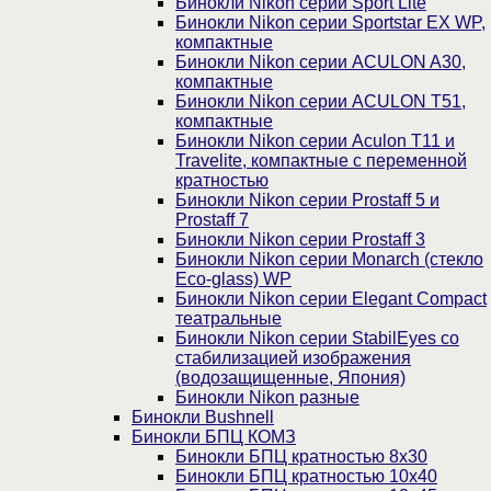
Бинокли Nikon серии Sport Lite
Бинокли Nikon серии Sportstar EX WP,
компактные
Бинокли Nikon серии ACULON A30,
компактные
Бинокли Nikon серии ACULON Т51,
компактные
Бинокли Nikon серии Aculon T11 и
Travelite, компактные с переменной
кратностью
Бинокли Nikon серии Prostaff 5 и
Prostaff 7
Бинокли Nikon серии Prostaff 3
Бинокли Nikon серии Monarch (стекло
Eco-glass) WP
Бинокли Nikon серии Elegant Compact
театральные
Бинокли Nikon серии StabilEyes со
стабилизацией изображения
(водозащищенные, Япония)
Бинокли Nikon разные
Бинокли Bushnell
Бинокли БПЦ КОМЗ
Бинокли БПЦ кратностью 8х30
Бинокли БПЦ кратностью 10х40