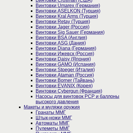
Винтовки Crosman (США)
Винтовки Umarex (Германия)
Винтовки ASELKON (Турция)
Винтовки Kral Arms (Турция)
Винтовки Retay (Турция)
Винтовки Jager (Россия)
Винтовки Sig Sauer (Германия)
Винтовки BSA (Англия)
Винтовки ASG (Дания)
Винтовки Diana (Германия)
Винтовки Ижевск (Россия)
Винтовки Daisy (Япония)
Винтовки GAMO (Испания)
Винтовки Stoeger (Италия)
Винтовки Ataman (Россия)
Винтовки Borner (Тайвань)
Винтовки EVANIX (Корея)
Винтовки Cybergun (Франция)
Насосы для винтовок PCP и баллоны
высокого давления
Макеты и муляжи оружия
Гранаты ММГ
Штык-ножи ММГ
Автоматы ММГ
Пулеметы ММГ