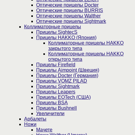
Оптические прицелы Docter
Оптические прицелы BURRIS
Оптические прицелы Walther
Оптические прицелы Sightmark
Коллиматорные прицелы
Прицелы SightecS
Прицелы HAKKO (Япония)
Коллиматорные прицелы HAKKO
закрытого типа
Коллиматорные прицелы HAKKO
открытого типа
Прицелы Firefield
Прицелы Aimpoint (Швеция)
Прицелы Docter (Германия)
Прицелы VOMZ PILAD
Прицелы Sightmark
Прицелы Leapers
Прицелы EOTech (США)
Прицелы BSA
Прицелы Bushnell
Увеличители
Арбалеты
Ножи
Мачете