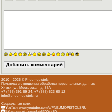
2010—2026 © Pneumopistols
Политика в отношении обработки персональных данных
Химки, ул. Московская, д. 38А
+7 (499) 391-89-24
,
+7 (985) 523-60-12
info@pneumopistols.ru
Социальные сети:
YouTube
www.youtube.com/c/PNEUMOPISTOLSRU
ВКонтакте
vk.com/club53004480