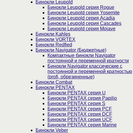
Бинокли Leupold
Бинокли Leupold серия Rogue
Бинокли Leupold серия Yosemite
Бинокли Leupold серия Acadia
Бинокли Leupold серия Cascades
Бинокли Leupold серия Mojave
Бинокли Kahles
Бинокли VORTEX
Бинокли Redfied
Бинокли Navigator (Бюджетные)
Компактные бинокли Navigator
постоянной и переменной кратности
Бинокли Navigator классические с
постоянной и переменной кратностью
(profi, обрезиненные)
Бинокли Combat
Бинокли PENTAX
Бинокли PENTAX серия U
Бинокли PENTAX серия Papilio
Бинокли PENTAX серия S
Бинокли PENTAX серия PCF
Бинокли PENTAX серия DCF
Бинокли PENTAX серия UCF
Бинокли PENTAX серия Marine
Бинокли Veber