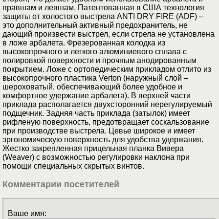
правшам и левшам. Патентованная в США технология
защиты от холостого выстрела ANTI DRY FIRE (ADF) –
это дополнительный активный предохранитель, не
дающий произвести выстрел, если стрела не установлена
в ложе арбалета. Фрезерованная колодка из
высокопрочного и легкого алюминиевого сплава с
полировкой поверхности и прочным анодированным
покрытием. Ложе с ортопедическим прикладом отлито из
высокопрочного пластика Verton (наружный слой –
шероховатый, обеспечивающий более удобное и
комфортное удержание арбалета). В верхней части
приклада располагается двухсторонний нерегулируемый
подщечник. Задняя часть приклада (затылок) имеет
рифленую поверхность, предотвращает соскальзование
при производстве выстрела. Цевье широкое и имеет
эргономическую поверхность для удобства удержания.
Жестко закрепленная прицельная планка Вивера
(Weaver) с возможностью регулировки наклона при
помощи специальных скрытых винтов.
Комментарии посетителей
Ваше имя: