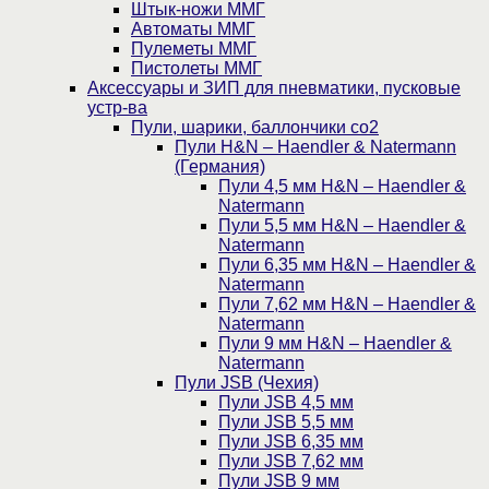
Штык-ножи ММГ
Автоматы ММГ
Пулеметы ММГ
Пистолеты ММГ
Аксессуары и ЗИП для пневматики, пусковые
устр-ва
Пули, шарики, баллончики со2
Пули H&N – Haendler & Natermann
(Германия)
Пули 4,5 мм H&N – Haendler &
Natermann
Пули 5,5 мм H&N – Haendler &
Natermann
Пули 6,35 мм H&N – Haendler &
Natermann
Пули 7,62 мм H&N – Haendler &
Natermann
Пули 9 мм H&N – Haendler &
Natermann
Пули JSB (Чехия)
Пули JSB 4,5 мм
Пули JSB 5,5 мм
Пули JSB 6,35 мм
Пули JSB 7,62 мм
Пули JSB 9 мм