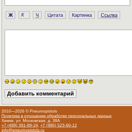
Ж
К
Ч
Цитата
Картинка
Ссылка
2010—2026 © Pneumopistols
Политика в отношении обработки персональных данных
Химки, ул. Московская, д. 38А
+7 (499) 391-89-24
,
+7 (985) 523-60-12
info@pneumopistols.ru