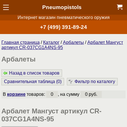
Pneumopistols
Интернет магазин пневматического оружия
+7 (499) 391-89-24
Главная страница
/
Каталог
/
Арбалеты
/
Арбалет Мангуст
артикул CR-037CG1A4NS-95
Арбалеты
Назад в список товаров
Сравнительная таблица (
0
)
Фильтр по каталогу
В
корзине
товаров:
0
, на сумму
0 руб.
Арбалет Мангуст артикул CR-
037CG1A4NS-95