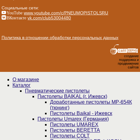
Социальные сети:
YouTube
www.youtube.com/c/PNEUMOPISTOLSRU
ВКонтакте
vk.com/club53004480
Политика в отношении обработки персональных данных
создание
поддержка и
продвижение
сайтов
О магазине
Каталог
Пнев­ма­ти­чес­кие пистолеты
Пистолеты BAIKAL (г. Ижевск)
Доработанные пистолеты МР-654К
(тюнинг)
Пистолеты Baikal - Ижевск
Пистолеты Umarex (Германия)
Пистолеты UMAREX
Пистолеты BERETTA
Пистолеты COLT