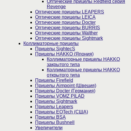
Оптические прицелы Redfield серия
Revenge
Оптические прицелы LEAPERS
Оптические прицелы LEICA
Оптические прицелы Docter
Оптические прицелы BURRIS
Оптические прицелы Walther
Оптические прицелы Sightmark
Коллиматорные прицелы
Прицелы SightecS
Прицелы HAKKO (Япония)
Коллиматорные прицелы HAKKO
закрытого типа
Коллиматорные прицелы HAKKO
открытого типа
Прицелы Firefield
Прицелы Aimpoint (Швеция)
Прицелы Docter (Германия)
Прицелы VOMZ PILAD
Прицелы Sightmark
Прицелы Leapers
Прицелы EOTech (США)
Прицелы BSA
Прицелы Bushnell
Увеличители