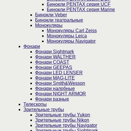
Бинокли PENTAX серия UCF
Бинокли PENTAX серия Marine
Бинокли Veber
Бинокли театральные
Монокуляры
Монокуляры Carl Zeiss
Монокуляры Leica
Монокуляры Navigator
Фонари
Фонари Sightmark
Фонари WALTHER
Фонари COAST
Фонари GEEPAS
Фонари LED LENSER
Фонари MAG-LITE
Фонари Smith&Wesson
Фонари налобные
Фонари NIGHT ARMOR
Фонари разные
Телескопы
Зрительные трубы
Зрительные трубы Yukon
Зрительные трубы Nikon
Зрительные трубы Navigator
Зрительные трубы Sightmark