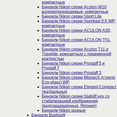
компактные
Бинокли Nikon серии Aculon W10
водонепроницаемые, компактные
Бинокли Nikon серии Sport Lite
Бинокли Nikon серии Sportstar EX WP,
компактные
Бинокли Nikon серии ACULON A30,
компактные
Бинокли Nikon серии ACULON Т51,
компактные
Бинокли Nikon серии Aculon T11 и
Travelite, компактные с переменной
кратностью
Бинокли Nikon серии Prostaff 5 и
Prostaff 7
Бинокли Nikon серии Prostaff 3
Бинокли Nikon серии Monarch (стекло
Eco-glass) WP
Бинокли Nikon серии Elegant Compact
театральные
Бинокли Nikon серии StabilEyes со
стабилизацией изображения
(водозащищенные, Япония)
Бинокли Nikon разные
Бинокли Bushnell