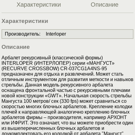
Характеристики
Описание
Характеристики
Производитель
:
Interloper
Описание
Арбалет рекурсивный (классической формы)
INTERLOPER (ИНТЕРЛОПЕР) серии «МАНГУСТ»
(RECURVE CROSSBOW) CR-037CG1A4NS-95
предназначен для отдыха и развлечений. Может стать
отличным инструментом для развития меткости и навыков
стрельбы. Данная модель рекурсивного арбалета
оснащена фронтальной частью с рекурсивными плечами
новой конструкции «GWT». Начальная скорость стрельбы
Мангуста 100 метров/ сек (330 fps) может сравниться со
скоростью многих блочных арбалетов. Крепление колодки
плечей к направляющей аналогично креплению блочных
арбалетов фирмы – производителя, например АРХОНТ
или ИФРИТ. Это означает, что вы можете приобрести один
из вышеперечисленных блочных арбалетов и
доукомплектовать его колодкой от арбалета "Мангуст"