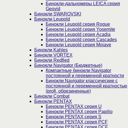
Бинокли-дальномеры LEICA серия
Geovid
Бинокли SWAROVSKI
Бинокли Leupold
Бинокли Leupold серия Rogue
Бинокли Leupold серия Yosemite
Бинокли Leupold серия Acadia
Бинокли Leupold серия Cascades
Бинокли Leupold серия Mojave
Бинокли Kahles
Бинокли VORTEX
Бинокли Redfied
Бинокли Navigator (Бюджетные)
Компактные бинокли Navigator
постоянной и переменной кратности
Бинокли Navigator классические с
постоянной и переменной кратностью
(profi, обрезиненные)
Бинокли Combat
Бинокли PENTAX
Бинокли PENTAX серия U
Бинокли PENTAX серия Papilio
Бинокли PENTAX серия S
Бинокли PENTAX серия PCF
Бинокли PENTAX серия DCF