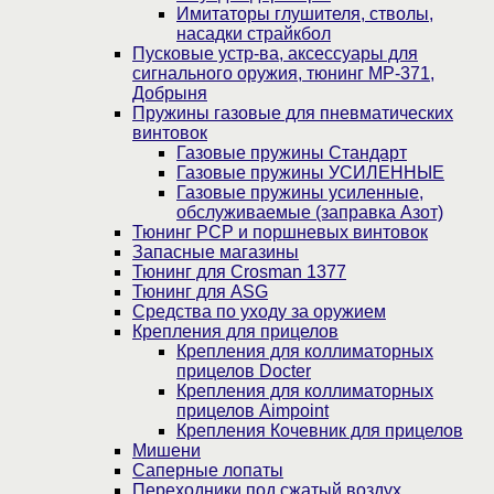
Имитаторы глушителя, стволы,
насадки страйкбол
Пусковые устр-ва, аксессуары для
сигнального оружия, тюнинг МР-371,
Добрыня
Пружины газовые для пневматических
винтовок
Газовые пружины Стандарт
Газовые пружины УСИЛЕННЫЕ
Газовые пружины усиленные,
обслуживаемые (заправка Азот)
Тюнинг PCP и поршневых винтовок
Запасные магазины
Тюнинг для Crosman 1377
Тюнинг для ASG
Средства по уходу за оружием
Крепления для прицелов
Крепления для коллиматорных
прицелов Docter
Крепления для коллиматорных
прицелов Aimpoint
Крепления Кочевник для прицелов
Мишени
Саперные лопаты
Переходники под сжатый воздух