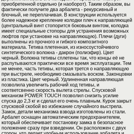
приобретенной отдельно (и наоборот). Таким образом, вы
фактически получите два арбалета - рекурсивный и
блочный, не переплачивая. В конструкции используется
более надежное крепление колодки плеч к направляющей
(центральный винт стопорится боковым винтом, колодка
имеет специальные стопоры для устранения возможных
люфтов при установке на направляющую). Плечи (дуги)
выполнены из прочного и гибкого композитного
материала. Тетива плетенная, из износоустойчивого
синтетического волокна - дакрон (полиэфир). Цвет
черный. Волокна тетивы сплетены так, что концы её не
распутываются практически все время эксплуатации. Тем
не менее, часть тетивы, которая трется о направляющую
при выстреле, необходимо смазывать воском. Законцовки
из пластика. Цвет черный. Удлиненная направляющая
позволила увеличить рабочий ход тетивы, и
соответсвенно скорость вылета стрелы. Спусковой
механизм POWER TOUCH позволил снизить усилие
спуска до 2,3 кг и сделал его очень плавным. Курок закрыт
спусковой скобой во избежание случайного выстрела.
Замок, детали механизма взвода изготовлены из стали.
Арбалет оснащен автоматическим предохранителем,
который обеспечивает постановку замка в безопасное
положение сразу при взведении. Он расположен с двух
сторон, что делает удобным использование арбалета и