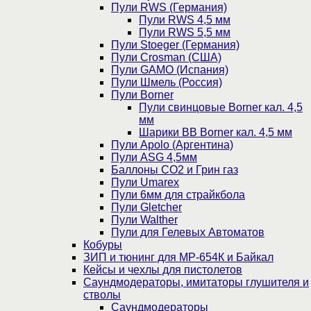
Пули RWS (Германия)
Пули RWS 4,5 мм
Пули RWS 5,5 мм
Пули Stoeger (Германия)
Пули Crosman (США)
Пули GAMO (Испания)
Пули Шмель (Россия)
Пули Borner
Пули свинцовые Borner кал. 4,5
мм
Шарики BB Borner кал. 4,5 мм
Пули Apolo (Аргентина)
Пули ASG 4,5мм
Баллоны CO2 и Грин газ
Пули Umarex
Пули 6мм для страйкбола
Пули Gletcher
Пули Walther
Пули для Гелевых Автоматов
Кобуры
ЗИП и тюнинг для МР-654К и Байкал
Кейсы и чехлы для пистолетов
Саундмодераторы, имитаторы глушителя и
стволы
Саундмодераторы