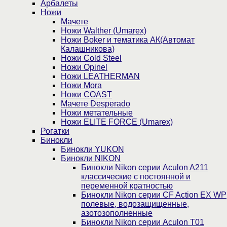
Арбалеты
Ножи
Мачете
Ножи Walther (Umarex)
Ножи Boker и тематика АК(Автомат
Калашникова)
Ножи Cold Steel
Ножи Opinel
Ножи LEATHERMAN
Ножи Mora
Ножи COAST
Мачете Desperado
Ножи метательные
Ножи ELITE FORCE (Umarex)
Рогатки
Бинокли
Бинокли YUKON
Бинокли NIKON
Бинокли Nikon серии Aculon A211
классические с постоянной и
переменной кратностью
Бинокли Nikon серии СF Action EX WP
полевые, водозащищенные,
азотозополненные
Бинокли Nikon серии Aculon T01