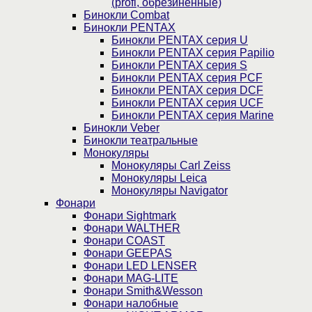
(profi, обрезиненные)
Бинокли Combat
Бинокли PENTAX
Бинокли PENTAX серия U
Бинокли PENTAX серия Papilio
Бинокли PENTAX серия S
Бинокли PENTAX серия PCF
Бинокли PENTAX серия DCF
Бинокли PENTAX серия UCF
Бинокли PENTAX серия Marine
Бинокли Veber
Бинокли театральные
Монокуляры
Монокуляры Carl Zeiss
Монокуляры Leica
Монокуляры Navigator
Фонари
Фонари Sightmark
Фонари WALTHER
Фонари COAST
Фонари GEEPAS
Фонари LED LENSER
Фонари MAG-LITE
Фонари Smith&Wesson
Фонари налобные