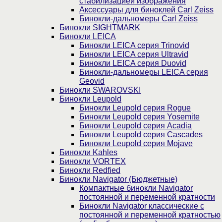
стабилизацией изображения
Аксессуары для биноклей Carl Zeiss
Бинокли-дальномеры Carl Zeiss
Бинокли SIGHTMARK
Бинокли LEICA
Бинокли LEICA серия Trinovid
Бинокли LEICA серия Ultravid
Бинокли LEICA серия Duovid
Бинокли-дальномеры LEICA серия
Geovid
Бинокли SWAROVSKI
Бинокли Leupold
Бинокли Leupold серия Rogue
Бинокли Leupold серия Yosemite
Бинокли Leupold серия Acadia
Бинокли Leupold серия Cascades
Бинокли Leupold серия Mojave
Бинокли Kahles
Бинокли VORTEX
Бинокли Redfied
Бинокли Navigator (Бюджетные)
Компактные бинокли Navigator
постоянной и переменной кратности
Бинокли Navigator классические с
постоянной и переменной кратностью