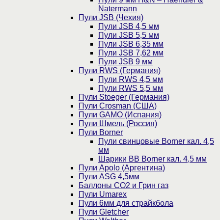
Natermann
Пули JSB (Чехия)
Пули JSB 4,5 мм
Пули JSB 5,5 мм
Пули JSB 6,35 мм
Пули JSB 7,62 мм
Пули JSB 9 мм
Пули RWS (Германия)
Пули RWS 4,5 мм
Пули RWS 5,5 мм
Пули Stoeger (Германия)
Пули Crosman (США)
Пули GAMO (Испания)
Пули Шмель (Россия)
Пули Borner
Пули свинцовые Borner кал. 4,5
мм
Шарики BB Borner кал. 4,5 мм
Пули Apolo (Аргентина)
Пули ASG 4,5мм
Баллоны CO2 и Грин газ
Пули Umarex
Пули 6мм для страйкбола
Пули Gletcher