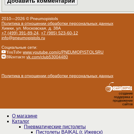
2010—2026 © Pneumopistols
Политика в отношении обработки персональных данных
Химки, ул. Московская, д. 38А
+7 (499) 391-89-24
,
+7 (985) 523-60-12
info@pneumopistols.ru
Социальные сети:
YouTube
www.youtube.com/c/PNEUMOPISTOLSRU
ВКонтакте
vk.com/club53004480
Политика в отношении обработки персональных данных
создание
поддержка и
продвижение
сайтов
О магазине
Каталог
Пнев­ма­ти­чес­кие пистолеты
Пистолеты BAIKAL (г. Ижевск)