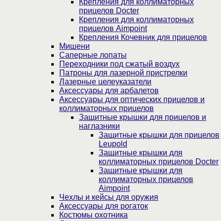
Крепления для коллиматорных
прицелов Docter
Крепления для коллиматорных
прицелов Aimpoint
Крепления Кочевник для прицелов
Мишени
Саперные лопаты
Переходники под сжатый воздух
Патроны для лазерной пристрелки
Лазерные целеуказатели
Аксессуары для арбалетов
Аксессуары для оптических прицелов и
коллиматорных прицелов
Защитные крышки для прицелов и
наглазники
Защитные крышки для прицелов
Leupold
Защитные крышки для
коллиматорных прицелов Docter
Защитные крышки для
коллиматорных прицелов
Aimpoint
Чехлы и кейсы для оружия
Аксессуары для рогаток
Костюмы охотника