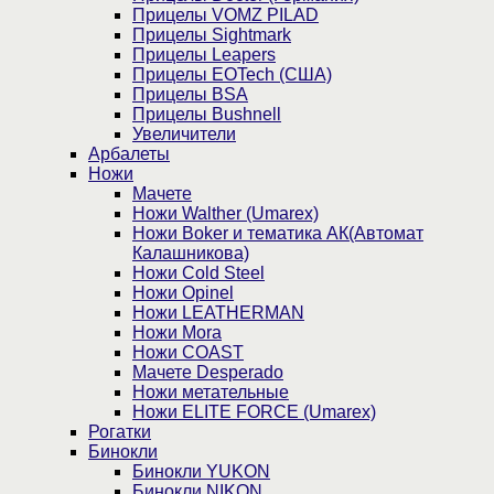
Прицелы VOMZ PILAD
Прицелы Sightmark
Прицелы Leapers
Прицелы EOTech (США)
Прицелы BSA
Прицелы Bushnell
Увеличители
Арбалеты
Ножи
Мачете
Ножи Walther (Umarex)
Ножи Boker и тематика АК(Автомат
Калашникова)
Ножи Cold Steel
Ножи Opinel
Ножи LEATHERMAN
Ножи Mora
Ножи COAST
Мачете Desperado
Ножи метательные
Ножи ELITE FORCE (Umarex)
Рогатки
Бинокли
Бинокли YUKON
Бинокли NIKON