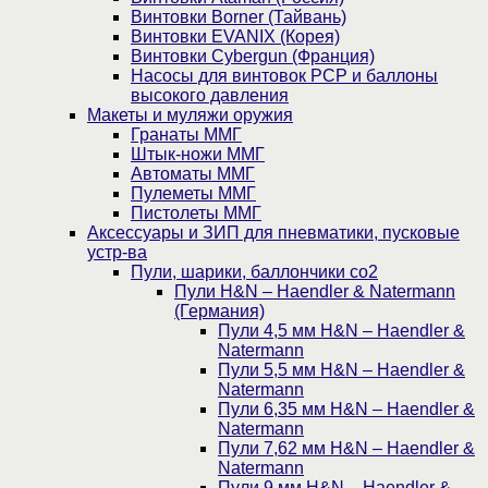
Винтовки Borner (Тайвань)
Винтовки EVANIX (Корея)
Винтовки Cybergun (Франция)
Насосы для винтовок PCP и баллоны
высокого давления
Макеты и муляжи оружия
Гранаты ММГ
Штык-ножи ММГ
Автоматы ММГ
Пулеметы ММГ
Пистолеты ММГ
Аксессуары и ЗИП для пневматики, пусковые
устр-ва
Пули, шарики, баллончики со2
Пули H&N – Haendler & Natermann
(Германия)
Пули 4,5 мм H&N – Haendler &
Natermann
Пули 5,5 мм H&N – Haendler &
Natermann
Пули 6,35 мм H&N – Haendler &
Natermann
Пули 7,62 мм H&N – Haendler &
Natermann
Пули 9 мм H&N – Haendler &