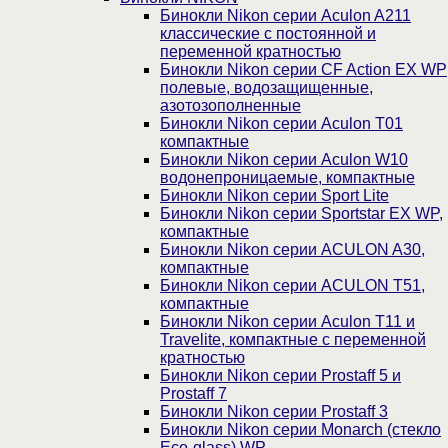
Бинокли Nikon серии Aculon A211
классические с постоянной и
переменной кратностью
Бинокли Nikon серии СF Action EX WP
полевые, водозащищенные,
азотозополненные
Бинокли Nikon серии Aculon T01
компактные
Бинокли Nikon серии Aculon W10
водонепроницаемые, компактные
Бинокли Nikon серии Sport Lite
Бинокли Nikon серии Sportstar EX WP,
компактные
Бинокли Nikon серии ACULON A30,
компактные
Бинокли Nikon серии ACULON Т51,
компактные
Бинокли Nikon серии Aculon T11 и
Travelite, компактные с переменной
кратностью
Бинокли Nikon серии Prostaff 5 и
Prostaff 7
Бинокли Nikon серии Prostaff 3
Бинокли Nikon серии Monarch (стекло
Eco-glass) WP