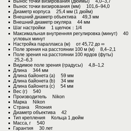
Вынос точки визирования (дюймы) 4,0–3,7
Вынос точки визирования (мм) 101,6–94,0
Диаметр корпуса 25,4 мм (1 дюйм)
Внешний диаметр объектива 49,3 мм
Внешний диаметр окуляра 44 мм
Шаг настройки 1 щелчок：1/4
Максимальная внутренняя регулировка (минут) 40
угловых минут
Настройка параллакса (м) от 45,72 до ∞
Поле зрения на расстоянии 100 м (м) 8,4–2,1
Поле зрения на расстоянии 100 ярдов (футы)
25,2–6,3
Видимое поле зрения (градусы) 4,8–1,2
Длина 344 мм
Длина байонета (a) 59 мм
Длина байонета (b) 34 мм
Длина байонета (c) 54 мм
Вес (г) 540
Производитель Nikon
Марка Nikon
Страна Япония
Диаметр объектива 42
Тип крепления Кольца 1 дюйм
Масса, г 540
Гарантия 30 лет