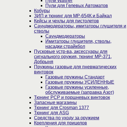
Пули Walther
Пули для Гелевых Автоматов
Кобуры
ЗИП и тюнинг для МР-654К и Байкал
Кейсы и чехлы для пистолетов
Саундмодераторы, имитаторы глушителя и
стволы
Саундмодераторы
Имитаторы глушителя, стволы,
насадки страйкбол
Пусковые устр-ва, аксессуары для
сигнального оружия, тюнинг МР-371,
Добрыня
Пружины газовые для пневматических
винтовок
Газовые пружины Стандарт
Газовые пружины УСИЛЕННЫЕ
Газовые пружины усиленные,
обслуживаемые (заправка Азот)
Тюнинг PCP и поршневых винтовок
Запасные магазины
Тюнинг для Crosman 1377
Тюнинг для ASG
Средства по уходу за оружием
Крепления для прицелов