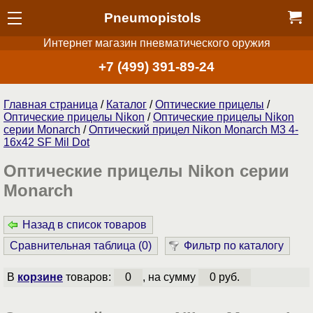
Pneumopistols
Интернет магазин пневматического оружия
+7 (499) 391-89-24
Главная страница
/
Каталог
/
Оптические прицелы
/
Оптические прицелы Nikon
/
Оптические прицелы Nikon
серии Monarch
/
Оптический прицел Nikon Monarch M3 4-
16x42 SF Mil Dot
Оптические прицелы Nikon серии
Monarch
Назад в список товаров
Сравнительная таблица (
0
)
Фильтр по каталогу
В
корзине
товаров:
0
, на сумму
0 руб.