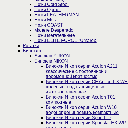
Ножи Cold Steel
Ножи Opinel
Ножи LEATHERMAN
Ножи Mora
Ножи COAST
Мачете Desperado
Ножи метательные
Ножи ELITE FORCE (Umarex)
Рогатки
Бинокли
Бинокли YUKON
Бинокли NIKON
Бинокли Nikon серии Aculon A211
классические с постоянной и
переменной кратностью
Бинокли Nikon серии СF Action EX WP
полевые, водозащищенные,
азотозополненные
Бинокли Nikon серии Aculon T01
компактные
Бинокли Nikon серии Aculon W10
водонепроницаемые, компактные
Бинокли Nikon серии Sport Lite
Бинокли Nikon серии Sportstar EX WP,
компактные