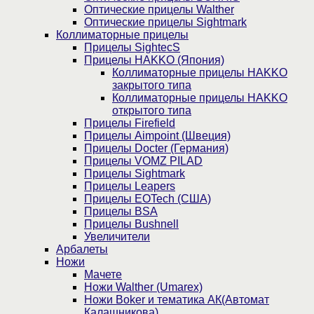
Оптические прицелы Walther
Оптические прицелы Sightmark
Коллиматорные прицелы
Прицелы SightecS
Прицелы HAKKO (Япония)
Коллиматорные прицелы HAKKO
закрытого типа
Коллиматорные прицелы HAKKO
открытого типа
Прицелы Firefield
Прицелы Aimpoint (Швеция)
Прицелы Docter (Германия)
Прицелы VOMZ PILAD
Прицелы Sightmark
Прицелы Leapers
Прицелы EOTech (США)
Прицелы BSA
Прицелы Bushnell
Увеличители
Арбалеты
Ножи
Мачете
Ножи Walther (Umarex)
Ножи Boker и тематика АК(Автомат
Калашникова)