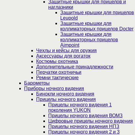
Защитные крышки для прицелов и
наглазники
Защитные крышки для прицелов
Leupold
Защитные крышки для
коллиматорных прицелов Docter
Защитные крышки для
коллиматорных прицелов
Aimpoint
Чехлы и кейсы для оружия
Аксессуары для рогаток
Костюмы охотника
Дополнительные принадлежности
Перчатки охотничьи
Ремни тактические
Барометры
Приборы ночного видения
Бинокли ночного видения
Прицелы ночного видения
Прицелы ночного видения 1
поколения YUKON
Прицелы ночного видения ВОМЗ
Цифровые прицелы ночного видения
Прицелы ночного видения НПЗ
Прицелы ночного видения 2 и 3