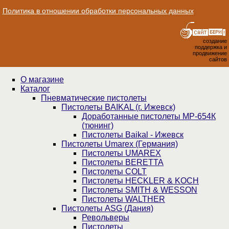
Политика в отношении обработки персональных данных
создание
поддержка и
продвижение
сайтов
О магазине
Каталог
Пнев­ма­ти­чес­кие пистолеты
Пистолеты BAIKAL (г. Ижевск)
Доработанные пистолеты МР-654К
(тюнинг)
Пистолеты Baikal - Ижевск
Пистолеты Umarex (Германия)
Пистолеты UMAREX
Пистолеты BERETTA
Пистолеты COLT
Пистолеты HECKLER & KOCH
Пистолеты SMITH & WESSON
Пистолеты WALTHER
Пистолеты ASG (Дания)
Револьверы
Пистолеты