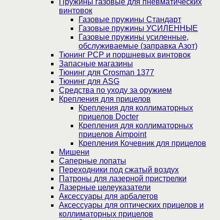
Пружины газовые для пневматических
винтовок
Газовые пружины Стандарт
Газовые пружины УСИЛЕННЫЕ
Газовые пружины усиленные,
обслуживаемые (заправка Азот)
Тюнинг PCP и поршневых винтовок
Запасные магазины
Тюнинг для Crosman 1377
Тюнинг для ASG
Средства по уходу за оружием
Крепления для прицелов
Крепления для коллиматорных
прицелов Docter
Крепления для коллиматорных
прицелов Aimpoint
Крепления Кочевник для прицелов
Мишени
Саперные лопаты
Переходники под сжатый воздух
Патроны для лазерной пристрелки
Лазерные целеуказатели
Аксессуары для арбалетов
Аксессуары для оптических прицелов и
коллиматорных прицелов