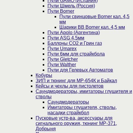
Пули GAMO (Испания)
Пули Шмель (Россия)
Пули Borner
Пули свинцовые Borner кал. 4,5
мм
Шарики BB Borner кал. 4,5 мм
Пули Apolo (Аргентина)
Пули ASG 4,5мм
Баллоны CO2 и Грин газ
Пули Umarex
Пули 6мм для страйкбола
Пули Gletcher
Пули Walther
Пули для Гелевых Автоматов
Кобуры
ЗИП и тюнинг для МР-654К и Байкал
Кейсы и чехлы для пистолетов
Саундмодераторы, имитаторы глушителя и
стволы
Саундмодераторы
Имитаторы глушителя, стволы,
насадки страйкбол
Пусковые устр-ва, аксессуары для
сигнального оружия, тюнинг МР-371,
Добрыня