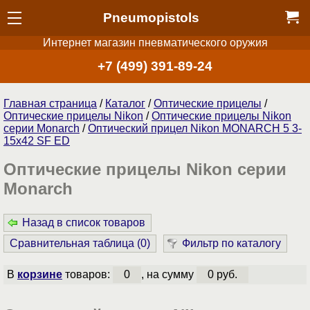
Pneumopistols
Интернет магазин пневматического оружия
+7 (499) 391-89-24
Главная страница
/
Каталог
/
Оптические прицелы
/
Оптические прицелы Nikon
/
Оптические прицелы Nikon
серии Monarch
/
Оптический прицел Nikon MONARCH 5 3-
15x42 SF ED
Оптические прицелы Nikon серии
Monarch
Назад в список товаров
Сравнительная таблица (
0
)
Фильтр по каталогу
В
корзине
товаров:
0
, на сумму
0 руб.