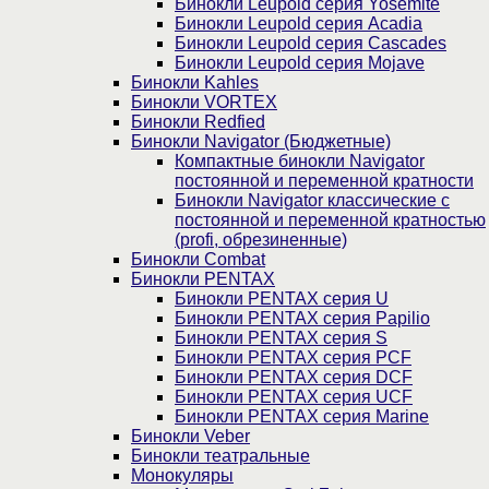
Бинокли Leupold серия Yosemite
Бинокли Leupold серия Acadia
Бинокли Leupold серия Cascades
Бинокли Leupold серия Mojave
Бинокли Kahles
Бинокли VORTEX
Бинокли Redfied
Бинокли Navigator (Бюджетные)
Компактные бинокли Navigator
постоянной и переменной кратности
Бинокли Navigator классические с
постоянной и переменной кратностью
(profi, обрезиненные)
Бинокли Combat
Бинокли PENTAX
Бинокли PENTAX серия U
Бинокли PENTAX серия Papilio
Бинокли PENTAX серия S
Бинокли PENTAX серия PCF
Бинокли PENTAX серия DCF
Бинокли PENTAX серия UCF
Бинокли PENTAX серия Marine
Бинокли Veber
Бинокли театральные
Монокуляры