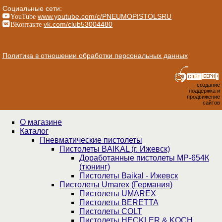
Социальные сети:
YouTube
www.youtube.com/c/PNEUMOPISTOLSRU
ВКонтакте
vk.com/club53004480
Политика в отношении обработки персональных данных
создание
поддержка и
продвижение
сайтов
О магазине
Каталог
Пнев­ма­ти­чес­кие пистолеты
Пистолеты BAIKAL (г. Ижевск)
Доработанные пистолеты МР-654К
(тюнинг)
Пистолеты Baikal - Ижевск
Пистолеты Umarex (Германия)
Пистолеты UMAREX
Пистолеты BERETTA
Пистолеты COLT
Пистолеты HECKLER & KOCH