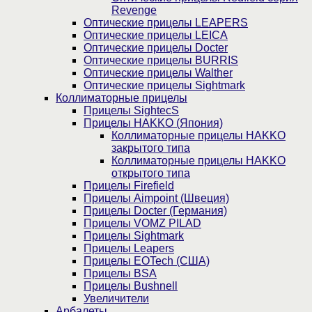
Revenge
Оптические прицелы LEAPERS
Оптические прицелы LEICA
Оптические прицелы Docter
Оптические прицелы BURRIS
Оптические прицелы Walther
Оптические прицелы Sightmark
Коллиматорные прицелы
Прицелы SightecS
Прицелы HAKKO (Япония)
Коллиматорные прицелы HAKKO
закрытого типа
Коллиматорные прицелы HAKKO
открытого типа
Прицелы Firefield
Прицелы Aimpoint (Швеция)
Прицелы Docter (Германия)
Прицелы VOMZ PILAD
Прицелы Sightmark
Прицелы Leapers
Прицелы EOTech (США)
Прицелы BSA
Прицелы Bushnell
Увеличители
Арбалеты