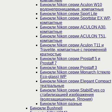
компактные
Бинокли Nikon серии Aculon W10
водонепроницаемые, компактные
Бинокли Nikon серии Sport Lite
Бинокли Nikon серии Sportstar EX WP,
компактные
Бинокли Nikon серии ACULON A30,
компактные
Бинокли Nikon серии ACULON Т51,
компактные
Бинокли Nikon серии Aculon T11 и
Travelite, компактные с переменной
кратностью
Бинокли Nikon серии Prostaff 5 и
Prostaff 7
Бинокли Nikon серии Prostaff 3
Бинокли Nikon серии Monarch (стекло
Eco-glass) WP
Бинокли Nikon серии Elegant Compact
театральные
Бинокли Nikon серии StabilEyes со
стабилизацией изображения
(водозащищенные, Япония)
Бинокли Nikon разные
Бинокли Bushnell