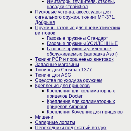
Имитаторы глушителя, стволы,
насадки страйкбол
Пусковые устр-ва, аксессуары для
сигнального оружия, тюнинг МР-371,
Добрыня
Пружины газовые для пневматических
винтовок
Газовые пружины Стандарт
Газовые пружины УСИЛЕННЫЕ
Газовые пружины усиленные,
обслуживаемые (заправка Азот)
Тюнинг PCP и поршневых винтовок
Запасные магазины
Тюнинг для Crosman 1377
Тюнинг для ASG
Средства по уходу за оружием
Крепления для прицелов
Крепления для коллиматорных
прицелов Docter
Крепления для коллиматорных
прицелов Aimpoint
Крепления Кочевник для прицелов
Мишени
Саперные лопаты
Переходники под сжатый воздух