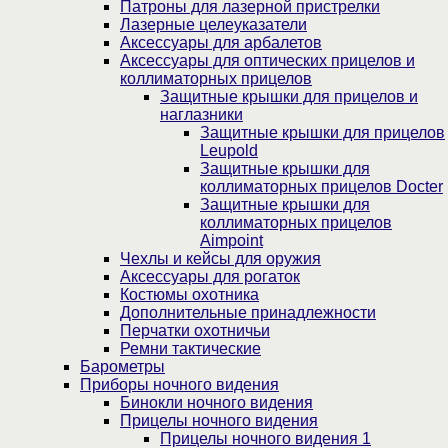
Патроны для лазерной пристрелки
Лазерные целеуказатели
Аксессуары для арбалетов
Аксессуары для оптических прицелов и
коллиматорных прицелов
Защитные крышки для прицелов и
наглазники
Защитные крышки для прицелов
Leupold
Защитные крышки для
коллиматорных прицелов Docter
Защитные крышки для
коллиматорных прицелов
Aimpoint
Чехлы и кейсы для оружия
Аксессуары для рогаток
Костюмы охотника
Дополнительные принадлежности
Перчатки охотничьи
Ремни тактические
Барометры
Приборы ночного видения
Бинокли ночного видения
Прицелы ночного видения
Прицелы ночного видения 1