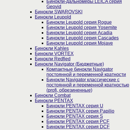
Бинокли-дальномеры LEICA серия
Geovid
Бинокли SWAROVSKI
Бинокли Leupold
Бинокли Leupold серия Rogue
Бинокли Leupold серия Yosemite
Бинокли Leupold серия Acadia
Бинокли Leupold серия Cascades
Бинокли Leupold серия Mojave
Бинокли Kahles
Бинокли VORTEX
Бинокли Redfied
Бинокли Navigator (Бюджетные)
Компактные бинокли Navigator
постоянной и переменной кратности
Бинокли Navigator классические с
постоянной и переменной кратностью
(profi, обрезиненные)
Бинокли Combat
Бинокли PENTAX
Бинокли PENTAX серия U
Бинокли PENTAX серия Papilio
Бинокли PENTAX серия S
Бинокли PENTAX серия PCF
Бинокли PENTAX серия DCF