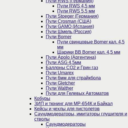
Пули RWS (Германия)
Пули RWS 4,5 мм
Пули RWS 5,5 мм
Пули Stoeger (Германия)
Пули Crosman (США)
Пули GAMO (Испания)
Пули Шмель (Россия)
Пули Borner
Пули свинцовые Borner кал. 4,5
мм
Шарики BB Borner кал. 4,5 мм
Пули Apolo (Аргентина)
Пули ASG 4,5мм
Баллоны CO2 и Грин газ
Пули Umarex
Пули 6мм для страйкбола
Пули Gletcher
Пули Walther
Пули для Гелевых Автоматов
Кобуры
ЗИП и тюнинг для МР-654К и Байкал
Кейсы и чехлы для пистолетов
Саундмодераторы, имитаторы глушителя и
стволы
Саундмодераторы