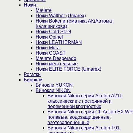
Ножи
Мачете
Ножи Walther (Umarex)
Ножи Boker и тематика АК(Автомат
Калашникова)
Ножи Cold Steel
Ножи Opinel
Ножи LEATHERMAN
Ножи Mora
Ножи COAST
Мачете Desperado
Ножи метательные
Ножи ELITE FORCE (Umarex)
Рогатки
Бинокли
Бинокли YUKON
Бинокли NIKON
Бинокли Nikon серии Aculon A211
классические с постоянной и
переменной кратностью
Бинокли Nikon серии СF Action EX WP
полевые, водозащищенные,
азотозополненные
Бинокли Nikon серии Aculon T01