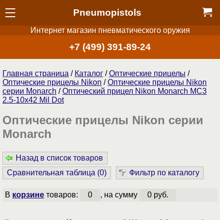
Pneumopistols
Интернет магазин пневматического оружия
+7 (499) 391-89-24
Главная страница
/
Каталог
/
Оптические прицелы
/
Оптические прицелы Nikon
/
Оптические прицелы Nikon
серии Monarch
/
Оптический прицел Nikon Monarch MC3
2.5-10x42 Mil Dot
Оптические прицелы Nikon серии
Monarch
Назад в список товаров
Сравнительная таблица (
0
)
Фильтр по каталогу
В
корзине
товаров:
0
, на сумму
0 руб.