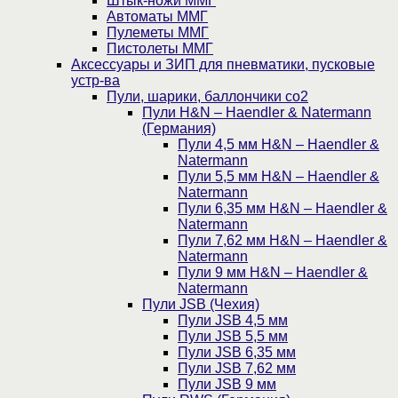
Штык-ножи ММГ
Автоматы ММГ
Пулеметы ММГ
Пистолеты ММГ
Аксессуары и ЗИП для пневматики, пусковые
устр-ва
Пули, шарики, баллончики со2
Пули H&N – Haendler & Natermann
(Германия)
Пули 4,5 мм H&N – Haendler &
Natermann
Пули 5,5 мм H&N – Haendler &
Natermann
Пули 6,35 мм H&N – Haendler &
Natermann
Пули 7,62 мм H&N – Haendler &
Natermann
Пули 9 мм H&N – Haendler &
Natermann
Пули JSB (Чехия)
Пули JSB 4,5 мм
Пули JSB 5,5 мм
Пули JSB 6,35 мм
Пули JSB 7,62 мм
Пули JSB 9 мм