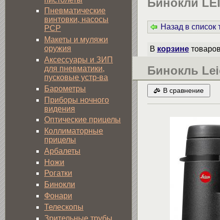
Бинокли LEI
Пневматические
винтовки, насосы
Назад в список
PCP
Макеты и муляжи
оружия
В
корзине
товаро
Аксессуары и ЗИП
Бинокль Leic
для пневматики,
пусковые устр-ва
Барометры
В сравнение
Приборы ночного
видения
Оптические прицелы
Коллиматорные
прицелы
Арбалеты
Ножи
Рогатки
Бинокли
Фонари
Телескопы
Зрительные трубы