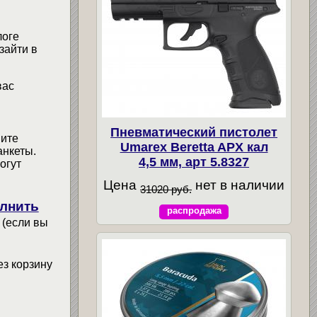
логе
зайти в
вас
Пневматический пистолет
мите
Umarex Beretta APX кал
анкеты.
4,5 мм, арт 5.8327
огут
Цена
нет в наличии
31020 руб.
лнить
распродажа
 (если вы
ез корзину