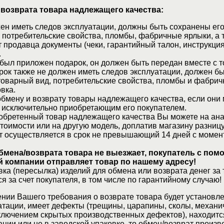
 возврата товара надлежащего качества:
ен иметь следов эксплуатации, должны быть сохранены его
 потребительские свойства, пломбы, фабричные ярлыки, а 
 продавца документы (чеки, гарантийный талон, инструкция
.
 был приложен подарок, он должен быть передан вместе с 
рок также не должен иметь следов эксплуатации, должен б
товарный вид, потребительские свойства, пломбы и фабрич
вка.
бмену и возврату товары надлежащего качества, если они 
 исключительно приобретающим его покупателем.
обретенный товар надлежащего качества Вы можете на ан
стоимости или на другую модель, доплатив магазину разницу
т осуществляется в срок не превышающий 14 дней с момен
бмена/возврата товара не выезжает, покупатель с по
 компании отправляет товар по нашему адресу!
ка (пересылка) изделий для обмена или возврата денег за 
я за счет покупателя, в том числе по гарантийному случаю!
нии Вашего требования о возврате товара будет установле
атации, имеет дефекты (трещины, царапины, сколы, механи
ключением скрытых производственных дефектов), находитс
ции или не в заводской упаковке, то обмен/возврат произв