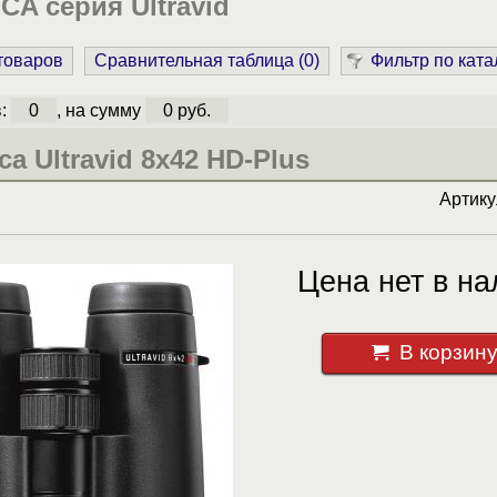
CA серия Ultravid
 товаров
Сравнительная таблица (
0
)
Фильтр по ката
в:
0
, на сумму
0 руб.
a Ultravid 8x42 HD-Plus
Артик
Цена нет в на
В корзин