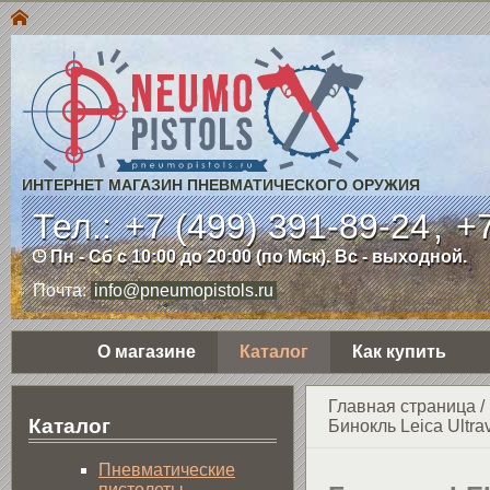
ИНТЕРНЕТ МАГАЗИН ПНЕВМАТИЧЕСКОГО ОРУЖИЯ
Тел.:
+7 (499) 391-89-24
,
+7
Пн - Сб с 10:00 до 20:00 (по Мск). Вс - выходной.
Почта:
info@pneumopistols.ru
О магазине
Каталог
Как купить
Главная страница
/
Каталог
Бинокль Leica Ultra
Пнев­ма­ти­чес­кие
пистолеты