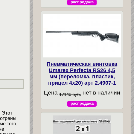
распродажа
Пневматическая винтовка
Umarex Perfecta RS26 4,5
мм (переломка, пластик,
прицел 4x20) арт 2.4907-1
Цена
нет в наличии
17140 руб.
распродажа
 Этот
мотрены
ме того,
не