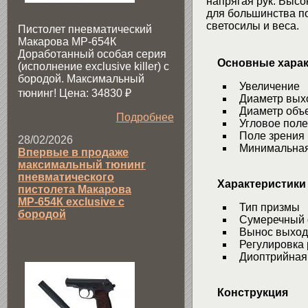
напрягая рук. Высо
для большинства по
светосилы и веса.
Пистолет пневматический
Макарова МР-654К
Доработанный особая серия
Основные харак
(исполнение exclusive killer) с
бородой. Максимальный
Увеличение
тюнинг! Цена: 34830
₽
Диаметр выхо
Диаметр объ
Подробнее
Угловое поле
Поле зрения 
28/02/2026
Минимальная
Впервые в продаже
максимальный тюнинг
пневматического
Характеристики
пистолета Макарова
МР-654К exclusive с
Тип призмы
бородой
Сумеречный 
Вынос выход
Регулировка 
Диоптрийная
Конструкция