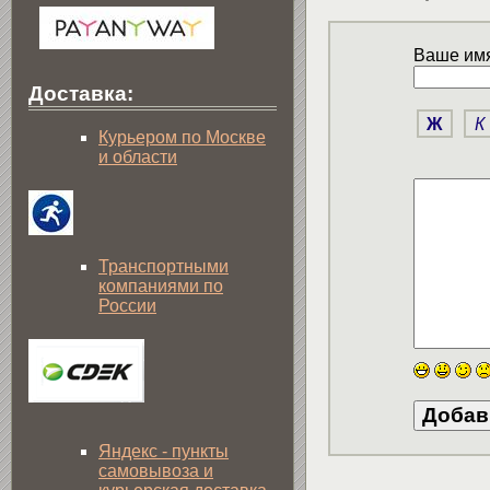
Ваше имя
Доставка:
Ж
К
Курьером по Москве
и области
Транспортными
компаниями по
России
Яндекс - пункты
самовывоза и