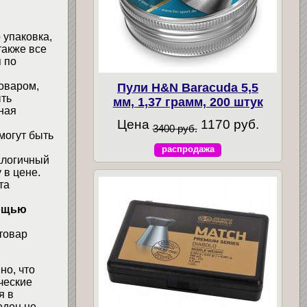
 упаковка,
также все
 по
товаром,
Пули H&N Baracuda 5,5
ыть
мм, 1,37 грамм, 200 штук
ная
Цена
1170 руб.
3400 руб.
могут быть
распродажа
алогичный
 в цене.
та
мощью
товар
но, что
ческие
я в
еден не