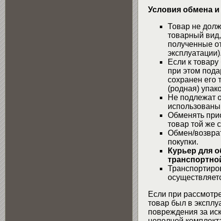
Условия обмена и
Товар не долж
товарный вид,
полученные от
эксплуатации)
Если к товару
при этом пода
сохранен его 
(родная) упако
Не подлежат о
использованы
Обменять при
товар той же 
Обмен/возвра
покупки.
Курьер для о
транспортной
Транспортиров
осуществляетс
Если при рассмотре
товар был в эксплу
повреждения за ис
неполной комплекта