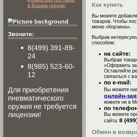
курьерская доставка
Как купить
в Вашем городе:
Вы можете добавлят
товаров. Чтобы пос
меню «Корзина».
Звоните:
Выбрав интересующ
способом:
8(499) 391-89-
на сайте:
24
Выбрав товары
8(985) 523-60-
«Оформить зак
Оставляйте р
12
связаться с в
по e-mail:
Для приобретения
Вы можете на
онлайн-зая
пневматического
живете не в М
оружия не требуется
по телефон
лицензии!
Вы можете про
8 (499
сайта:
Обмен и возвра