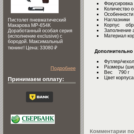
Фокусировка
Количество о
Особенности 
Наглазники 
Пистолет пневматический
Корпус обрез
Макарова МР-654К
Заполнение 
Доработанный особая серия
Материал ко
(исполнение exclusive) c
бородой. Максимальный
тюнинг! Цена: 33080
₽
Дополнительно
Футляр/чехол
Размеры (шир
Подробнее
Вес 790 г
Цвет корпус
Принимаем оплату:
Комментарии по