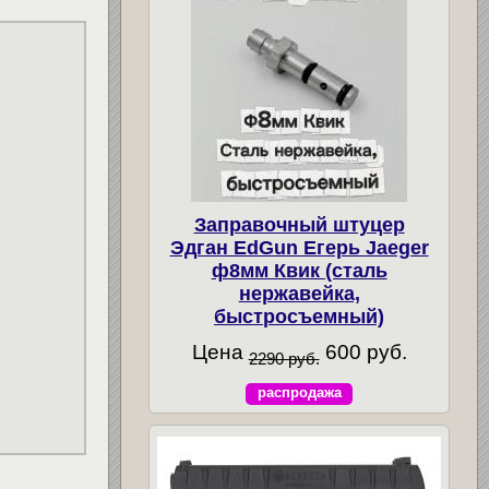
Заправочный штуцер
Эдган EdGun Егерь Jaeger
ф8мм Квик (сталь
нержавейка,
быстросъемный)
Цена
600 руб.
2290 руб.
распродажа