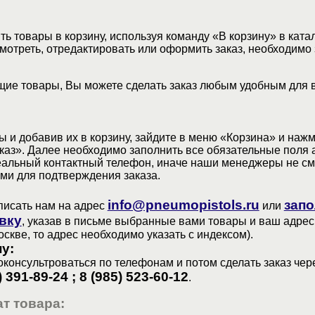
ь товары в корзину, используя команду «В корзину» в ката
мотреть, отредактировать или оформить заказ, необходимо 
ие товары, Вы можете сделать заказ любым удобным для 
 и добавив их в корзину, зайдите в меню «Корзина» и наж
аз». Далее необходимо заполнить все обязательные поля 
еальный контактный телефон, иначе наши менеджеры не см
ами для подтверждения заказа.
info@pneumopistols.ru
запо
писать нам на адрес
или
вку
, указав в письме выбранные вами товары и ваш адрес
оскве, то адрес необходимо указать с индексом).
у:
консультроваться по телефонам и потом сделать заказ чер
) 391-89-24 ; 8 (985) 523-60-12
.
т товара: