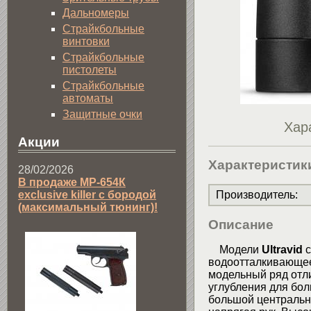
Дальномеры
Страйкбольные
винтовки
Страйкбольные
пистолеты
Страйкбольные
автоматы
Защитные очки
Хар
Акции
Характеристик
28/02/2026
В продаже МР-654К
exclusive killer с бородой
Производитель
:
(максимальный тюнинг)!
Описание
Модели
Ultravid
с
водоотталкивающее
модельный ряд отл
углубления для бол
большой центральн