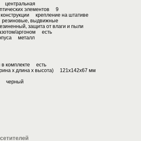
 центральная
птических элементов 9
конструкции крепление на штативе
резиновые, выдвижные
иненный, защита от влаги и пыли
азотом/аргоном есть
рпуса металл
 в комплекте есть
ина x длина x высота) 121x142x67 мм
а черный
сетителей