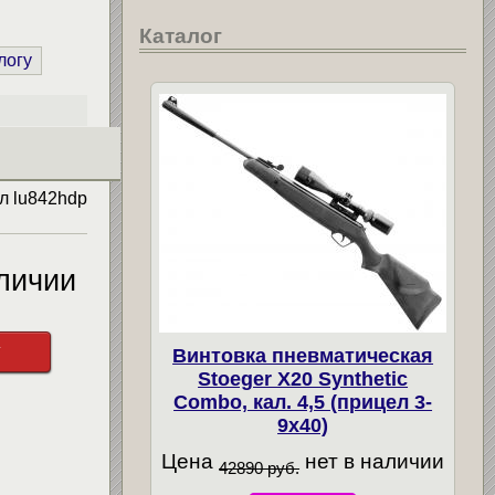
Каталог
логу
ул
lu842hdp
личии
у
Винтовка пневматическая
Stoeger X20 Synthetic
Combo, кал. 4,5 (прицел 3-
9х40)
Цена
нет в наличии
42890 руб.