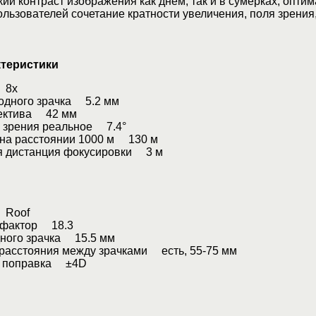
кий контраст изображения как днем, так и в сумерках, опти
льзователей сочетание кратности увеличения, поля зрения
теристики
 8x
дного зрачка 5.2 мм
ектива 42 мм
 зрения реальное 7.4°
на расстоянии 1000 м 130 м
 дистанция фокусировки 3 м
 Roof
фактор 18.3
ного зрачка 15.5 мм
расстояния между зрачками есть, 55-75 мм
 поправка ±4D